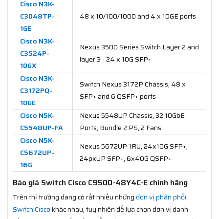
Cisco N3K-
C3048TP-
48 x 10/100/1000 and 4 x 10GE ports
1GE
Cisco N3K-
Nexus 3500 Series Switch Layer 2 and
C3524P-
layer 3 - 24 x 10G SFP+
10GX
Cisco N3K-
Switch Nexus 3172P Chassis, 48 x
C3172PQ-
SFP+ and 6 QSFP+ ports
10GE
Cisco N5K-
Nexus 5548UP Chassis, 32 10GbE
C5548UP-FA
Ports, Bundle 2 PS, 2 Fans
Cisco N5K-
Nexus 5672UP 1RU, 24x10G SFP+,
C5672UP-
24pxUP SFP+, 6x40G QSFP+
16G
Báo giá Switch Cisco C9500-48Y4C-E chính hãng
Trên thị trường đang có rất nhiều những
đơn vị phân phối
Switch Cisco
khác nhau, tuy nhiên để lựa chọn đơn vị danh