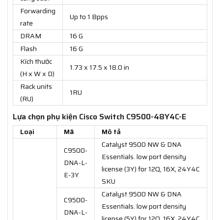
Forwarding
Up to 1 Bpps
rate
DRAM
16 G
Flash
16 G
Kích thước
1.73 x 17.5 x 18.0 in
(H x W x D)
Rack units
1RU
(RU)
Lựa chọn phụ kiện Cisco Switch C9500-48Y4C-E
Loại
Mã
Mô tả
Catalyst 9500 NW & DNA
C9500-
Essentials. low port density
DNA-L-
license (3Y) for 12Q, 16X, 24Y4C
E-3Y
SKU
Catalyst 9500 NW & DNA
C9500-
Essentials. low port density
DNA-L-
license (5Y) for 12Q, 16X, 24Y4C