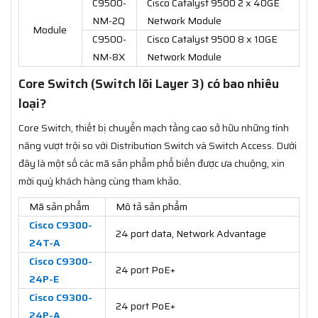
C9500-
Cisco Catalyst 9500 2 x 40GE
NM-2Q
Network Module
Module
C9500-
Cisco Catalyst 9500 8 x 10GE
NM-8X
Network Module
Core Switch (Switch lõi Layer 3) có bao nhiêu
loại?
Core Switch, thiết bị chuyển mạch tầng cao sở hữu những tính
năng vượt trội so với Distribution Switch và Switch Access. Dưới
đây là một số các mã sản phẩm phổ biến được ưa chuộng, xin
mời quý khách hàng cùng tham khảo.
Mã sản phẩm
Mô tả sản phẩm
Cisco C9300-
24 port data, Network Advantage
24T-A
Cisco C9300-
24 port PoE+
24P-E
Cisco C9300-
24 port PoE+
24P-A