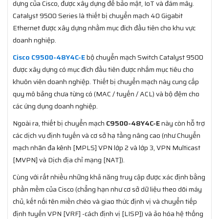
dựng của Cisco, được xây dựng để bảo mật, IoT và đám mây.
Catalyst 9500 Series là thiết bị chuyển mạch 40 Gigabit
Ethernet được xây dựng nhằm mục đích đầu tiên cho khu vực
doanh nghiệp.
Cisco C9500-48Y4C-E
bộ chuyển mạch Switch Catalyst 9500
được xây dựng có mục đích đầu tiên được nhắm mục tiêu cho
khuôn viên doanh nghiệp. Thiết bị chuyển mạch này cung cấp
quy mô bảng chưa từng có (MAC / tuyến / ACL) và bộ đệm cho
các ứng dụng doanh nghiệp.
Ngoài ra, thiết bị chuyển mạch
C9500-48Y4C-E
này còn hỗ trợ
các dịch vụ định tuyến và cơ sở hạ tầng nâng cao (như Chuyển
mạch nhãn đa kênh [MPLS] VPN lớp 2 và lớp 3, VPN Multicast
[MVPN] và Dịch địa chỉ mạng [NAT]).
Cùng với rất nhiều những khả năng truy cập được xác định bằng
phần mềm của Cisco (chẳng hạn như cơ sở dữ liệu theo dõi máy
chủ, kết nối tên miền chéo và giao thức định vị và chuyển tiếp
định tuyến VPN [VRF] -cách định vị [LISP]) và ảo hóa hệ thống