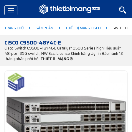
Toggle
navigation
TRANG CHỦ
SẢN PHẨM
THIẾT BỊ MẠNG CISCO
SWITCH CO
CISCO C9500-48Y4C-E
Cisco Switch C9500-48Y4C-E Catalyst 9500 Series high Hiệu suất
48-port 25G switch, NW Ess. License Chính hãng Uy tín Bảo hành 12
tháng phân phối bởi
THIẾT BỊ MẠNG ®