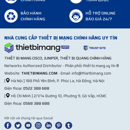
BẢO HÀNH
HỖ TRỢ ONLINE
CHÍNH HÃNG
BÁO GIÁ 24/7
NHÀ CUNG CẤP THIẾT BỊ MẠNG CHÍNH HÃNG UY TÍN
THIẾT BỊ MẠNG CISCO, JUNIPER, THIẾT BỊ QUANG CHÍNH HÃNG
Networks Authorized Distributor - Phân phối thiết bị mạng uy tín ®
Website:
THIETBIMANG.COM
- Email: info@thietbimang.com
[
Hà Nội ] 188 Phố Yên Bình, P. Phúc La, Hà Đông, Hà Nội
Điện thoại:
0522 388 688
[
Hồ Chí Minh ] 2/1/14 Đường 10, Phường 9, Gò Vấp, HCMC
Điện thoại:
0568 388 688
Kết nối với chúng tôi qua Social