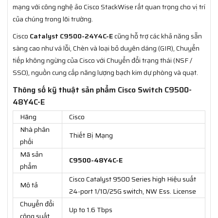
mạng với công nghệ ảo Cisco StackWise rất quan trọng cho vị trí
của chúng trong lõi trường.
Cisco
Catalyst C9500-24Y4C-E
cũng hỗ trợ các khả năng sẵn
sàng cao như vá lỗi, Chèn và loại bỏ duyên dáng (GIR), Chuyển
tiếp không ngừng của Cisco với Chuyển đổi trạng thái (NSF /
SSO), nguồn cung cấp năng lượng bạch kim dự phòng và quạt.
Thông số kỹ thuật sản phẩm Cisco Switch C9500-
48Y4C-E
Hãng
Cisco
Nhà phân
Thiết Bị Mạng
phối
Mã sản
C9500-48Y4C-E
phẩm
Cisco Catalyst 9500 Series high Hiệu suất
Mô tả
24-port 1/10/25G switch, NW Ess. License
Chuyển đổi
Up to 1.6 Tbps
công suất