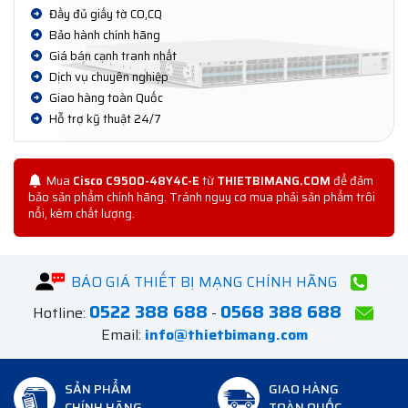
Đầy đủ giấy tờ CO,CQ
Bảo hành chính hãng
Giá bán cạnh tranh nhất
Dịch vụ chuyên nghiệp
Giao hàng toàn Quốc
Hỗ trợ kỹ thuật 24/7
Mua
Cisco C9500-48Y4C-E
từ
THIETBIMANG.COM
để đảm
bảo sản phẩm chính hãng. Tránh nguy cơ mua phải sản phẩm trôi
nổi, kém chất lượng.
BÁO GIÁ THIẾT BỊ MẠNG CHÍNH HÃNG
0522 388 688
0568 388 688
Hotline:
-
Email:
info@thietbimang.com
SẢN PHẨM
GIAO HÀNG
CHÍNH HÃNG
TOÀN QUỐC