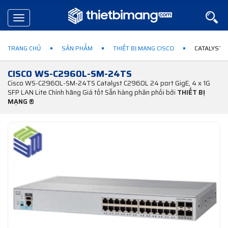
Toggle
navigation
TRANG CHỦ
SẢN PHẨM
THIẾT BỊ MẠNG CISCO
CATALYST 
CISCO WS-C2960L-SM-24TS
Cisco WS-C2960L-SM-24TS Catalyst C2960L 24 port GigE, 4 x 1G
SFP LAN Lite Chính hãng Giá tốt Sẵn hàng phân phối bởi
THIẾT BỊ
MẠNG ®