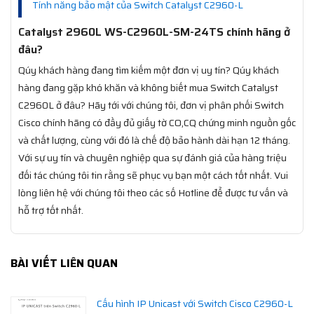
Tính năng bảo mật của Switch Catalyst C2960-L
Catalyst 2960L WS-C2960L-SM-24TS chính hãng ở
đâu?
Qúy khách hàng đang tìm kiếm một đơn vị uy tín? Qúy khách
hàng đang gặp khó khăn và không biết mua Switch Catalyst
C2960L ở đâu? Hãy tới với chúng tôi, đơn vị phân phối Switch
Cisco chính hãng có đầy đủ giấy tờ CO,CQ chứng minh nguồn gốc
và chất lượng, cùng với đó là chế độ bảo hành dài hạn 12 tháng.
Với sự uy tín và chuyên nghiệp qua sự đánh giá của hàng triệu
đối tác chúng tôi tin rằng sẽ phục vụ bạn một cách tốt nhất. Vui
lòng liên hệ với chúng tôi theo các số Hotline để được tư vấn và
hỗ trợ tốt nhất.
BÀI VIẾT LIÊN QUAN
Cấu hình IP Unicast với Switch Cisco C2960-L