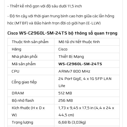
- Thiết kế nhỏ gọn với độ sâu dưới 11,5 inch
- Độ tin cậy với thời gian trung bình cao hơn giữa các lần hỏng
hóc (MTBF) và Bảo hành trọn đời có giới hạn (E-LLW)
Cisco WS-C2960L-SM-24TS bộ thông số quan trọng
Thuộc tính sản phẩm
Mô tả chi tiết thuộc tính
Hãng
Cisco
Nhà phân phối
Thiết Bị Mạng
Mã sản phẩm
WS-C2960L-SM-24TS
CPU
ARMv7 800 MHz
24 Port GigE, 4 x 1G SFP LAN
Cổng giao tiếp
Lite
DRAM
512 MB
Bộ nhớ flash
256 MB
Kích thước (H x D x
1,73 x 9,45 x 17,5 in (4,4 x 24 x
W)
44,5 cm)
Trọng lượng
6,68 lb (3,03kg)