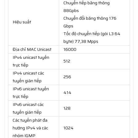
Chuyển tiếp băng thông
88Gpbs
Chuyển đổi băng thông 176
Hiệu suất
Gbps
Tốc độ chuyển tiếp (gói L3 64
byte) 77,38 Mpps
Địa chỉ MAC Unicast
16000
IPv4 unicast tuyến
512
trực tiếp
IPv4 unicast các
256
tuyến gián tiếp
IPv6 unicast tuyến
414
trực tiếp
IPv6 unicast các
128
tuyến gián tiếp
Các tuyến phát đa
hướng IPv4 và các
1024
nhóm IGMP