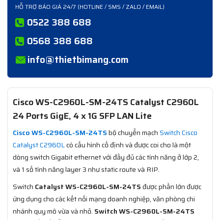
HỖ TRỢ BÁO GIÁ 24/7 (HOTLINE / SMS / ZALO / EMAIL)
0522 388 688
0568 388 688
info@thietbimang.com
Cisco WS-C2960L-SM-24TS Catalyst C2960L
24 Ports GigE, 4 x 1G SFP LAN Lite
Cisco WS-C2960L-SM-24TS
bộ chuyển mạch
Switch Cisco
Catalyst C2960L
có cấu hình cố định và được coi cho là một
dòng switch Gigabit ethernet với đầy đủ các tính năng ở lớp 2,
và 1 số tính năng layer 3 như static route và RIP.
Switch
Catalyst WS-C2960L-SM-24TS
được phần lớn được
ứng dụng cho các kết nối mạng doanh nghiệp, văn phòng chi
nhánh quy mô vừa và nhỏ.
Switch WS-C2960L-SM-24TS