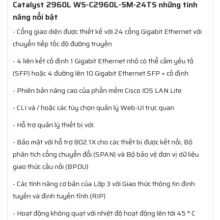
Catalyst 2960L WS-C2960L-SM-24TS những tính
năng nổi bật
- Cổng giao diện được thiết kế với 24 cổng Gigabit Ethernet với
chuyển tiếp tốc độ đường truyền
- 4 liên kết cố định 1 Gigabit Ethernet nhỏ có thể cắm yếu tố
(SFP) hoặc 4 đường lên 10 Gigabit Ethernet SFP + cố định
- Phiên bản nâng cao của phần mềm Cisco IOS LAN Lite
- CLI và / hoặc các tùy chọn quản lý Web-UI trực quan
- Hỗ trợ quản lý thiết bị với:
- Bảo mật với hỗ trợ 802.1X cho các thiết bị được kết nối, Bộ
phân tích cổng chuyển đổi (SPAN) và Bộ bảo vệ đơn vị dữ liệu
giao thức cầu nối (BPDU)
- Các tính năng cơ bản của Lớp 3 với Giao thức thông tin định
tuyến và định tuyến tĩnh (RIP)
- Hoạt động không quạt với nhiệt độ hoạt động lên tới 45 ° C