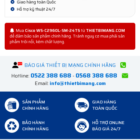
Giao hàng toàn Quốc
Hỗ trợ kỹ thuật 24/7
Mua
Cisco WS-C2960L-SM-24TS
từ
THIETBIMANG.COM
để đảm bảo sản phẩm chính hãng. Tránh nguy cơ mua phải sản
phẩm trôi nổi, kém chất lượng.
BÁO GIÁ THIẾT BỊ MẠNG CHÍNH HÃNG
0522 388 688
0568 388 688
Hotline:
-
Email:
info@thietbimang.com
SẢN PHẨM
GIAO HÀNG
CHÍNH HÃNG
TOÀN QUỐC
BẢO HÀNH
HỖ TRỢ ONLINE
CHÍNH HÃNG
BÁO GIÁ 24/7