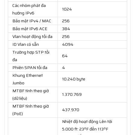
Các nhóm phát đa
1024
hướng IPv6
Bảo mật IPv4 / MAC
256
Bảo mật IPv6 ACE
384
Vlan hoạt động tối đa
256
ID Vlan có sẵn
4094
Trường hợp STP tối
64
đa
Phiên SPAN tối đa
4
Khung Ethernet
10.240 byte
Jumbo
MTBF tính theo giờ
1.370.769
(dữ liệu)
MTBF tính theo giờ
437.970
(PoE)
Nhiệt độ hoạt động Lên tới
5.000 ft: 23ºF đến 113ºF