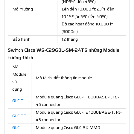
(HP5ºC đến 45ºC)
Môi trường
Lên đến 10.000 ft: 23ºF đến
104ºF (ăn5ºC đến 40ºC)
Độ cao hoạt động 10.000 ft
(3000m)
Bảo hành
12 tháng
Switch Cisco WS-C2960L-SM-24TS những Module
tương thích
Mã
Module
Mô tả chi tiết thông tin module
sử
dụng
Module quang Cisco GLC-T 1000BASE-T, RJ-
GLC-T
45 connector
Module quang Cisco GLC-TE 1000BASE-T, RJ-
GLC-TE
45 connector
GLC-
Module quang Cisco GLC-SX-MMD