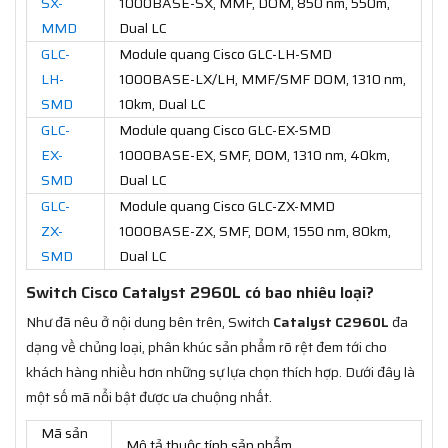
SX-
1000BASE-SX, MMF, DOM, 850 nm, 550m,
MMD
Dual LC
GLC-
Module quang Cisco GLC-LH-SMD
LH-
1000BASE-LX/LH, MMF/SMF DOM, 1310 nm,
SMD
10km, Dual LC
GLC-
Module quang Cisco GLC-EX-SMD
EX-
1000BASE-EX, SMF, DOM, 1310 nm, 40km,
SMD
Dual LC
GLC-
Module quang Cisco GLC-ZX-MMD
ZX-
1000BASE-ZX, SMF, DOM, 1550 nm, 80km,
SMD
Dual LC
Switch Cisco Catalyst 2960L có bao nhiêu loại?
Như đã nêu ở nội dung bên trên, Switch
Catalyst C2960L
đa
dạng về chủng loại, phân khúc sản phẩm rõ rệt đem tới cho
khách hàng nhiều hơn những sự lựa chọn thích hợp. Dưới đây là
một số mã nổi bật được ưa chuộng nhất.
Mã sản
Mô tả thuộc tính sản phẩm