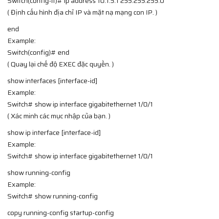
Switch(config-if)# ip address 10.1.5.1 255.255.255.0
( Định cấu hình địa chỉ IP và mặt nạ mạng con IP. )
end
Example:
Switch(config)# end
( Quay lại chế độ EXEC đặc quyền. )
show interfaces [interface-id]
Example:
Switch# show ip interface gigabitethernet 1/0/1
( Xác minh các mục nhập của bạn. )
show ip interface [interface-id]
Example:
Switch# show ip interface gigabitethernet 1/0/1
show running-config
Example:
Switch# show running-config
copy running-config startup-config