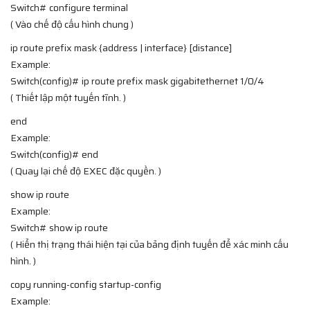
Switch# configure terminal
( Vào chế độ cấu hình chung )
ip route prefix mask {address | interface} [distance]
Example:
Switch(config)# ip route prefix mask gigabitethernet 1/0/4
( Thiết lập một tuyến tĩnh. )
end
Example:
Switch(config)# end
( Quay lại chế độ EXEC đặc quyền. )
show ip route
Example:
Switch# show ip route
( Hiển thị trạng thái hiện tại của bảng định tuyến để xác minh cấu
hình. )
copy running-config startup-config
Example: