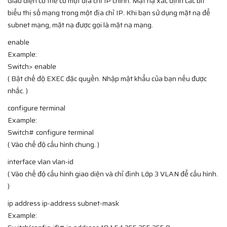
Giao diện có thể có một địa chỉ IP chính. Mặt nạ xác định các bit
biểu thị số mạng trong một địa chỉ IP. Khi bạn sử dụng mặt nạ để
subnet mạng, mặt nạ được gọi là mặt nạ mạng.
enable
Example:
Switch> enable
( Bật chế độ EXEC đặc quyền. Nhập mật khẩu của bạn nếu được
nhắc. )
configure terminal
Example:
Switch# configure terminal
( Vào chế độ cấu hình chung. )
interface vlan vlan-id
( Vào chế độ cấu hình giao diện và chỉ định Lớp 3 VLAN để cấu hình.
)
ip address ip-address subnet-mask
Example: