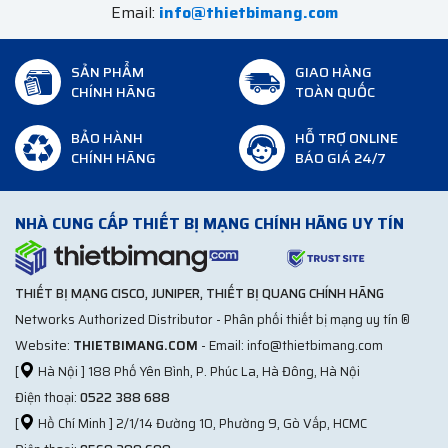
Email:
info@thietbimang.com
SẢN PHẨM
GIAO HÀNG
CHÍNH HÃNG
TOÀN QUỐC
BẢO HÀNH
HỖ TRỢ ONLINE
CHÍNH HÃNG
BÁO GIÁ 24/7
NHÀ CUNG CẤP THIẾT BỊ MẠNG CHÍNH HÃNG UY TÍN
THIẾT BỊ MẠNG CISCO, JUNIPER, THIẾT BỊ QUANG CHÍNH HÃNG
Networks Authorized Distributor - Phân phối thiết bị mạng uy tín ®
Website:
THIETBIMANG.COM
- Email: info@thietbimang.com
[
Hà Nội ] 188 Phố Yên Bình, P. Phúc La, Hà Đông, Hà Nội
Điện thoại:
0522 388 688
[
Hồ Chí Minh ] 2/1/14 Đường 10, Phường 9, Gò Vấp, HCMC