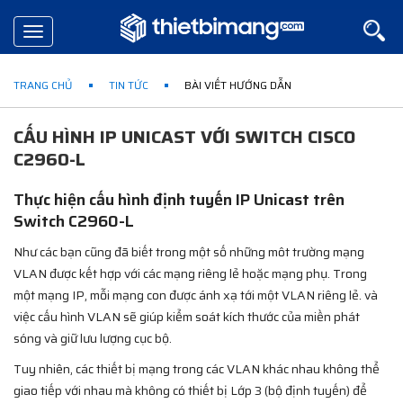
Toggle
navigation
TRANG CHỦ
TIN TỨC
BÀI VIẾT HƯỚNG DẪN
CẤU HÌNH IP UNICAST VỚI SWITCH CISCO
C2960-L
Thực hiện cấu hình định tuyến IP Unicast trên
Switch C2960-L
Như các bạn cũng đã biết trong một số những môt trường mạng
VLAN được kết hợp với các mạng riêng lẻ hoặc mạng phụ. Trong
một mạng IP, mỗi mạng con được ánh xạ tới một VLAN riêng lẻ. và
việc cấu hình VLAN sẽ giúp kiểm soát kích thước của miền phát
sóng và giữ lưu lượng cục bộ.
Tuy nhiên, các thiết bị mạng trong các VLAN khác nhau không thể
giao tiếp với nhau mà không có thiết bị Lớp 3 (bộ định tuyến) để