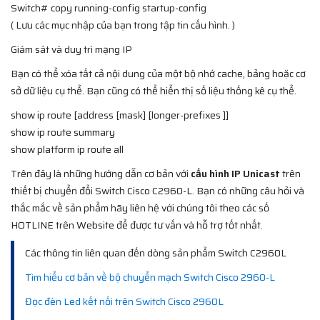
Switch# copy running-config startup-config
( Lưu các mục nhập của bạn trong tập tin cấu hình. )
Giám sát và duy trì mạng IP
Bạn có thể xóa tất cả nội dung của một bộ nhớ cache, bảng hoặc cơ
sở dữ liệu cụ thể. Bạn cũng có thể hiển thị số liệu thống kê cụ thể.
show ip route [address [mask] [longer-prefixes ]]
show ip route summary
show platform ip route all
Trên đây là những hướng dẫn cơ bản với
cấu hình IP Unicast
trên
thiết bị chuyển đổi Switch Cisco C2960-L. Bạn có những câu hỏi và
thắc mắc về sản phẩm hãy liên hệ với chúng tôi theo các số
HOTLINE trên Website để được tư vấn và hỗ trợ tốt nhất.
Các thông tin liên quan đến dòng sản phẩm Switch C2960L
Tìm hiểu cơ bản về bộ chuyển mạch Switch Cisco 2960-L
Đọc đèn Led kết nối trên Switch Cisco 2960L