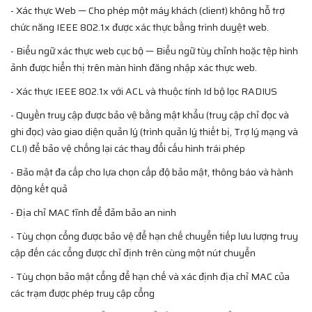
- Xác thực Web — Cho phép một máy khách (client) không hỗ trợ
chức năng IEEE 802.1x được xác thực bằng trình duyệt web.
- Biểu ngữ xác thực web cục bộ — Biểu ngữ tùy chỉnh hoặc tệp hình
ảnh được hiển thị trên màn hình đăng nhập xác thực web.
- Xác thực IEEE 802.1x với ACL và thuộc tính Id bộ lọc RADIUS
- Quyền truy cập được bảo vệ bằng mật khẩu (truy cập chỉ đọc và
ghi đọc) vào giao diện quản lý (trình quản lý thiết bị, Trợ lý mạng và
CLI) để bảo vệ chống lại các thay đổi cấu hình trái phép
- Bảo mật đa cấp cho lựa chọn cấp độ bảo mật, thông báo và hành
động kết quả
- Địa chỉ MAC tĩnh để đảm bảo an ninh
- Tùy chọn cổng được bảo vệ để hạn chế chuyển tiếp lưu lượng truy
cập đến các cổng được chỉ định trên cùng một nút chuyển
- Tùy chọn bảo mật cổng để hạn chế và xác định địa chỉ MAC của
các trạm được phép truy cập cổng