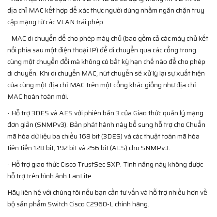
địa chỉ MAC kết hợp để xác thực người dùng nhằm ngăn chặn truy
cập mạng từ các VLAN trái phép.
- MAC di chuyển để cho phép máy chủ (bao gồm cả các máy chủ kết
nối phía sau một điện thoại IP) để di chuyển qua các cổng trong
cùng một chuyển đổi mà không có bất kỳ hạn chế nào để cho phép
di chuyển. Khi di chuyển MAC, nút chuyển sẽ xử lý lại sự xuất hiện
của cùng một địa chỉ MAC trên một cổng khác giống như địa chỉ
MAC hoàn toàn mới.
- Hỗ trợ 3DES và AES với phiên bản 3 của Giao thức quản lý mạng
đơn giản (SNMPv3). Bản phát hành này bổ sung hỗ trợ cho Chuẩn
mã hóa dữ liệu ba chiều 168 bit (3DES) và các thuật toán mã hóa
tiên tiến 128 bit, 192 bit và 256 bit (AES) cho SNMPv3.
- Hỗ trợ giao thức Cisco TrustSec SXP. Tính năng này không được
hỗ trợ trên hình ảnh LanLite.
Hãy liên hệ với chúng tôi nếu bạn cần tư vấn và hỗ trợ nhiều hơn về
bộ sản phẩm Switch Cisco C2960-L chính hãng.