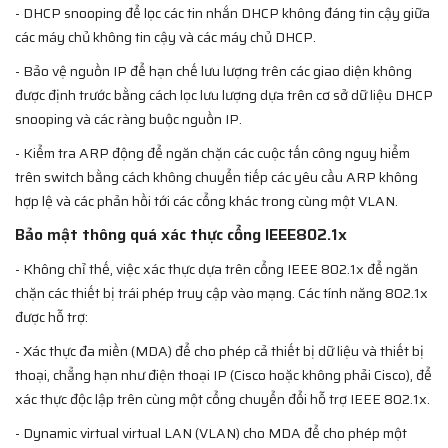
- DHCP snooping để lọc các tin nhắn DHCP không đáng tin cậy giữa
các máy chủ không tin cậy và các máy chủ DHCP.
- Bảo vệ nguồn IP để hạn chế lưu lượng trên các giao diện không
được định trước bằng cách lọc lưu lượng dựa trên cơ sở dữ liệu DHCP
snooping và các ràng buộc nguồn IP.
- Kiểm tra ARP động để ngăn chặn các cuộc tấn công nguy hiểm
trên switch bằng cách không chuyển tiếp các yêu cầu ARP không
hợp lệ và các phản hồi tới các cổng khác trong cùng một VLAN.
Bảo mật thông quá xác thực cổng IEEE802.1x
- Không chỉ thế, việc xác thực dựa trên cổng IEEE 802.1x để ngăn
chặn các thiết bị trái phép truy cập vào mạng. Các tính năng 802.1x
được hỗ trợ:
- Xác thực đa miền (MDA) để cho phép cả thiết bị dữ liệu và thiết bị
thoại, chẳng hạn như điện thoại IP (Cisco hoặc không phải Cisco), để
xác thực độc lập trên cùng một cổng chuyển đổi hỗ trợ IEEE 802.1x.
- Dynamic virtual virtual LAN (VLAN) cho MDA để cho phép một