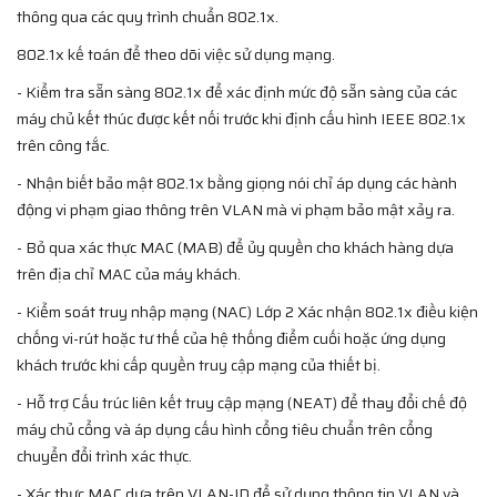
thông qua các quy trình chuẩn 802.1x.
802.1x kế toán để theo dõi việc sử dụng mạng.
- Kiểm tra sẵn sàng 802.1x để xác định mức độ sẵn sàng của các
máy chủ kết thúc được kết nối trước khi định cấu hình IEEE 802.1x
trên công tắc.
- Nhận biết bảo mật 802.1x bằng giọng nói chỉ áp dụng các hành
động vi phạm giao thông trên VLAN mà vi phạm bảo mật xảy ra.
- Bỏ qua xác thực MAC (MAB) để ủy quyền cho khách hàng dựa
trên địa chỉ MAC của máy khách.
- Kiểm soát truy nhập mạng (NAC) Lớp 2 Xác nhận 802.1x điều kiện
chống vi-rút hoặc tư thế của hệ thống điểm cuối hoặc ứng dụng
khách trước khi cấp quyền truy cập mạng của thiết bị.
- Hỗ trợ Cấu trúc liên kết truy cập mạng (NEAT) để thay đổi chế độ
máy chủ cổng và áp dụng cấu hình cổng tiêu chuẩn trên cổng
chuyển đổi trình xác thực.
- Xác thực MAC dựa trên VLAN-ID để sử dụng thông tin VLAN và