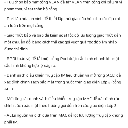
- Tùy chọn bảo mật cổng VLAN để tắt VLAN trên cổng khi xảy ra vi
phạm thay vì tắt toàn bộ cổng.
- Port lão hóa an ninh để thiết lập thời gian lão hóa cho các địa chỉ
an toàn trên một cổng.
- Giao thức bảo vệ bão để kiểm soát tốc độ lưu lượng giao thức đến
một chuyển đổi bằng cách thả các gói vượt quá tốc độ xâm nhập
được chỉ định.
- BPDU bảo vệ để tắt một cổng Port được cấu hình nhanh khi một
cấu hình không hợp lệ xảy ra.
- Danh sách điều khiển truy cập IP tiêu chuẩn và mở rộng (ACL) để
xác định chính sách bảo mật trong nước trên giao diện Lớp 2 (cổng
ACL).
- Mở rộng các danh sách điều khiển truy cập MAC để xác định các
chính sách bảo mật theo hướng gửi đến trên các giao diện Lớp 2.
- ACLs nguồn và đích dựa trên MAC để lọc lưu lượng truy cập không
phải IP.