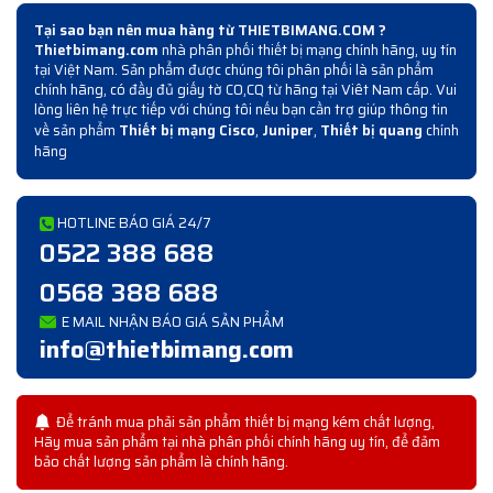
Tại sao bạn nên mua hàng từ THIETBIMANG.COM ?
Thietbimang.com
nhà phân phối thiết bị mạng chính hãng, uy tín
tại Việt Nam. Sản phẩm được chúng tôi phân phối là sản phẩm
chính hãng, có đầy đủ giấy tờ CO,CQ từ hãng tại Viêt Nam cấp. Vui
lòng liên hệ trực tiếp với chúng tôi nếu bạn cần trợ giúp thông tin
về sản phẩm
Thiết bị mạng Cisco
,
Juniper
,
Thiết bị quang
chính
hãng
HOTLINE BÁO GIÁ 24/7
0522 388 688
0568 388 688
E MAIL NHẬN BÁO GIÁ SẢN PHẨM
info@thietbimang.com
Để tránh mua phải sản phẩm thiết bị mạng kém chất lượng,
Hãy mua sản phẩm tại nhà phân phối chính hãng uy tín, để đảm
bảo chất lượng sản phẩm là chính hãng.