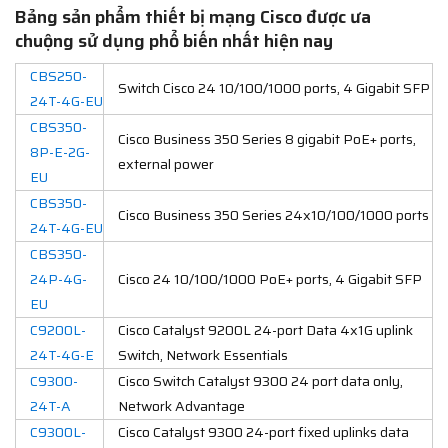
Bảng sản phẩm thiết bị mạng Cisco được ưa
chuộng sử dụng phổ biến nhất hiện nay
CBS250-
Switch Cisco 24 10/100/1000 ports, 4 Gigabit SFP
24T-4G-EU
CBS350-
Cisco Business 350 Series 8 gigabit PoE+ ports,
8P-E-2G-
external power
EU
CBS350-
Cisco Business 350 Series 24x10/100/1000 ports
24T-4G-EU
CBS350-
24P-4G-
Cisco 24 10/100/1000 PoE+ ports, 4 Gigabit SFP
EU
C9200L-
Cisco Catalyst 9200L 24-port Data 4x1G uplink
24T-4G-E
Switch, Network Essentials
C9300-
Cisco Switch Catalyst 9300 24 port data only,
24T-A
Network Advantage
C9300L-
Cisco Catalyst 9300 24-port fixed uplinks data