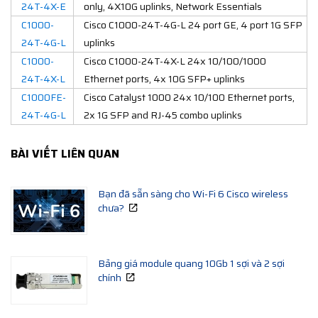
24T-4X-E
only, 4X10G uplinks, Network Essentials
C1000-
Cisco C1000-24T-4G-L 24 port GE, 4 port 1G SFP
24T-4G-L
uplinks
C1000-
Cisco C1000-24T-4X-L 24x 10/100/1000
24T-4X-L
Ethernet ports, 4x 10G SFP+ uplinks
C1000FE-
Cisco Catalyst 1000 24x 10/100 Ethernet ports,
24T-4G-L
2x 1G SFP and RJ-45 combo uplinks
BÀI VIẾT LIÊN QUAN
Bạn đã sẵn sàng cho Wi-Fi 6 Cisco wireless
chưa?
Bảng giá module quang 10Gb 1 sợi và 2 sợi
chính