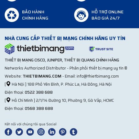
BẢO HÀNH
HỖ TRỢ ONLINE
CHÍNH HÃNG
BÁO GIÁ 24/7
NHÀ CUNG CẤP THIẾT BỊ MẠNG CHÍNH HÃNG UY TÍN
THIẾT BỊ MẠNG CISCO, JUNIPER, THIẾT BỊ QUANG CHÍNH HÃNG
Networks Authorized Distributor - Phân phối thiết bị mạng uy tín ®
Website:
THIETBIMANG.COM
- Email: info@thietbimang.com
[
Hà Nội ] 188 Phố Yên Bình, P. Phúc La, Hà Đông, Hà Nội
Điện thoại:
0522 388 688
[
Hồ Chí Minh ] 2/1/14 Đường 10, Phường 9, Gò Vấp, HCMC
Điện thoại:
0568 388 688
Kết nối với chúng tôi qua Social