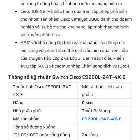
bị trong trường hoặc chi nhánh mới cho mạng hiện có
Cisco IOS XE: Hệ điều hành dựa trên cấp phép phổ biến
cho nhóm sản phẩm Cisco Catalyst 9000 dành cho doanh
nghiệp với sự hỗ trợ cho khả năng lập trình theo mô hình
và truyền phát từ xa.
ASIC với khả năng lập trình và khả năng của động cơ vi
mô, cùng với phân bổ có thể định cấu hình dựa trên mẫu
của chuyển tiếp Lớp 2 và Lớp 3, Danh sách điều khiển
truy cập (ACL) và các mục nhập Chất lượng dịch vụ (QoS).
Thông số kỹ thuật Switch Cisco C9200L-24T-4X-E
Thuộc tính Cisco C9200L-24T-
Mô tả thuộc tính sản
4X-E
phẩm
Hãng
Cisco
Nhà phân phối
Thiết Bị Mạng
Mã sản phẩm
C9200L-24T-4X-E
Tổng số đường xuống
10/100/1000 hoặc cổng đồng
24 cổng