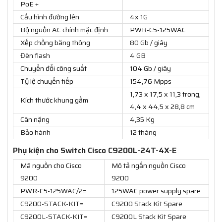
PoE +
Cấu hình đường lên
4x 1G
Bộ nguồn AC chính mặc định
PWR-C5-125WAC
Xếp chồng băng thông
80 Gb / giây
Đèn flash
4 GB
Chuyển đổi công suất
104 Gb / giây
Tỷ lệ chuyển tiếp
154,76 Mpps
1,73 x 17,5 x 11,3 trong,
Kích thước khung gầm
4,4 x 44,5 x 28,8 cm
Cân nặng
4,35 Kg
Bảo hành
12 tháng
Phụ kiện cho Switch Cisco C9200L-24T-4X-E
Mã nguồn cho Cisco
Mô tả ngắn nguồn Cisco
9200
9200
PWR-C5-125WAC/2=
125WAC power supply spare
C9200-STACK-KIT=
C9200 Stack Kit Spare
C9200L-STACK-KIT=
C9200L Stack Kit Spare