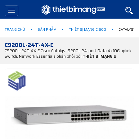
Toggle
navigation
TRANG CHỦ
SẢN PHẨM
THIẾT BỊ MẠNG CISCO
CATALYST 
C9200L-24T-4X-E
C9200L-24T-4X-E Cisco Catalyst 9200L 24-port Data 4x10G uplink
Switch, Network Essentials phân phối bởi
THIẾT BỊ MẠNG ®