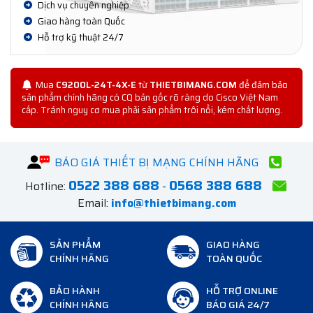
Dịch vụ chuyên nghiệp
Giao hàng toàn Quốc
Hỗ trợ kỹ thuật 24/7
Mua
C9200L-24T-4X-E
từ
THIETBIMANG.COM
để đảm bảo
sản phẩm chính hãng có CQ bản gốc rõ ràng do Cisco Việt Nam
cấp. Tránh nguy cơ mua phải sản phẩm trôi nổi, kém chất lượng.
BÁO GIÁ THIẾT BỊ MẠNG CHÍNH HÃNG
0522 388 688
0568 388 688
Hotline:
-
Email:
info@thietbimang.com
SẢN PHẨM
GIAO HÀNG
CHÍNH HÃNG
TOÀN QUỐC
BẢO HÀNH
HỖ TRỢ ONLINE
CHÍNH HÃNG
BÁO GIÁ 24/7