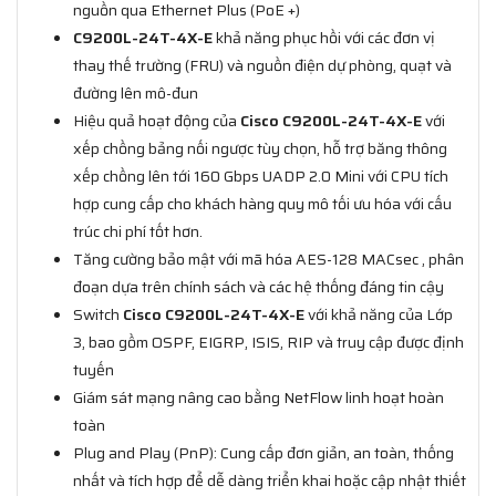
nguồn qua Ethernet Plus (PoE +)
C9200L-24T-4X-E
khả năng phục hồi với các đơn vị
thay thế trường (FRU) và nguồn điện dự phòng, quạt và
đường lên mô-đun
Hiệu quả hoạt động của
Cisco C9200L-24T-4X-E
với
xếp chồng bảng nối ngược tùy chọn, hỗ trợ băng thông
xếp chồng lên tới 160 Gbps UADP 2.0 Mini với CPU tích
hợp cung cấp cho khách hàng quy mô tối ưu hóa với cấu
trúc chi phí tốt hơn.
Tăng cường bảo mật với mã hóa AES-128 MACsec , phân
đoạn dựa trên chính sách và các hệ thống đáng tin cậy
Switch
Cisco C9200L-24T-4X-E
với khả năng của Lớp
3, bao gồm OSPF, EIGRP, ISIS, RIP và truy cập được định
tuyến
Giám sát mạng nâng cao bằng NetFlow linh hoạt hoàn
toàn
Plug and Play (PnP): Cung cấp đơn giản, an toàn, thống
nhất và tích hợp để dễ dàng triển khai hoặc cập nhật thiết