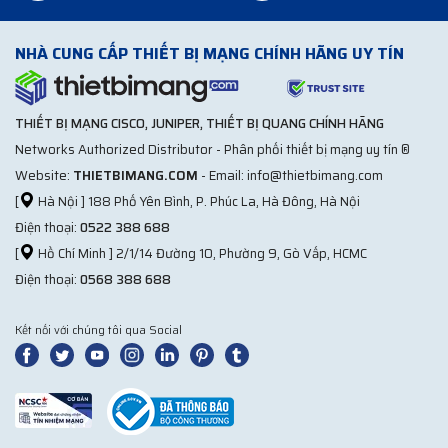
NHÀ CUNG CẤP THIẾT BỊ MẠNG CHÍNH HÃNG UY TÍN
THIẾT BỊ MẠNG CISCO, JUNIPER, THIẾT BỊ QUANG CHÍNH HÃNG
Networks Authorized Distributor - Phân phối thiết bị mạng uy tín ®
Website:
THIETBIMANG.COM
- Email: info@thietbimang.com
[
Hà Nội ] 188 Phố Yên Bình, P. Phúc La, Hà Đông, Hà Nội
Điện thoại:
0522 388 688
[
Hồ Chí Minh ] 2/1/14 Đường 10, Phường 9, Gò Vấp, HCMC
Điện thoại:
0568 388 688
Kết nối với chúng tôi qua Social