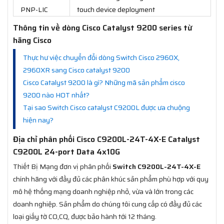
PNP-LIC
touch device deployment
Thông tin về dòng Cisco Catalyst 9200 series từ
hãng Cisco
Thực hư việc chuyển đổi dòng Switch Cisco 2960X,
2960XR sang Cisco catalyst 9200
Cisco Catalyst 9200 là gì? Những mã sản phẩm cisco
9200 nào HOT nhất?
Tại sao Switch Cisco catalyst C9200L được ưa chuộng
hiện nay?
Địa chỉ phân phối Cisco C9200L-24T-4X-E Catalyst
C9200L 24-port Data 4x10G
Thiết Bị Mạng đơn vị phân phối
Switch C9200L-24T-4X-E
chính hãng với đầy đủ các phân khúc sản phẩm phù hợp với quy
mô hệ thống mạng doanh nghiệp nhỏ, vừa và lớn trong các
doanh nghiệp. Sản phẩm do chúng tôi cung cấp có đầy đủ các
loại giấy tờ CO,CQ, được bảo hành tới 12 tháng.