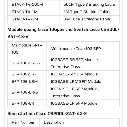
STACK-T4-50CM
50CM Type 3 Stacking Cable
STACK-T4-1M
1M Type 3 Stacking Cable
STACK-T4-3M
3M Type 3 Stacking Cable
Module quang Cisco 10Gpbs cho Switch Cisco C9200L-
24T-4X-E
Mã module SPF+
Mô tả module Cisco 10G SFP+
10G
10GBASE-SR SFP Module,
SFP-10G-SR-S=
Enterprise-Class
SFP-10G-SR=
10GBASE-SR SFP Module
SFP-10G-LRM=
10GBASE-LRM SFP Module
10GBASE-LR SFP Module,
SFP-10G-LR-S=
Enterprise-Class
SFP-10G-LR=
10GBASE-LR SFP Module
Bom cấu hình Cisco C9200L-24T-4X-E
Part Number
Description