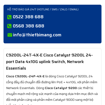
HỖ TRỢ BÁO GIÁ 24/7 (HOTLINE / SMS / ZALO / EMAIL)
0522 388 688
0568 388 688
info@thietbimang.com
C9200L-24T-4X-E Cisco Catalyst 9200L 24-
port Data 4x10G uplink Switch, Network
Essentials
Cisco C9200L-24P-4X-E
là dòng Cisco Catalyst 9200L 24
cổng đầy đủ chuyển đổi đường lên PoE + 4x10G, với phần mềm
Network Essentials. Dòng
Cisco Catalyst 9200
các thiết bị
chuyển mạch mở rộng sức mạnh của mạng dựa trên mục đích và
đổi mới phần cứng và phần mềm Catalyst 9000 sang một bộ