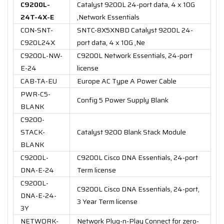
C9200L-
Catalyst 9200L 24-port data, 4 x 10G
24T-4X-E
,Network Essentials
CON-SNT-
SNTC-8X5XNBD Catalyst 9200L 24-
C920L24X
port data, 4 x 10G ,Ne
C9200L-NW-
C9200L Network Essentials, 24-port
E-24
license
CAB-TA-EU
Europe AC Type A Power Cable
PWR-C5-
Config 5 Power Supply Blank
BLANK
C9200-
STACK-
Catalyst 9200 Blank Stack Module
BLANK
C9200L-
C9200L Cisco DNA Essentials, 24-port
DNA-E-24
Term license
C9200L-
C9200L Cisco DNA Essentials, 24-port,
DNA-E-24-
3 Year Term license
3Y
NETWORK-
Network Plug-n-Play Connect for zero-