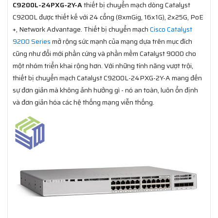
C9200L-24PXG-2Y-A
thiết bị chuyển mạch dòng Catalyst
C9200L được thiết kế với 24 cổng (8xmGig, 16x1G), 2x25G, PoE
+, Network Advantage. Thiết bị chuyển mạch
Cisco Catalyst
9200 Series
mở rộng sức mạnh của mạng dựa trên mục đích
cũng như đổi mới phần cứng và phần mềm Catalyst 9000 cho
một nhóm triển khai rộng hơn. Với những tính năng vượt trội,
thiết bị chuyển mạch Catalyst C9200L-24PXG-2Y-A mang đến
sự đơn giản mà không ảnh hưởng gì - nó an toàn, luôn ổn định
và đơn giản hóa các hệ thống mạng viễn thống.