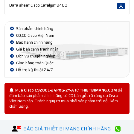
Data sheet Cisco Catalyst 9400
Sản phẩm chính hãng
CO,CQ Cisco Việt Nam
Bảo hành chính hãng
Giá bán cạnh tranh nhất
Dịch vụ chuyên nghiệp
Giao hàng toàn Quốc
Hỗ trợ kỹ thuật 24/7
Mua
Cisco C9200L-24PXG-2Y-A
từ
THIETBIMANG.COM
để
đảm bảo sản phẩm chính hãng có CQ bản gốc rõ ràng do Cisco
Việt Nam cấp. Tránh nguy cơ mua phải sản phẩm trôi nổi, kém
chất lượng.
BÁO GIÁ THIẾT BỊ MẠNG CHÍNH HÃNG