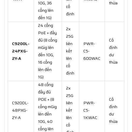
10G, 36
thừa
cố
cổng lên
định
đến 1G)
24 cổng
2x
PoE + đầy
25G
đủ (8 cổng
Cố
C9200L-
liên
PWR-
mGig lên
định
24PXG-
kết
C5-
đến 10G,
dư
2Y-A
lên
600WAC
16 cổng
thừa
cố
lên đến
định
1G)
48 cổng
2x
đầy đủ
25G
POE + (8
Cố
C9200L-
liên
PWR-
cổng mGig
định
48PXG-
kết
C5-
lên đến
dư
2Y-A
lên
1KWAC
10G, 40
thừa
cố
cổng lên