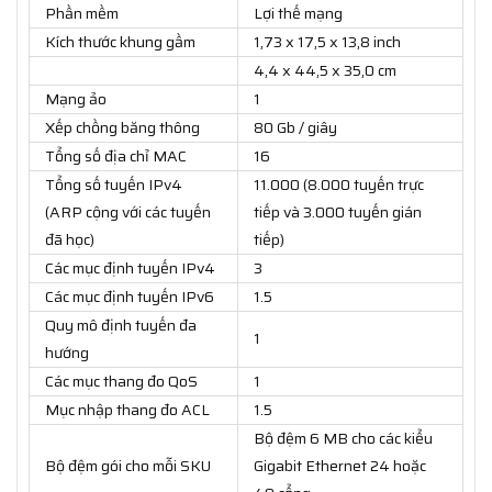
Phần mềm
Lợi thế mạng
Kích thước khung gầm
1,73 x 17,5 x 13,8 inch
4,4 x 44,5 x 35,0 cm
Mạng ảo
1
Xếp chồng băng thông
80 Gb / giây
Tổng số địa chỉ MAC
16
Tổng số tuyến IPv4
11.000 (8.000 tuyến trực
(ARP cộng với các tuyến
tiếp và 3.000 tuyến gián
đã học)
tiếp)
Các mục định tuyến IPv4
3
Các mục định tuyến IPv6
1.5
Quy mô định tuyến đa
1
hướng
Các mục thang đo QoS
1
Mục nhập thang đo ACL
1.5
Bộ đệm 6 MB cho các kiểu
Bộ đệm gói cho mỗi SKU
Gigabit Ethernet 24 hoặc