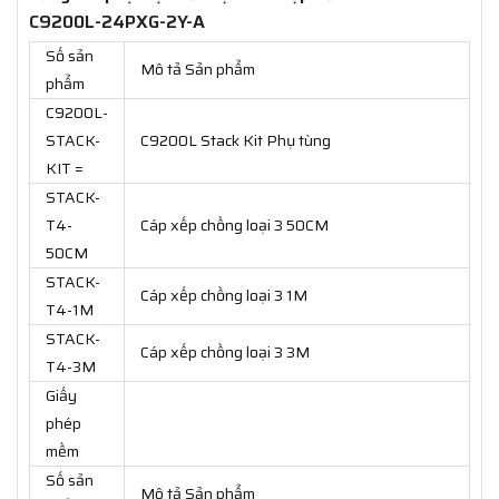
C9200L-24PXG-2Y-A
Số sản
Mô tả Sản phẩm
phẩm
C9200L-
STACK-
C9200L Stack Kit Phụ tùng
KIT =
STACK-
T4-
Cáp xếp chồng loại 3 50CM
50CM
STACK-
Cáp xếp chồng loại 3 1M
T4-1M
STACK-
Cáp xếp chồng loại 3 3M
T4-3M
Giấy
phép
mềm
Số sản
Mô tả Sản phẩm