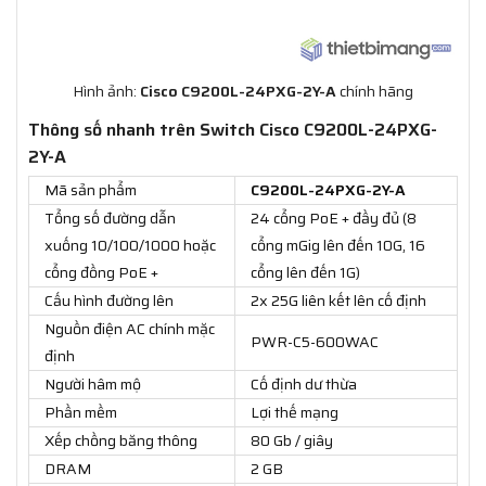
Hình ảnh:
Cisco C9200L-24PXG-2Y-A
chính hãng
Thông số nhanh trên Switch Cisco C9200L-24PXG-
2Y-A
Mã sản phẩm
C9200L-24PXG-2Y-A
Tổng số đường dẫn
24 cổng PoE + đầy đủ (8
xuống 10/100/1000 hoặc
cổng mGig lên đến 10G, 16
cổng đồng PoE +
cổng lên đến 1G)
Cấu hình đường lên
2x 25G liên kết lên cố định
Nguồn điện AC chính mặc
PWR-C5-600WAC
định
Người hâm mộ
Cố định dư thừa
Phần mềm
Lợi thế mạng
Xếp chồng băng thông
80 Gb / giây
DRAM
2 GB