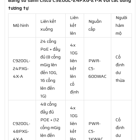
Bảng so sánh Cisco C9200L-24PXG-2Y-A với các dòng
tương tự
Liên
Người
Liên kết
Nguồn
Mô hình
kết
hâm
xuống
cấp
lên
mộ
24 cổng
4x
PoE + đầy
10G
đủ (8 cổng
Cố
C9200L-
liên
PWR-
mGig lên
định
24PXG-
kết
C5-
đến 10G,
dư
4X-A
lên
600WAC
16 cổng
thừa
cố
lên đến
định
1G)
48 cổng
4x
đầy đủ
10G
POE + (12
Cố
C9200L-
liên
PWR-
cổng mGig
định
48PXG-
kết
C5-
lên đến
dư
4X-A
lên
1KWAC