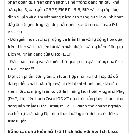
phân đoạn dựa trên chính sách và hệ thống đáng tin cậy, khả
năng lớp 3, bao gồm OSPF, EIGRP, ISIS, RIP và truy cập được
định tuyến và giám sát mạng nâng cao bằng NetFlow linh hoạt
đầy đủ. Quyền truy cập do phần mềm xác định của Cisco (SD-
Access):
- Đơn giản hóa các hoạt động và triển khai với tự động hóa dựa
trên chính sách từ biên tới đám mây được quản lý bằng Công cụ
Dịch vụ Nhận dạng của Cisco (ISE)
- Đảm bảo mạng và cải thiện thời gian phân giải thông qua Cisco
DNA Center ™
Một sản phẩm đơn giản, an toàn, hợp nhất và tích hợp để dễ
dàng triển khai hoặc cập nhật thiết bị chi nhánh hoặc khuôn
viên mới cho mạng hiện có với tính năng kích hoạt Plug and Play
(PnP). Hệ điều hành Cisco IOS XE dựa trên cấp phép chung cho
dòng sản phẩm Cisco Catalyst 9200L dành cho doanh nghiệp
với hỗ trợ khả năng lập trình theo hướng mô hình và đo từ xa
trực tuyến.
Bảng các phụ kiện hỗ trợ thích hợp với Switch Cisco