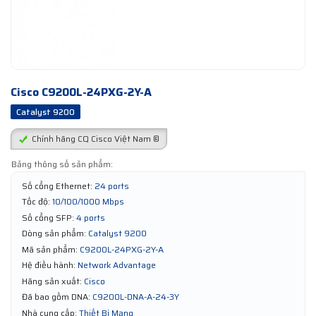
Cisco C9200L-24PXG-2Y-A
Catalyst 9200
Chính hãng CQ Cisco Việt Nam ®
Bảng thông số sản phẩm:
Số cổng Ethernet:
24 ports
Tốc độ:
10/100/1000 Mbps
Số cổng SFP:
4 ports
Dòng sản phẩm:
Catalyst 9200
Mã sản phẩm:
C9200L-24PXG-2Y-A
Hệ điều hành:
Network Advantage
Hãng sản xuất:
Cisco
Đã bao gồm DNA:
C9200L-DNA-A-24-3Y
Nhà cung cấp:
Thiết Bị Mạng