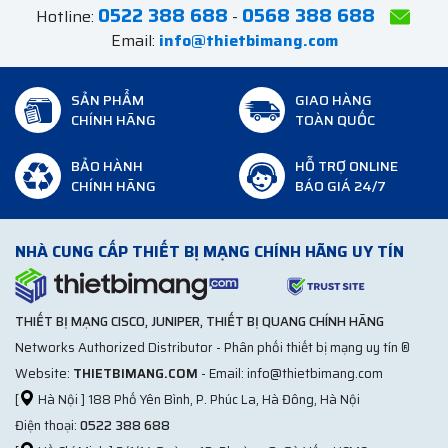
0522 388 688
0568 388 688
Hotline:
-
Email:
info@thietbimang.com
SẢN PHẨM
GIAO HÀNG
CHÍNH HÃNG
TOÀN QUỐC
BẢO HÀNH
HỖ TRỢ ONLINE
CHÍNH HÃNG
BÁO GIÁ 24/7
NHÀ CUNG CẤP THIẾT BỊ MẠNG CHÍNH HÃNG UY TÍN
THIẾT BỊ MẠNG CISCO, JUNIPER, THIẾT BỊ QUANG CHÍNH HÃNG
Networks Authorized Distributor - Phân phối thiết bị mạng uy tín ®
Website:
THIETBIMANG.COM
- Email: info@thietbimang.com
[
Hà Nội ] 188 Phố Yên Bình, P. Phúc La, Hà Đông, Hà Nội
Điện thoại:
0522 388 688