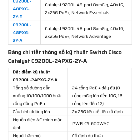
C9200L-
Catalyst 9200L 48-port 8xmGig, 40x1G,
48PXG-
2x25G PoE+, Network Essentials
2Y-E
C9200L-
Catalyst 9200L 48-port 8xmGig, 40x1G,
48PXG-
2x25G PoE+, Network Advantage
2Y-A
Bảng chi tiết thông số kỹ thuật Switch Cisco
Catalyst C9200L-24PXG-2Y-A
Đặc điểm kỹ thuật
C9200L-24PXG-2Y-A
Tổng số đường dẫn
24 cổng PoE + đầy đủ (8
xuống 10/100/1000 hoặc
cổng mGig lên đến 10G, 16
cổng đồng PoE +
cổng lên đến 1G)
Cấu hình đường lên
2x 25G liên kết lên cố định
Nguồn điện AC chính mặc
PWR-C5-600WAC
định
Người hâm mộ
Cố định dư thừa