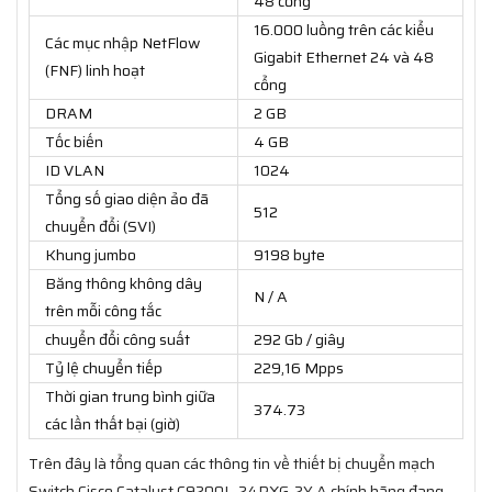
48 cổng
16.000 luồng trên các kiểu
Các mục nhập NetFlow
Gigabit Ethernet 24 và 48
(FNF) linh hoạt
cổng
DRAM
2 GB
Tốc biến
4 GB
ID VLAN
1024
Tổng số giao diện ảo đã
512
chuyển đổi (SVI)
Khung jumbo
9198 byte
Băng thông không dây
N / A
trên mỗi công tắc
chuyển đổi công suất
292 Gb / giây
Tỷ lệ chuyển tiếp
229,16 Mpps
Thời gian trung bình giữa
374.73
các lần thất bại (giờ)
Trên đây là tổng quan các thông tin về thiết bị chuyển mạch
Switch Cisco Catalyst C9200L-24PXG-2Y-A chính hãng đang