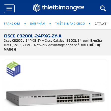
Toggle
navigation
TRANG CHỦ
SẢN PHẨM
THIẾT BỊ MẠNG CISCO
CATALYST 
CISCO C9200L-24PXG-2Y-A
Cisco C9200L-24PXG-2Y-A Cisco Catalyst 9200L 24-port 8xmGig,
16x1G, 2x25G, PoE+, Network Advantage phân phối bởi
THIẾT BỊ
MẠNG ®