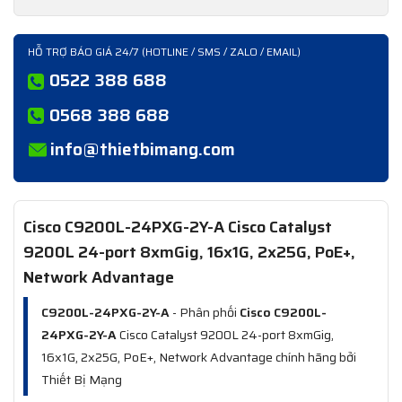
HỖ TRỢ BÁO GIÁ 24/7 (HOTLINE / SMS / ZALO / EMAIL)
0522 388 688
0568 388 688
info@thietbimang.com
Cisco C9200L-24PXG-2Y-A Cisco Catalyst
9200L 24-port 8xmGig, 16x1G, 2x25G, PoE+,
Network Advantage
C9200L-24PXG-2Y-A
- Phân phối
Cisco C9200L-
24PXG-2Y-A
Cisco Catalyst 9200L 24-port 8xmGig,
16x1G, 2x25G, PoE+, Network Advantage chính hãng bởi
Thiết Bị Mạng