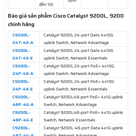
định
đến 1G)
Báo giá sản phẩm Cisco Catalyst 9200L, 9200
chính hãng
C9200L-
Catalyst 9200L 24-port Data 4x10G
24T-4X-A
uplink Switch, Network Advantage
C9200L-
Catalyst 9200L 24-port Data 4x10G
24T-4X-E
uplink Switch, Network Essentials
C9200L-
Catalyst 9200L 24-port PoE+ 4x10G
24P-4X-A
uplink Switch, Network Advantage
C9200L-
Catalyst 9200L 24-port PoE+ 4x10G
24P-4X-E
uplink Switch, Network Essentials
C9200L-
Catalyst 9200L48-port PoE+ 4x1G uplink
48P-4G-A
Switch, Network Advantage
C9200L-
Catalyst 9200L48-port PoE+ 4x1G uplink
48P-4G-E
Switch, Network Essentials
C9200L-
Catalyst 9200L 48-port Data 4x1G uplink
48T-4G-A
Switch, Network Advantage