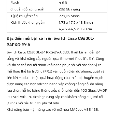
Flash
4 GB
Chuyển đổi công suất
292 Gb / giây
Tỷ lệ chuyển tiếp
229,16 Mpps
Kích thước khung gầm
1,73 x 17,5 x 13,8 inch
4,4 x 44,5 x 35,0 cm
Đặc điểm nổi bật có trên Switch Cisco C9200L-
24PXG-2Y-A
Switch Cisco C9200L-24PXG-2Y-A được thiết kế lên đến 24
cổng với khả năng cấp nguồn qua Ethernet Plus (PoE +). Cùng
với đó có thể nói tới chính khả năng phục hồi với các đơn vị có
thể thay thế tại trường (FRU) và nguồn điện dự phòng, quạt và
liên kết module. Hiệu quả hoạt động của thiết bị chuyển mạch
được nâng cao hơn với tính năng xếp chồng bảng nối đa năng
tùy chọn, hỗ trợ băng thông xếp chồng lên đến 160 Gbps, UADP
2.0 Mini với CPU tích hợp cung cấp cho khách hàng quy mô tối
ưu hóa với cấu trúc chi phí tốt hơn.
Khả năng bảo mật nâng cao với mã hóa MACsec AES-128,