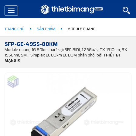
Toggle
navigation
TRANG CHỦ
SẢN PHẨM
MODULE QUANG
SFP-GE-4955-80KM
Module quang 1G 80km loại 1 sợi SFP BIDI, 1.25Gb/s, TX-1310nm, RX-
1550nm, SMF, Simplex LC 80km LC DDM phân phối bởi
THIẾT BỊ
MẠNG ®