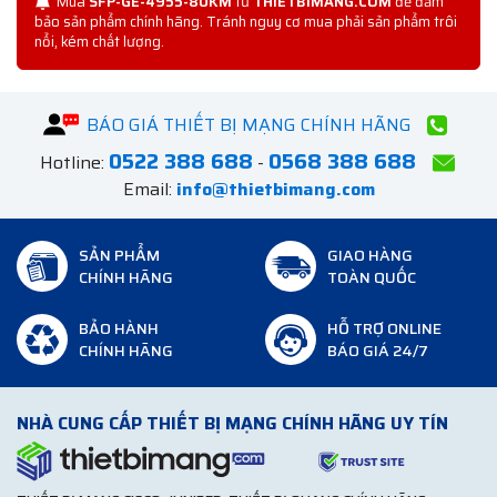
Mua
SFP-GE-4955-80KM
từ
THIETBIMANG.COM
để đảm
bảo sản phẩm chính hãng. Tránh nguy cơ mua phải sản phẩm trôi
nổi, kém chất lượng.
BÁO GIÁ THIẾT BỊ MẠNG CHÍNH HÃNG
0522 388 688
0568 388 688
Hotline:
-
Email:
info@thietbimang.com
SẢN PHẨM
GIAO HÀNG
CHÍNH HÃNG
TOÀN QUỐC
BẢO HÀNH
HỖ TRỢ ONLINE
CHÍNH HÃNG
BÁO GIÁ 24/7
NHÀ CUNG CẤP THIẾT BỊ MẠNG CHÍNH HÃNG UY TÍN