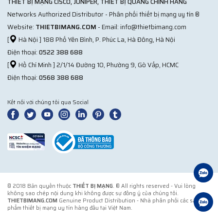
THIẾT BỊ MẠNG CISCO, JUNIPER, THIẾT BỊ QUANG CHÍNH HÃNG
Networks Authorized Distributor - Phân phối thiết bị mạng uy tín ®
Website:
THIETBIMANG.COM
- Email: info@thietbimang.com
[
Hà Nội ] 188 Phố Yên Bình, P. Phúc La, Hà Đông, Hà Nội
Điện thoại:
0522 388 688
[
Hồ Chí Minh ] 2/1/14 Đường 10, Phường 9, Gò Vấp, HCMC
Điện thoại:
0568 388 688
Kết nối với chúng tôi qua Social
© 2018 Bản quyền thuộc
THIẾT BỊ MẠNG
. ® All rights reserved - Vui lòng
không sao chép nội dung khi không được sự đồng ý của chúng tôi.
THIETBIMANG.COM
Genuine Product Distribution - Nhà phân phối các sản
phẩm thiết bị mạng uy tín hàng đầu tại Việt Nam.