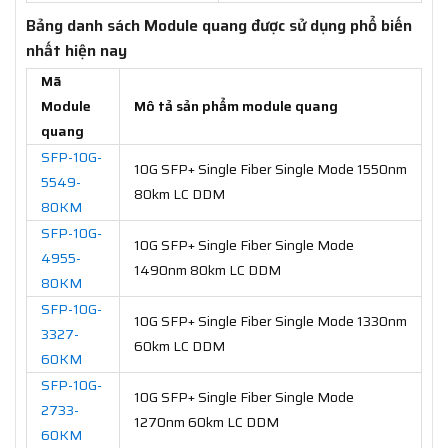
Bảng danh sách Module quang được sử dụng phổ biến
nhất hiện nay
Mã
Module
Mô tả sản phẩm module quang
quang
SFP-10G-
10G SFP+ Single Fiber Single Mode 1550nm
5549-
80km LC DDM
80KM
SFP-10G-
10G SFP+ Single Fiber Single Mode
4955-
1490nm 80km LC DDM
80KM
SFP-10G-
10G SFP+ Single Fiber Single Mode 1330nm
3327-
60km LC DDM
60KM
SFP-10G-
10G SFP+ Single Fiber Single Mode
2733-
1270nm 60km LC DDM
60KM