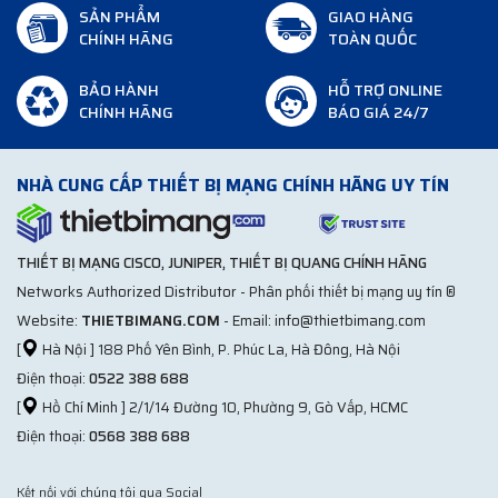
SẢN PHẨM
GIAO HÀNG
CHÍNH HÃNG
TOÀN QUỐC
BẢO HÀNH
HỖ TRỢ ONLINE
CHÍNH HÃNG
BÁO GIÁ 24/7
NHÀ CUNG CẤP THIẾT BỊ MẠNG CHÍNH HÃNG UY TÍN
THIẾT BỊ MẠNG CISCO, JUNIPER, THIẾT BỊ QUANG CHÍNH HÃNG
Networks Authorized Distributor - Phân phối thiết bị mạng uy tín ®
Website:
THIETBIMANG.COM
- Email: info@thietbimang.com
[
Hà Nội ] 188 Phố Yên Bình, P. Phúc La, Hà Đông, Hà Nội
Điện thoại:
0522 388 688
[
Hồ Chí Minh ] 2/1/14 Đường 10, Phường 9, Gò Vấp, HCMC
Điện thoại:
0568 388 688
Kết nối với chúng tôi qua Social