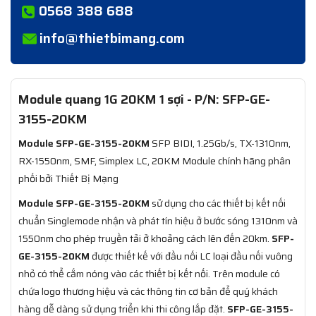
0568 388 688
info@thietbimang.com
Module quang 1G 20KM 1 sợi - P/N: SFP-GE-
3155-20KM
Module SFP-GE-3155-20KM
SFP BIDI, 1.25Gb/s, TX-1310nm,
RX-1550nm, SMF, Simplex LC, 20KM Module chính hãng phân
phối bởi Thiết Bị Mạng
Module SFP-GE-3155-20KM
sử dụng cho các thiết bị kết nối
chuẩn Singlemode nhận và phát tín hiệu ở bước sóng 1310nm và
1550nm cho phép truyền tải ở khoảng cách lên đến 20km.
SFP-
GE-3155-20KM
được thiết kế với đầu nối LC loại đầu nối vuông
nhỏ có thể cắm nóng vào các thiết bị kết nối. Trên module có
chứa logo thương hiệu và các thông tin cơ bản để quý khách
hàng dễ dàng sử dụng triển khi thi công lắp đặt.
SFP-GE-3155-