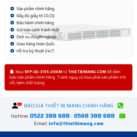
Sản phẩm chính hãng
Đầy đủ giấy tờ CO,CQ
Bảo hành chính hãng
Giá bán cạnh tranh nhất
Dịch vụ chuyên nghiệp
Giao hàng toàn Quốc
Hỗ trợ kỹ thuật 24/7
Mua
SFP-GE-3155-20KM
từ
THIETBIMANG.COM
để đảm
bảo sản phẩm chính hãng. Tránh nguy cơ mua phải sản phẩm trôi
nổi, kém chất lượng.
BÁO GIÁ THIẾT BỊ MẠNG CHÍNH HÃNG
0522 388 688
0568 388 688
Hotline:
-
Email:
info@thietbimang.com