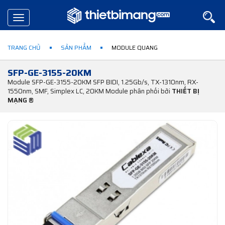
Toggle
navigation
TRANG CHỦ
SẢN PHẨM
MODULE QUANG
SFP-GE-3155-20KM
Module SFP-GE-3155-20KM SFP BIDI, 1.25Gb/s, TX-1310nm, RX-
1550nm, SMF, Simplex LC, 20KM Module phân phối bởi
THIẾT BỊ
MẠNG ®