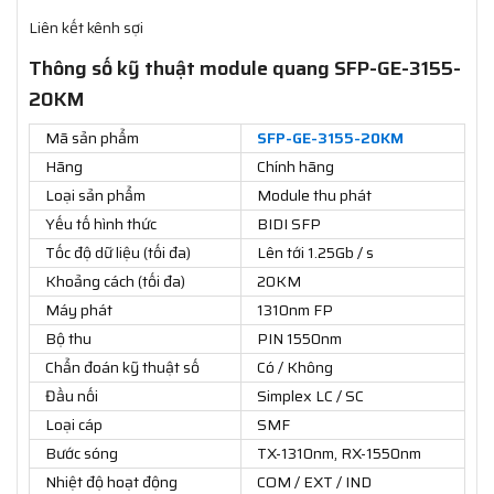
Liên kết kênh sợi
Thông số kỹ thuật module quang SFP-GE-3155-
20KM
Mã sản phẩm
SFP-GE-3155-20KM
Hãng
Chính hãng
Loại sản phẩm
Module thu phát
Yếu tố hình thức
BIDI SFP
Tốc độ dữ liệu (tối đa)
Lên tới 1.25Gb / s
Khoảng cách (tối đa)
20KM
Máy phát
1310nm FP
Bộ thu
PIN 1550nm
Chẩn đoán kỹ thuật số
Có / Không
Đầu nối
Simplex LC / SC
Loại cáp
SMF
Bước sóng
TX-1310nm, RX-1550nm
Nhiệt độ hoạt động
COM / EXT / IND