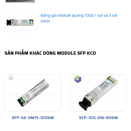
Bảng giá module quang 10Gb 1 sợi và 2 sợi
chính
SẢN PHẨM KHÁC DÒNG MODULE SFP KCO
SFP-GE-SM15-100KM
SFP-10G-DW-80KM