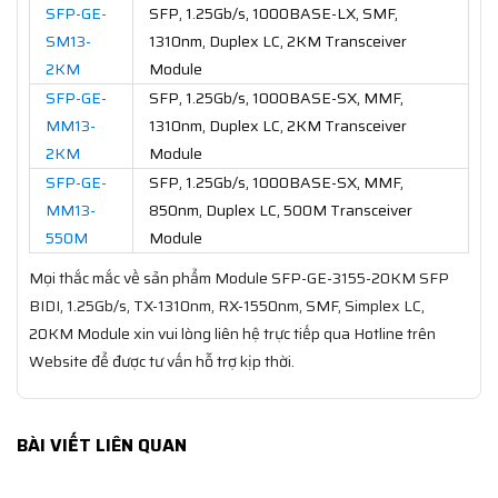
SFP-GE-
SFP, 1.25Gb/s, 1000BASE-LX, SMF,
SM13-
1310nm, Duplex LC, 2KM Transceiver
2KM
Module
SFP-GE-
SFP, 1.25Gb/s, 1000BASE-SX, MMF,
MM13-
1310nm, Duplex LC, 2KM Transceiver
2KM
Module
SFP-GE-
SFP, 1.25Gb/s, 1000BASE-SX, MMF,
MM13-
850nm, Duplex LC, 500M Transceiver
550M
Module
Mọi thắc mắc về sản phẩm Module SFP-GE-3155-20KM SFP
BIDI, 1.25Gb/s, TX-1310nm, RX-1550nm, SMF, Simplex LC,
20KM Module xin vui lòng liên hệ trực tiếp qua Hotline trên
Website để được tư vấn hỗ trợ kịp thời.
BÀI VIẾT LIÊN QUAN