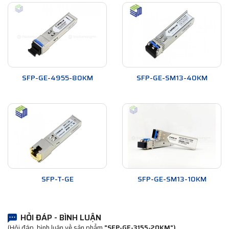
SFP-GE-4955-80KM
SFP-GE-SM13-40KM
SFP-T-GE
SFP-GE-SM13-10KM
HỎI ĐÁP - BÌNH LUẬN
(Hỏi đáp, bình luận về sản phẩm
"SFP-GE-3155-20KM")