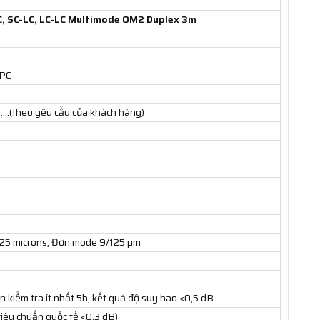
, SC-LC, LC-LC Multimode OM2 Duplex 3m
APC
……(theo yêu cầu của khách hàng)
: 125 microns, Đơn mode 9/125 µm
n kiểm tra ít nhất 5h, kết quả độ suy hao <0,5 dB.
tiêu chuẩn quốc tế <0,3 dB)