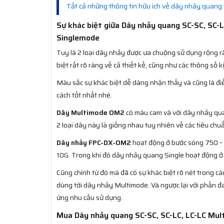
Tất cả những thông tin hữu ích về dây nhảy quang
Sự khác biệt giữa Dây nhảy quang SC-SC, SC
Singlemode
Tuy là 2 loại dây nhảy được ưa chuộng sử dụng rộng r
biệt rất rõ ràng về cả thiết kế, cũng như các thông số k
Màu sắc sự khác biệt dễ dàng nhận thấy và cũng là điể
cách tốt nhất nhé.
Dây Multimode OM2
có màu cam và với dây nhảy qu
2 loại dây này là giống nhau tuy nhiên về các tiêu chu
Dây nhảy FPC-DX-OM2
hoạt động ở bước sóng 750 – 8
10G. Trong khi đó dây nhảy quang Single hoạt động ở 
Cũng chính từ đó mà đã có sự khác biệt rõ nét trong các
dùng tới dây nhảy Multimode. Và ngược lại với phần 
ứng nhu cầu sử dụng.
Mua Dây nhảy quang SC-SC, SC-LC, LC-LC Mu