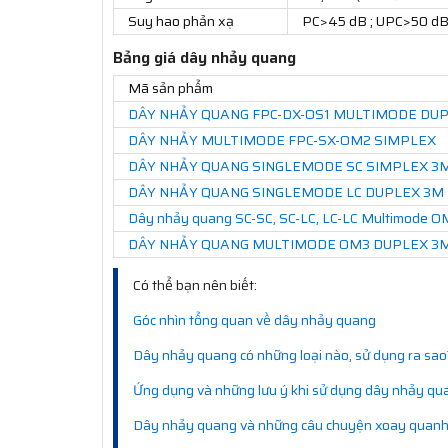
Suy hao phản xạ
PC>45 dB ; UPC>50 dB
Bảng giá dây nhảy quang
Mã sản phẩm
DÂY NHẢY QUANG FPC-DX-OS1 MULTIMODE DU
DÂY NHẢY MULTIMODE FPC-SX-OM2 SIMPLEX
DÂY NHẢY QUANG SINGLEMODE SC SIMPLEX 3
DÂY NHẢY QUANG SINGLEMODE LC DUPLEX 3M
Dây nhảy quang SC-SC, SC-LC, LC-LC Multimode
DÂY NHẢY QUANG MULTIMODE OM3 DUPLEX 3
Có thể bạn nên biết:
Góc nhìn tổng quan về dây nhảy quang
Dây nhảy quang có những loại nào, sử dụng ra sao
Ứng dụng và những lưu ý khi sử dụng dây nhảy qu
Dây nhảy quang và những câu chuyện xoay quanh