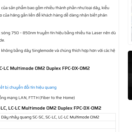
ản của sản phẩm bao gồm nhiều thành phần như loại dây, kiểu
ogo của hãng gắn liền để khách hàng dễ dàng nhận biết phân
 sóng 750 – 850nm truyền tín hiệu bằng nhiều tia Laser nên dù
de.
ại không bằng dây Singlemode và chúng thích hợp hơn với các hệ
 LC-LC Multimode OM2 Duplex FPC-DX-OM2
iết bị chuyển đổi tín hiệu quang
hống mạng LAN, FTTH (Fiber to the Home)
C-LC, LC-LC Multimode OM2 Duplex FPC-DX-OM2
ính Dây nhảy quang SC-SC, SC-LC, LC-LC Multimode OM2