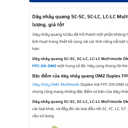
Dây nhảy quang SC-SC, SC-LC, LC-LC M
lượng, giá tốt
Dây nhảy quang từ lâu đã trở thành một phần không th
linh hoạt trong thiết kế cùng với các tính năng nổi b
hơn.
Dây nhảy quang SC-SC, SC-LC, LC-LC Multimode O
FPC-DX-OM2
một trong số đó. Hãy cùng chúng tôi tìm
Đặc điểm của dây nhảy quang OM2 Duplex F
Dây nhảy OM2 Multimode
Duplex mã FPC-DX-OM2 có đ
chúng cũng mang những đặc điểm cơ bản của dây nhả
Dây nhảy quang SC-SC, SC-LC, LC-LC Multimode O
các loại khác, và đầy đủ các loại đầu nối SC, FC, LC, 
cầu sử dụng.