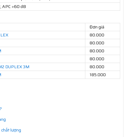
; APC >60 dB
Đơn giá
PLEX
80.000
80.000
M
80.000
80.000
 OM2 DUPLEX 3M
80.000
M
185.000
?
ang
 chất lượng