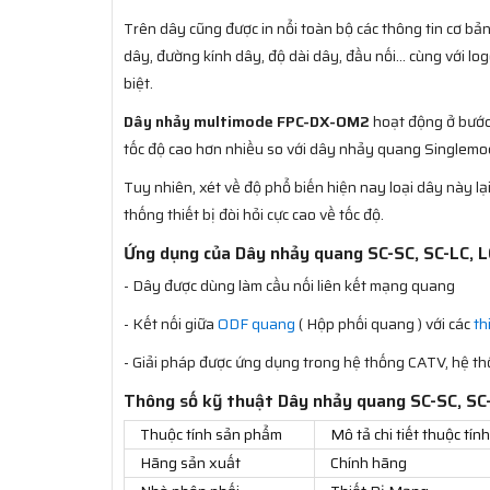
Trên dây cũng được in nổi toàn bộ các thông tin cơ b
dây, đường kính dây, độ dài dây, đầu nối… cùng với l
biệt.
Dây nhảy multimode FPC-DX-OM2
hoạt động ở bước
tốc độ cao hơn nhiều so với dây nhảy quang Singlemo
Tuy nhiên, xét về độ phổ biến hiện nay loại dây này l
thống thiết bị đòi hỏi cực cao về tốc độ.
Ứng dụng của Dây nhảy quang SC-SC, SC-LC,
- Dây được dùng làm cầu nối liên kết mạng quang
- Kết nối giữa
ODF quang
( Hộp phối quang ) với các
th
- Giải pháp được ứng dụng trong hệ thống CATV, hệ t
Thông số kỹ thuật Dây nhảy quang SC-SC, S
Thuộc tính sản phẩm
Mô tả chi tiết thuộc t
Hãng sản xuất
Chính hãng