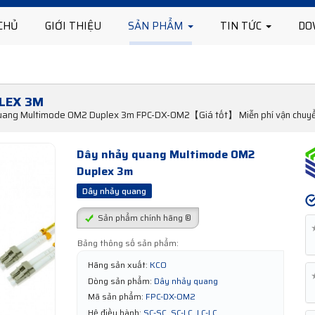
CHỦ
GIỚI THIỆU
SẢN PHẨM
TIN TỨC
DO
LEX 3M
quang Multimode OM2 Duplex 3m FPC-DX-OM2【Giá tốt】 Miễn phí vận chuyể
Dây nhảy quang Multimode OM2
Duplex 3m
Dây nhảy quang
Sản phẩm chính hãng ®
Bảng thông số sản phẩm:
Hãng sản xuất:
KCO
Dòng sản phẩm:
Dây nhảy quang
Mã sản phẩm:
FPC-DX-OM2
Hệ điều hành:
SC-SC, SC-LC, LC-LC