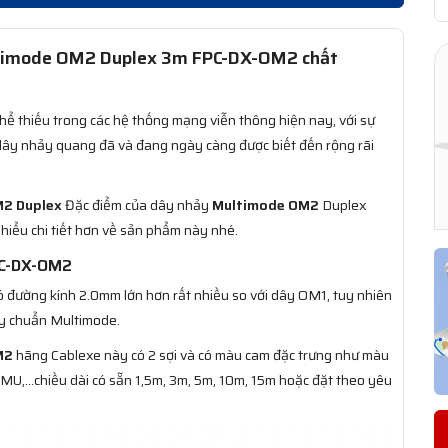
ultimode OM2 Duplex 3m FPC-DX-OM2 chất
ể thiếu trong các hệ thống mạng viễn thông hiện nay, với sự
ật dây nhảy quang đã và đang ngày càng được biết đến rộng rãi
M2 Duplex
Đặc điểm của dây nhảy
Multimode OM2
Duplex
 hiểu chi tiết hơn về sản phẩm này nhé.
PC-DX-OM2
ường kính 2.0mm lớn hơn rất nhiều so với dây OM1, tuy nhiên
y chuẩn Multimode.
M2
hãng Cablexe này có 2 sợi và có màu cam đặc trưng như màu
ST, MU,…chiều dài có sẵn 1,5m, 3m, 5m, 10m, 15m hoặc đặt theo yêu