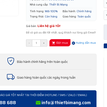
Nhà cung cấp:
Thiết Bị Mạng
Tình trạng:
Mới 100%
Bảo hành:
Chính hãng
Trạng thái:
Còn hàng
Giao hàng:
Toàn quốc
Liên hệ giá tốt
Giá bán:
Để có giá ưu đãi tốt nhất, quý khách vui lòng gửi Email!
Đặt mua
-
+
Hướng dẫn mua
Bảo hành chính hãng trên toàn quốc
Giao hàng toàn quốc các ngày trong tuần
BÁO GIÁ TỐT NHẤT TẠI THỜI ĐIỂM (HOTLINE / SMS / ZALO / EMAIL)
388 688
info@thietbimang.com