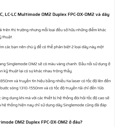
-LC, LC-LC Multimode OM2 Duplex FPC-DX-OM2 và dây
ãi trên thị trường nhưng mỗi loại đều sở hữu những điểm khác
ỹ thuật.
m các bạn nên chú ý để có thể phân biệt 2 loại dây này một
ang Singlemode OM2 sẽ có màu vàng chanh. Đầu nối sử dụng ở
ẩn kỹ thuật lại có sự khác nhau trông thấy.
50nm và truyền tín hiệu bằng nhiều tia laser có tốc độ lên đến
bước sóng 1310-1550nm và có tốc độ truyền tải chỉ đến 1Gb.
 ứng dụng khi mà với các thiết bị hệ thống đòi hỏi tốc độ cao sẽ
đa hệ thống hiện nay chỉ sử dụng dây Singlemode cũng đã đáp
ltimode OM2 Duplex FPC-DX-OM2 ở đâu?