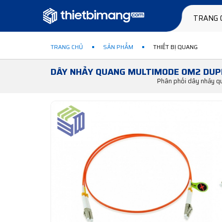
TRANG 
TRANG CHỦ
SẢN PHẨM
THIẾT BỊ QUANG
DÂY NHẢY QUANG MULTIMODE OM2 DUP
Phân phối dây nhảy 