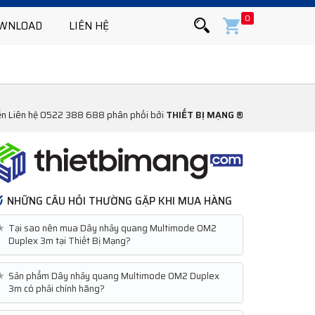
0
WNLOAD
LIÊN HỆ
n Liên hệ 0522 388 688 phân phối bởi
THIẾT BỊ MẠNG ®
NHỮNG CÂU HỎI THƯỜNG GẶP KHI MUA HÀNG
★
Tại sao nên mua Dây nhảy quang Multimode OM2
Duplex 3m tại Thiết Bị Mạng?
★
Sản phẩm Dây nhảy quang Multimode OM2 Duplex
3m có phải chính hãng?