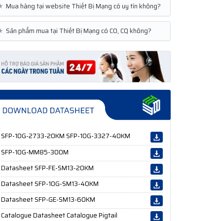
★
Mua hàng tại website Thiết Bị Mạng có uy tín không?
★
Sản phẩm mua tại Thiết Bị Mạng có CO, CQ không?
SFP-10G-2733-20KM SFP-10G-3327-40KM
SFP-10G-MM85-300M
Datasheet SFP-FE-SM13-20KM
Datasheet SFP-10G-SM13-40KM
Datasheet SFP-GE-SM13-60KM
Catalogue Datasheet Catalogue Pigtail