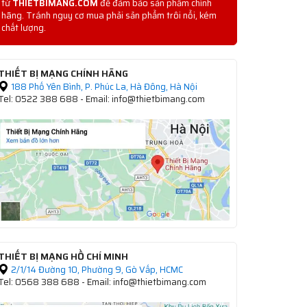
từ
THIETBIMANG.COM
để đảm bảo sản phẩm chính
hãng. Tránh nguy cơ mua phải sản phẩm trôi nổi, kém
chất lượng.
THIẾT BỊ MẠNG CHÍNH HÃNG
188 Phố Yên Bình, P. Phúc La, Hà Đông, Hà Nội
Tel: 0522 388 688 - Email: info@thietbimang.com
THIẾT BỊ MẠNG HỒ CHÍ MINH
2/1/14 Đường 10, Phường 9, Gò Vấp, HCMC
Tel: 0568 388 688 - Email: info@thietbimang.com