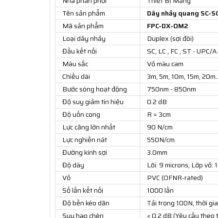
Nhà phân phối
Thiết Bị Mạng
Tên sản phẩm
Dây nhảy quang SC-SC
Mã sản phẩm
FPC-DX-OM2
Loại dây nhảy
Duplex (sợi đôi)
Đầu kết nối
SC, LC , FC , ST - UPC/
Màu sắc
Vỏ màu cam
Chiều dài
3m, 5m, 10m, 15m, 20m
Bước sóng hoạt động
750nm - 850nm
Độ suy giảm tín hiệu
0.2 dB
Độ uốn cong
R = 3cm
Lực căng lớn nhất
90 N/cm
Lực nghiền nát
550N/cm
Đường kính sợi
3.0mm
Độ dày
Lõi: 9 microns, Lớp vỏ
Vỏ
PVC (OFNR-rated)
Số lần kết nối
1000 lần
Độ bền kéo dãn
Tải trọng 100N, thời gia
Suy hao chèn
< 0,2 dB (Yêu cầu theo 