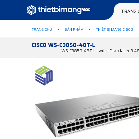
TRANG 
TRANG CHỦ
SẢN PHẨM
THIẾT BỊ MẠNG CISCO
CISCO WS-C3850-48T-L
WS-C3850-48T-L switch Cisco layer 3 48 