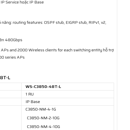
IP Service hoặc IP Base
hả năng: routing features: OSPF stub, EIGRP stub, RIPv1, v2,
 lên 480Gbps
 APs and 2000 Wireless clients for each switching entity hỗ trợ
0 series APs
48T-L
WS-C3850-48T-L
1 RU
IP Base
C3850-NM-4-1G
C3850-NM-2-10G
C3850-NM-4-10G