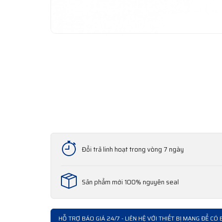
Đổi trả linh hoạt trong vòng 7 ngày
Sản phẩm mới 100% nguyên seal
HỖ TRỢ BÁO GIÁ 24/7 - LIÊN HỆ VỚI THIẾT BỊ MẠNG ĐỂ CÓ 