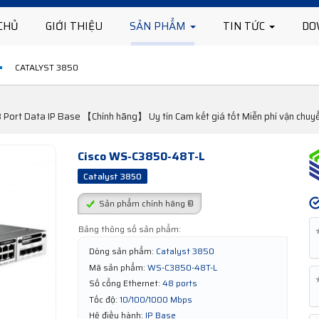
CHỦ
GIỚI THIỆU
SẢN PHẨM
TIN TỨC
DO
CATALYST 3850
Port Data IP Base 【Chính hãng】 Uy tín Cam kết giá tốt Miễn phí vận chu
Cisco WS-C3850-48T-L
Catalyst 3850
Sản phẩm chính hãng ®
Bảng thông số sản phẩm:
Dòng sản phẩm:
Catalyst 3850
Mã sản phẩm:
WS-C3850-48T-L
Số cổng Ethernet:
48 ports
Tốc độ:
10/100/1000 Mbps
Hệ điều hành:
IP Base