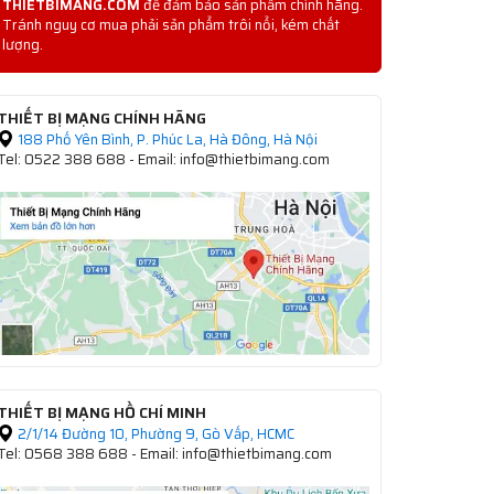
THIETBIMANG.COM
để đảm bảo sản phẩm chính hãng.
Tránh nguy cơ mua phải sản phẩm trôi nổi, kém chất
lượng.
THIẾT BỊ MẠNG CHÍNH HÃNG
188 Phố Yên Bình, P. Phúc La, Hà Đông, Hà Nội
Tel: 0522 388 688 - Email: info@thietbimang.com
THIẾT BỊ MẠNG HỒ CHÍ MINH
2/1/14 Đường 10, Phường 9, Gò Vấp, HCMC
Tel: 0568 388 688 - Email: info@thietbimang.com