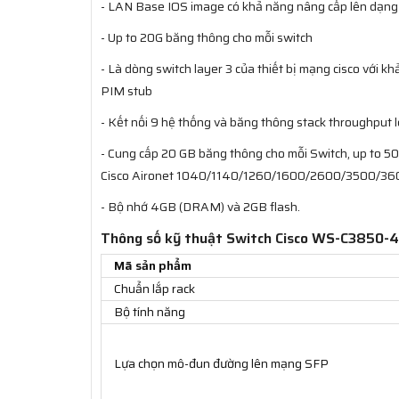
- LAN Base IOS image có khả năng nâng cấp lên dạng 
- Up to 20G băng thông cho mỗi switch
- Là dòng switch layer 3 của thiết bị mạng cisco với k
PIM stub
- Kết nối 9 hệ thống và băng thông stack throughput
- Cung cấp 20 GB băng thông cho mỗi Switch, up to 50
Cisco Aironet 1040/1140/1260/1600/2600/3500/360
- Bộ nhớ 4GB (DRAM) và 2GB flash.
Thông số kỹ thuật Switch Cisco WS-C3850-
Mã sản phẩm
Chuẩn lắp rack
Bộ tính năng
Lựa chọn mô-đun đường lên mạng SFP