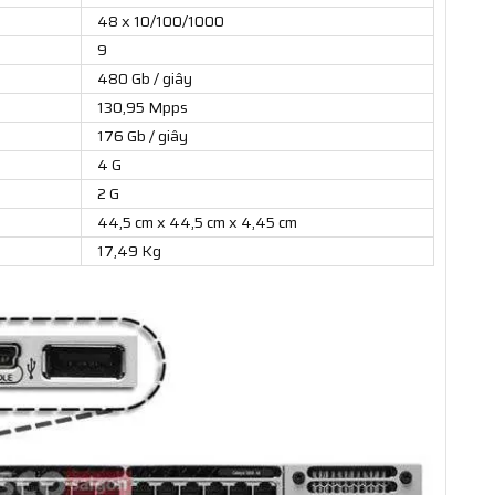
48 x 10/100/1000
9
480 Gb / giây
130,95 Mpps
176 Gb / giây
4 G
2 G
44,5 cm x 44,5 cm x 4,45 cm
17,49 Kg