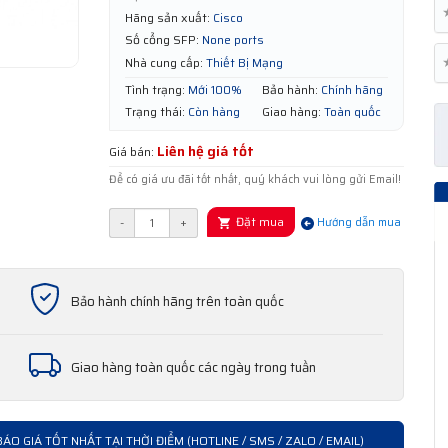
Hãng sản xuất:
Cisco
Số cổng SFP:
None ports
Nhà cung cấp:
Thiết Bị Mạng
Tình trạng:
Mới 100%
Bảo hành:
Chính hãng
Trạng thái:
Còn hàng
Giao hàng:
Toàn quốc
Liên hệ giá tốt
Giá bán:
Để có giá ưu đãi tốt nhất, quý khách vui lòng gửi Email!
Đặt mua
-
+
Hướng dẫn mua
Bảo hành chính hãng trên toàn quốc
Giao hàng toàn quốc các ngày trong tuần
BÁO GIÁ TỐT NHẤT TẠI THỜI ĐIỂM (HOTLINE / SMS / ZALO / EMAIL)