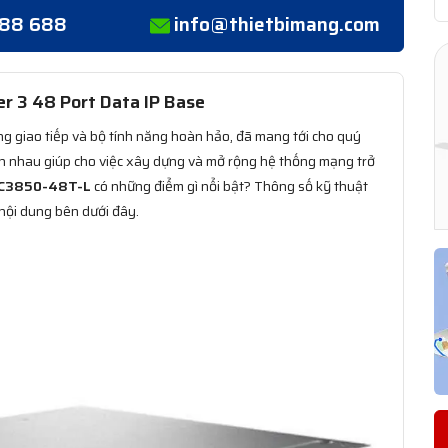
388 688
info@thietbimang.com
r 3 48 Port Data IP Base
ổng giao tiếp và bộ tính năng hoàn hảo, đã mang tới cho quý
ch nhau giúp cho việc xây dựng và mở rộng hệ thống mạng trở
-C3850-48T-L
có những điểm gì nổi bật? Thông số kỹ thuật
nội dung bên dưới đây.