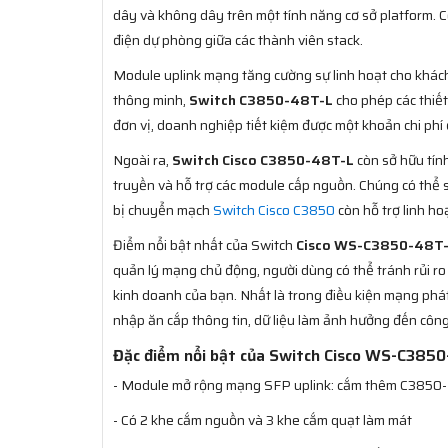
dây và không dây trên một tính năng cơ sở platform.
điện dự phòng giữa các thành viên stack.
Module uplink mạng tăng cường sự linh hoạt cho khách 
thông minh,
Switch C3850-48T-L
cho phép các thiết
đơn vị, doanh nghiệp tiết kiệm được một khoản chi phí 
Ngoài ra,
Switch Cisco C3850-48T-L
còn sở hữu tín
truyền và hỗ trợ các module cấp nguồn. Chúng có thể 
bị chuyển mạch
Switch Cisco C3850
còn hỗ trợ linh h
Điểm nổi bật nhất của Switch
Cisco WS-C3850-48T
quản lý mạng chủ động, người dùng có thể tránh rủi ro 
kinh doanh của bạn. Nhất là trong điều kiện mạng phát
nhập ăn cắp thông tin, dữ liệu làm ảnh hưởng đến công
Đặc điểm nổi bật của Switch Cisco WS-C385
- Module mở rộng mạng SFP uplink: cắm thêm C3850
- Có 2 khe cắm nguồn và 3 khe cắm quạt làm mát