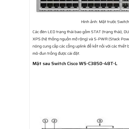
Hình ảnh: Mặt trước Swit
Các đèn LED trạng thái bao gồm STAT (trạng thái), D
XPS (hệ thống nguồn mở rộng) và S-PWR (Stack Power
nóng cung cấp các cổng uplink để kết nối với các thiế
mô-đun trống được cài đặt.
Mặt sau Switch Cisco WS-C3850-48T-L