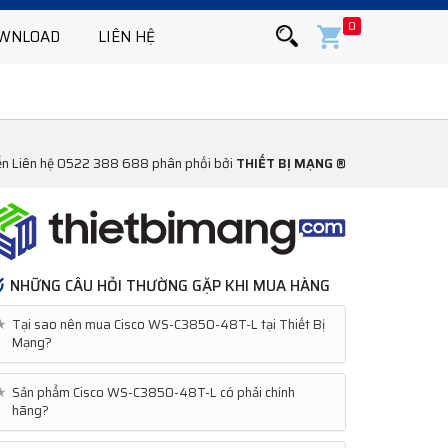
0
WNLOAD
LIÊN HỆ
yển Liên hệ 0522 388 688 phân phối bởi
THIẾT BỊ MẠNG ®
NHỮNG CÂU HỎI THƯỜNG GẶP KHI MUA HÀNG
★
Tại sao nên mua Cisco WS-C3850-48T-L tại Thiết Bị
Mạng?
★
Sản phẩm Cisco WS-C3850-48T-L có phải chính
hãng?