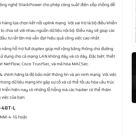
 Công nghệ StackPower cho phép công suất điện xếp chồng để
hàng lựa chọn kết nối uplink mạng. Với vai trò là bộ điều khiển
 bị chia sẻ với nhau nguồn dữ liệu nội bộ. Điều này sẽ giúp các
đầu tư rất lớn mà vẫn đạt hiệu quả công việc cao nhất.
h năng hỗ trợ full duplex giúp mở rộng băng thông cho đường
sử dụng cho cả mạng LAN không dây và có dây. Đặc biệt, thiết
oạt NetFlow, Cisco TrustSec, và mã hóa MACSec.
-L
chính hãng là độ bảo mật thông tin và an ninh mạng. Với việc
trong dữ liệu mạng khi gặp sự cố và có thể tối ưu hóa cấu trúc
 triển hiện nay có những lỗ hổng mà các hacker có thể thâm
 việc của bạn.
0-48T-L
-NM-4-1G hoặc