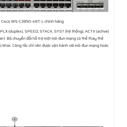
ch Cisco WS-C3850-48T-L chính hãng
UPLX (duplex), SPEED, STACK, SYST (hệ thống), ACTV (active)
). Bộ chuyển đổi hỗ trợ một mô-đun mạng có thể thay thế
t bị khác. Công tắc chỉ nên được vận hành với mô-đun mạng hoặc