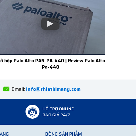
ở hộp Palo Alto PAN-PA-440 | Review Palo Alto
Pa-440
Email:
info@thietbimang.com
HỖ TRỢ ONLINE
BÁO GIÁ 24/7
MẠNG
DÒNG SẢN PHẨM