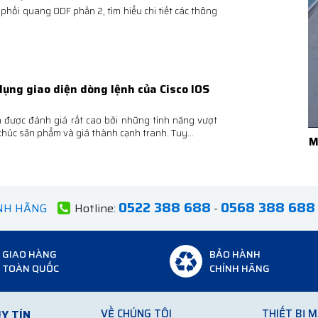
 phối quang ODF phần 2, tìm hiểu chi tiết các thông
dụng giao diện dòng lệnh của Cisco IOS
n được đánh giá rất cao bởi những tính năng vượt
khúc sản phẩm và giá thành cạnh tranh. Tuy...
M
0522 388 688
0568 388 688
ÍNH HÃNG
Hotline:
-
GIAO HÀNG
BẢO HÀNH
TOÀN QUỐC
CHÍNH HÃNG
VỀ CHÚNG TÔI
THIẾT BỊ 
Y TÍN