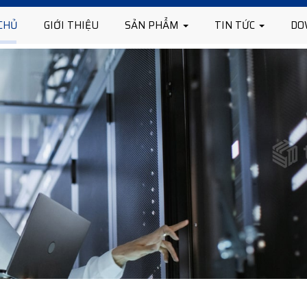
CHỦ
GIỚI THIỆU
SẢN PHẨM
TIN TỨC
DO