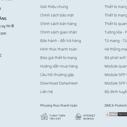
Giới thiệu chung
Thiết bị mạng
Chính sách bảo mật
Thiết bị mạn
HÃNG
Chính sách bán hàng
Thiết bị quan
 uy tín ®
Chính sách giao nhận
Tường lửa - F
.com
Bảo hành - đổi trả hàng
Tủ mang - T
Hình thức thanh toán
Hệ thống mạ
C
Báo giá thiết bị mạng
Bộ phát wifi
Hướng dẫn mua hàng
Module quan
Câu hỏi thường gặp
Module SFP 
Download Datasheet
Module SFP 
Liên hệ
Bộ đinh tuyế
Phương thức thanh toán
DMCA Protect