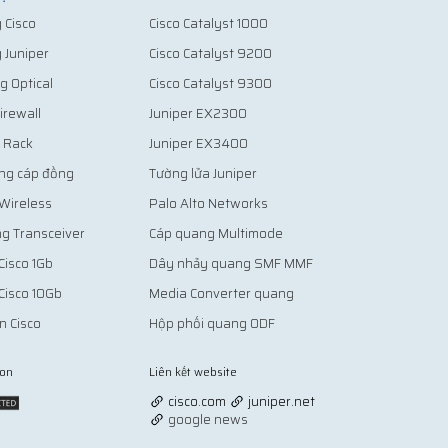
 Cisco
Cisco Catalyst 1000
g Juniper
Cisco Catalyst 9200
g Optical
Cisco Catalyst 9300
irewall
Juniper EX2300
ủ Rack
Juniper EX3400
ng cáp đồng
Tường lửa Juniper
 Wireless
Palo Alto Networks
g Transceiver
Cáp quang Multimode
Cisco 1Gb
Dây nhảy quang SMF MMF
Cisco 10Gb
Media Converter quang
n Cisco
Hộp phối quang ODF
ion
Liên kết website
Vợt Pickleball
cisco.com
juniper.net
google news