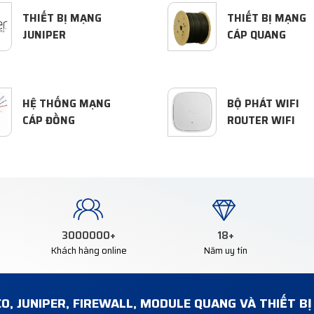
THIẾT BỊ MẠNG
THIẾT BỊ MẠNG
JUNIPER
CÁP QUANG
HỆ THỐNG MẠNG
BỘ PHÁT WIFI
CÁP ĐỒNG
ROUTER WIFI
3000000
+
18
+
Khách hàng online
Năm uy tín
CO, JUNIPER, FIREWALL, MODULE QUANG VÀ THIẾT B