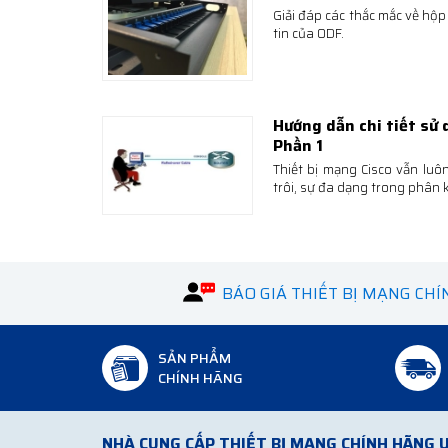
Giải đáp các thắc mắc về hộp
tin của ODF.
Hướng dẫn chi tiết sử 
Phần 1
Thiết bị mạng Cisco vẫn luô
trôi, sự đa dạng trong phân 
BÁO GIÁ THIẾT BỊ MẠNG CH
SẢN PHẨM
CHÍNH HÃNG
NHÀ CUNG CẤP THIẾT BỊ MẠNG CHÍNH HÃNG U