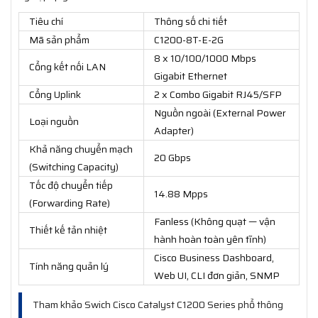
Tiêu chí
Thông số chi tiết
Mã sản phẩm
C1200-8T-E-2G
8 x 10/100/1000 Mbps
Cổng kết nối LAN
Gigabit Ethernet
Cổng Uplink
2 x Combo Gigabit RJ45/SFP
Nguồn ngoài (External Power
Loại nguồn
Adapter)
Khả năng chuyển mạch
20 Gbps
(Switching Capacity)
Tốc độ chuyển tiếp
14.88 Mpps
(Forwarding Rate)
Fanless (Không quạt — vận
Thiết kế tản nhiệt
hành hoàn toàn yên tĩnh)
Cisco Business Dashboard,
Tính năng quản lý
Web UI, CLI đơn giản, SNMP
Tham khảo Swich Cisco Catalyst C1200 Series phổ thông