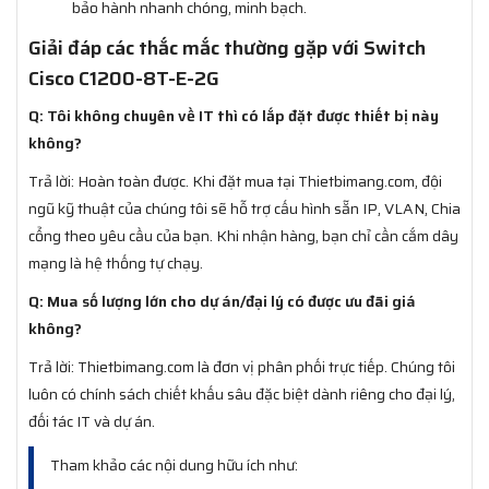
bảo hành nhanh chóng, minh bạch.
Giải đáp các thắc mắc thường gặp với Switch
Cisco C1200-8T-E-2G
Q: Tôi không chuyên về IT thì có lắp đặt được thiết bị này
không?
Trả lời: Hoàn toàn được. Khi đặt mua tại Thietbimang.com, đội
ngũ kỹ thuật của chúng tôi sẽ hỗ trợ cấu hình sẵn IP, VLAN, Chia
cổng theo yêu cầu của bạn. Khi nhận hàng, bạn chỉ cần cắm dây
mạng là hệ thống tự chạy.
Q: Mua số lượng lớn cho dự án/đại lý có được ưu đãi giá
không?
Trả lời: Thietbimang.com là đơn vị phân phối trực tiếp. Chúng tôi
luôn có chính sách chiết khấu sâu đặc biệt dành riêng cho đại lý,
đối tác IT và dự án.
Tham khảo các nội dung hữu ích như: