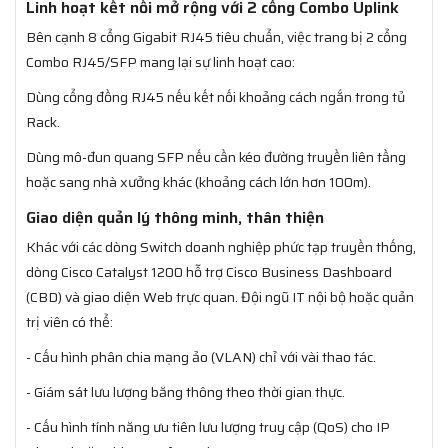
Linh hoạt kết nối mở rộng với 2 cổng Combo Uplink
Bên cạnh 8 cổng Gigabit RJ45 tiêu chuẩn, việc trang bị 2 cổng
Combo RJ45/SFP mang lại sự linh hoạt cao:
Dùng cổng đồng RJ45 nếu kết nối khoảng cách ngắn trong tủ
Rack.
Dùng mô-đun quang SFP nếu cần kéo đường truyền liên tầng
hoặc sang nhà xưởng khác (khoảng cách lớn hơn 100m).
Giao diện quản lý thông minh, thân thiện
Khác với các dòng Switch doanh nghiệp phức tạp truyền thống,
dòng Cisco Catalyst 1200 hỗ trợ Cisco Business Dashboard
(CBD) và giao diện Web trực quan. Đội ngũ IT nội bộ hoặc quản
trị viên có thể:
- Cấu hình phân chia mạng ảo (VLAN) chỉ với vài thao tác.
- Giám sát lưu lượng băng thông theo thời gian thực.
- Cấu hình tính năng ưu tiên lưu lượng truy cập (QoS) cho IP