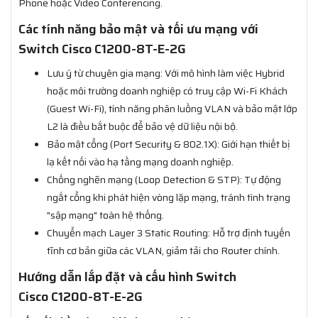
Phone hoặc Video Conferencing.
Các tính năng bảo mật và tối ưu mạng với
Switch Cisco C1200-8T-E-2G
Lưu ý từ chuyên gia mạng: Với mô hình làm việc Hybrid
hoặc môi trường doanh nghiệp có truy cập Wi-Fi Khách
(Guest Wi-Fi), tính năng phân luồng VLAN và bảo mật lớp
L2 là điều bắt buộc để bảo vệ dữ liệu nội bộ.
Bảo mật cổng (Port Security & 802.1X): Giới hạn thiết bị
lạ kết nối vào hạ tầng mạng doanh nghiệp.
Chống nghẽn mạng (Loop Detection & STP): Tự động
ngắt cổng khi phát hiện vòng lặp mạng, tránh tình trạng
"sập mạng" toàn hệ thống.
Chuyển mạch Layer 3 Static Routing: Hỗ trợ định tuyến
tĩnh cơ bản giữa các VLAN, giảm tải cho Router chính.
Hướng dẫn lắp đặt và cấu hình Switch
Cisco C1200-8T-E-2G