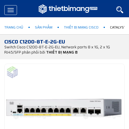
Toggle
navigation
TRANG CHỦ
SẢN PHẨM
THIẾT BỊ MẠNG CISCO
CATALYST 1
CISCO C1200-8T-E-2G-EU
Switch Cisco C1200-8T-E-2G-EU, Network ports 8 x 1G, 2 x 1G
RJ45/SFP phân phối bởi
THIẾT BỊ MẠNG ®