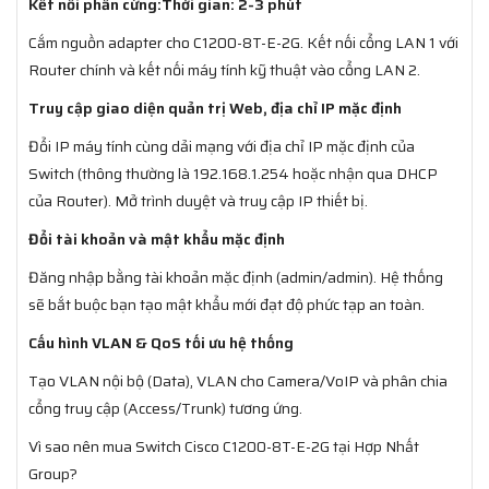
Kết nối phần cứng:Thời gian: 2-3 phút
Cắm nguồn adapter cho C1200-8T-E-2G. Kết nối cổng LAN 1 với
Router chính và kết nối máy tính kỹ thuật vào cổng LAN 2.
Truy cập giao diện quản trị Web, địa chỉ IP mặc định
Đổi IP máy tính cùng dải mạng với địa chỉ IP mặc định của
Switch (thông thường là 192.168.1.254 hoặc nhận qua DHCP
của Router). Mở trình duyệt và truy cập IP thiết bị.
Đổi tài khoản và mật khẩu mặc định
Đăng nhập bằng tài khoản mặc định (admin/admin). Hệ thống
sẽ bắt buộc bạn tạo mật khẩu mới đạt độ phức tạp an toàn.
Cấu hình VLAN & QoS tối ưu hệ thống
Tạo VLAN nội bộ (Data), VLAN cho Camera/VoIP và phân chia
cổng truy cập (Access/Trunk) tương ứng.
Vì sao nên mua Switch Cisco C1200-8T-E-2G tại Hợp Nhất
Group?