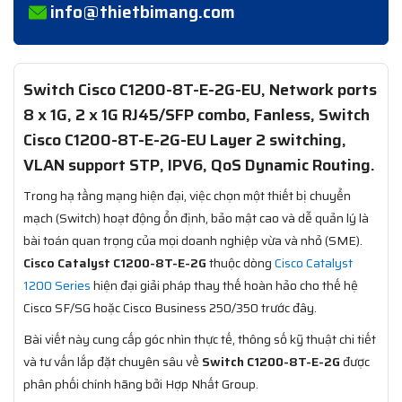
info@thietbimang.com
Switch Cisco C1200-8T-E-2G-EU
, Network ports
8 x 1G, 2 x 1G RJ45/SFP combo, Fanless, Switch
Cisco C1200-8T-E-2G-EU Layer 2 switching,
VLAN support STP, IPV6, QoS Dynamic Routing.
Trong hạ tầng mạng hiện đại, việc chọn một thiết bị chuyển
mạch (Switch) hoạt động ổn định, bảo mật cao và dễ quản lý là
bài toán quan trọng của mọi doanh nghiệp vừa và nhỏ (SME).
Cisco Catalyst C1200-8T-E-2G
thuộc dòng
Cisco Catalyst
1200 Series
hiện đại giải pháp thay thế hoàn hảo cho thế hệ
Cisco SF/SG hoặc Cisco Business 250/350 trước đây.
Bài viết này cung cấp góc nhìn thực tế, thông số kỹ thuật chi tiết
và tư vấn lắp đặt chuyên sâu về
Switch C1200-8T-E-2G
được
phân phối chính hãng bởi Hợp Nhất Group.