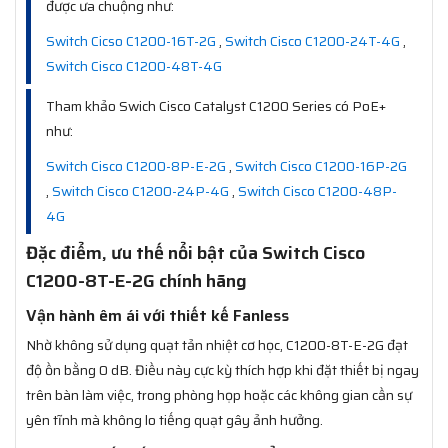
được ưa chuộng như:
Switch Cicso C1200-16T-2G
,
Switch Cisco C1200-24T-4G
,
Switch Cisco C1200-48T-4G
Tham khảo Swich Cisco Catalyst C1200 Series có PoE+
như:
Switch Cisco C1200-8P-E-2G
,
Switch Cisco C1200-16P-2G
,
Switch Cisco C1200-24P-4G
,
Switch Cisco C1200-48P-
4G
Đặc điểm, ưu thế nổi bật của Switch Cisco
C1200-8T-E-2G chính hãng
Vận hành êm ái với thiết kế Fanless
Nhờ không sử dụng quạt tản nhiệt cơ học, C1200-8T-E-2G đạt
độ ồn bằng 0 dB. Điều này cực kỳ thích hợp khi đặt thiết bị ngay
trên bàn làm việc, trong phòng họp hoặc các không gian cần sự
yên tĩnh mà không lo tiếng quạt gây ảnh hưởng.