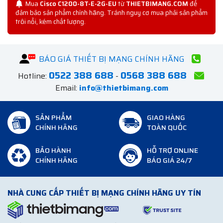
Mua
Cisco C1200-8T-E-2G-EU
từ
THIETBIMANG.COM
để
đảm bảo sản phẩm chính hãng. Tránh nguy cơ mua phải sản phẩm
trôi nổi, kém chất lượng.
BÁO GIÁ THIẾT BỊ MẠNG CHÍNH HÃNG
0522 388 688
0568 388 688
Hotline:
-
Email:
info@thietbimang.com
SẢN PHẨM
GIAO HÀNG
CHÍNH HÃNG
TOÀN QUỐC
BẢO HÀNH
HỖ TRỢ ONLINE
CHÍNH HÃNG
BÁO GIÁ 24/7
NHÀ CUNG CẤP THIẾT BỊ MẠNG CHÍNH HÃNG UY TÍN