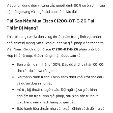
Việc chọn đúng đơn vị cung cấp quyết định 90% sự ổn định của
hệ thống mạng và quyền lợi bảo hành lâu dài.
Tại Sao Nên Mua Cisco C1200-8T-E-2G Tại
Thiết Bị Mạng?
Thietbimang.com là đơn vị uy tín lâu năm trong lĩnh vực phân
phối thiết bị mạng, vật tư cáp quang và giải pháp viễn thông tại
Việt Nam. Khi lựa chọn
Cisco C1200-8T-E-2G
phân phối bởi
Hợp Nhất Group, khách hàng nhận được cam kết:
Sản phẩm chính hãng 100%: Đầy đủ chứng nhận CO, CQ
cho các dự án và công trình.
Giá thành cạnh tranh: Chính sách chiết khấu tốt cho đại lý
và dự án doanh nghiệp.
Hỗ trợ kỹ thuật chuyên sâu: Đội ngũ kỹ sư giàu kinh
nghiệm hỗ trợ tư vấn giải pháp, cấu hình sẵn trước khi
giao hàng nếu khách hàng có yêu cầu.
Bảo hành tiêu chuẩn nhà sản xuất: Chính sách đổi trả và