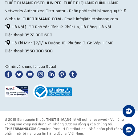
THIẾT BỊ MẠNG CISCO, JUNIPER, THIẾT BỊ QUANG CHÍNH HÃNG
Networks Authorized Distributor - Phân phối thiết bị mạng uy tín ®
Website:
THIETBIMANG.COM
- Email: info@thietbimang.com
[
Hà Nội ] 188 Phố Yên Bình, P. Phúc La, Hà Đông, Hà Nội
Điện thoại:
0522 388 688
[
Hồ Chí Minh ] 2/1/14 Đường 10, Phường 9, Gò Vấp, HCMC
Điện thoại:
0568 388 688
Kết nối với chúng tôi qua Social
© 2018 Bản quyền thuộc
THIẾT BỊ MẠNG
. ® All rights reserved - Vui lòng
không sao chép nội dung khi không được sự đồng ý của chúng tôi.
THIETBIMANG.COM
Genuine Product Distribution - Nhà phân phối các sản
phẩm thiết bị mạng uy tín hàng đầu tại Việt Nam.