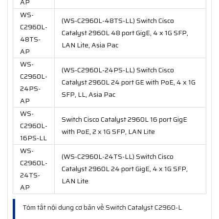
AP
WS-
(WS-C2960L-48TS-LL) Switch Cisco
C2960L-
Catalyst 2960L 48 port GigE, 4 x 1G SFP,
48TS-
LAN Lite, Asia Pac
AP
WS-
(WS-C2960L-24PS-LL) Switch Cisco
C2960L-
Catalyst 2960L 24 port GE with PoE, 4 x 1G
24PS-
SFP, LL, Asia Pac
AP
WS-
Switch Cisco Catalyst 2960L 16 port GigE
C2960L-
with PoE, 2 x 1G SFP, LAN Lite
16PS-LL
WS-
(WS-C2960L-24TS-LL) Switch Cisco
C2960L-
Catalyst 2960L 24 port GigE, 4 x 1G SFP,
24TS-
LAN Lite
AP
Tóm tắt nội dung cơ bản về Switch Catalyst C2960-L