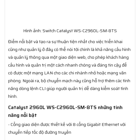
Hình ảnh: Switch Catalyst WS-C2960L-SM-8TS
Điểm nổi bật và tạo ra sự thuận tiện nhất cho việc triển khai
cũng như quản lý ở đây có thể nói tới chính là khả năng cấu hình
và quản lý thông qua một giao diện web, cho phép khách hàng
cấu hình và quản trị một cách nhanh chóng và đáng tin cậy để
có được một mạng LAN cho các chi nhánh nhỏ hoặc mạng văn
phòng. Ngoài ra, bộ chuyển mạch này cũng hỗ trợ thêm các tính
năng dòng lệnh CLI giúp người quản trị dễ dàng kiểm soát tình
hình.
Catalyst 2960L WS-C2960L-SM-8TS những tính
năng nổi bật
- Cổng giao diện được thiết kế với 8 cổng Gigabit Ethernet với
chuyển tiếp tốc độ đường truyền