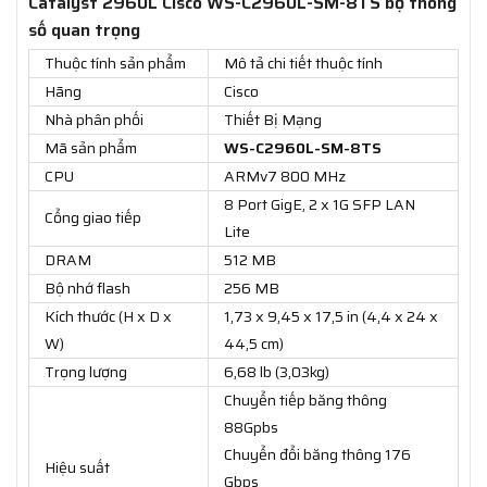
Catalyst 2960L Cisco WS-C2960L-SM-8TS bộ thông
số quan trọng
Thuộc tính sản phẩm
Mô tả chi tiết thuộc tính
Hãng
Cisco
Nhà phân phối
Thiết Bị Mạng
Mã sản phẩm
WS-C2960L-SM-8TS
CPU
ARMv7 800 MHz
8 Port GigE, 2 x 1G SFP LAN
Cổng giao tiếp
Lite
DRAM
512 MB
Bộ nhớ flash
256 MB
Kích thước (H x D x
1,73 x 9,45 x 17,5 in (4,4 x 24 x
W)
44,5 cm)
Trọng lượng
6,68 lb (3,03kg)
Chuyển tiếp băng thông
88Gpbs
Chuyển đổi băng thông 176
Hiệu suất
Gbps