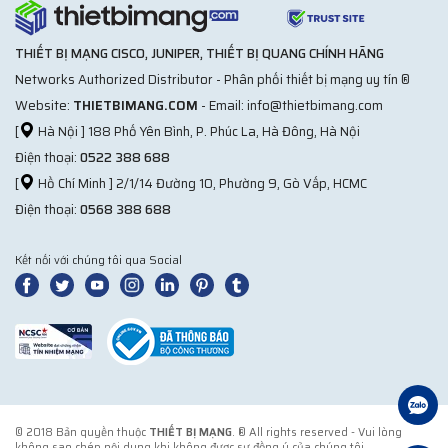
THIẾT BỊ MẠNG CISCO, JUNIPER, THIẾT BỊ QUANG CHÍNH HÃNG
Networks Authorized Distributor - Phân phối thiết bị mạng uy tín ®
Website:
THIETBIMANG.COM
- Email: info@thietbimang.com
[
Hà Nội ] 188 Phố Yên Bình, P. Phúc La, Hà Đông, Hà Nội
Điện thoại:
0522 388 688
[
Hồ Chí Minh ] 2/1/14 Đường 10, Phường 9, Gò Vấp, HCMC
Điện thoại:
0568 388 688
Kết nối với chúng tôi qua Social
© 2018 Bản quyền thuộc
THIẾT BỊ MẠNG
. ® All rights reserved - Vui lòng
không sao chép nội dung khi không được sự đồng ý của chúng tôi.