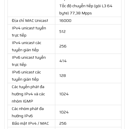
Tốc độ chuyển tiếp (gói L3 64
byte) 77,38 Mpps
Địa chỉ MAC Unicast
16000
IPv4 unicast tuyến
512
trực tiếp
IPv4 unicast các
256
tuyến gián tiếp
IPv6 unicast tuyến
414
trực tiếp
IPv6 unicast các
128
tuyến gián tiếp
Các tuyến phát đa
hướng IPv4 và các
1024
nhóm IGMP
Các nhóm phát đa
1024
hướng IPv6
Bảo mật IPv4 / MAC
256