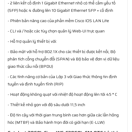
- 2 liên kết cố định 1 Gigabit Ethernet nhỏ có thể cắm yếu tố
(SFP) hoặc 4 đường lên 10 Gigabit Ethernet SFP + cố định
- Phiên bản nâng cao của phần mềm Cisco IOS LAN Lite
- CLI và / hoặc các tùy chọn quản lý Web-UI trực quan
- Hỗ trợ quản lý thiết bị với:
- Bảo mật với hỗ trợ 802.1X cho các thiết bị được kết nối, Bộ
phân tích cổng chuyển đổi (SPAN) và Bộ bảo vệ đơn vị dữ liệu
giao thức cầu nối (BPDU)
- Các tính năng cơ bản của Lớp 3 với Giao thức thông tin định
tuyến và định tuyến tĩnh (RIP)
- Hoạt động không quạt với nhiệt độ hoạt động lên tới 45 ° C
- Thiết kế nhỏ gọn với độ sâu dưới 11,5 inch
- Độ tin cậy với thời gian trung bình cao hơn giữa các lần hỏng
hóc (MTBF) và Bảo hành trọn đời có giới hạn (E-LLW)