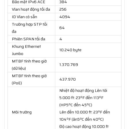
Bảo mật IPv6 ACE
384
Vlan hoạt động tối đa
256
ID Vlan có sẵn
4094
Trường hợp STP tối
64
đa
Phiên SPAN tối đa
4
Khung Ethernet
10.240 byte
Jumbo
MTBF tính theo giờ
1.370.769
(dữ liệu)
MTBF tính theo giờ
437.970
(PoE)
Nhiệt độ hoạt động Lên tới
5.000 ft: 23ºF đến 113ºF
(HP5ºC đến 45ºC)
Môi trường
Lên đến 10.000 ft: 23ºF đến
104ºF (ăn5ºC đến 40ºC)
Độ cao hoạt động 10.000 ft