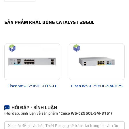
SẢN PHẨM KHÁC DÒNG CATALYST 2960L
Cisco WS-C2960L-8TS-LL
Cisco WS-C2960L-SM-8PS
HỎI ĐÁP - BÌNH LUẬN
(Hỏi đáp, bình luận về sản phẩm
"Cisco WS-C2960L-SM-8TS")