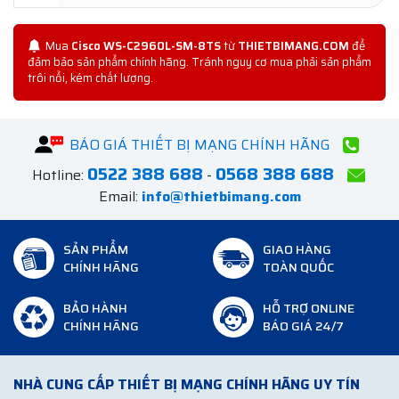
Mua
Cisco WS-C2960L-SM-8TS
từ
THIETBIMANG.COM
để
đảm bảo sản phẩm chính hãng. Tránh nguy cơ mua phải sản phẩm
trôi nổi, kém chất lượng.
BÁO GIÁ THIẾT BỊ MẠNG CHÍNH HÃNG
0522 388 688
0568 388 688
Hotline:
-
Email:
info@thietbimang.com
SẢN PHẨM
GIAO HÀNG
CHÍNH HÃNG
TOÀN QUỐC
BẢO HÀNH
HỖ TRỢ ONLINE
CHÍNH HÃNG
BÁO GIÁ 24/7
NHÀ CUNG CẤP THIẾT BỊ MẠNG CHÍNH HÃNG UY TÍN