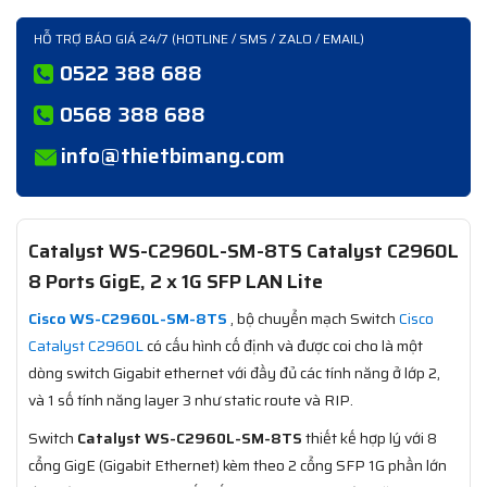
HỖ TRỢ BÁO GIÁ 24/7 (HOTLINE / SMS / ZALO / EMAIL)
0522 388 688
0568 388 688
info@thietbimang.com
Catalyst WS-C2960L-SM-8TS Catalyst C2960L
8 Ports GigE, 2 x 1G SFP LAN Lite
Cisco WS-C2960L-SM-8TS
, bộ chuyển mạch Switch
Cisco
Catalyst C2960L
có cấu hình cố định và được coi cho là một
dòng switch Gigabit ethernet với đầy đủ các tính năng ở lớp 2,
và 1 số tính năng layer 3 như static route và RIP.
Switch
Catalyst WS-C2960L-SM-8TS
thiết kế hợp lý với 8
cổng GigE (Gigabit Ethernet) kèm theo 2 cổng SFP 1G phần lớn