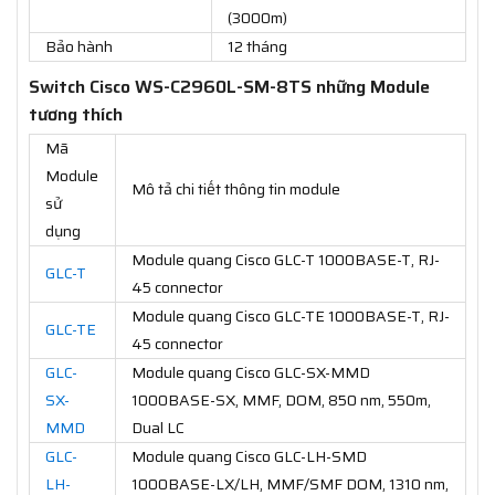
(3000m)
Bảo hành
12 tháng
Switch Cisco WS-C2960L-SM-8TS những Module
tương thích
Mã
Module
Mô tả chi tiết thông tin module
sử
dụng
Module quang Cisco GLC-T 1000BASE-T, RJ-
GLC-T
45 connector
Module quang Cisco GLC-TE 1000BASE-T, RJ-
GLC-TE
45 connector
GLC-
Module quang Cisco GLC-SX-MMD
SX-
1000BASE-SX, MMF, DOM, 850 nm, 550m,
MMD
Dual LC
GLC-
Module quang Cisco GLC-LH-SMD
LH-
1000BASE-LX/LH, MMF/SMF DOM, 1310 nm,