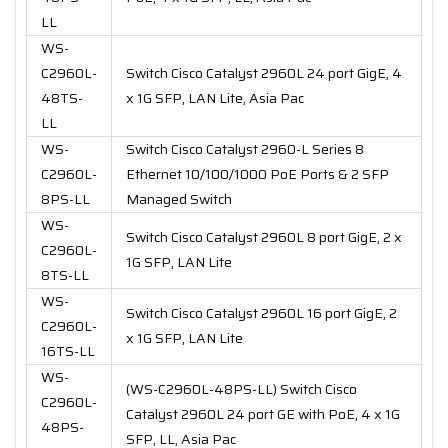
LL
WS-
C2960L-
Switch Cisco Catalyst 2960L 24 port GigE, 4
48TS-
x 1G SFP, LAN Lite, Asia Pac
LL
WS-
Switch Cisco Catalyst 2960-L Series 8
C2960L-
Ethernet 10/100/1000 PoE Ports & 2 SFP
8PS-LL
Managed Switch
WS-
Switch Cisco Catalyst 2960L 8 port GigE, 2 x
C2960L-
1G SFP, LAN Lite
8TS-LL
WS-
Switch Cisco Catalyst 2960L 16 port GigE, 2
C2960L-
x 1G SFP, LAN Lite
16TS-LL
WS-
(WS-C2960L-48PS-LL) Switch Cisco
C2960L-
Catalyst 2960L 24 port GE with PoE, 4 x 1G
48PS-
SFP, LL, Asia Pac