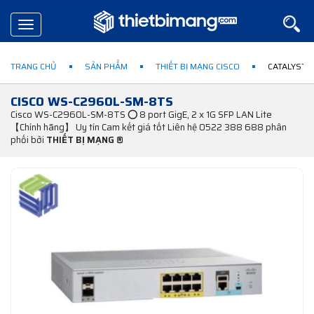
Toggle
navigation
TRANG CHỦ
SẢN PHẨM
THIẾT BỊ MẠNG CISCO
CATALYST 
CISCO WS-C2960L-SM-8TS
Cisco WS-C2960L-SM-8TS ⭕ 8 port GigE, 2 x 1G SFP LAN Lite
【Chính hãng】 Uy tín Cam kết giá tốt Liên hệ 0522 388 688 phân
phối bởi
THIẾT BỊ MẠNG ®