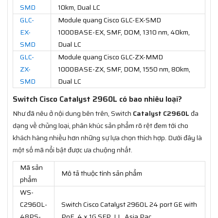
SMD
10km, Dual LC
GLC-
Module quang Cisco GLC-EX-SMD
EX-
1000BASE-EX, SMF, DOM, 1310 nm, 40km,
SMD
Dual LC
GLC-
Module quang Cisco GLC-ZX-MMD
ZX-
1000BASE-ZX, SMF, DOM, 1550 nm, 80km,
SMD
Dual LC
Switch Cisco Catalyst 2960L có bao nhiêu loại?
Như đã nêu ở nội dung bên trên, Switch
Catalyst C2960L
đa
dạng về chủng loại, phân khúc sản phẩm rõ rệt đem tới cho
khách hàng nhiều hơn những sự lựa chọn thích hợp. Dưới đây là
một số mã nổi bật được ưa chuộng nhất.
Mã sản
Mô tả thuộc tính sản phẩm
phẩm
WS-
C2960L-
Switch Cisco Catalyst 2960L 24 port GE with
48PS-
PoE, 4 x 1G SFP, LL, Asia Pac