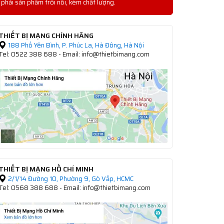
phải sản phẩm trôi nổi, kém chất lượng.
THIẾT BỊ MẠNG CHÍNH HÃNG
188 Phố Yên Bình, P. Phúc La, Hà Đông, Hà Nội
Tel: 0522 388 688 - Email: info@thietbimang.com
THIẾT BỊ MẠNG HỒ CHÍ MINH
2/1/14 Đường 10, Phường 9, Gò Vấp, HCMC
Tel: 0568 388 688 - Email: info@thietbimang.com