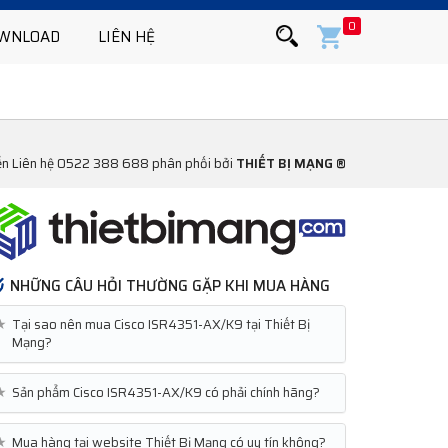
0
WNLOAD
LIÊN HỆ
yển Liên hệ 0522 388 688 phân phối bởi
THIẾT BỊ MẠNG ®
NHỮNG CÂU HỎI THƯỜNG GẶP KHI MUA HÀNG
★
Tại sao nên mua Cisco ISR4351-AX/K9 tại Thiết Bị
Mạng?
★
Sản phẩm Cisco ISR4351-AX/K9 có phải chính hãng?
★
Mua hàng tại website Thiết Bị Mạng có uy tín không?