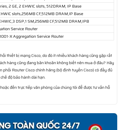
ries, 2 GE, 2 EHWIC slots, 512DRAM, IP Base
 EHWIC slots,256MB CF,512MB DRAM,IP Base
 EHWIC,3 DSP,1 SM,256MB CF,512MB DRAM,IPB
tion Service Router
1001-X Aggregation Service Router
hối thiết bị mạng Cisco, do đó ít nhiều khách hàng cũng gặp rất
khách hàng cũng đang băn khoăn không biết nên mua ở đâu? Hãy
ân phối Router Cisco chính hãng (bộ định tuyến Cisco) có đầy đủ
 chế độ bảo hành dài hạn.
e hoặc đến trực tiếp văn phòng của chúng tôi để được tư vấn hỗ