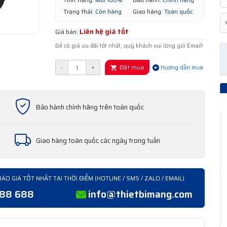
Trạng thái:
Còn hàng
Giao hàng:
Toàn quốc
Liên hệ giá tốt
Giá bán:
Để có giá ưu đãi tốt nhất, quý khách vui lòng gửi Email!
Đặt mua
-
+
Hướng dẫn mua
Bảo hành chính hãng trên toàn quốc
Giao hàng toàn quốc các ngày trong tuần
BÁO GIÁ TỐT NHẤT TẠI THỜI ĐIỂM (HOTLINE / SMS / ZALO / EMAIL)
388 688
info@thietbimang.com