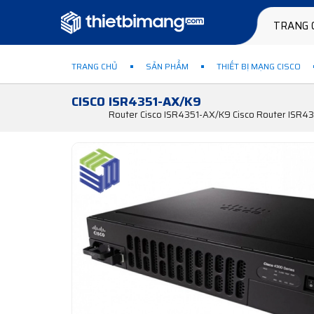
TRANG 
TRANG CHỦ
SẢN PHẨM
THIẾT BỊ MẠNG CISCO
CISCO ISR4351-AX/K9
Router Cisco ISR4351-AX/K9 Cisco Router ISR435