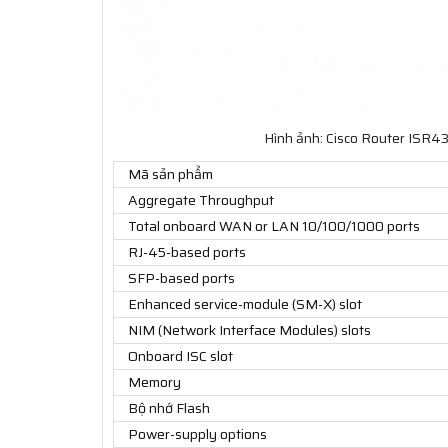
Hình ảnh: Cisco Router ISR43
Mã sản phẩm
Aggregate Throughput
Total onboard WAN or LAN 10/100/1000 ports
RJ-45-based ports
SFP-based ports
Enhanced service-module (SM-X) slot
NIM (Network Interface Modules) slots
Onboard ISC slot
Memory
Bộ nhớ Flash
Power-supply options