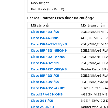
Rack height
Kích thước (H x W x D)
Các loại Router Cisco được ưa chuộng?
Mã sản phẩm
Mô tả sản phẩm
Cisco ISR4331/K9
2GE,2NIM,1SM,4
Cisco ISR4431/K9
4GE,3NIM,8G FL
Cisco ISR4431-SEC/K9
2GE,2NIM,1SM,4G
Cisco ISR4321-SEC/K9
2GE,2NIM,4G FLA
Cisco ISR4321-AX/K9
2GE,2NIM,4G FLA
Cisco ISR4321/K9
2GE,2NIM,4G FL
Cisco ISR4221-SEC/K9
Router Cisco ISR 
Cisco ISR4221/K9
2GE,2NIM,4G FL
Cisco ISR4351/K9
3GE,3NIM,2SM,4
Cisco ISR4351-AX/K9
Cisco Router ISR
CiscoISR4451-X/K9
4GE,3NIM,2SM,
Cisco 2911/K9
3 GE,4 EHWIC,2
Cisco 2901/K9
Router w/2 GE,4