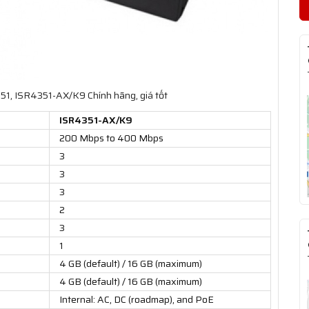
51, ISR4351-AX/K9 Chính hãng, giá tốt
ISR4351-AX/K9
200 Mbps to 400 Mbps
3
3
3
2
3
1
4 GB (default) / 16 GB (maximum)
4 GB (default) / 16 GB (maximum)
Internal: AC, DC (roadmap), and PoE