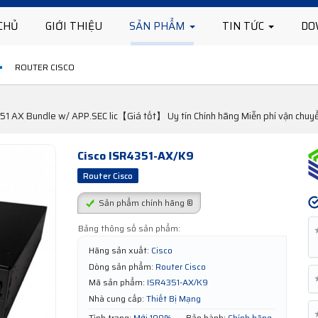
CHỦ
GIỚI THIỆU
SẢN PHẨM
TIN TỨC
DO
ROUTER CISCO
1 AX Bundle w/ APP.SEC lic【Giá tốt】 Uy tín Chính hãng Miễn phí vận chu
Cisco ISR4351-AX/K9
Router Cisco
Sản phẩm chính hãng ®
Bảng thông số sản phẩm:
Hãng sản xuất:
Cisco
Dòng sản phẩm:
Router Cisco
Mã sản phẩm:
ISR4351-AX/K9
Nhà cung cấp:
Thiết Bị Mạng
Tình trạng:
Mới 100%
Bảo hành:
Chính hãng