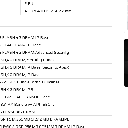
2 RU
43.9 x 438.15 x 507.2 mm
G FLASH,4G DRAM,IP Base
ASH,4G DRAM,IP Base
 FLASH,4G DRAM,Advanced Security
SH,4G DRAM, Security Bundle
SH,4G DRAM,IP Base, Security, AppX
ASH,4G DRAM,IP Base
4221 SEC Bundle with SEC license
ASH,4G DRAM,IPB
G FLASH,4G DRAM,IP Base
4351 AX Bundle w/ APP.SEC lic
8G FLASH,4G DRAM
 DSP,1 SM,256MB CF,512MB DRAM,IPB
 EHWIC,2 DSP,256MB CF,512MB DRAM,IP Base