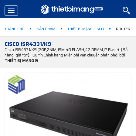
Toggle
navigation
TRANG CHỦ
SẢN PHẨM
THIẾT BỊ MẠNG CISCO
ROUTER CI
CISCO ISR4331/K9
Cisco ISR4331/K9 (2GE,2NIM,1SM,4G FLASH,4G DRAM,IP Base)【Sẵn
hàng, giá tốt】 Uy tín Chính hãng Miễn phí vận chuyển phân phối bởi
THIẾT BỊ MẠNG ®