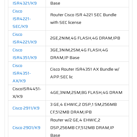
ISR4321/K9
Base
Cisco
Router Cisco ISR 4221 SEC Bundle
ISR4221-
with SEC license
SEC/K9
Cisco
2GE,2NIM,4G FLASH,4G DRAM,IPB
ISR4221/K9
Cisco
3GE,3NIM,2SM,4G FLASH,4G
ISR4351/K9
DRAM,IP Base
Cisco
Cisco Router ISR4351 AX Bundle w/
ISR4351-
APP.SEC lic
AX/K9
CiscoISR4451-
4GE,3NIM,2SM,8G FLASH,4G DRAM
X/K9
3 GE,4 EHWIC,2 DSP,1 SM,256MB
Cisco 2911/K9
CF,512MB DRAM,IPB
Router w/2 GE,4 EHWIC,2
Cisco 2901/K9
DSP,256MB CF,512MB DRAM,IP
Base