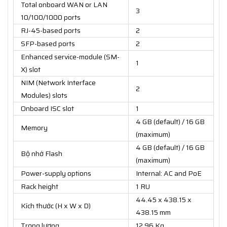
Total onboard WAN or LAN
3
10/100/1000 ports
RJ-45-based ports
2
SFP-based ports
2
Enhanced service-module (SM-
1
X) slot
NIM (Network Interface
2
Modules) slots
Onboard ISC slot
1
4 GB (default) / 16 GB
Memory
(maximum)
4 GB (default) / 16 GB
Bộ nhớ Flash
(maximum)
Power-supply options
Internal: AC and PoE
Rack height
1 RU
44.45 x 438.15 x
Kích thước (H x W x D)
438.15 mm
Trọng lượng
12.96 Kg