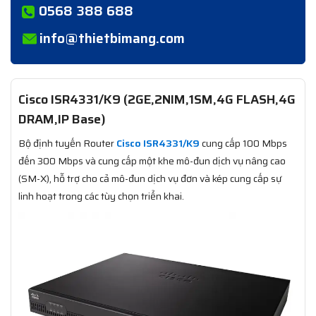
0568 388 688
info@thietbimang.com
Cisco ISR4331/K9 (2GE,2NIM,1SM,4G FLASH,4G
DRAM,IP Base)
Bộ định tuyến Router
Cisco ISR4331/K9
cung cấp 100 Mbps
đến 300 Mbps và cung cấp một khe mô-đun dịch vụ nâng cao
(SM-X), hỗ trợ cho cả mô-đun dịch vụ đơn và kép cung cấp sự
linh hoạt trong các tùy chọn triển khai.