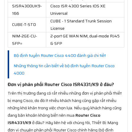
SISR4300UK9-
Cisco ISR 4300 Series IOS XE
166
Universal
CUBE - 1 Standard Trunk Session
CUBE-T-STD
License
NIM-2GE-CU-
2-port GE WAN NIM, dual-mode RJ45
SFP=
& SFP
Bộ định tuyến Router Cisco 4400 đánh giá chi tiết
Những thông tin cần biết về bộ định tuyến Router Cisco
4000
Đơn vị phân phối Router Cisco ISR4331/K9 ở đâu?
Trên thị trường đang có rất nhiều những đơn vị phân phối thiết
bị mạng Cisco, do đó ít nhiều khách hàng cũng gặp rất nhiều
những khó khăn trong việc chọn lựa. Nếu quý khách hàng cũng
đang băn khoăn không biết nên mua
Router Cisco
ISR4331/K9
ở đâu? Hãy liên hệ với chúng tôi, Thiết Bị Mạng
đơn vị chuyên phân phối Router Cisco chính hãng (bộ định