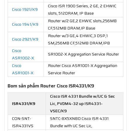
Cisco ISR 1900 Series, 2 GE, 2 EHWIC
Cisco 1921/K9
slots, 512DRAM, IP Base
Router w/2 GE,2 EHWIC slots,256MB
Cisco 1941/K9
CF,512MB DRAM,IP Base
Router w/3 GE,4 EHWIC,3 DSP,1
Cisco 2921/K9
SM,256MB CF,512MB DRAM,IPB
Cisco
SR1002-X Aggregation Service Router
ASR1002-X
Cisco
Router Cisco ASR1001-X Aggregation
ASR1001-X
Service Router
Bom sản phẩm Router Cisco ISR4331/K9
Cisco ISR 4331 Bundle w/UC & Sec
ISR4331/K9
Lic, PVDM4-32 up ISR4331-
VSEC/K9
CON-SNT-
SNTC-8X5XNBD Cisco ISR 4331
ISR4331VS
Bundle with UC Sec Lic,