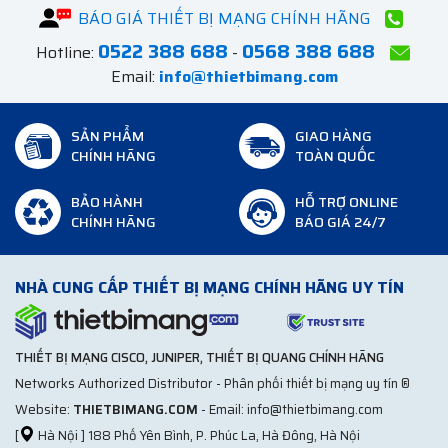
BÁO GIÁ THIẾT BỊ MẠNG CHÍNH HÃNG
0522 388 688
0568 388 688
Hotline:
-
Email:
info@thietbimang.com
SẢN PHẨM
GIAO HÀNG
CHÍNH HÃNG
TOÀN QUỐC
BẢO HÀNH
HỖ TRỢ ONLINE
CHÍNH HÃNG
BÁO GIÁ 24/7
NHÀ CUNG CẤP THIẾT BỊ MẠNG CHÍNH HÃNG UY TÍN
THIẾT BỊ MẠNG CISCO, JUNIPER, THIẾT BỊ QUANG CHÍNH HÃNG
Networks Authorized Distributor - Phân phối thiết bị mạng uy tín ®
Website:
THIETBIMANG.COM
- Email: info@thietbimang.com
[
Hà Nội ] 188 Phố Yên Bình, P. Phúc La, Hà Đông, Hà Nội