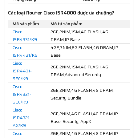
Các loại Router Cisco ISR4000 được ưa chuộng?
Mã sản phẩm
Mô tả sản phẩm
Cisco
2GE,2NIM,1SM,4G FLASH,4G
ISR4331/K9
DRAM,IP Base
Cisco
4GE,3NIM,8G FLASH,4G DRAM,IP
ISR4431/K9
Base
Cisco
2GE,2NIM,1SM,4G FLASH,4G
ISR4431-
DRAM,Advanced Security
SEC/K9
Cisco
2GE,2NIM,4G FLASH,4G DRAM,
ISR4321-
Security Bundle
SEC/K9
Cisco
2GE,2NIM,4G FLASH,4G DRAM,IP
ISR4321-
Base, Security, AppX
AX/K9
Cisco
2GE,2NIM,4G FLASH,4G DRAM,IP