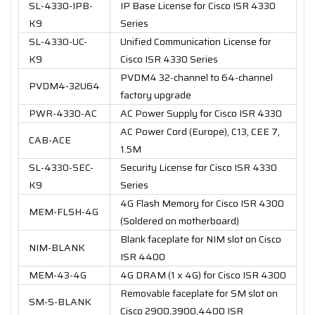
SL-4330-IPB-
IP Base License for Cisco ISR 4330
K9
Series
SL-4330-UC-
Unified Communication License for
K9
Cisco ISR 4330 Series
PVDM4 32-channel to 64-channel
PVDM4-32U64
factory upgrade
PWR-4330-AC
AC Power Supply for Cisco ISR 4330
AC Power Cord (Europe), C13, CEE 7,
CAB-ACE
1.5M
SL-4330-SEC-
Security License for Cisco ISR 4330
K9
Series
4G Flash Memory for Cisco ISR 4300
MEM-FLSH-4G
(Soldered on motherboard)
Blank faceplate for NIM slot on Cisco
NIM-BLANK
ISR 4400
MEM-43-4G
4G DRAM (1 x 4G) for Cisco ISR 4300
Removable faceplate for SM slot on
SM-S-BLANK
Cisco 2900,3900,4400 ISR