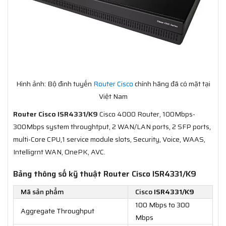
Hình ảnh: Bộ đinh tuyến
Router Cisco
chính hãng đã có mặt tại
Việt Nam
Router Cisco ISR4331/K9
Cisco 4000 Router, 100Mbps-
300Mbps system throughtput, 2 WAN/LAN ports, 2 SFP ports,
multi-Core CPU,1 service module slots, Security, Voice, WAAS,
Intelligrnt WAN, OnePK, AVC.
Bảng thông số kỹ thuật Router Cisco ISR4331/K9
Mã sản phẩm
Cisco
ISR4331/K9
100 Mbps to 300
Aggregate Throughput
Mbps