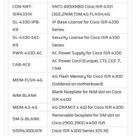
CON-SNT-
SNTC-8X5XNBD Cisco ISR 4331
ISR4331K
(3GE,2NIM,1SM,4G FLASH,4G
SL-4330-IPB-
IP Base License for Cisco ISR 4330
K9
Series
SL-4330-SEC-
Security License for Cisco ISR 4330
K9
Series
PWR-4330-AC
AC Power Supply for Cisco ISR 4330
AC Power Cord (Europe), C13, CEE 7,
CAB-ACE
1.5M
4G Flash Memory for Cisco ISR 4300
MEM-FLSH-4G
(Soldered on motherboard)
Blank faceplate for NIM slot on Cisco
NIM-BLANK
ISR 4400
MEM-43-4G
4G DRAM (1 x 4G) for Cisco ISR 4300
Removable faceplate for SM slot on
SM-S-BLANK
Cisco 2900,3900,4400 ISR
SISR4300UK9-
Cisco ISR 4300 Series IOS XE