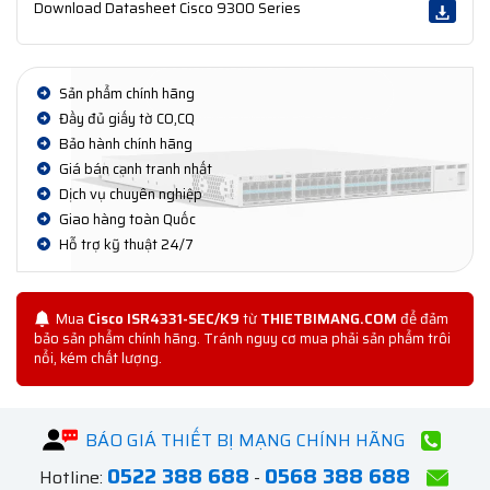
Download Datasheet Cisco 9300 Series
Sản phẩm chính hãng
Đầy đủ giấy tờ CO,CQ
Bảo hành chính hãng
Giá bán cạnh tranh nhất
Dịch vụ chuyên nghiệp
Giao hàng toàn Quốc
Hỗ trợ kỹ thuật 24/7
Mua
Cisco ISR4331-SEC/K9
từ
THIETBIMANG.COM
để đảm
bảo sản phẩm chính hãng. Tránh nguy cơ mua phải sản phẩm trôi
nổi, kém chất lượng.
BÁO GIÁ THIẾT BỊ MẠNG CHÍNH HÃNG
0522 388 688
0568 388 688
Hotline:
-