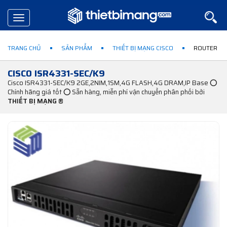
Toggle
navigation
TRANG CHỦ
SẢN PHẨM
THIẾT BỊ MẠNG CISCO
ROUTER CI
CISCO ISR4331-SEC/K9
Cisco ISR4331-SEC/K9 2GE,2NIM,1SM,4G FLASH,4G DRAM,IP Base ⭕
Chính hãng giá tốt ⭕ Sẵn hàng, miễn phí vận chuyển phân phối bởi
THIẾT BỊ MẠNG ®