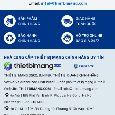
Email:
info@thietbimang.com
SẢN PHẨM
GIAO HÀNG
CHÍNH HÃNG
TOÀN QUỐC
BẢO HÀNH
HỖ TRỢ ONLINE
CHÍNH HÃNG
BÁO GIÁ 24/7
NHÀ CUNG CẤP THIẾT BỊ MẠNG CHÍNH HÃNG UY TÍN
THIẾT BỊ MẠNG CISCO, JUNIPER, THIẾT BỊ QUANG CHÍNH HÃNG
Networks Authorized Distributor - Phân phối thiết bị mạng uy tín ®
Website:
THIETBIMANG.COM
- Email: info@thietbimang.com
[
Hà Nội ] 188 Phố Yên Bình, P. Phúc La, Hà Đông, Hà Nội
Điện thoại:
0522 388 688
[
Hồ Chí Minh ] 2/1/14 Đường 10, Phường 9, Gò Vấp, HCMC