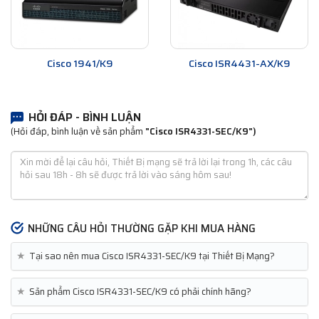
Cisco 1941/K9
Cisco ISR4431-AX/K9
HỎI ĐÁP - BÌNH LUẬN
(Hỏi đáp, bình luận về sản phẩm
"Cisco ISR4331-SEC/K9")
NHỮNG CÂU HỎI THƯỜNG GẶP KHI MUA HÀNG
★
Tại sao nên mua Cisco ISR4331-SEC/K9 tại Thiết Bị Mạng?
★
Sản phẩm Cisco ISR4331-SEC/K9 có phải chính hãng?