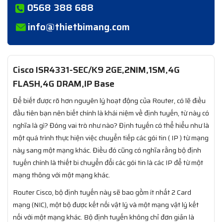
0568 388 688
info@thietbimang.com
Cisco ISR4331-SEC/K9 2GE,2NIM,1SM,4G
FLASH,4G DRAM,IP Base
Để biết được rõ hơn nguyên lý hoạt động của Router, có lẽ điều
đầu tiên bạn nên biết chính là khái niệm về định tuyến, từ này có
nghĩa là gì? Đóng vai trò như nào? Định tuyến có thể hiểu như là
một quá trình thực hiện việc chuyển tiếp các gói tin ( IP ) từ mạng
này sang một mạng khác. Điều đó cũng có nghĩa rằng bộ định
tuyến chính là thiết bi chuyển đổi các gói tin là các IP để từ một
mạng thông với một mạng khác.
Router Cisco, bộ định tuyến này sẽ bao gồm ít nhất 2 Card
mạng (NIC), một bộ được kết nối vật lý và một mạng vật lý kết
nối với một mạng khác. Bộ định tuyến không chỉ đơn giản là