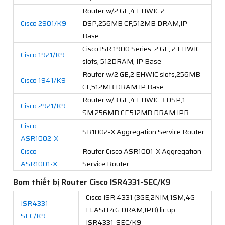
Router w/2 GE,4 EHWIC,2
Cisco 2901/K9
DSP,256MB CF,512MB DRAM,IP
Base
Cisco ISR 1900 Series, 2 GE, 2 EHWIC
Cisco 1921/K9
slots, 512DRAM, IP Base
Router w/2 GE,2 EHWIC slots,256MB
Cisco 1941/K9
CF,512MB DRAM,IP Base
Router w/3 GE,4 EHWIC,3 DSP,1
Cisco 2921/K9
SM,256MB CF,512MB DRAM,IPB
Cisco
SR1002-X Aggregation Service Router
ASR1002-X
Cisco
Router Cisco ASR1001-X Aggregation
ASR1001-X
Service Router
Bom thiết bị Router Cisco ISR4331-SEC/K9
Cisco ISR 4331 (3GE,2NIM,1SM,4G
ISR4331-
FLASH,4G DRAM,IPB) lic up
SEC/K9
ISR4331-SEC/K9