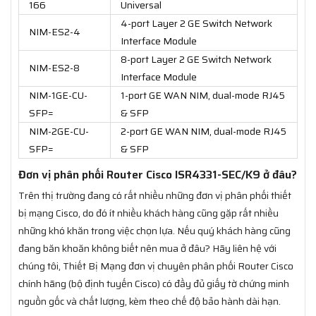
166
Universal
4-port Layer 2 GE Switch Network
NIM-ES2-4
Interface Module
8-port Layer 2 GE Switch Network
NIM-ES2-8
Interface Module
NIM-1GE-CU-
1-port GE WAN NIM, dual-mode RJ45
SFP=
& SFP
NIM-2GE-CU-
2-port GE WAN NIM, dual-mode RJ45
SFP=
& SFP
Đơn vị phân phối Router Cisco ISR4331-SEC/K9 ở đâu?
Trên thị trường đang có rất nhiều những đơn vị phân phối thiết
bị mạng Cisco, do đó ít nhiều khách hàng cũng gặp rất nhiều
những khó khăn trong việc chọn lựa. Nếu quý khách hàng cũng
đang băn khoăn không biết nên mua ở đâu? Hãy liên hệ với
chúng tôi, Thiết Bị Mạng đơn vị chuyên phân phối Router Cisco
chính hãng (bộ định tuyến Cisco) có đầy đủ giấy tờ chứng minh
nguồn gốc và chất lượng, kèm theo chế độ bảo hành dài hạn.