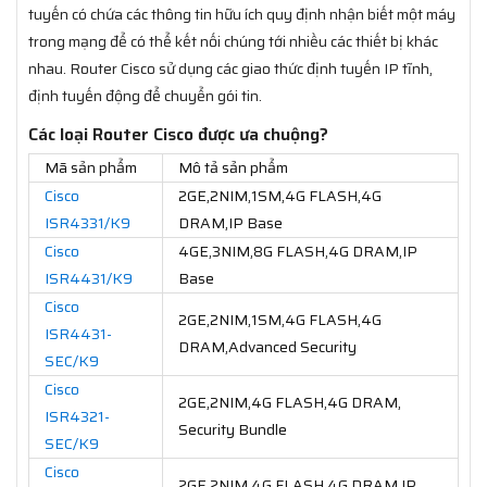
tuyến có chứa các thông tin hữu ích quy định nhận biết một máy
trong mạng để có thể kết nối chúng tới nhiều các thiết bị khác
nhau. Router Cisco sử dụng các giao thức định tuyến IP tĩnh,
định tuyến động để chuyển gói tin.
Các loại Router Cisco được ưa chuộng?
Mã sản phẩm
Mô tả sản phẩm
Cisco
2GE,2NIM,1SM,4G FLASH,4G
ISR4331/K9
DRAM,IP Base
Cisco
4GE,3NIM,8G FLASH,4G DRAM,IP
ISR4431/K9
Base
Cisco
2GE,2NIM,1SM,4G FLASH,4G
ISR4431-
DRAM,Advanced Security
SEC/K9
Cisco
2GE,2NIM,4G FLASH,4G DRAM,
ISR4321-
Security Bundle
SEC/K9
Cisco
2GE,2NIM,4G FLASH,4G DRAM,IP