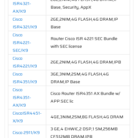
ISR4321-
Base, Security, AppX
AX/K9
Cisco
2GE,2NIM,4G FLASH,4G DRAM,IP
ISR4321/K9
Base
Cisco
Router Cisco ISR 4221 SEC Bundle
ISR4221-
with SEC license
SEC/K9
Cisco
2GE,2NIM,4G FLASH,4G DRAM,IPB
ISR4221/K9
Cisco
3GE,3NIM,2SM,4G FLASH,4G
ISR4351/K9
DRAM,IP Base
Cisco
Cisco Router ISR4351 AX Bundle w/
ISR4351-
APP.SEC lic
AX/K9
CiscoISR4451-
4GE,3NIM,2SM,8G FLASH,4G DRAM
X/K9
3 GE,4 EHWIC,2 DSP,1 SM,256MB
Cisco 2911/K9
CF,512MB DRAM,IPB