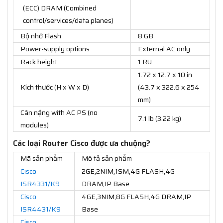
(ECC) DRAM (Combined
control/services/data planes)
Bộ nhớ Flash
8 GB
Power-supply options
External AC only
Rack height
1 RU
1.72 x 12.7 x 10 in
Kích thước (H x W x D)
(43.7 x 322.6 x 254
mm)
Cân nặng with AC PS (no
7.1 lb (3.22 kg)
modules)
Các loại Router Cisco được ưa chuộng?
Mã sản phẩm
Mô tả sản phẩm
Cisco
2GE,2NIM,1SM,4G FLASH,4G
ISR4331/K9
DRAM,IP Base
Cisco
4GE,3NIM,8G FLASH,4G DRAM,IP
ISR4431/K9
Base
Cisco