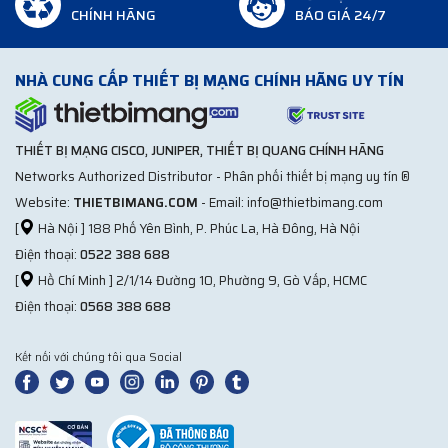
CHÍNH HÃNG
BÁO GIÁ 24/7
NHÀ CUNG CẤP THIẾT BỊ MẠNG CHÍNH HÃNG UY TÍN
THIẾT BỊ MẠNG CISCO, JUNIPER, THIẾT BỊ QUANG CHÍNH HÃNG
Networks Authorized Distributor - Phân phối thiết bị mạng uy tín ®
Website:
THIETBIMANG.COM
- Email: info@thietbimang.com
[
Hà Nội ] 188 Phố Yên Bình, P. Phúc La, Hà Đông, Hà Nội
Điện thoại:
0522 388 688
[
Hồ Chí Minh ] 2/1/14 Đường 10, Phường 9, Gò Vấp, HCMC
Điện thoại:
0568 388 688
Kết nối với chúng tôi qua Social