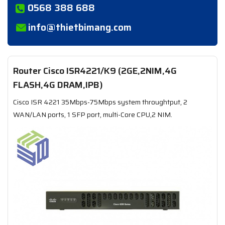
0568 388 688
info@thietbimang.com
Router Cisco ISR4221/K9 (2GE,2NIM,4G
FLASH,4G DRAM,IPB)
Cisco ISR 4221 35Mbps-75Mbps system throughtput, 2
WAN/LAN ports, 1 SFP port, multi-Core CPU,2 NIM.