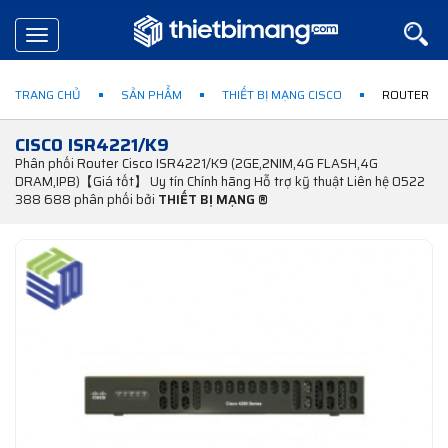
Toggle
navigation
TRANG CHỦ
SẢN PHẨM
THIẾT BỊ MẠNG CISCO
ROUTER CI
CISCO ISR4221/K9
Phân phối Router Cisco ISR4221/K9 (2GE,2NIM,4G FLASH,4G
DRAM,IPB)【Giá tốt】 Uy tín Chính hãng Hỗ trợ kỹ thuật Liên hệ 0522
388 688 phân phối bởi
THIẾT BỊ MẠNG ®