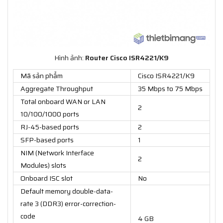
Hình ảnh:
Router Cisco ISR4221/K9
Mã sản phẩm
Cisco ISR4221/K9
Aggregate Throughput
35 Mbps to 75 Mbps
Total onboard WAN or LAN
2
10/100/1000 ports
RJ-45-based ports
2
SFP-based ports
1
NIM (Network Interface
2
Modules) slots
Onboard ISC slot
No
Default memory double-data-
rate 3 (DDR3) error-correction-
code
4 GB