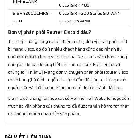
NIM-BLANK
Cisco ISR 4400
SISR4200UCMK9-
Cisco ISR 4200 Series SD-WAN
1610
IOS XE Universal
Đơn vị phân phối Router Cisco ở đâu?
Trên thị trường đang có rất nhiều những đơn vị phân phối thiết
bị mạng Cisco, do đó ít nhiều khách hàng cũng gặp rất nhiều
những khó khăn trong việc chọn lựa. Nếu quý khách hàng cũng
đang băn khoăn không biết nên mua ở đâu? Hãy liên hệ với
chúng tôi, Thiết Bị Mạng đơn vị chuyên phân phối Router Cisco
chính hãng (bộ định tuyến Cisco) có đầy đủ giấy tờ chứng minh
nguồn gốc và chất lượng, kèm theo chế độ bảo hành dài hạn.
Liên hệ với chúng tôi theo các số Hotline trên Website hoặc đến
trực tiếp văn phòng của chúng tôi để được tư vấn hỗ trợ tốt nhất
các thông tin liên quan đến sản phẩm.
BÀI VIẾT LIÊN QUAN