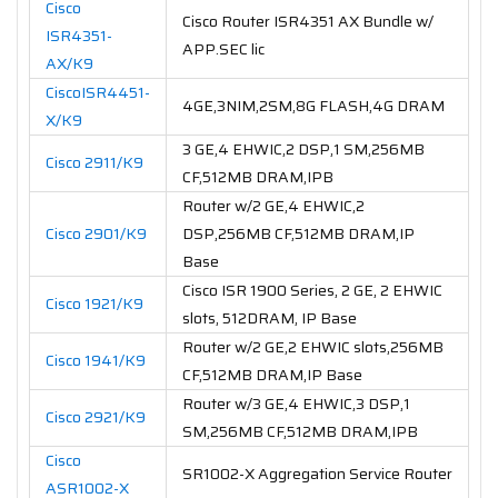
Cisco
Cisco Router ISR4351 AX Bundle w/
ISR4351-
APP.SEC lic
AX/K9
CiscoISR4451-
4GE,3NIM,2SM,8G FLASH,4G DRAM
X/K9
3 GE,4 EHWIC,2 DSP,1 SM,256MB
Cisco 2911/K9
CF,512MB DRAM,IPB
Router w/2 GE,4 EHWIC,2
Cisco 2901/K9
DSP,256MB CF,512MB DRAM,IP
Base
Cisco ISR 1900 Series, 2 GE, 2 EHWIC
Cisco 1921/K9
slots, 512DRAM, IP Base
Router w/2 GE,2 EHWIC slots,256MB
Cisco 1941/K9
CF,512MB DRAM,IP Base
Router w/3 GE,4 EHWIC,3 DSP,1
Cisco 2921/K9
SM,256MB CF,512MB DRAM,IPB
Cisco
SR1002-X Aggregation Service Router
ASR1002-X