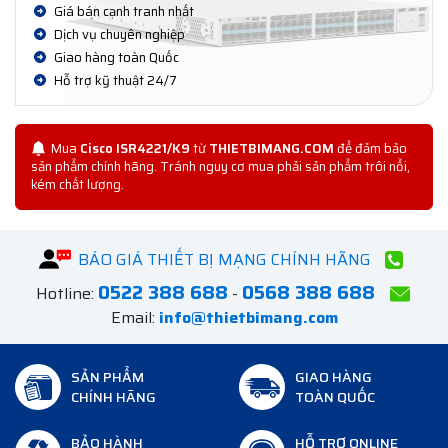
Giá bán cạnh tranh nhất
Dịch vụ chuyên nghiệp
Giao hàng toàn Quốc
Hỗ trợ kỹ thuật 24/7
Mua
Cisco ISR4221/K9
từ
THIETBIMANG.COM
để đảm bảo
sản phẩm chính hãng. Tránh nguy cơ mua phải sản phẩm trôi nổi,
kém chất lượng.
BÁO GIÁ THIẾT BỊ MẠNG CHÍNH HÃNG
0522 388 688
0568 388 688
Hotline:
-
Email:
info@thietbimang.com
SẢN PHẨM
GIAO HÀNG
CHÍNH HÃNG
TOÀN QUỐC
BẢO HÀNH
HỖ TRỢ ONLINE