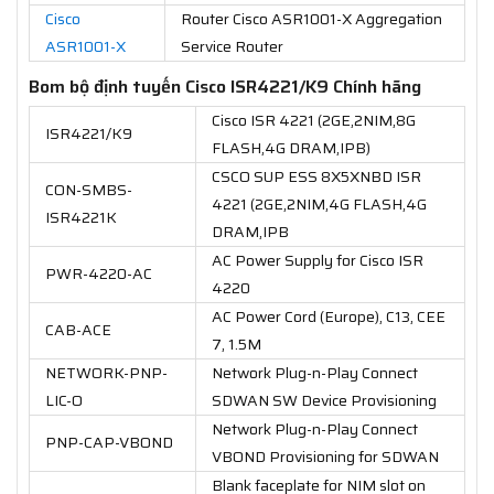
Cisco
Router Cisco ASR1001-X Aggregation
ASR1001-X
Service Router
Bom bộ định tuyến Cisco ISR4221/K9 Chính hãng
Cisco ISR 4221 (2GE,2NIM,8G
ISR4221/K9
FLASH,4G DRAM,IPB)
CSCO SUP ESS 8X5XNBD ISR
CON-SMBS-
4221 (2GE,2NIM,4G FLASH,4G
ISR4221K
DRAM,IPB
AC Power Supply for Cisco ISR
PWR-4220-AC
4220
AC Power Cord (Europe), C13, CEE
CAB-ACE
7, 1.5M
NETWORK-PNP-
Network Plug-n-Play Connect
LIC-O
SDWAN SW Device Provisioning
Network Plug-n-Play Connect
PNP-CAP-VBOND
VBOND Provisioning for SDWAN
Blank faceplate for NIM slot on