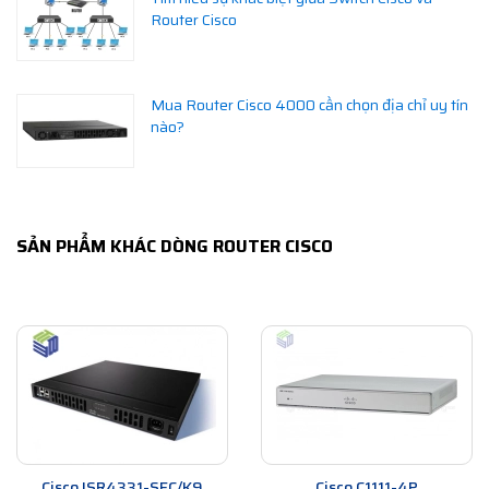
Router Cisco
Mua Router Cisco 4000 cần chọn địa chỉ uy tín
nào?
SẢN PHẨM KHÁC DÒNG ROUTER CISCO
Cisco ISR4331-SEC/K9
Cisco C1111-4P