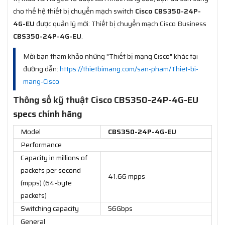
cho thế hệ thiết bị chuyển mạch switch
Cisco CBS350-24P-
4G-EU
được quản lý mới: Thiết bị chuyển mạch Cisco Business
CBS350-24P-4G-EU
.
Mời bạn tham khảo những "Thiết bị mạng Cisco" khác tại
đường dẫn:
https://thietbimang.com/san-pham/Thiet-bi-
mang-Cisco
Thông số kỹ thuật Cisco CBS350-24P-4G-EU
specs chính hãng
Model
CBS350-24P-4G-EU
Performance
Capacity in millions of
packets per second
41.66 mpps
(mpps) (64-byte
packets)
Switching capacity
56Gbps
General