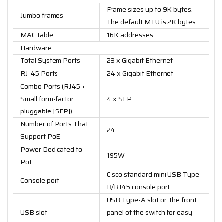
Frame sizes up to 9K bytes.
Jumbo frames
The default MTU is 2K bytes
MAC table
16K addresses
Hardware
Total System Ports
28 x Gigabit Ethernet
RJ-45 Ports
24 x Gigabit Ethernet
Combo Ports (RJ45 +
Small form-factor
4 x SFP
pluggable [SFP])
Number of Ports That
24
Support PoE
Power Dedicated to
195W
PoE
Cisco standard mini USB Type-
Console port
B/RJ45 console port
USB Type-A slot on the front
USB slot
panel of the switch for easy