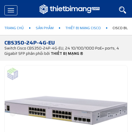
Toggle
navigation
TRANG CHỦ
SẢN PHẨM
THIẾT BỊ MẠNG CISCO
CISCO BUSI
CBS350-24P-4G-EU
Switch Cisco CBS350-24P-4G-EU, 24 10/100/1000 PoE+ ports, 4
Gigabit SFP phân phối bởi
THIẾT BỊ MẠNG ®