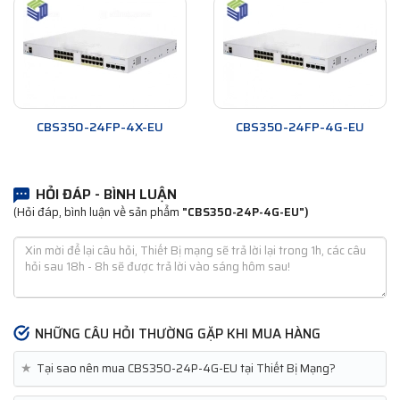
CBS350-24FP-4X-EU
CBS350-24FP-4G-EU
HỎI ĐÁP - BÌNH LUẬN
(Hỏi đáp, bình luận về sản phẩm
"CBS350-24P-4G-EU")
NHỮNG CÂU HỎI THƯỜNG GẶP KHI MUA HÀNG
★
Tại sao nên mua CBS350-24P-4G-EU tại Thiết Bị Mạng?