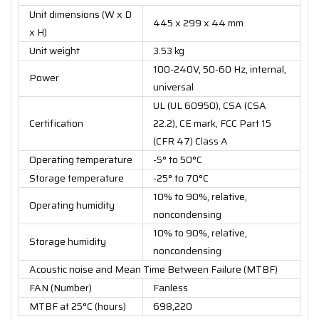
Unit dimensions (W x D
445 x 299 x 44 mm
x H)
Unit weight
3.53 kg
100-240V, 50-60 Hz, internal,
Power
universal
UL (UL 60950), CSA (CSA
Certification
22.2), CE mark, FCC Part 15
(CFR 47) Class A
Operating temperature
-5° to 50°C
Storage temperature
-25° to 70°C
10% to 90%, relative,
Operating humidity
noncondensing
10% to 90%, relative,
Storage humidity
noncondensing
Acoustic noise and Mean Time Between Failure (MTBF)
FAN (Number)
Fanless
MTBF at 25°C (hours)
698,220