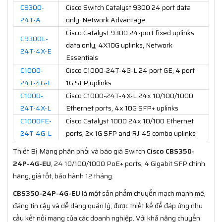
C9300-
Cisco Switch Catalyst 9300 24 port data
24T-A
only, Network Advantage
Cisco Catalyst 9300 24-port fixed uplinks
C9300L-
data only, 4X10G uplinks, Network
24T-4X-E
Essentials
C1000-
Cisco C1000-24T-4G-L 24 port GE, 4 port
24T-4G-L
1G SFP uplinks
C1000-
Cisco C1000-24T-4X-L 24x 10/100/1000
24T-4X-L
Ethernet ports, 4x 10G SFP+ uplinks
C1000FE-
Cisco Catalyst 1000 24x 10/100 Ethernet
24T-4G-L
ports, 2x 1G SFP and RJ-45 combo uplinks
Thiết Bị Mạng phân phối và báo giá Switch
Cisco CBS350-
24P-4G-EU
, 24 10/100/1000 PoE+ ports, 4 Gigabit SFP chính
hãng, giá tốt, bảo hành 12 tháng.
CBS350-24P-4G-EU
là một sản phẩm chuyển mạch mạnh mẽ,
đáng tin cậy và dễ dàng quản lý, được thiết kế để đáp ứng nhu
cầu kết nối mạng của các doanh nghiệp. Với khả năng chuyển