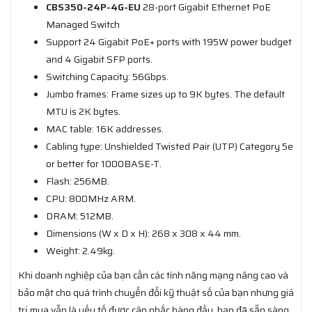
CBS350-24P-4G-EU
28-port Gigabit Ethernet PoE
Managed Switch
Support 24 Gigabit PoE+ ports with 195W power budget
and 4 Gigabit SFP ports.
Switching Capacity: 56Gbps.
Jumbo frames: Frame sizes up to 9K bytes. The default
MTU is 2K bytes.
MAC table: 16K addresses.
Cabling type: Unshielded Twisted Pair (UTP) Category 5e
or better for 1000BASE-T.
Flash: 256MB.
CPU: 800MHz ARM.
DRAM: 512MB.
Dimensions (W x D x H): 268 x 308 x 44 mm.
Weight: 2.49kg.
Khi doanh nghiệp của bạn cần các tính năng mạng nâng cao và
bảo mật cho quá trình chuyển đổi kỹ thuật số của bạn nhưng giá
trị mua vẫn là yếu tố được cân nhắc hàng đầu, bạn đã sẵn sàng