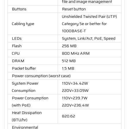
file and image management
Buttons
Reset button
Unshielded Twisted Pair (UTP)
Cabling type
Category 5e or better for
1000BASE-T
LEDs
System, Link/Act, PoE, Speed
Flash
256 MB
CPU
800 MHz ARM
DRAM
512 MB
Packet buffer
1.5 MB
Power consumption (worst case)
System Power
110V=34.42W
Consumption
220V=33.09W
Power Consumption
110V=239.7W
(with PoE)
220V=236.4W
Heat Dissipation
820.62
(BTU/hr)
Environmental