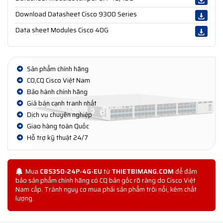
Download Datasheet Cisco 9300 Series
Data sheet Modules Cisco 40G
Sản phẩm chính hãng
CO,CQ Cisco Việt Nam
Bảo hành chính hãng
Giá bán cạnh tranh nhất
Dịch vụ chuyên nghiệp
Giao hàng toàn Quốc
Hỗ trợ kỹ thuật 24/7
Mua
CBS350-24P-4G-EU
từ
THIETBIMANG.COM
để đảm
bảo sản phẩm chính hãng có CQ bản gốc rõ ràng do Cisco Việt
Nam cấp. Tránh nguy cơ mua phải sản phẩm trôi nổi, kém chất
lượng.