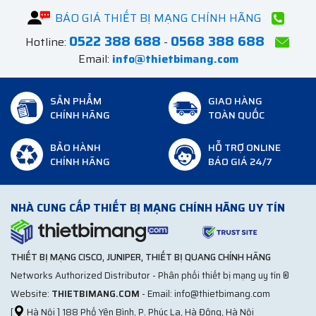
BÁO GIÁ THIẾT BỊ MẠNG CHÍNH HÃNG
0522 388 688
0568 388 688
Hotline:
-
Email:
info@thietbimang.com
SẢN PHẨM
GIAO HÀNG
CHÍNH HÃNG
TOÀN QUỐC
BẢO HÀNH
HỖ TRỢ ONLINE
CHÍNH HÃNG
BÁO GIÁ 24/7
NHÀ CUNG CẤP THIẾT BỊ MẠNG CHÍNH HÃNG UY TÍN
THIẾT BỊ MẠNG CISCO, JUNIPER, THIẾT BỊ QUANG CHÍNH HÃNG
Networks Authorized Distributor - Phân phối thiết bị mạng uy tín ®
Website:
THIETBIMANG.COM
- Email: info@thietbimang.com
[
Hà Nội ] 188 Phố Yên Bình, P. Phúc La, Hà Đông, Hà Nội