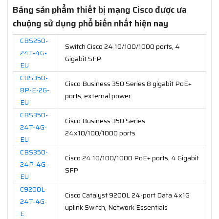
Bảng sản phẩm thiết bị mạng Cisco được ưa
chuộng sử dụng phổ biến nhất hiện nay
CBS250-
Switch Cisco 24 10/100/1000 ports, 4
24T-4G-
Gigabit SFP
EU
CBS350-
Cisco Business 350 Series 8 gigabit PoE+
8P-E-2G-
ports, external power
EU
CBS350-
Cisco Business 350 Series
24T-4G-
24x10/100/1000 ports
EU
CBS350-
Cisco 24 10/100/1000 PoE+ ports, 4 Gigabit
24P-4G-
SFP
EU
C9200L-
Cisco Catalyst 9200L 24-port Data 4x1G
24T-4G-
uplink Switch, Network Essentials
E