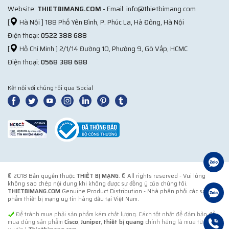
Website:
THIETBIMANG.COM
- Email: info@thietbimang.com
[
Hà Nội ] 188 Phố Yên Bình, P. Phúc La, Hà Đông, Hà Nội
Điện thoại:
0522 388 688
[
Hồ Chí Minh ] 2/1/14 Đường 10, Phường 9, Gò Vấp, HCMC
Điện thoại:
0568 388 688
Kết nối với chúng tôi qua Social
© 2018 Bản quyền thuộc
THIẾT BỊ MẠNG
. ® All rights reserved - Vui lòng
không sao chép nội dung khi không được sự đồng ý của chúng tôi.
THIETBIMANG.COM
Genuine Product Distribution - Nhà phân phối các sản
phẩm thiết bị mạng uy tín hàng đầu tại Việt Nam.
Để tránh mua phải sản phẩm kém chất lượng. Cách tốt nhất để đảm bảo để
mua đúng sản phẩm
Cisco
,
Juniper
,
thiết bị quang
chính hãng là mua từ đơn vị