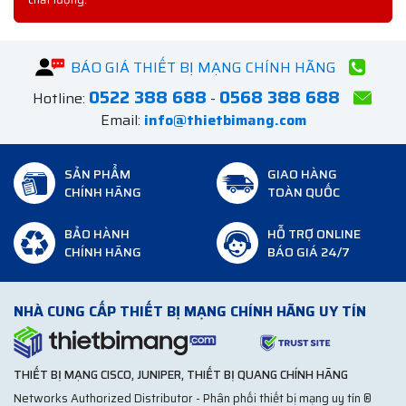
BÁO GIÁ THIẾT BỊ MẠNG CHÍNH HÃNG
0522 388 688
0568 388 688
Hotline:
-
Email:
info@thietbimang.com
SẢN PHẨM
GIAO HÀNG
CHÍNH HÃNG
TOÀN QUỐC
BẢO HÀNH
HỖ TRỢ ONLINE
CHÍNH HÃNG
BÁO GIÁ 24/7
NHÀ CUNG CẤP THIẾT BỊ MẠNG CHÍNH HÃNG UY TÍN
THIẾT BỊ MẠNG CISCO, JUNIPER, THIẾT BỊ QUANG CHÍNH HÃNG
Networks Authorized Distributor - Phân phối thiết bị mạng uy tín ®