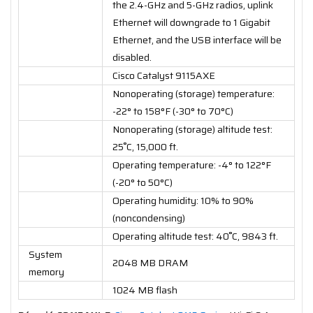
the 2.4-GHz and 5-GHz radios, uplink
Ethernet will downgrade to 1 Gigabit
Ethernet, and the USB interface will be
disabled.
Cisco Catalyst 9115AXE
Nonoperating (storage) temperature:
-22° to 158°F (-30° to 70°C)
Nonoperating (storage) altitude test:
25˚C, 15,000 ft.
Operating temperature: -4° to 122°F
(-20° to 50°C)
Operating humidity: 10% to 90%
(noncondensing)
Operating altitude test: 40˚C, 9843 ft.
System
2048 MB DRAM
memory
1024 MB flash