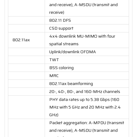
and receive), A-MSDU (transmit and
receive)
802.11 DFS
CSD support
4x4 downlink MU-MIMO with four
802.11ax
spatial streams
Uplink/downlink OFDMA
TWT
BSS coloring
MRC
802.11ax beamforming
20-, 40-, 80-, and 160-MHz channels
PHY data rates up to 5.38 Gbps (160
MHz with 5 GHz and 20 MHz with 2.4
GHz)
Packet aggregation: A-MPDU (transmit
and receive), A-MSDU (transmit and