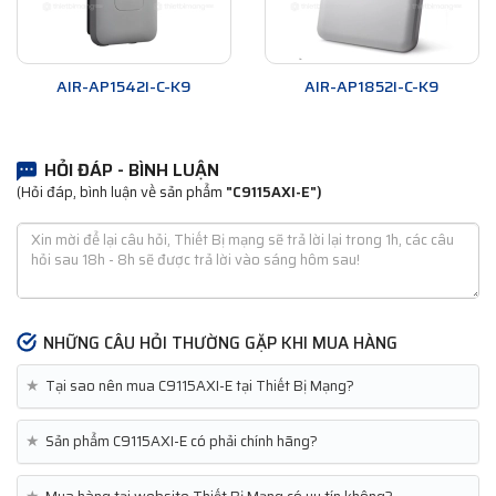
AIR-AP1542I-C-K9
AIR-AP1852I-C-K9
HỎI ĐÁP - BÌNH LUẬN
(Hỏi đáp, bình luận về sản phẩm
"C9115AXI-E")
NHỮNG CÂU HỎI THƯỜNG GẶP KHI MUA HÀNG
★
Tại sao nên mua C9115AXI-E tại Thiết Bị Mạng?
★
Sản phẩm C9115AXI-E có phải chính hãng?