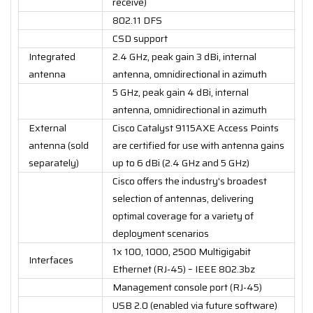
receive)
802.11 DFS
CSD support
Integrated
2.4 GHz, peak gain 3 dBi, internal
antenna
antenna, omnidirectional in azimuth
5 GHz, peak gain 4 dBi, internal
antenna, omnidirectional in azimuth
External
Cisco Catalyst 9115AXE Access Points
antenna (sold
are certified for use with antenna gains
separately)
up to 6 dBi (2.4 GHz and 5 GHz)
Cisco offers the industry's broadest
selection of antennas, delivering
optimal coverage for a variety of
deployment scenarios
1x 100, 1000, 2500 Multigigabit
Interfaces
Ethernet (RJ-45) – IEEE 802.3bz
Management console port (RJ-45)
USB 2.0 (enabled via future software)