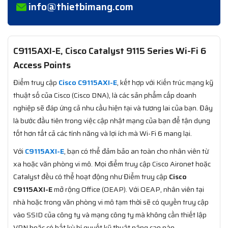
info@thietbimang.com
C9115AXI-E, Cisco Catalyst 9115 Series Wi-Fi 6
Access Points
Điểm truy cập
Cisco C9115AXI-E
, kết hợp với Kiến trúc mạng kỹ
thuật số của Cisco (Cisco DNA), là các sản phẩm cấp doanh
nghiệp sẽ đáp ứng cả nhu cầu hiện tại và tương lai của bạn. Đây
là bước đầu tiên trong việc cập nhật mạng của bạn để tận dụng
tốt hơn tất cả các tính năng và lợi ích mà Wi-Fi 6 mang lại.
Với
C9115AXI-E
, bạn có thể đảm bảo an toàn cho nhân viên từ
xa hoặc văn phòng vi mô. Mọi điểm truy cập Cisco Aironet hoặc
Catalyst đều có thể hoạt động như Điểm truy cập
Cisco
C9115AXI-E
mở rộng Office (OEAP). Với OEAP, nhân viên tại
nhà hoặc trong văn phòng vi mô tạm thời sẽ có quyền truy cập
vào SSID của công ty và mạng công ty mà không cần thiết lập
VPN hoặc có bất kỳ bí quyết kỹ thuật nâng cao nào.