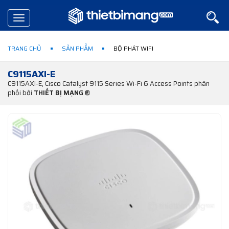
Toggle
navigation
TRANG CHỦ
SẢN PHẨM
BỘ PHÁT WIFI
C9115AXI-E
C9115AXI-E, Cisco Catalyst 9115 Series Wi-Fi 6 Access Points phân
phối bởi
THIẾT BỊ MẠNG ®