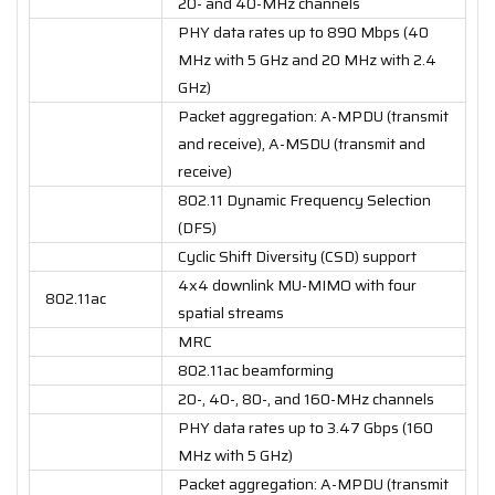
20- and 40-MHz channels
PHY data rates up to 890 Mbps (40
MHz with 5 GHz and 20 MHz with 2.4
GHz)
Packet aggregation: A-MPDU (transmit
and receive), A-MSDU (transmit and
receive)
802.11 Dynamic Frequency Selection
(DFS)
Cyclic Shift Diversity (CSD) support
4x4 downlink MU-MIMO with four
802.11ac
spatial streams
MRC
802.11ac beamforming
20-, 40-, 80-, and 160-MHz channels
PHY data rates up to 3.47 Gbps (160
MHz with 5 GHz)
Packet aggregation: A-MPDU (transmit