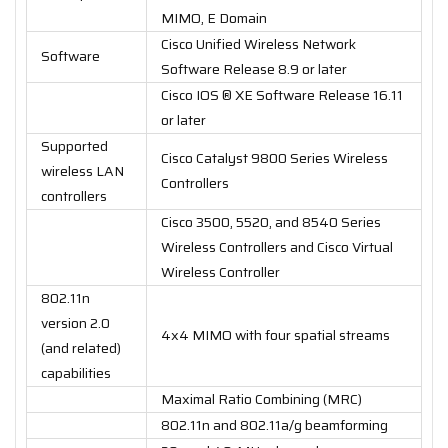
MIMO, E Domain
Cisco Unified Wireless Network
Software
Software Release 8.9 or later
Cisco IOS ® XE Software Release 16.11
or later
Supported
Cisco Catalyst 9800 Series Wireless
wireless LAN
Controllers
controllers
Cisco 3500, 5520, and 8540 Series
Wireless Controllers and Cisco Virtual
Wireless Controller
802.11n
version 2.0
4x4 MIMO with four spatial streams
(and related)
capabilities
Maximal Ratio Combining (MRC)
802.11n and 802.11a/g beamforming