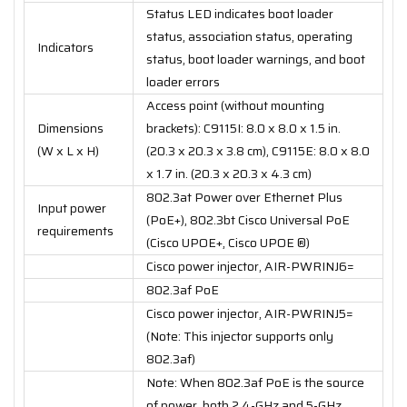
Status LED indicates boot loader
status, association status, operating
Indicators
status, boot loader warnings, and boot
loader errors
Access point (without mounting
Dimensions
brackets): C9115I: 8.0 x 8.0 x 1.5 in.
(W x L x H)
(20.3 x 20.3 x 3.8 cm), C9115E: 8.0 x 8.0
x 1.7 in. (20.3 x 20.3 x 4.3 cm)
802.3at Power over Ethernet Plus
Input power
(PoE+), 802.3bt Cisco Universal PoE
requirements
(Cisco UPOE+, Cisco UPOE ®)
Cisco power injector, AIR-PWRINJ6=
802.3af PoE
Cisco power injector, AIR-PWRINJ5=
(Note: This injector supports only
802.3af)
Note: When 802.3af PoE is the source
of power, both 2.4-GHz and 5-GHz