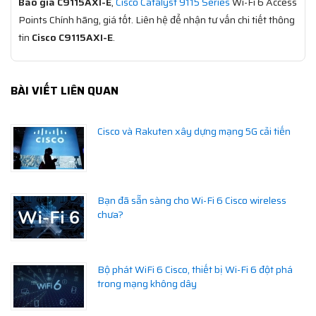
Báo giá C9115AXI-E
,
Cisco Catalyst 9115 Series
Wi-Fi 6 Access
Points Chính hãng, giá tốt. Liên hệ để nhận tư vấn chi tiết thông
tin
Cisco C9115AXI-E
.
BÀI VIẾT LIÊN QUAN
Cisco và Rakuten xây dựng mạng 5G cải tiến
Bạn đã sẵn sàng cho Wi-Fi 6 Cisco wireless
chưa?
Bộ phát WiFi 6 Cisco, thiết bị Wi-Fi 6 đột phá
trong mạng không dây