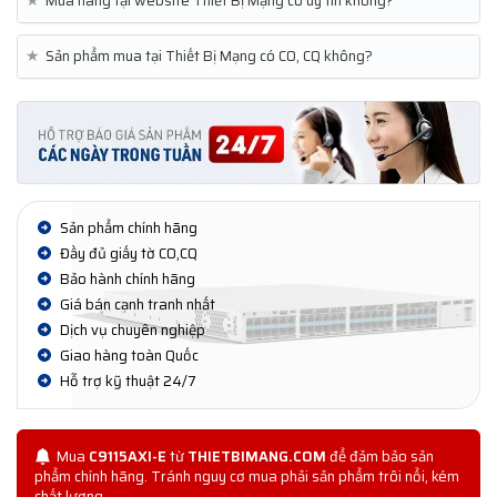
★
Mua hàng tại website Thiết Bị Mạng có uy tín không?
★
Sản phẩm mua tại Thiết Bị Mạng có CO, CQ không?
Sản phẩm chính hãng
Đầy đủ giấy tờ CO,CQ
Bảo hành chính hãng
Giá bán cạnh tranh nhất
Dịch vụ chuyên nghiệp
Giao hàng toàn Quốc
Hỗ trợ kỹ thuật 24/7
Mua
C9115AXI-E
từ
THIETBIMANG.COM
để đảm bảo sản
phẩm chính hãng. Tránh nguy cơ mua phải sản phẩm trôi nổi, kém
chất lượng.