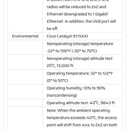
radios will be reduced to 2x2 and
Ethernet downgraded to 1 Gigabit
Ethernet. In addition, the USB port will
be off.
Environmental
Cisco Catalyst 9115AXI
Nonoperating (storage) temperature:
-22° to 158°F (-30° to 70°C)
Nonoperating (storage) altitude test:
25˚C, 15,000 ft.
Operating temperature: 32° to 122°F
(0° to 50°C)
Operating humidity: 10% to 90%
(noncondensing)
Operating altitude test: 40˚C, 9843 ft.
Note: When the ambient operating
temperature exceeds 40°C, the access
point will shift from 4x4 to 2x2 on both