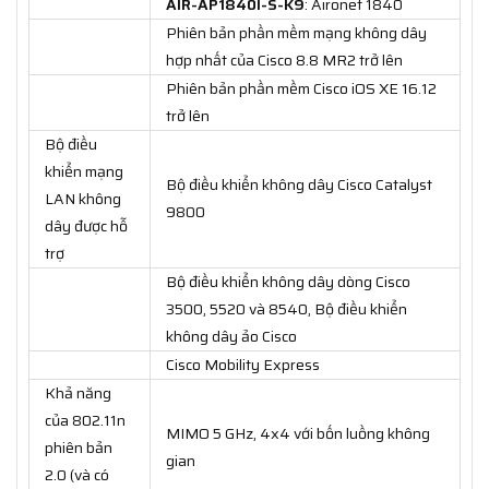
AIR-AP1840I-S-K9
: Aironet 1840
Phiên bản phần mềm mạng không dây
hợp nhất của Cisco 8.8 MR2 trở lên
Phiên bản phần mềm Cisco iOS XE 16.12
trở lên
Bộ điều
khiển mạng
Bộ điều khiển không dây Cisco Catalyst
LAN không
9800
dây được hỗ
trợ
Bộ điều khiển không dây dòng Cisco
3500, 5520 và 8540, Bộ điều khiển
không dây ảo Cisco
Cisco Mobility Express
Khả năng
của 802.11n
MIMO 5 GHz, 4x4 với bốn luồng không
phiên bản
gian
2.0 (và có