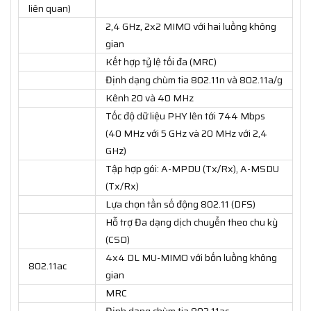
liên quan)
2,4 GHz, 2x2 MIMO với hai luồng không
gian
Kết hợp tỷ lệ tối đa (MRC)
Định dạng chùm tia 802.11n và 802.11a/g
Kênh 20 và 40 MHz
Tốc độ dữ liệu PHY lên tới 744 Mbps
(40 MHz với 5 GHz và 20 MHz với 2,4
GHz)
Tập hợp gói: A-MPDU (Tx/Rx), A-MSDU
(Tx/Rx)
Lựa chọn tần số động 802.11 (DFS)
Hỗ trợ Đa dạng dịch chuyển theo chu kỳ
(CSD)
4x4 DL MU-MIMO với bốn luồng không
802.11ac
gian
MRC
Định dạng chùm tia 802.11ac