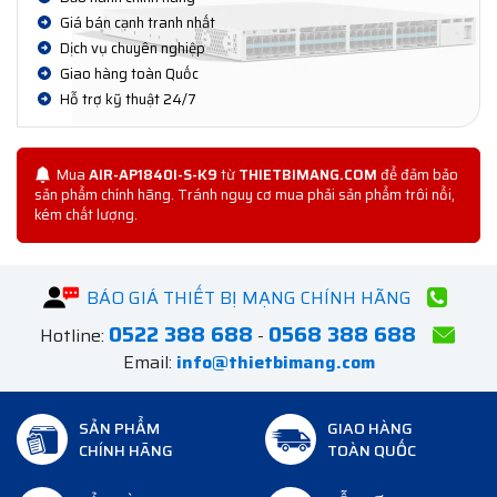
Giá bán cạnh tranh nhất
Dịch vụ chuyên nghiệp
Giao hàng toàn Quốc
Hỗ trợ kỹ thuật 24/7
Mua
AIR-AP1840I-S-K9
từ
THIETBIMANG.COM
để đảm bảo
sản phẩm chính hãng. Tránh nguy cơ mua phải sản phẩm trôi nổi,
kém chất lượng.
BÁO GIÁ THIẾT BỊ MẠNG CHÍNH HÃNG
0522 388 688
0568 388 688
Hotline:
-
Email:
info@thietbimang.com
SẢN PHẨM
GIAO HÀNG
CHÍNH HÃNG
TOÀN QUỐC