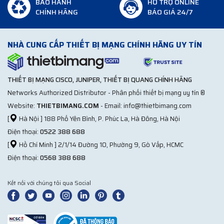
BẢO HÀNH
HỖ TRỢ ONLINE
CHÍNH HÃNG
BÁO GIÁ 24/7
NHÀ CUNG CẤP THIẾT BỊ MẠNG CHÍNH HÃNG UY TÍN
THIẾT BỊ MẠNG CISCO, JUNIPER, THIẾT BỊ QUANG CHÍNH HÃNG
Networks Authorized Distributor - Phân phối thiết bị mạng uy tín ®
Website:
THIETBIMANG.COM
- Email: info@thietbimang.com
[
Hà Nội ] 188 Phố Yên Bình, P. Phúc La, Hà Đông, Hà Nội
Điện thoại:
0522 388 688
[
Hồ Chí Minh ] 2/1/14 Đường 10, Phường 9, Gò Vấp, HCMC
Điện thoại:
0568 388 688
Kết nối với chúng tôi qua Social