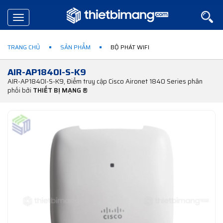
Toggle
navigation
TRANG CHỦ
SẢN PHẨM
BỘ PHÁT WIFI
AIR-AP1840I-S-K9
AIR-AP1840I-S-K9, Điểm truy cập Cisco Aironet 1840 Series phân
phối bởi
THIẾT BỊ MẠNG ®