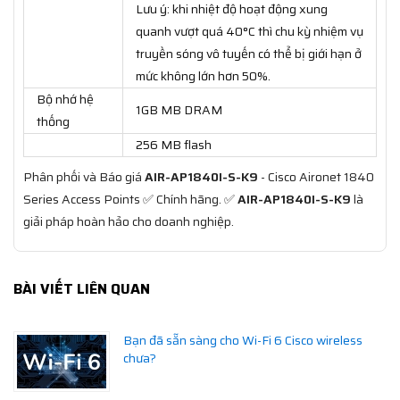
Lưu ý: khi nhiệt độ hoạt động xung
quanh vượt quá 40°C thì chu kỳ nhiệm vụ
truyền sóng vô tuyến có thể bị giới hạn ở
mức không lớn hơn 50%.
Bộ nhớ hệ
1GB MB DRAM
thống
256 MB flash
Phân phối và Báo giá
AIR-AP1840I-S-K9
- Cisco Aironet 1840
Series Access Points ✅ Chính hãng. ✅
AIR-AP1840I-S-K9
là
giải pháp hoàn hảo cho doanh nghiệp.
BÀI VIẾT LIÊN QUAN
Bạn đã sẵn sàng cho Wi-Fi 6 Cisco wireless
chưa?