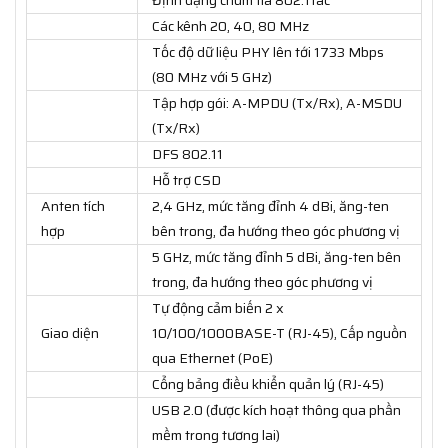
Các kênh 20, 40, 80 MHz
Tốc độ dữ liệu PHY lên tới 1733 Mbps
(80 MHz với 5 GHz)
Tập hợp gói: A-MPDU (Tx/Rx), A-MSDU
(Tx/Rx)
DFS 802.11
Hỗ trợ CSD
Anten tích
2,4 GHz, mức tăng đỉnh 4 dBi, ăng-ten
hợp
bên trong, đa hướng theo góc phương vị
5 GHz, mức tăng đỉnh 5 dBi, ăng-ten bên
trong, đa hướng theo góc phương vị
Tự động cảm biến 2 x
Giao diện
10/100/1000BASE-T (RJ-45), Cấp nguồn
qua Ethernet (PoE)
Cổng bảng điều khiển quản lý (RJ-45)
USB 2.0 (được kích hoạt thông qua phần
mềm trong tương lai)