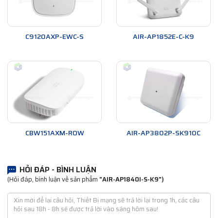
C9120AXP-EWC-S
AIR-AP1852E-C-K9
CBW151AXM-ROW
AIR-AP3802P-SK910C
HỎI ĐÁP - BÌNH LUẬN
(Hỏi đáp, bình luận về sản phẩm
"AIR-AP1840I-S-K9")