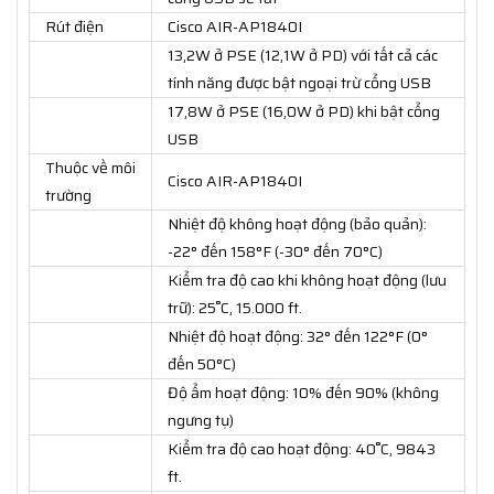
Rút điện
Cisco AIR-AP1840I
13,2W ở PSE (12,1W ở PD) với tất cả các
tính năng được bật ngoại trừ cổng USB
17,8W ở PSE (16,0W ở PD) khi bật cổng
USB
Thuộc về môi
Cisco AIR-AP1840I
trường
Nhiệt độ không hoạt động (bảo quản):
-22° đến 158°F (-30° đến 70°C)
Kiểm tra độ cao khi không hoạt động (lưu
trữ): 25˚C, 15.000 ft.
Nhiệt độ hoạt động: 32° đến 122°F (0°
đến 50°C)
Độ ẩm hoạt động: 10% đến 90% (không
ngưng tụ)
Kiểm tra độ cao hoạt động: 40˚C, 9843
ft.