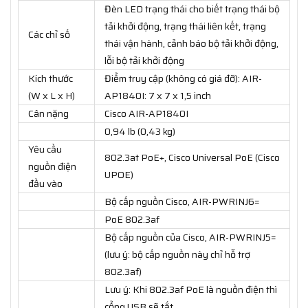
Đèn LED trạng thái cho biết trạng thái bộ
tải khởi động, trạng thái liên kết, trạng
Các chỉ số
thái vận hành, cảnh báo bộ tải khởi động,
lỗi bộ tải khởi động
Kích thước
Điểm truy cập (không có giá đỡ): AIR-
(W x L x H)
AP1840I: 7 x 7 x 1,5 inch
Cân nặng
Cisco AIR-AP1840I
0,94 lb (0,43 kg)
Yêu cầu
802.3at PoE+, Cisco Universal PoE (Cisco
nguồn điện
UPOE)
đầu vào
Bộ cấp nguồn Cisco, AIR-PWRINJ6=
PoE 802.3af
Bộ cấp nguồn của Cisco, AIR-PWRINJ5=
(lưu ý: bộ cấp nguồn này chỉ hỗ trợ
802.3af)
Lưu ý: Khi 802.3af PoE là nguồn điện thì
cổng USB sẽ tắt