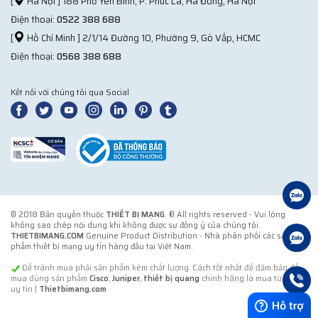
[
Hà Nội ] 188 Phố Yên Bình, P. Phúc La, Hà Đông, Hà Nội
Điện thoại:
0522 388 688
[
Hồ Chí Minh ] 2/1/14 Đường 10, Phường 9, Gò Vấp, HCMC
Điện thoại:
0568 388 688
Kết nối với chúng tôi qua Social
© 2018 Bản quyền thuộc
THIẾT BỊ MẠNG
. ® All rights reserved - Vui lòng
không sao chép nội dung khi không được sự đồng ý của chúng tôi.
THIETBIMANG.COM
Genuine Product Distribution - Nhà phân phối các sản
phẩm thiết bị mạng uy tín hàng đầu tại Việt Nam.
Để tránh mua phải sản phẩm kém chất lượng. Cách tốt nhất để đảm bảo để
mua đúng sản phẩm
Cisco
,
Juniper
,
thiết bị quang
chính hãng là mua từ đơn vị
uy tín |
Thietbimang.com