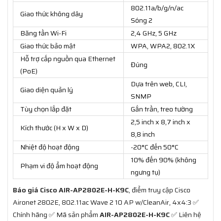
802.11a/b/g/n/ac
Giao thức không dây
Sóng 2
Băng tần Wi-Fi
2,4 GHz, 5 GHz
Giao thức bảo mật
WPA, WPA2, 802.1X
Hỗ trợ cấp nguồn qua Ethernet
Đúng
(PoE)
Dựa trên web, CLI,
Giao diện quản lý
SNMP
Tùy chọn lắp đặt
Gắn trần, treo tường
2,5 inch x 8,7 inch x
Kích thước (H x W x D)
8,8 inch
Nhiệt độ hoạt động
-20°C đến 50°C
10% đến 90% (không
Phạm vi độ ẩm hoạt động
ngưng tụ)
Báo giá Cisco AIR-AP2802E-H-K9C
, điểm truy cập Cisco
Aironet 2802E, 802.11ac Wave 2 10 AP w/CleanAir, 4x4:3 ✅
Chính hãng ✅ Mã sản phẩm
AIR-AP2802E-H-K9C
✅ Liên hệ