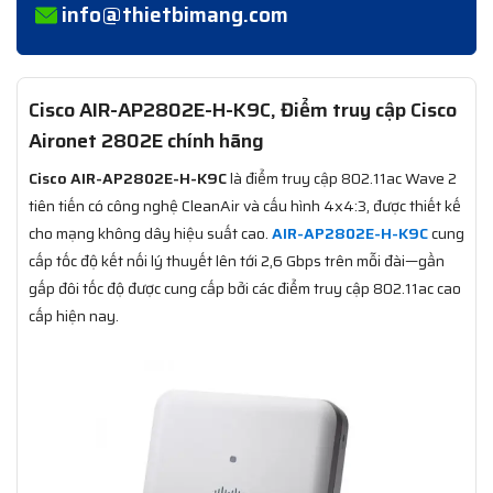
info@thietbimang.com
Cisco AIR-AP2802E-H-K9C, Điểm truy cập Cisco
Aironet 2802E chính hãng
Cisco AIR-AP2802E-H-K9C
là điểm truy cập 802.11ac Wave 2
tiên tiến có công nghệ CleanAir và cấu hình 4x4:3, được thiết kế
cho mạng không dây hiệu suất cao.
AIR-AP2802E-H-K9C
cung
cấp tốc độ kết nối lý thuyết lên tới 2,6 Gbps trên mỗi đài—gần
gấp đôi tốc độ được cung cấp bởi các điểm truy cập 802.11ac cao
cấp hiện nay.