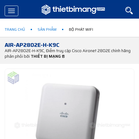
Toggle
navigation
TRANG CHỦ
SẢN PHẨM
BỘ PHÁT WIFI
AIR-AP2802E-H-K9C
AIR-AP2802E-H-K9C, Điểm truy cập Cisco Aironet 2802E chính hãng
phân phối bởi
THIẾT BỊ MẠNG ®