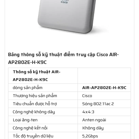
Bảng thông sỗ kỹ thuật điểm truy cập Cisco AIR-
AP2802E-H-K9C
Thông số kỹ thuật AIR-
AP2802E-H-K9C
dòng sản phẩm
AIR-AP2802E-H-K9C
Thương hiệu sản phẩm
Cisco
Tiêu chuẩn được hỗ trợ
Sóng 802.11ac 2
Công nghệ không dây
4x4:3
Loại ăng-ten
Anten ngoài
Công nghệ kết nối
Không dây
Tốc độ truyền dữ liệu
5,2Gbps