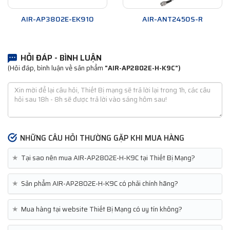
AIR-AP3802E-EK910
AIR-ANT2450S-R
HỎI ĐÁP - BÌNH LUẬN
(Hỏi đáp, bình luận về sản phẩm
"AIR-AP2802E-H-K9C")
NHỮNG CÂU HỎI THƯỜNG GẶP KHI MUA HÀNG
★
Tại sao nên mua AIR-AP2802E-H-K9C tại Thiết Bị Mạng?
★
Sản phẩm AIR-AP2802E-H-K9C có phải chính hãng?
★
Mua hàng tại website Thiết Bị Mạng có uy tín không?