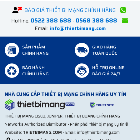
BÁO GIÁ THIẾT BỊ MẠNG CHÍNH HÃNG
0522 388 688
0568 388 688
Hotline:
-
Email:
info@thietbimang.com
SẢN PHẨM
GIAO HÀNG
CHÍNH HÃNG
TOÀN QUỐC
BẢO HÀNH
HỖ TRỢ ONLINE
CHÍNH HÃNG
BÁO GIÁ 24/7
NHÀ CUNG CẤP THIẾT BỊ MẠNG CHÍNH HÃNG UY TÍN
THIẾT BỊ MẠNG CISCO, JUNIPER, THIẾT BỊ QUANG CHÍNH HÃNG
Networks Authorized Distributor - Phân phối thiết bị mạng uy tín ®
Website:
THIETBIMANG.COM
- Email: info@thietbimang.com