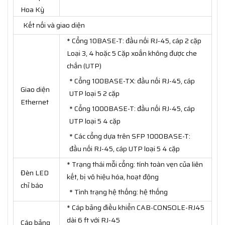
Hoa Kỳ
Kết nối và giao diện
* Cổng 10BASE-T: đầu nối RJ-45, cáp 2 cặp
Loại 3, 4 hoặc 5 Cặp xoắn không được che
chắn (UTP)
* Cổng 100BASE-TX: đầu nối RJ-45, cáp
Giao diện
UTP loại 5 2 cặp
Ethernet
* Cổng 1000BASE-T: đầu nối RJ-45, cáp
UTP loại 5 4 cặp
* Các cổng dựa trên SFP 1000BASE-T:
đầu nối RJ-45, cáp UTP loại 5 4 cặp
* Trạng thái mỗi cổng: tính toàn vẹn của liên
Đèn LED
kết, bị vô hiệu hóa, hoạt động
chỉ báo
* Tình trạng hệ thống: hệ thống
* Cáp bảng điều khiển CAB-CONSOLE-RJ45
dài 6 ft với RJ-45
Cáp bảng