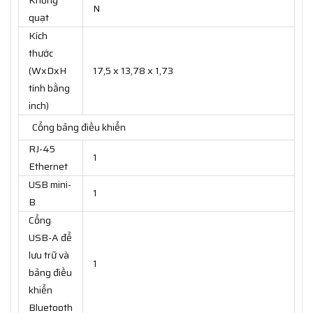
Không
N
quạt
Kích
thước
(WxDxH
17,5 x 13,78 x 1,73
tính bằng
inch)
Cổng bảng điều khiển
RJ-45
1
Ethernet
USB mini-
1
B
Cổng
USB-A để
lưu trữ và
1
bảng điều
khiển
Bluetooth