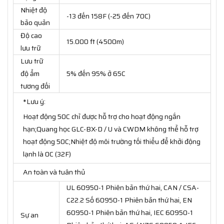
Nhiệt độ
-13 đến 158F (-25 đến 70C)
bảo quản
Độ cao
15.000 ft (4500m)
lưu trữ
Lưu trữ
độ ẩm
5% đến 95% ở 65C
tương đối
*Lưu ý:
Hoạt động 50C chỉ được hỗ trợ cho hoạt động ngắn
hạn;Quang học GLC-BX-D / U và CWDM không thể hỗ trợ
hoạt động 50C;Nhiệt độ môi trường tối thiểu để khởi động
lạnh là 0C (32F)
An toàn và tuân thủ
UL 60950-1 Phiên bản thứ hai, CAN / CSA-
C22.2 Số 60950-1 Phiên bản thứ hai, EN
60950-1 Phiên bản thứ hai, IEC 60950-1
Sự an