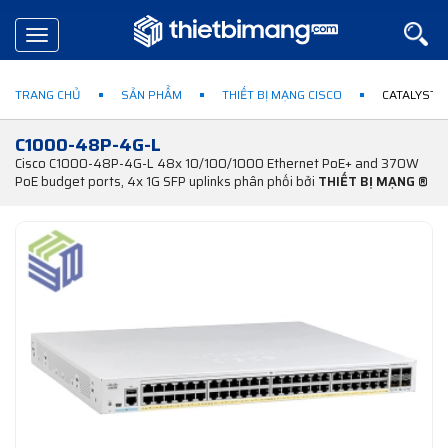
Toggle
navigation
TRANG CHỦ
SẢN PHẨM
THIẾT BỊ MẠNG CISCO
CATALYST 1
C1000-48P-4G-L
Cisco C1000-48P-4G-L 48x 10/100/1000 Ethernet PoE+ and 370W
PoE budget ports, 4x 1G SFP uplinks phân phối bởi
THIẾT BỊ MẠNG ®