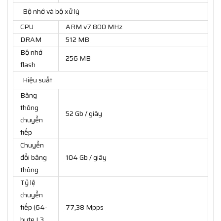
Bộ nhớ và bộ xử lý
CPU
ARM v7 800 MHz
DRAM
512 MB
Bộ nhớ
256 MB
flash
Hiệu suất
Băng
thông
52 Gb / giây
chuyển
tiếp
Chuyển
đổi băng
104 Gb / giây
thông
Tỷ lệ
chuyển
tiếp (64-
77,38 Mpps
byte L3