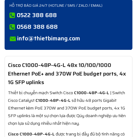
HỖ TRỢ BÁO GIÁ 24/7 (HOTLINE / SMS / ZALO / EMAIL)
0522 388 688
0568 388 688
info@thietbimang.com
Cisco C1000-48P-4G-L 48x 10/100/1000
Ethernet PoE+ and 370W PoE budget ports, 4x
1G SFP uplinks
Thiết bị chuyển mạch Switch Cisco
C1000-48P-4G-L
| Switch
Cisco Catalyst
C1000-48P-4G-L
sở hữu 48 ports Gigabit
Ethernet kèm PoE 370W and 370W PoE budget ports, 4x 1G
SFP uplinks là một sự chọn lựa được Qúy doanh nghiệp ưu tiên
chọn lựa sử dụng nhiều nhất hiện nay.
Cisco C1000-48P-4G-L
được trang bị đầy đủ bộ tính năng có