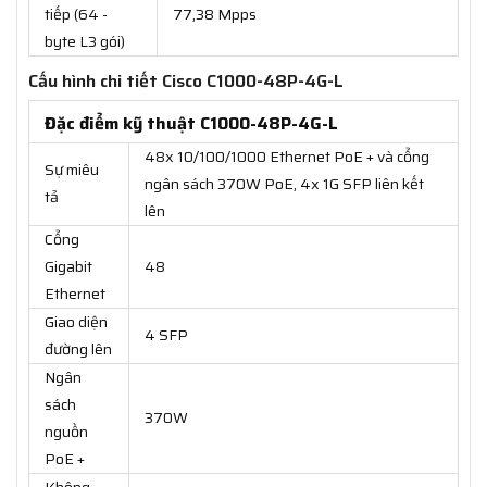
tiếp (64 -
77,38 Mpps
byte L3 gói)
Cấu hình chi tiết Cisco C1000-48P-4G-L
Đặc điểm kỹ thuật C1000-48P-4G-L
48x 10/100/1000 Ethernet PoE + và cổng
Sự miêu
ngân sách 370W PoE, 4x 1G SFP liên kết
tả
lên
Cổng
Gigabit
48
Ethernet
Giao diện
4 SFP
đường lên
Ngân
sách
370W
nguồn
PoE +