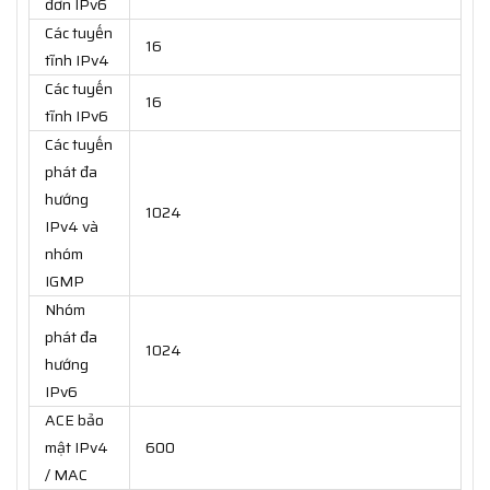
đơn IPv6
Các tuyến
16
tĩnh IPv4
Các tuyến
16
tĩnh IPv6
Các tuyến
phát đa
hướng
1024
IPv4 và
nhóm
IGMP
Nhóm
phát đa
1024
hướng
IPv6
ACE bảo
mật IPv4
600
/ MAC