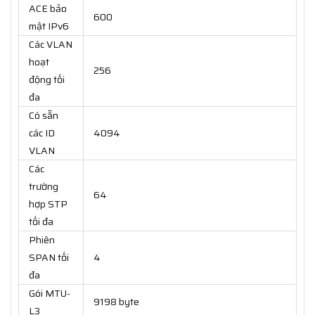
ACE bảo
600
mật IPv6
Các VLAN
hoạt
256
động tối
đa
Có sẵn
các ID
4094
VLAN
Các
trường
64
hợp STP
tối đa
Phiên
SPAN tối
4
đa
Gói MTU-
9198 byte
L3