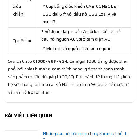
điều
* Cáp bảng điều khiển CAB-CONSOLE-
khiển
USB dài 6 ft với đầu nối USB Loại A và
mini-B
* Sử dụng dây nguồn AC đi kèm để kết nối
đầu nối nguồn AC với ổ cắm điện AC
Quyền lực
* Mô hình có nguồn điện bên ngoài
Switch Cisco
C1000-48P-4G-L
Catalyst 1000 đang được phân
phối bởi
thietbimang.com
chính hãng, giá thành cạnh tranh,
sản phẩm có đầy đủ giấy tờ CO,CQ, Bảo hành 12 tháng. Hãy liên
hệ với chúng tôi theo các số Hotline có trên Website để được tư
vấn và hỗ trợ tốt nhất.
BÀI VIẾT LIÊN QUAN
Những câu hỏi bạn nên chú ý khi mua thiết bị