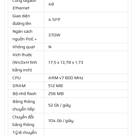
Cổng Gigabit
48
Ethernet
Giao diện
4 SFP
đường lên
Ngân sách
370W
nguồn PoE +
Không quạt
N
Kích thước
(WxDxH tính
17,5 x 13,78 x 1,73
bằng inch)
CPU
ARM v7 800 MHz
DRAM
512 MB
Bộ nhớ flash
256 MB
Băng thông
52 Gb / giây
chuyển tiếp
Chuyển đổi
104 Gb / giây
băng thông
Tỷ lệ chuyển