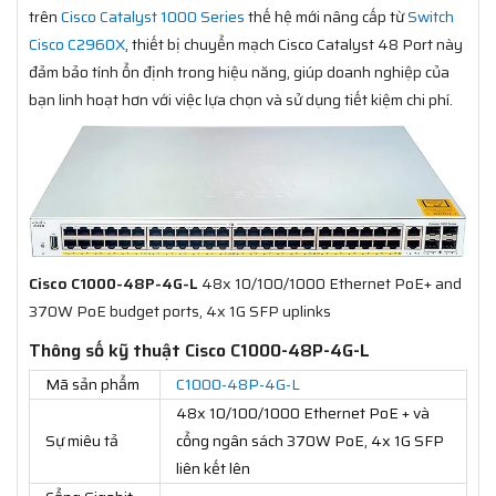
trên
Cisco Catalyst 1000 Series
thế hệ mới nâng cấp từ
Switch
Cisco C2960X
, thiết bị chuyển mạch Cisco Catalyst 48 Port này
đảm bảo tính ổn định trong hiệu năng, giúp doanh nghiệp của
bạn linh hoạt hơn với việc lựa chọn và sử dụng tiết kiệm chi phí.
Cisco C1000-48P-4G-L
48x 10/100/1000 Ethernet PoE+ and
370W PoE budget ports, 4x 1G SFP uplinks
Thông số kỹ thuật Cisco C1000-48P-4G-L
Mã sản phẩm
C1000-48P-4G-L
48x 10/100/1000 Ethernet PoE + và
Sự miêu tả
cổng ngân sách 370W PoE, 4x 1G SFP
liên kết lên