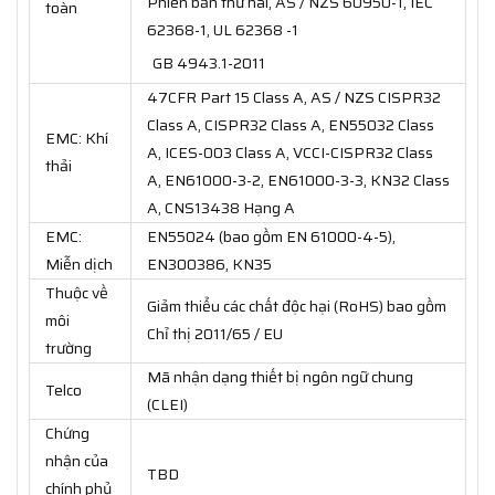
Phiên bản thứ hai, AS / NZS 60950-1, IEC
toàn
62368-1, UL 62368 -1
GB 4943.1-2011
47CFR Part 15 Class A, AS / NZS CISPR32
Class A, CISPR32 Class A, EN55032 Class
EMC: Khí
A, ICES-003 Class A, VCCI-CISPR32 Class
thải
A, EN61000-3-2, EN61000-3-3, KN32 Class
A, CNS13438 Hạng A
EMC:
EN55024 (bao gồm EN 61000-4-5),
Miễn dịch
EN300386, KN35
Thuộc về
Giảm thiểu các chất độc hại (RoHS) bao gồm
môi
Chỉ thị 2011/65 / EU
trường
Mã nhận dạng thiết bị ngôn ngữ chung
Telco
(CLEI)
Chứng
nhận của
TBD
chính phủ