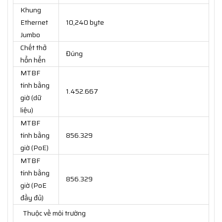
Khung
Ethernet
10,240 byte
Jumbo
Chết thở
Đúng
hổn hển
MTBF
tính bằng
1.452.667
giờ (dữ
liệu)
MTBF
tính bằng
856.329
giờ (PoE)
MTBF
tính bằng
856.329
giờ (PoE
đầy đủ)
Thuộc về môi trường