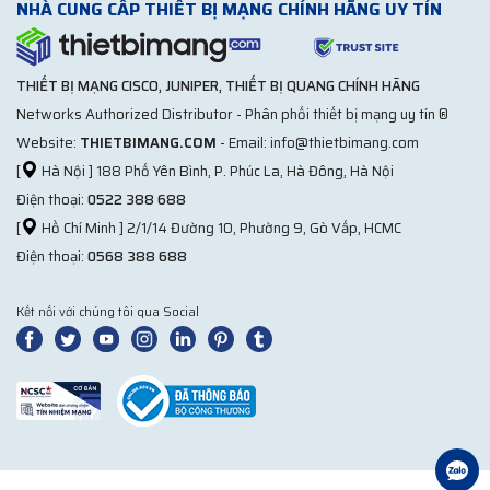
NHÀ CUNG CẤP THIẾT BỊ MẠNG CHÍNH HÃNG UY TÍN
THIẾT BỊ MẠNG CISCO, JUNIPER, THIẾT BỊ QUANG CHÍNH HÃNG
Networks Authorized Distributor - Phân phối thiết bị mạng uy tín ®
Website:
THIETBIMANG.COM
- Email: info@thietbimang.com
[
Hà Nội ] 188 Phố Yên Bình, P. Phúc La, Hà Đông, Hà Nội
Điện thoại:
0522 388 688
[
Hồ Chí Minh ] 2/1/14 Đường 10, Phường 9, Gò Vấp, HCMC
Điện thoại:
0568 388 688
Kết nối với chúng tôi qua Social