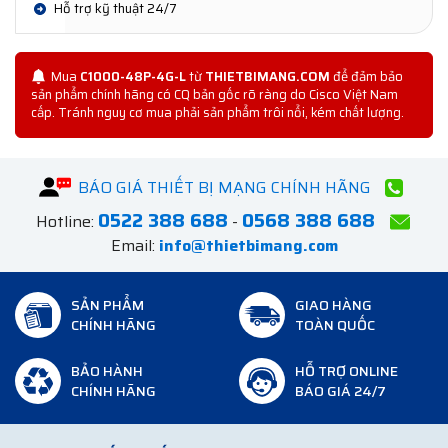
Hỗ trợ kỹ thuật 24/7
Mua
C1000-48P-4G-L
từ
THIETBIMANG.COM
để đảm bảo
sản phẩm chính hãng có CQ bản gốc rõ ràng do Cisco Việt Nam
cấp. Tránh nguy cơ mua phải sản phẩm trôi nổi, kém chất lượng.
BÁO GIÁ THIẾT BỊ MẠNG CHÍNH HÃNG
0522 388 688
0568 388 688
Hotline:
-
Email:
info@thietbimang.com
SẢN PHẨM
GIAO HÀNG
CHÍNH HÃNG
TOÀN QUỐC
BẢO HÀNH
HỖ TRỢ ONLINE
CHÍNH HÃNG
BÁO GIÁ 24/7