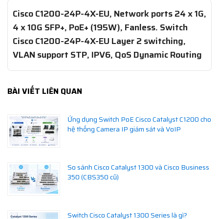
Cisco C1200-24P-4X-EU, Network ports 24 x 1G,
4 x 10G SFP+, PoE+ (195W), Fanless. Switch
Cisco C1200-24P-4X-EU Layer 2 switching,
VLAN support STP, IPV6, QoS Dynamic Routing
BÀI VIẾT LIÊN QUAN
Ứng dụng Switch PoE Cisco Catalyst C1200 cho
hệ thống Camera IP giám sát và VoIP
So sánh Cisco Catalyst 1300 và Cisco Business
350 (CBS350 cũ)
Switch Cisco Catalyst 1300 Series là gì?