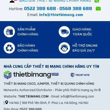
BÁO GIÁ THIẾT BỊ MẠNG CHÍNH HÃNG
0522 388 688
0568 388 688
Hotline:
-
Email:
info@thietbimang.com
SẢN PHẨM
GIAO HÀNG
CHÍNH HÃNG
TOÀN QUỐC
BẢO HÀNH
HỖ TRỢ ONLINE
CHÍNH HÃNG
BÁO GIÁ 24/7
NHÀ CUNG CẤP THIẾT BỊ MẠNG CHÍNH HÃNG UY TÍN
THIẾT BỊ MẠNG CISCO, JUNIPER, THIẾT BỊ QUANG CHÍNH HÃNG
Networks Authorized Distributor - Phân phối thiết bị mạng uy tín ®
Website:
THIETBIMANG.COM
- Email: info@thietbimang.com
[
Hà Nội ] 188 Phố Yên Bình, P. Phúc La, Hà Đông, Hà Nội
Điện thoại:
0522 388 688