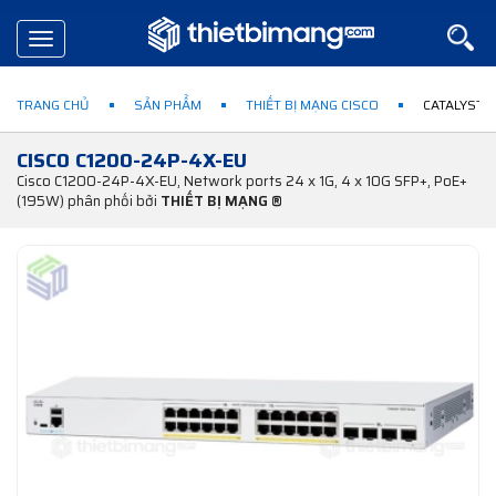
Toggle
navigation
TRANG CHỦ
SẢN PHẨM
THIẾT BỊ MẠNG CISCO
CATALYST 1
CISCO C1200-24P-4X-EU
Cisco C1200-24P-4X-EU, Network ports 24 x 1G, 4 x 10G SFP+, PoE+
(195W) phân phối bởi
THIẾT BỊ MẠNG ®