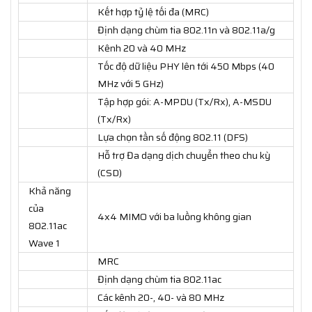
Kết hợp tỷ lệ tối đa (MRC)
Định dạng chùm tia 802.11n và 802.11a/g
Kênh 20 và 40 MHz
Tốc độ dữ liệu PHY lên tới 450 Mbps (40
MHz với 5 GHz)
Tập hợp gói: A-MPDU (Tx/Rx), A-MSDU
(Tx/Rx)
Lựa chọn tần số động 802.11 (DFS)
Hỗ trợ Đa dạng dịch chuyển theo chu kỳ
(CSD)
Khả năng
của
4x4 MIMO với ba luồng không gian
802.11ac
Wave 1
MRC
Định dạng chùm tia 802.11ac
Các kênh 20-, 40- và 80 MHz