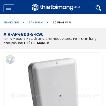
Toggle
navigation
TRANG CHỦ
SẢN PHẨM
BỘ PHÁT WIFI
AIR-AP4800-S-K9C
AIR-AP4800-S-K9C, Cisco Aironet 4800 Access Point Chính hãng
phân phối bởi
THIẾT BỊ MẠNG ®