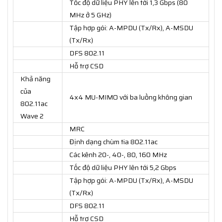
Tốc độ dữ liệu PHY lên tới 1,3 Gbps (80
MHz ở 5 GHz)
Tập hợp gói: A-MPDU (Tx/Rx), A-MSDU
(Tx/Rx)
DFS 802.11
Hỗ trợ CSD
Khả năng
của
4x4 MU-MIMO với ba luồng không gian
802.11ac
Wave 2
MRC
Định dạng chùm tia 802.11ac
Các kênh 20-, 40-, 80, 160 MHz
Tốc độ dữ liệu PHY lên tới 5,2 Gbps
Tập hợp gói: A-MPDU (Tx/Rx), A-MSDU
(Tx/Rx)
DFS 802.11
Hỗ trợ CSD