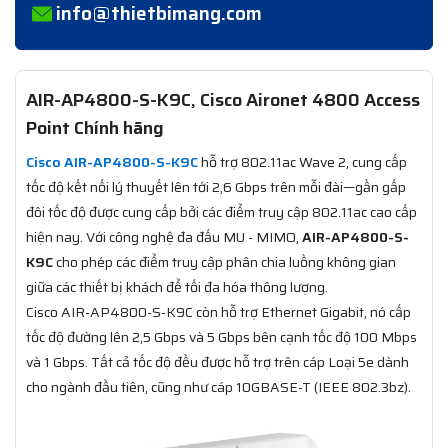
info@thietbimang.com
AIR-AP4800-S-K9C, Cisco Aironet 4800 Access
Point Chính hãng
Cisco AIR-AP4800-S-K9C
hỗ trợ 802.11ac Wave 2, cung cấp
tốc độ kết nối lý thuyết lên tới 2,6 Gbps trên mỗi đài—gần gấp
đôi tốc độ được cung cấp bởi các điểm truy cập 802.11ac cao cấp
hiện nay. Với công nghệ đa đấu MU - MIMO,
AIR-AP4800-S-
K9C
cho phép các điểm truy cập phân chia luồng không gian
giữa các thiết bị khách để tối đa hóa thông lượng.
Cisco AIR-AP4800-S-K9C còn hỗ trợ Ethernet Gigabit, nó cấp
tốc độ đường lên 2,5 Gbps và 5 Gbps bên cạnh tốc độ 100 Mbps
và 1 Gbps. Tất cả tốc độ đều được hỗ trợ trên cáp Loại 5e dành
cho ngành đầu tiên, cũng như cáp 10GBASE-T (IEEE 802.3bz).