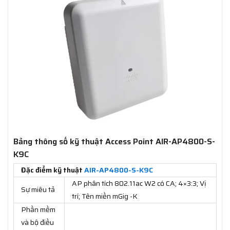
Bảng thông số kỹ thuật Access Point AIR-AP4800-S-
K9C
Đặc điểm kỹ thuật
AIR-AP4800-S-K9C
AP phân tích 802.11ac W2 có CA; 4×3:3; Vị
Sự miêu tả
trí; Tên miền mGig -K
Phần mềm
và bộ điều