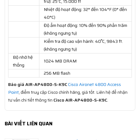
trữ): 25˚C, 15.000 ft
Nhiệt độ hoạt động: 32° đến 104°F (0° đến
40°C)
Độ ẩm hoạt động: 10% đến 90% phần trăm
(không ngưng tụ)
Kiểm tra độ cao vận hành: 40˚C, 9843 ft.
(không ngưng tụ)
Bộ nhớ hệ
1024 MB DRAM
thống
256 MB flash
Báo giá AIR-AP4800-S-K9C
Cisco Aironet 4800 Access
Point
, điểm truy cập Cisco chính hãng, giá tốt. Liên hệ để nhận
tư vấn chi tiết thông tin
Cisco AIR-AP4800-S-K9C
.
BÀI VIẾT LIÊN QUAN