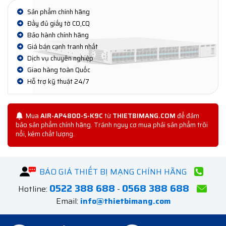
Sản phẩm chính hãng
Đầy đủ giấy tờ CO,CQ
Bảo hành chính hãng
Giá bán cạnh tranh nhất
Dịch vụ chuyên nghiệp
Giao hàng toàn Quốc
Hỗ trợ kỹ thuật 24/7
Mua
AIR-AP4800-S-K9C
từ
THIETBIMANG.COM
để đảm
bảo sản phẩm chính hãng. Tránh nguy cơ mua phải sản phẩm trôi
nổi, kém chất lượng.
BÁO GIÁ THIẾT BỊ MẠNG CHÍNH HÃNG
0522 388 688
0568 388 688
Hotline:
-
Email:
info@thietbimang.com