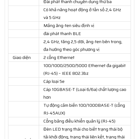
Đài phát thanh chuyên dụng thứ ba
Có khả năng hoạt động ở tần số 2,4 GHz
và 5 GHz
Mảng ăng-ten siêu định vị
đài phát thanh BLE
2,4 GHz, tăng 2,5 dBi, ăng-ten bên trong,
đa hướng theo góc phương vị
Giao diện
2 cổng Ethernet
100/1000/2500/5000 Ethernet đa gigabit
(RJ-45) – IEEE 802.3bz
Cáp loại 5e
Cáp 10GBASE-T (Loại 6/6a) chất lượng cao
hơn
Tự động cảm biến 100/1000BASE-T (cổng
RJ-45AUX)
Cổng bảng điều khiển quản lý (RJ-45)
Đèn LED trạng thái cho biết trạng thái bộ
tải khởi động, trạng thái liên kết, trạng thái