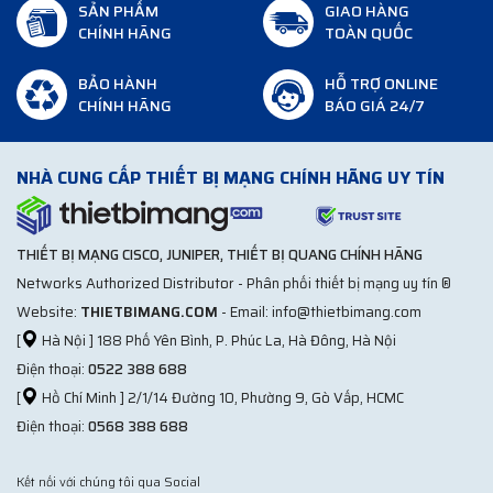
SẢN PHẨM
GIAO HÀNG
CHÍNH HÃNG
TOÀN QUỐC
BẢO HÀNH
HỖ TRỢ ONLINE
CHÍNH HÃNG
BÁO GIÁ 24/7
NHÀ CUNG CẤP THIẾT BỊ MẠNG CHÍNH HÃNG UY TÍN
THIẾT BỊ MẠNG CISCO, JUNIPER, THIẾT BỊ QUANG CHÍNH HÃNG
Networks Authorized Distributor - Phân phối thiết bị mạng uy tín ®
Website:
THIETBIMANG.COM
- Email: info@thietbimang.com
[
Hà Nội ] 188 Phố Yên Bình, P. Phúc La, Hà Đông, Hà Nội
Điện thoại:
0522 388 688
[
Hồ Chí Minh ] 2/1/14 Đường 10, Phường 9, Gò Vấp, HCMC
Điện thoại:
0568 388 688
Kết nối với chúng tôi qua Social