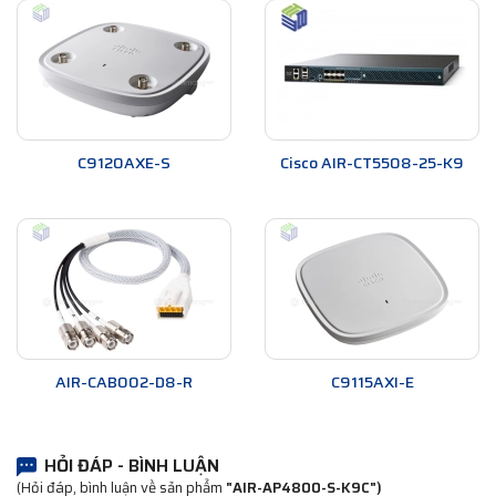
C9120AXE-S
Cisco AIR-CT5508-25-K9
AIR-CAB002-D8-R
C9115AXI-E
HỎI ĐÁP - BÌNH LUẬN
(Hỏi đáp, bình luận về sản phẩm
"AIR-AP4800-S-K9C")