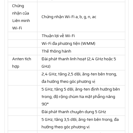
Chứng
nhận của
Chứng nhận Wi-Fi a, b, g, n, ac
Liên minh
Wi-Fi
Thuận lợi về Wi-Fi
Wi-Fi đa phương tiện (WMM)
Thẻ thông hành
Anten tích
Đài phát thanh linh hoạt (2,4 GHz hoặc 5
hợp
GHz)
2,4 GHz, tăng 2,5 dBi, ăng-ten bên trong,
đa hướng theo góc phương vị
5 GHz, tăng 5 dBi, ăng-ten định hướng bên
trong, độ rộng chùm tia mặt phẳng nâng
90°
Đài phát thanh chuyên dụng 5 GHz
5 GHz, tăng 3,5 dBi, ăng-ten bên trong, đa
hướng theo góc phương vị