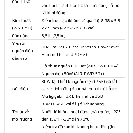
Các chỉ số
vận hành, cảnh báo bộ tải khởi động, lỗi bộ
tải khởi động
Kích thước
Điểm truy cập (không có giá đỡ): 8,68 x 9,9
(W x L x H)
x 2,9 inch (22 x 25 x 7,35 cm)
Cân nặng
5,6 lb (2,5 kg)
Yêu cầu
802.3at PoE+, Cisco Universal Power over
nguồn điện
Ethernet (Cisco UPOE ®)
đầu vào
Bộ phun nguồn 802.3at (AIR-PWRINJ6=)
Nguồn điện 50W (AIR-PWR-50=)
30W tại Thiết bị nguồn điện (PSE) với tất
Rút điện
cả các tính năng được bật ngoại trừ hỗ trợ
Multigigabit, UX Ethernet và USB
31W tại PSE với đầy đủ chức năng
Thuộc về
Nhiệt độ không hoạt động (bảo quản): -22°
môi trường
đến 158°F (-30° đến 70°C)
Kiểm tra độ cao khi không hoạt động (lưu