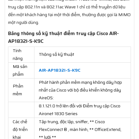
truy cập 802.11n và 802.11ac Wave 1 chỉ có thể truyền dữ liệu
đến một khách hàng tại một thời điểm, thường được gọi là MIMO
một người dùng.
Bảng thông số kỹ thuật điểm truy cập Cisco AIR-
AP1832I-S-K9C
Tính
Thông số kỹ thuật
năng
Mã sản
AIR-AP1832I-S-K9C
phẩm
Phát hành phần mềm mạng không dây hợp
Phần
nhất của Cisco với bộ điều khiển không dây
mềm
AireOS:
8.1.121.0 trở lên đối với Điểm truy cập Cisco
Aironet 1830 Series
Các chế
Tập trung, độc lập, sniffer, ** Cisco
độ triển
FlexConnect ® , màn hình, ** OfficeExtend,
khai
** lưới **