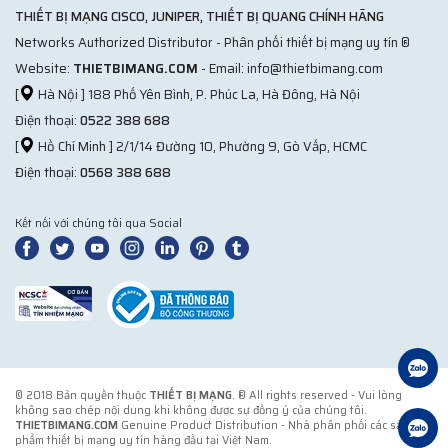
THIẾT BỊ MẠNG CISCO, JUNIPER, THIẾT BỊ QUANG CHÍNH HÃNG
Networks Authorized Distributor - Phân phối thiết bị mạng uy tín ®
Website:
THIETBIMANG.COM
- Email: info@thietbimang.com
[
Hà Nội ] 188 Phố Yên Bình, P. Phúc La, Hà Đông, Hà Nội
Điện thoại:
0522 388 688
[
Hồ Chí Minh ] 2/1/14 Đường 10, Phường 9, Gò Vấp, HCMC
Điện thoại:
0568 388 688
Kết nối với chúng tôi qua Social
© 2018 Bản quyền thuộc
THIẾT BỊ MẠNG
. ® All rights reserved - Vui lòng
không sao chép nội dung khi không được sự đồng ý của chúng tôi.
THIETBIMANG.COM
Genuine Product Distribution - Nhà phân phối các sản
phẩm thiết bị mạng uy tín hàng đầu tại Việt Nam.