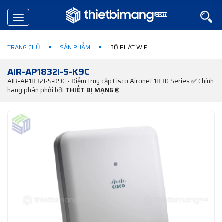
Toggle
navigation
TRANG CHỦ
SẢN PHẨM
BỘ PHÁT WIFI
AIR-AP1832I-S-K9C
AIR-AP1832I-S-K9C - Điểm truy cập Cisco Aironet 1830 Series ✅ Chính
hãng phân phối bởi
THIẾT BỊ MẠNG ®