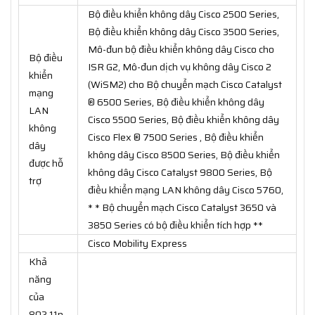
Bộ điều khiển không dây Cisco 2500 Series,
Bộ điều khiển không dây Cisco 3500 Series,
Mô-đun bộ điều khiển không dây Cisco cho
Bộ điều
ISR G2, Mô-đun dịch vụ không dây Cisco 2
khiển
(WiSM2) cho Bộ chuyển mạch Cisco Catalyst
mạng
® 6500 Series, Bộ điều khiển không dây
LAN
Cisco 5500 Series, Bộ điều khiển không dây
không
Cisco Flex ® 7500 Series , Bộ điều khiển
dây
không dây Cisco 8500 Series, Bộ điều khiển
được hỗ
không dây Cisco Catalyst 9800 Series, Bộ
trợ
điều khiển mạng LAN không dây Cisco 5760,
* * Bộ chuyển mạch Cisco Catalyst 3650 và
3850 Series có bộ điều khiển tích hợp **
Cisco Mobility Express
Khả
năng
của
802.11n