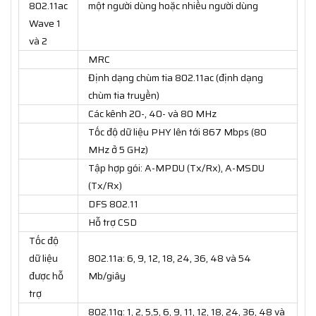
802.11ac
một người dùng hoặc nhiều người dùng
Wave 1
và 2
MRC
Định dạng chùm tia 802.11ac (định dạng
chùm tia truyền)
Các kênh 20-, 40- và 80 MHz
Tốc độ dữ liệu PHY lên tới 867 Mbps (80
MHz ở 5 GHz)
Tập hợp gói: A-MPDU (Tx/Rx), A-MSDU
(Tx/Rx)
DFS 802.11
Hỗ trợ CSD
Tốc độ
dữ liệu
802.11a: 6, 9, 12, 18, 24, 36, 48 và 54
được hỗ
Mb/giây
trợ
802.11g: 1, 2, 5,5, 6, 9, 11, 12, 18, 24, 36, 48 và