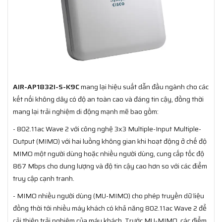
AIR-AP1832I-S-K9C
mang lại hiệu suất dẫn đầu ngành cho các
kết nối không dây có độ an toàn cao và đáng tin cậy, đồng thời
mang lại trải nghiệm di động mạnh mẽ bao gồm:
- 802.11ac Wave 2 với công nghệ 3x3 Multiple-Input Multiple-
Output (MIMO) với hai luồng không gian khi hoạt động ở chế độ
MIMO một người dùng hoặc nhiều người dùng, cung cấp tốc độ
867 Mbps cho dung lượng và độ tin cậy cao hơn so với các điểm
truy cập cạnh tranh.
- MIMO nhiều người dùng (MU-MIMO) cho phép truyền dữ liệu
đồng thời tới nhiều máy khách có khả năng 802.11ac Wave 2 để
cải thiện trải nghiệm của máy khách. Trước MU-MIMO, các điểm