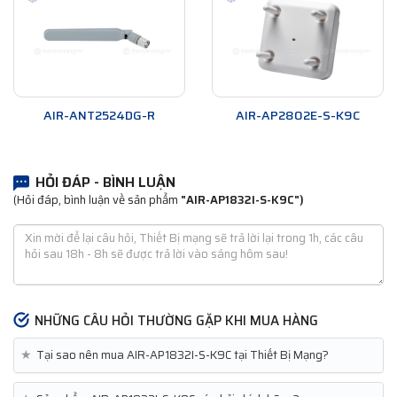
AIR-ANT2524DG-R
AIR-AP2802E-S-K9C
HỎI ĐÁP - BÌNH LUẬN
(Hỏi đáp, bình luận về sản phẩm
"AIR-AP1832I-S-K9C")
NHỮNG CÂU HỎI THƯỜNG GẶP KHI MUA HÀNG
★
Tại sao nên mua AIR-AP1832I-S-K9C tại Thiết Bị Mạng?