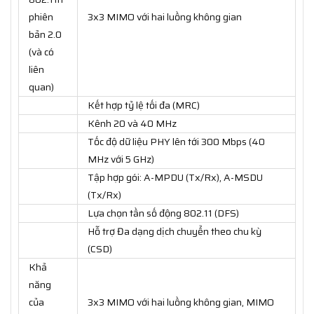
phiên
3x3 MIMO với hai luồng không gian
bản 2.0
(và có
liên
quan)
Kết hợp tỷ lệ tối đa (MRC)
Kênh 20 và 40 MHz
Tốc độ dữ liệu PHY lên tới 300 Mbps (40
MHz với 5 GHz)
Tập hợp gói: A-MPDU (Tx/Rx), A-MSDU
(Tx/Rx)
Lựa chọn tần số động 802.11 (DFS)
Hỗ trợ Đa dạng dịch chuyển theo chu kỳ
(CSD)
Khả
năng
của
3x3 MIMO với hai luồng không gian, MIMO