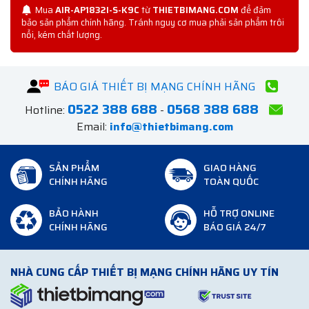
Mua
AIR-AP1832I-S-K9C
từ
THIETBIMANG.COM
để đảm
bảo sản phẩm chính hãng. Tránh nguy cơ mua phải sản phẩm trôi
nổi, kém chất lượng.
BÁO GIÁ THIẾT BỊ MẠNG CHÍNH HÃNG
0522 388 688
0568 388 688
Hotline:
-
Email:
info@thietbimang.com
SẢN PHẨM
GIAO HÀNG
CHÍNH HÃNG
TOÀN QUỐC
BẢO HÀNH
HỖ TRỢ ONLINE
CHÍNH HÃNG
BÁO GIÁ 24/7
NHÀ CUNG CẤP THIẾT BỊ MẠNG CHÍNH HÃNG UY TÍN