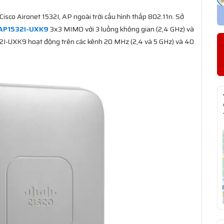
 Cisco Aironet 1532I, AP ngoài trời cấu hình thấp 802.11n. Sở
AP1532I-UXK9
3x3 MIMO với 3 luồng không gian (2,4 GHz) và
2I-UXK9 hoạt động trên các kênh 20 MHz (2,4 và 5 GHz) và 40