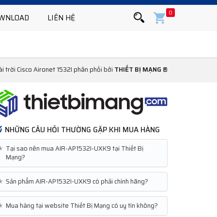
0
WNLOAD
LIÊN HỆ
 trời Cisco Aironet 1532I phân phối bởi
THIẾT BỊ MẠNG ®
NHỮNG CÂU HỎI THƯỜNG GẶP KHI MUA HÀNG
★
Tại sao nên mua AIR-AP1532I-UXK9 tại Thiết Bị
Mạng?
★
Sản phẩm AIR-AP1532I-UXK9 có phải chính hãng?
★
Mua hàng tại website Thiết Bị Mạng có uy tín không?