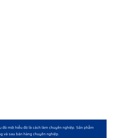
ệc qua lấy lô hàng. Về cơ bản là được từ chất lượng hàng
 hàng bài bản chuyên nghiệp.