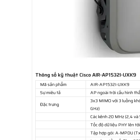
Thông số kỹ thuật Cisco AIR-AP1532I-UXK9
Mã sản phẩm
AIR-AP1532I-UXK9
Sự miêu tả
AP ngoài trời cấu hình t
3x3 MIMO với 3 luồng khô
Đặc trưng
GHz)
Các kênh 20 MHz (2,4 và 
Tốc độ dữ liệu PHY lên t
Tập hợp gói: A-MPDU (T