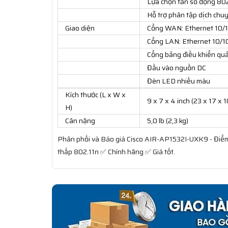
Lựa chọn tần số động 802
Hỗ trợ phân tập dịch chu
Giao diện
Cổng WAN: Ethernet 10/1
Cổng LAN: Ethernet 10/1
Cổng bảng điều khiển quả
Đầu vào nguồn DC
Đèn LED nhiều màu
Kích thước (L x W x
9 x 7 x 4 inch (23 x 17 x 10
H)
Cân nặng
5,0 lb (2,3 kg)
Phân phối và Báo giá Cisco AIR-AP1532I-UXK9 - Điểm tr
thấp 802.11n ✅ Chính hãng ✅ Giá tốt.