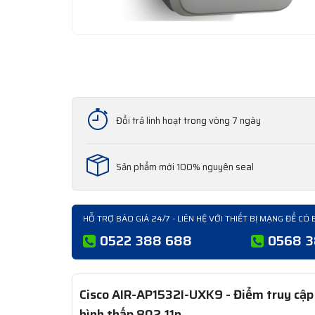
Đổi trả linh hoạt trong vòng 7 ngày
Sản phẩm mới 100% nguyên seal
HỖ TRỢ BÁO GIÁ 24/7 - LIÊN HỆ VỚI THIẾT BỊ MẠNG ĐỂ CÓ 
0522 388 688
0568 
Cisco AIR-AP1532I-UXK9 - Điểm truy cập n
hình thấp 802.11n