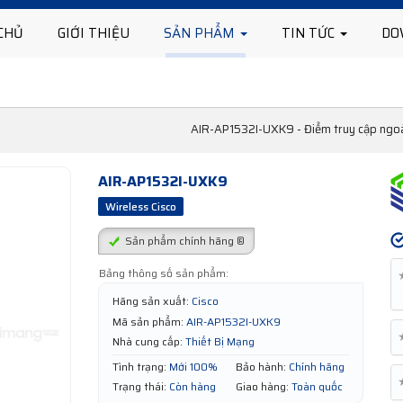
CHỦ
GIỚI THIỆU
SẢN PHẨM
TIN TỨC
DO
AIR-AP1532I-UXK9 - Điểm truy cập ngoài
AIR-AP1532I-UXK9
Wireless Cisco
Sản phẩm chính hãng ®
Bảng thông số sản phẩm:
Hãng sản xuất:
Cisco
Mã sản phẩm:
AIR-AP1532I-UXK9
Nhà cung cấp:
Thiết Bị Mạng
Tình trạng:
Mới 100%
Bảo hành:
Chính hãng
Trạng thái:
Còn hàng
Giao hàng:
Toàn quốc