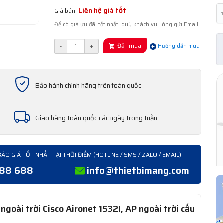
Liên hệ giá tốt
Giá bán:
Để có giá ưu đãi tốt nhất, quý khách vui lòng gửi Email!
Đặt mua
-
+
Hướng dẫn mua
Bảo hành chính hãng trên toàn quốc
Giao hàng toàn quốc các ngày trong tuần
BÁO GIÁ TỐT NHẤT TẠI THỜI ĐIỂM (HOTLINE / SMS / ZALO / EMAIL)
388 688
info@thietbimang.com
goài trời Cisco Aironet 1532I, AP ngoài trời cấu