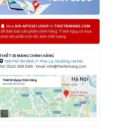
Mua
AIR-AP1532I-UXK9
từ
THIETBIMANG.COM
để đảm bảo sản phẩm chính hãng. Tránh nguy cơ mua
phải sản phẩm trôi nổi, kém chất lượng.
THIẾT BỊ MẠNG CHÍNH HÃNG
188 Phố Yên Bình, P. Phúc La, Hà Đông, Hà Nội
Tel: 0522 388 688 - Email: info@thietbimang.com