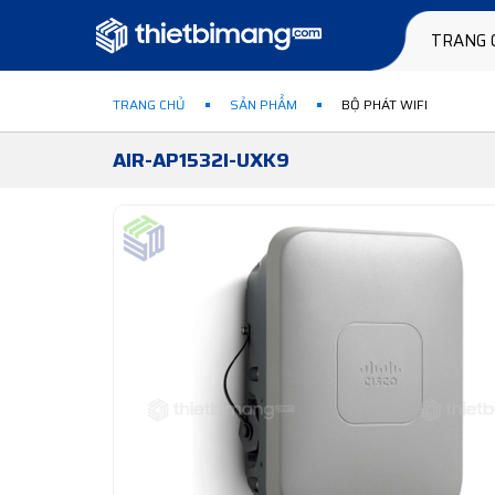
TRANG 
TRANG CHỦ
SẢN PHẨM
BỘ PHÁT WIFI
AIR-AP1532I-UXK9