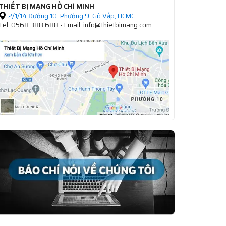
THIẾT BỊ MẠNG HỒ CHÍ MINH
2/1/14 Đường 10, Phường 9, Gò Vấp, HCMC
Tel: 0568 388 688 - Email: info@thietbimang.com