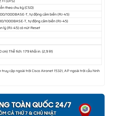
.11 (DFS)
yển theo chu kỳ (CSD)
00/1000BASE-T, tự động cảm biến (RJ-45)
00/1000BASE-T, tự động cảm biến (RJ-45)
n lý (RJ-45) có nút Reset
 cm) Thể tích: 179 khối in. (2,9 lít)
uy cập ngoài trời Cisco Aironet 1532I, AP ngoài trời cấu hình