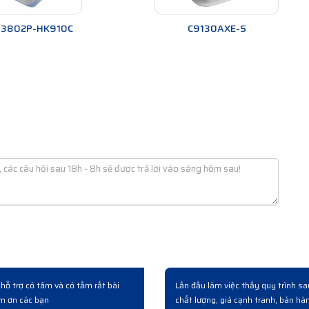
P3802P-HK910C
C9130AXE-S
switch bên này. Làm việc chuyên
Có người quen giới thiêụ và làm vi
 nghiệp...
hoá, giá cả và cách phục vụ khách