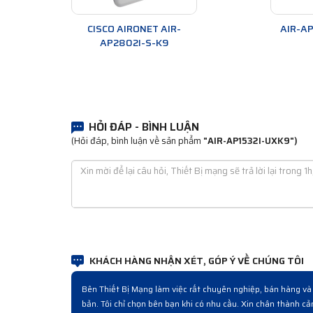
CISCO AIRONET AIR-
AIR-A
AP2802I-S-K9
HỎI ĐÁP - BÌNH LUẬN
(Hỏi đáp, bình luận về sản phẩm
"AIR-AP1532I-UXK9")
KHÁCH HÀNG NHẬN XÉT, GÓP Ý VỀ CHÚNG TÔI
Đợt rồi công ty cải tạo nâng cấp hệ thống có mua mấy bộ 
nghiệp từ lúc hỏi mua đến giao hàng và bàn giao rất chuyên