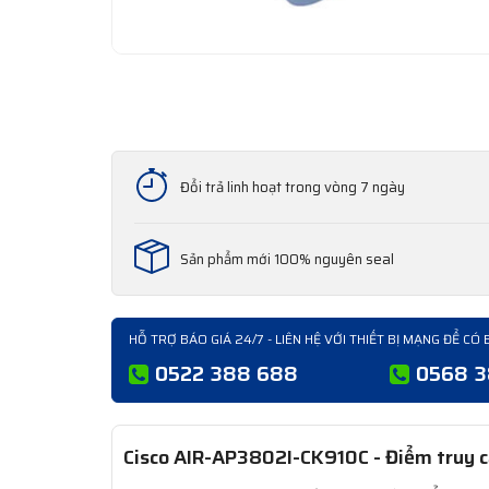
Đổi trả linh hoạt trong vòng 7 ngày
Sản phẩm mới 100% nguyên seal
HỖ TRỢ BÁO GIÁ 24/7 - LIÊN HỆ VỚI THIẾT BỊ MẠNG ĐỂ CÓ 
0522 388 688
0568 
Cisco AIR-AP3802I-CK910C - Điểm truy c