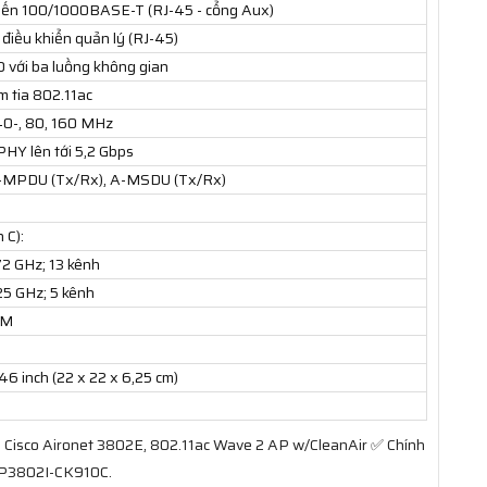
biến 100/1000BASE-T (RJ-45 - cổng Aux)
 điều khiển quản lý (RJ-45)
với ba luồng không gian
m tia 802.11ac
 40-, 80, 160 MHz
 PHY lên tới 5,2 Gbps
 A-MPDU (Tx/Rx), A-MSDU (Tx/Rx)
 C):
72 GHz; 13 kênh
25 GHz; 5 kênh
AM
46 inch (22 x 22 x 6,25 cm)
 Cisco Aironet 3802E, 802.11ac Wave 2 AP w/CleanAir ✅ Chính
-AP3802I-CK910C.