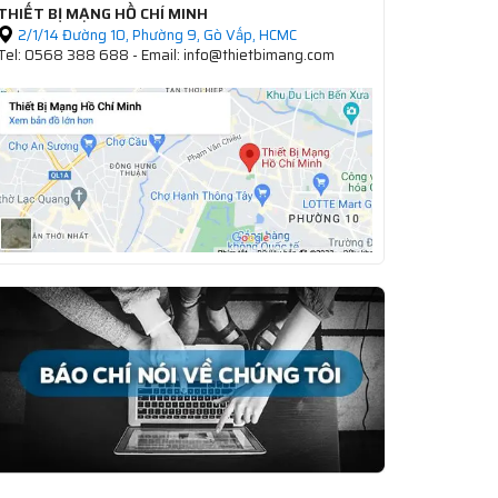
THIẾT BỊ MẠNG HỒ CHÍ MINH
2/1/14 Đường 10, Phường 9, Gò Vấp, HCMC
Tel: 0568 388 688 - Email: info@thietbimang.com