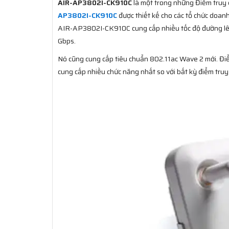
AIR-AP3802I-CK910C
là một trong những Điểm truy 
AP3802I-CK910C
được thiết kế cho các tổ chức doanh
AIR-AP3802I-CK910C cung cấp nhiều tốc độ đường lên 
Gbps.
Nó cũng cung cấp tiêu chuẩn 802.11ac Wave 2 mới. Đi
cung cấp nhiều chức năng nhất so với bất kỳ điểm tru