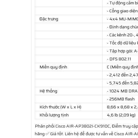
- Tự động cảm 
- Cổng giao diện
Đặc trưng
- 4x4 MU-MIMO 
- Định dạng chù
- Các kênh 20-,
- Tốc độ dữ liệu
- Tập hợp gói:
- DFS 802.11
Miền quy định
C (Miền quy định
- 2,412 đến 2,4
- 5,745 đến 5,8
Hệ thống
- 1024 MB DR
- 256MB flash
Kích thước (W x L x H)
8,66 x 8,68 x 2,
Khối lượng tịnh
4,6 lb (2,09 kg)
Phân phối Cisco AIR-AP3802I-CK910C, Điểm truy cập
hãng ✅ Giá tốt. Liên hệ để được tư vấn về Cisco AIR