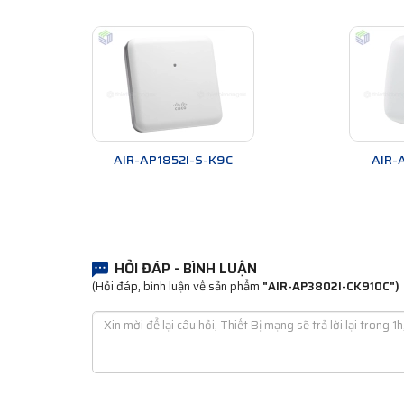
AIR-AP1852I-S-K9C
AIR-
HỎI ĐÁP - BÌNH LUẬN
(Hỏi đáp, bình luận về sản phẩm
"AIR-AP3802I-CK910C")