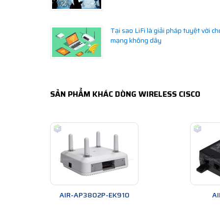
Tại sao LiFi là giải pháp tuyệt vời ch
mạng không dây
SẢN PHẨM KHÁC DÒNG WIRELESS CISCO
AIR-AP3802P-EK910
A