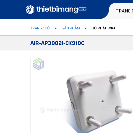
TRANG 
TRANG CHỦ
SẢN PHẨM
BỘ PHÁT WIFI
AIR-AP3802I-CK910C