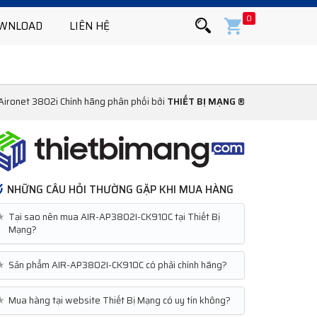
0
WNLOAD
LIÊN HỆ
Aironet 3802i Chính hãng phân phối bởi
THIẾT BỊ MẠNG ®
NHỮNG CÂU HỎI THƯỜNG GẶP KHI MUA HÀNG
★
Tại sao nên mua AIR-AP3802I-CK910C tại Thiết Bị
Mạng?
★
Sản phẩm AIR-AP3802I-CK910C có phải chính hãng?
★
Mua hàng tại website Thiết Bị Mạng có uy tín không?