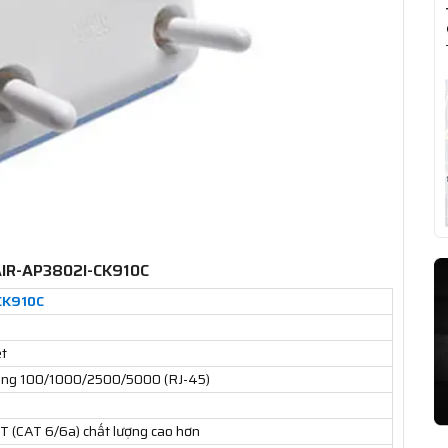
 AIR-AP3802I-CK910C
CK910C
et
năng 100/1000/2500/5000 (RJ-45)
 (CAT 6/6a) chất lượng cao hơn