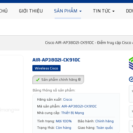
CHỦ
GIỚI THIỆU
SẢN PHẨM
TIN TỨC
DO
Cisco AIR-AP3802I-CK910C - Điểm truy cập Cisco 
AIR-AP3802I-CK910C
Wireless Cisco
Sản phẩm chính hãng ®
Bảng thông số sản phẩm:
Hãng sản xuất:
Cisco
Mã sản phẩm:
AIR-AP3802I-CK910C
Nhà cung cấp:
Thiết Bị Mạng
Tình trạng:
Mới 100%
Bảo hành:
Chính hãng
Trạng thái:
Còn hàng
Giao hàng:
Toàn quốc