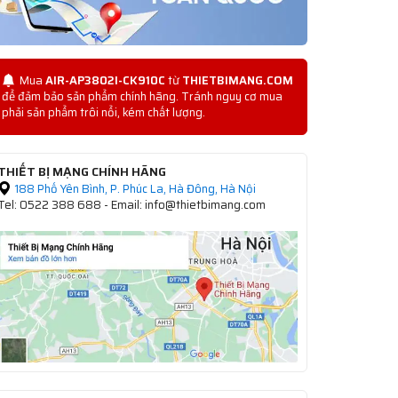
Mua
AIR-AP3802I-CK910C
từ
THIETBIMANG.COM
để đảm bảo sản phẩm chính hãng. Tránh nguy cơ mua
phải sản phẩm trôi nổi, kém chất lượng.
THIẾT BỊ MẠNG CHÍNH HÃNG
188 Phố Yên Bình, P. Phúc La, Hà Đông, Hà Nội
Tel: 0522 388 688 - Email: info@thietbimang.com