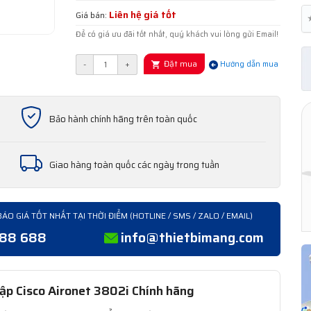
Liên hệ giá tốt
Giá bán:
Để có giá ưu đãi tốt nhất, quý khách vui lòng gửi Email!
Đặt mua
-
+
Hướng dẫn mua
Bảo hành chính hãng trên toàn quốc
Giao hàng toàn quốc các ngày trong tuần
BÁO GIÁ TỐT NHẤT TẠI THỜI ĐIỂM (HOTLINE / SMS / ZALO / EMAIL)
388 688
info@thietbimang.com
ập Cisco Aironet 3802i Chính hãng