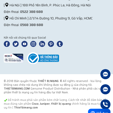
[
Hà Nội ] 188 Phố Yên Bình, P. Phúc La, Hà Đông, Hà Nội
Điện thoại:
0522 388 688
[
Hồ Chí Minh ] 2/1/14 Đường 10, Phường 9, Gò Vấp, HCMC
Điện thoại:
0568 388 688
Kết nối với chúng tôi qua Social
© 2018 Bản quyền thuộc
THIẾT BỊ MẠNG
. ® All rights reserved - Vui lòng
không sao chép nội dung khi không được sự đồng ý của chúng tôi.
THIETBIMANG.COM
Genuine Product Distribution - Nhà phân phối các sản
phẩm thiết bị mạng uy tín hàng đầu tại Việt Nam.
Để tránh mua phải sản phẩm kém chất lượng. Cách tốt nhất để đảm bảo để
mua đúng sản phẩm
Cisco
,
Juniper
,
thiết bị quang
chính hãng là mua từ đơn vị
uy tín |
Thietbimang.com