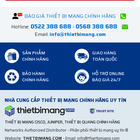
BÁO GIÁ THIẾT BỊ MẠNG CHÍNH HÃNG
0522 388 688
0568 388 688
Hotline:
-
Email:
info@thietbimang.com
SẢN PHẨM
GIAO HÀNG
CHÍNH HÃNG
TOÀN QUỐC
BẢO HÀNH
HỖ TRỢ ONLINE
CHÍNH HÃNG
BÁO GIÁ 24/7
NHÀ CUNG CẤP THIẾT BỊ MẠNG CHÍNH HÃNG UY TÍN
THIẾT BỊ MẠNG CISCO, JUNIPER, THIẾT BỊ QUANG CHÍNH HÃNG
Networks Authorized Distributor - Phân phối thiết bị mạng uy tín ®
Website:
THIETBIMANG.COM
- Email: info@thietbimang.com