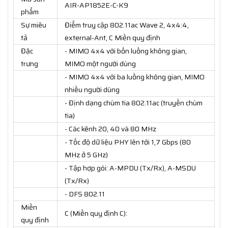
AIR-AP1852E-C-K9
phẩm
Sự miêu
Điểm truy cập 802.11ac Wave 2, 4x4:4,
tả
external-Ant, C Miền quy định
Đặc
- MIMO 4x4 với bốn luồng không gian,
trưng
MIMO một người dùng
- MIMO 4x4 với ba luồng không gian, MIMO
nhiều người dùng
- Định dạng chùm tia 802.11ac (truyền chùm
tia)
- Các kênh 20, 40 và 80 MHz
- Tốc độ dữ liệu PHY lên tới 1,7 Gbps (80
MHz ở 5 GHz)
- Tập hợp gói: A-MPDU (Tx/Rx), A-MSDU
(Tx/Rx)
- DFS 802.11
Miền
C (Miền quy định C):
quy định