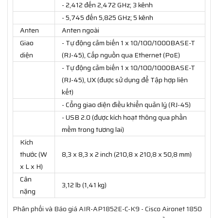
- 2,412 đến 2,472 GHz; 3 kênh
- 5,745 đến 5,825 GHz; 5 kênh
Anten
Anten ngoài
Giao
- Tự động cảm biến 1 x 10/100/1000BASE-T
diện
(RJ-45), Cấp nguồn qua Ethernet (PoE)
- Tự động cảm biến 1 x 10/100/1000BASE-T
(RJ-45), UX (được sử dụng để Tập hợp liên
kết)
- Cổng giao diện điều khiển quản lý (RJ-45)
- USB 2.0 (được kích hoạt thông qua phần
mềm trong tương lai)
Kích
thước (W
8,3 x 8,3 x 2 inch (210,8 x 210,8 x 50,8 mm)
x L x H)
Cân
3,12 lb (1,41 kg)
nặng
Phân phối và Báo giá AIR-AP1852E-C-K9 - Cisco Aironet 1850