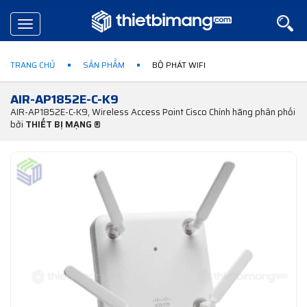
Toggle
navigation
TRANG CHỦ
SẢN PHẨM
BỘ PHÁT WIFI
AIR-AP1852E-C-K9
AIR-AP1852E-C-K9, Wireless Access Point Cisco Chính hãng phân phối
bởi
THIẾT BỊ MẠNG ®