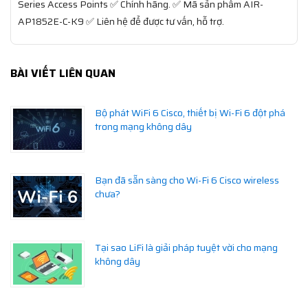
Series Access Points ✅ Chính hãng. ✅ Mã sản phẩm AIR-
AP1852E-C-K9 ✅ Liên hệ để được tư vấn, hỗ trợ.
BÀI VIẾT LIÊN QUAN
Bộ phát WiFi 6 Cisco, thiết bị Wi-Fi 6 đột phá
trong mạng không dây
Bạn đã sẵn sàng cho Wi-Fi 6 Cisco wireless
chưa?
Tại sao LiFi là giải pháp tuyệt vời cho mạng
không dây