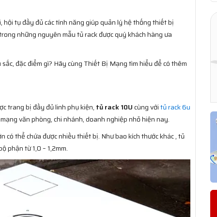
i, hội tụ đầy đủ các tính năng giúp quản lý hệ thống thiết bị
 trong những nguyên mẫu tủ rack được quý khách hàng ưa
sắc, đặc điểm gì? Hãy cùng Thiết Bị Mạng tìm hiểu để có thêm
c trang bị đầy đủ linh phụ kiện,
tủ rack 10U
cùng với
tủ rack 6u
h mạng văn phòng, chi nhánh, doanh nghiệp nhỏ hiện nay.
ớn có thể chứa được nhiều thiết bị. Như bao kích thước khác , tủ
bộ phận từ 1,0 – 1,2mm.