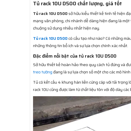
Tủ rack 10U D500 chất lượng, giá tốt
Tủ rack 10U D500
sở hữu kiểu thiết kế tinh tế hiện đạ
mạng văn phòng, chi nhánh dễ dàng hiện đang là một
chuộng sử dụng nhiều nhất hiện nay.
Tủ rack 10U D500
có cấu tạo như nào? Có những màu 
những thông tin bổ ích và sự lựa chọn chính xác nhất.
Đặc điểm nổi bật của tủ rack 10U D500
Sở hữu thiết kế hoàn hảo theo quy cách tủ đứng và đượ
treo tường
đang là sự lựa chọn số một cho các mô hìn
Tủ có kết cấu 4 khung hàn liền cứng cáp với tải trọng l
rack 10U cũng được làm từ chất liệu tôn với độ dày các 