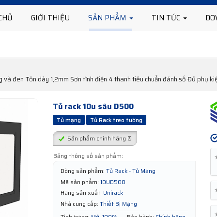
CHỦ
GIỚI THIỆU
SẢN PHẨM
TIN TỨC
DO
g và đen Tôn dày 1,2mm Sơn tĩnh điện 4 thanh tiêu chuẩn đánh số Đủ phụ k
Tủ rack 10u sâu D500
Tủ mạng
Tủ Rack treo tường
Sản phẩm chính hãng ®
Bảng thông số sản phẩm:
Dòng sản phẩm:
Tủ Rack - Tủ Mạng
Mã sản phẩm:
10UD500
Hãng sản xuất:
Unirack
Nhà cung cấp:
Thiết Bị Mạng
Tình trạng:
Mới 100%
Bảo hành:
Chính hãng