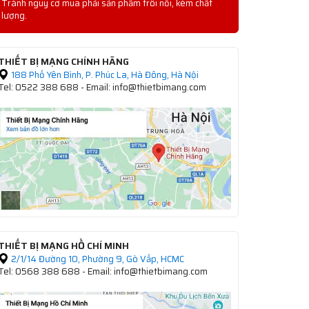
Tránh nguy cơ mua phải sản phẩm trôi nổi, kém chất
lượng.
THIẾT BỊ MẠNG CHÍNH HÃNG
188 Phố Yên Bình, P. Phúc La, Hà Đông, Hà Nội
Tel: 0522 388 688 - Email: info@thietbimang.com
THIẾT BỊ MẠNG HỒ CHÍ MINH
2/1/14 Đường 10, Phường 9, Gò Vấp, HCMC
Tel: 0568 388 688 - Email: info@thietbimang.com