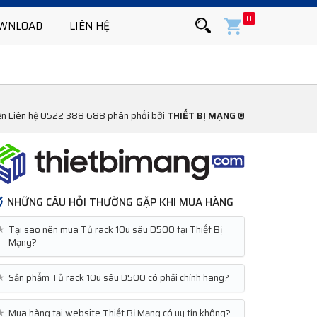
0
WNLOAD
LIÊN HỆ
iện Liên hệ 0522 388 688 phân phối bởi
THIẾT BỊ MẠNG ®
NHỮNG CÂU HỎI THƯỜNG GẶP KHI MUA HÀNG
★
Tại sao nên mua Tủ rack 10u sâu D500 tại Thiết Bị
Mạng?
★
Sản phẩm Tủ rack 10u sâu D500 có phải chính hãng?
★
Mua hàng tại website Thiết Bị Mạng có uy tín không?