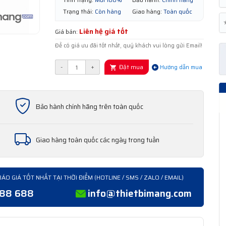
Trạng thái:
Còn hàng
Giao hàng:
Toàn quốc
Liên hệ giá tốt
Giá bán:
Để có giá ưu đãi tốt nhất, quý khách vui lòng gửi Email!
Đặt mua
-
+
Hướng dẫn mua
Bảo hành chính hãng trên toàn quốc
Giao hàng toàn quốc các ngày trong tuần
BÁO GIÁ TỐT NHẤT TẠI THỜI ĐIỂM (HOTLINE / SMS / ZALO / EMAIL)
388 688
info@thietbimang.com