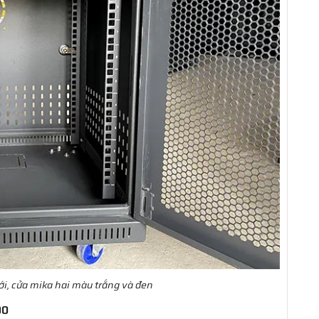
ới, cửa mika hai màu trắng và đen
00