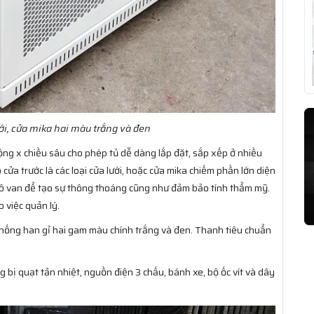
ới, cửa mika hai màu trắng và đen
ộng x chiều sâu cho phép tủ dễ dàng lắp đặt, sắp xếp ở nhiều
 cửa trước là các loại cửa lưới, hoặc cửa mika chiếm phần lớn diện
ỗ ô van để tạo sự thông thoáng cũng như đảm bảo tính thẩm mỹ.
o việc quản lý.
chống han gỉ hai gam màu chính trắng và đen. Thanh tiêu chuẩn
 bị quạt tản nhiệt, nguồn điện 3 chấu, bánh xe, bộ ốc vít và dây