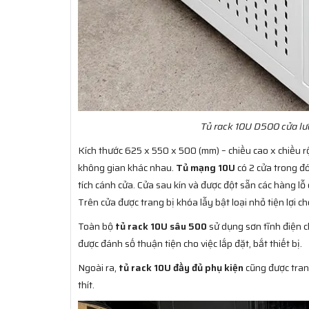
Tủ rack 10U D500 cửa lư
Kích thước 625 x 550 x 500 (mm) – chiều cao x chiều r
không gian khác nhau.
Tủ mạng 10U
có 2 cửa trong đó
tích cánh cửa. Cửa sau kín và được đột sẵn các hàng l
Trên cửa được trang bị khóa lẫy bật loại nhỏ tiện lợi ch
Toàn bộ
tủ rack 10U sâu 500
sử dụng sơn tĩnh điện 
được đánh số thuận tiện cho việc lắp đặt, bắt thiết bị.
Ngoài ra,
tủ rack 10U đầy đủ phụ kiện
cũng được trang
thít.