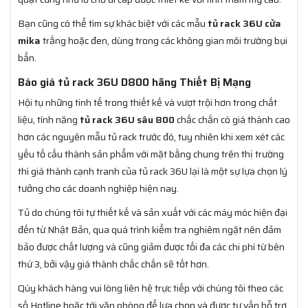
Bạn cũng có thể tìm sự khác biệt với các mẫu
tủ rack 36U cửa
mika
trắng hoặc đen, dùng trong các không gian môi trường bụi
bẩn.
Báo giá tủ rack 36U D800 hãng Thiết Bị Mạng
Hội tụ những tinh tế trong thiết kế và vượt trội hơn trong chất
liệu, tính năng
tủ rack 36U sâu 800
chắc chắn có giá thành cao
hơn các nguyên mẫu tủ rack trước đó, tuy nhiên khi xem xét các
yếu tố cấu thành sản phẩm với mặt bằng chung trên thị trường
thì giá thành cạnh tranh của tủ rack 36U lại là một sự lựa chọn lý
tưởng cho các doanh nghiệp hiện nay.
Tủ do chúng tôi tự thiết kế và sản xuất với các máy móc hiện đại
đến từ Nhật Bản, qua quá trình kiểm tra nghiêm ngặt nên đảm
bảo được chất lượng và cũng giảm được tối đa các chi phí từ bên
thứ 3, bởi vậy giá thành chắc chắn sẽ tốt hơn.
Qúy khách hàng vui lòng liên hệ trực tiếp với chúng tôi theo các
số Hotline hoặc tới văn phòng để lựa chọn và được tư vấn hỗ trợ