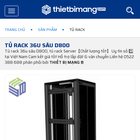
Toggle
navigation
TRANG CHỦ
SẢN PHẨM
TỦ RACK
TỦ RACK 36U SÂU D800
Tủ rack 36u sâu D800, tủ rack Server【Chất lượng tốt】 Uy tín số 1️⃣
tại Việt Nam Cam kết giá tốt Hỗ trợ lắp đặt & vận chuyển Liên hệ 0522
388 688 phân phối bởi
THIẾT BỊ MẠNG ®