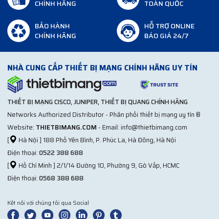
CHÍNH HÃNG
TOÀN QUỐC
BẢO HÀNH
HỖ TRỢ ONLINE
CHÍNH HÃNG
BÁO GIÁ 24/7
NHÀ CUNG CẤP THIẾT BỊ MẠNG CHÍNH HÃNG UY TÍN
THIẾT BỊ MẠNG CISCO, JUNIPER, THIẾT BỊ QUANG CHÍNH HÃNG
Networks Authorized Distributor - Phân phối thiết bị mạng uy tín ®
Website:
THIETBIMANG.COM
- Email: info@thietbimang.com
[
Hà Nội ] 188 Phố Yên Bình, P. Phúc La, Hà Đông, Hà Nội
Điện thoại:
0522 388 688
[
Hồ Chí Minh ] 2/1/14 Đường 10, Phường 9, Gò Vấp, HCMC
Điện thoại:
0568 388 688
Kết nối với chúng tôi qua Social