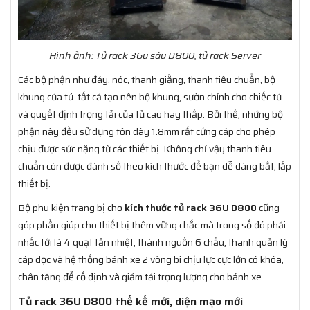
Hình ảnh: Tủ rack 36u sâu D800, tủ rack Server
Các bộ phận như đáy, nóc, thanh giằng, thanh tiêu chuẩn, bộ
khung của tủ. tất cả tạo nên bộ khung, sườn chính cho chiếc tủ
và quyết định trọng tải của tủ cao hay thấp. Bởi thế, những bộ
phận này đều sử dụng tôn dày 1.8mm rất cứng cáp cho phép
chịu được sức nặng từ các thiết bị. Không chỉ vậy thanh tiêu
chuẩn còn được đánh số theo kích thước để bạn dễ dàng bắt, lắp
thiết bị.
Bộ phu kiện trang bị cho
kích thước tủ rack 36U D800
cũng
góp phần giúp cho thiết bị thêm vững chắc mà trong số đó phải
nhắc tới là 4 quạt tản nhiệt, thành nguồn 6 chấu, thanh quản lý
cáp dọc và hệ thống bánh xe 2 vòng bi chịu lực cực lớn có khóa,
chân tăng để cố định và giảm tải trọng lượng cho bánh xe.
Tủ rack 36U D800 thế kế mới, diện mạo mới