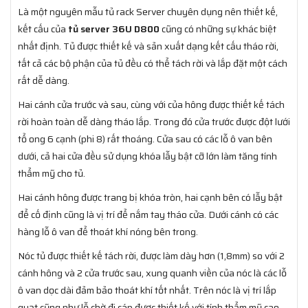
Là một nguyên mẫu tủ rack Server chuyên dụng nên thiết kế,
kết cấu của
tủ server 36U D800
cũng có những sự khác biệt
nhất định. Tủ được thiết kế và sản xuất dạng kết cấu tháo rời,
tất cả các bộ phận của tủ đều có thể tách rời và lắp đặt một cách
rất dễ dàng.
Hai cánh cửa trước và sau, cùng với của hông được thiết kế tách
rời hoàn toàn dễ dàng tháo lắp. Trong đó cửa trước được đột lưới
tổ ong 6 cạnh (phi 8) rất thoáng. Cửa sau có các lỗ ô van bên
dưới, cả hai cửa đều sử dụng khóa lẫy bật cỡ lớn làm tăng tính
thẩm mỹ cho tủ.
Hai cánh hông được trang bị khóa tròn, hai cạnh bên có lẫy bật
để cố định cũng là vị trí để nắm tay tháo cửa. Dưới cánh có các
hàng lỗ ô van để thoát khí nóng bên trong.
Nóc tủ được thiết kế tách rời, được làm dày hơn (1,8mm) so với 2
cánh hông và 2 cửa trước sau, xung quanh viền của nóc là các lỗ
ô van dọc dài đảm bảo thoát khí tốt nhất. Trên nóc là vị trí lắp
quạt cũng như lỗ chờ đi cáp được thiết kế với tính thẩm mỹ cao.