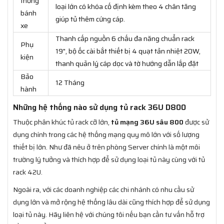
thống
loại lớn có khóa cố định kèm theo 4 chân tăng
bánh
giúp tủ thêm cứng cáp.
xe
Thanh cấp nguồn 6 chấu đa năng chuẩn rack
Phụ
19", bộ ốc cài bắt thiết bị 4 quạt tản nhiệt 20W,
kiện
thanh quản lý cáp dọc và tờ hướng dẫn lắp đặt
Bảo
12 Tháng
hành
Những hệ thống nào sử dụng tủ rack 36U D800
Thuộc phân khúc tủ rack cỡ lớn,
tủ mạng 36U sâu 800
được sử
dụng chính trong các hệ thống mạng quy mô lớn với số lượng
thiết bị lớn. Như đã nêu ở trên phòng Server chính là một môi
trường lý tưởng và thích hợp để sử dụng loại tủ này cùng với tủ
rack 42U.
Ngoài ra, với các doanh nghiệp các chi nhánh có nhu cầu sử
dụng lớn và mở rộng hệ thống lâu dài cũng thích hợp để sử dụng
loại tủ này. Hãy liên hệ với chúng tôi nếu bạn cần tư vấn hỗ trợ