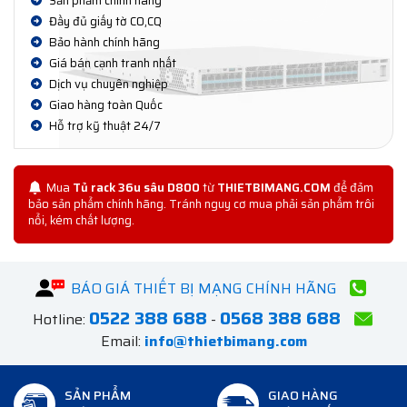
Sản phẩm chính hãng
Đầy đủ giấy tờ CO,CQ
Bảo hành chính hãng
Giá bán cạnh tranh nhất
Dịch vụ chuyên nghiệp
Giao hàng toàn Quốc
Hỗ trợ kỹ thuật 24/7
Mua
Tủ rack 36u sâu D800
từ
THIETBIMANG.COM
để đảm
bảo sản phẩm chính hãng. Tránh nguy cơ mua phải sản phẩm trôi
nổi, kém chất lượng.
BÁO GIÁ THIẾT BỊ MẠNG CHÍNH HÃNG
0522 388 688
0568 388 688
Hotline:
-
Email:
info@thietbimang.com
SẢN PHẨM
GIAO HÀNG