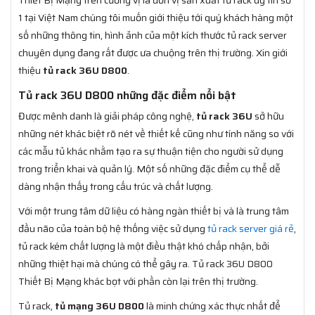
1 tại Việt Nam chúng tôi muốn giới thiệu tới quý khách hàng một
số những thông tin, hình ảnh của một kích thước tủ rack server
chuyên dụng đang rất được ưa chuộng trên thị trường. Xin giới
thiệu
tủ rack 36U D800
.
Tủ rack 36U D800 những đặc điểm nổi bật
Được mênh danh là giải pháp công nghệ,
tủ rack 36U
sở hữu
những nét khác biệt rõ nét về thiết kế cũng như tính năng so với
các mẫu tủ khác nhằm tạo ra sự thuận tiện cho người sử dụng
trong triển khai và quản lý. Một số những đặc điểm cụ thể dễ
dàng nhận thấy trong cấu trúc và chất lượng.
Với một trung tâm dữ liệu có hàng ngàn thiết bị và là trung tâm
đầu não của toàn bộ hệ thống việc sử dụng
tủ rack server giá rẻ
,
tủ rack kém chất lượng là một điều thật khó chấp nhận, bởi
những thiệt hại mà chúng có thể gây ra. Tủ rack 36U D800
Thiết Bị Mạng khác bọt với phần còn lại trên thị trường.
Tủ rack,
tủ mạng 36U D800
là minh chứng xác thực nhất để