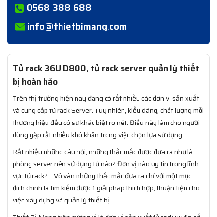
0568 388 688
info@thietbimang.com
Tủ rack 36U D800, tủ rack server quản lý thiết
bị hoàn hảo
Trên thị trường hiện nay đang có rất nhiều các đơn vị sản xuất
và cung cấp tủ rack Server. Tuy nhiên, kiểu dáng, chất lượng mỗi
thương hiệu đều có sự khác biệt rõ nét. Điều này làm cho người
dùng gặp rất nhiều khó khăn trong việc chọn lựa sử dụng.
Rất nhiều những câu hỏi, những thắc mắc được đưa ra như là
phòng server nên sử dụng tủ nào? Đơn vị nào uy tín trong lĩnh
vực tủ rack?... Vô vàn những thắc mắc đưa ra chỉ với một mục
đích chính là tìm kiếm được 1 giải pháp thích hợp, thuận tiện cho
việc xây dựng và quản lý thiết bị.
Thiết Bị Mạng trên cương vị là đơn vị sản xuất tủ rack uy tín số