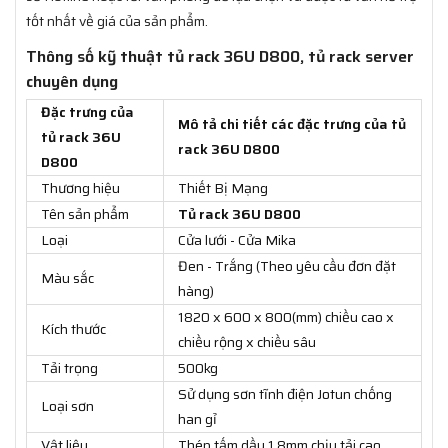
tốt nhất về giá của sản phẩm.
Thông số kỹ thuật tủ rack 36U D800, tủ rack server
chuyên dụng
Đặc trưng của
Mô tả chi tiết các đặc trưng của tủ
tủ rack 36U
rack 36U D800
D800
Thương hiệu
Thiết Bị Mạng
Tên sản phẩm
Tủ rack 36U D800
Loại
Cửa lưới - Cửa Mika
Đen - Trắng (Theo yêu cầu đơn đặt
Màu sắc
hàng)
1820 x 600 x 800(mm) chiều cao x
Kích thước
chiều rộng x chiều sâu
Tải trọng
500kg
Sử dụng sơn tĩnh điện Jotun chống
Loại sơn
han gỉ
Vật liệu
Thép tấm dầy 1,8mm chịu tải cao