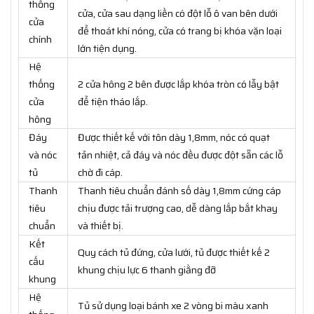
thống
cửa, cửa sau dạng liền có đột lỗ ô van bên dưới
cửa
để thoát khí nóng, cửa có trang bị khóa vặn loại
chính
lớn tiện dụng.
Hệ
thống
2 cửa hông 2 bên được lắp khóa tròn có lẫy bật
cửa
để tiện tháo lắp.
hông
Đáy
Được thiết kế với tôn dày 1,8mm, nóc có quạt
và nóc
tản nhiệt, cả đáy và nóc đều được đột sẵn các lỗ
tủ
chờ đi cáp.
Thanh
Thanh tiêu chuẩn đánh số dày 1,8mm cứng cáp
tiêu
chịu được tải trượng cao, dễ dàng lắp bắt khay
chuẩn
và thiết bị.
Kết
Quy cách tủ đứng, cửa lưới, tủ được thiết kế 2
cấu
khung chịu lực 6 thanh giằng đỡ
khung
Hệ
Tủ sử dụng loại bánh xe 2 vòng bi màu xanh