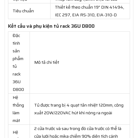
Thiết kế theo chuẩn 19" DIN 41494,
Tiêu chuẩn
IEC 297, EIA RS-310, EIA-310-D
Kết cấu và phụ kiện tủ rack 36U D800
Đặc
tính
sản
phẩm
Mô tả chi tiết
tủ
rack
36U
D800
Hệ
thống
Tủ được trang bị 4 quạt tản nhiệt 120mm, công
làm
xuất 20W/220VAC hút khí nóng ra ngoài
mát
2 cửa trước và sau trong đó cửa trước có thể là
Hệ
cửa lưới hoặc mika chiếm 90% diện tích cánh