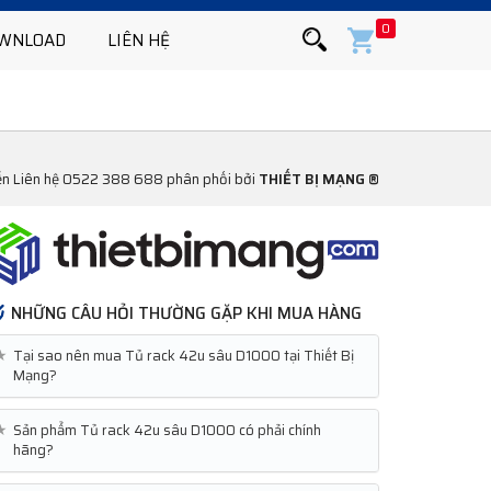
0
WNLOAD
LIÊN HỆ
yển Liên hệ 0522 388 688 phân phối bởi
THIẾT BỊ MẠNG ®
NHỮNG CÂU HỎI THƯỜNG GẶP KHI MUA HÀNG
★
Tại sao nên mua Tủ rack 42u sâu D1000 tại Thiết Bị
Mạng?
★
Sản phẩm Tủ rack 42u sâu D1000 có phải chính
hãng?