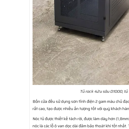
Tủ rack 42u sâu D1000, tủ
Bốn cửa đều sử dụng sơn tĩnh điện 2 gam màu chủ đạo
rất cao, tạo được nhiều ấn tượng tốt với quý khách hàn
Nóc tủ được thiết kế tách rời, được làm dày hơn (1,8mm
nóc là các lỗ ô van dọc dài đảm bảo thoát khí tốt nhất. T