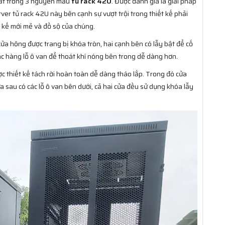
t trong 3 nguyên mẫu
tủ rack 42U
. Được đánh giá là giải pháp
er tủ rack 42U này ​bên cạnh sự vượt trội trong thiết kế phải
iết kế mới mẻ và đồ sộ của chúng.
cửa hông được trang bị khóa tròn, hai cạnh bên có lẫy bật để cố
các hàng lỗ ô van để thoát khí nóng bên trong dễ dàng hơn.
c thiết kế tách rời hoàn toàn dễ dàng tháo lắp. Trong đó cửa
ửa sau có các lỗ ô van bên dưới, cả hai cửa đều sử dụng khóa lẫy