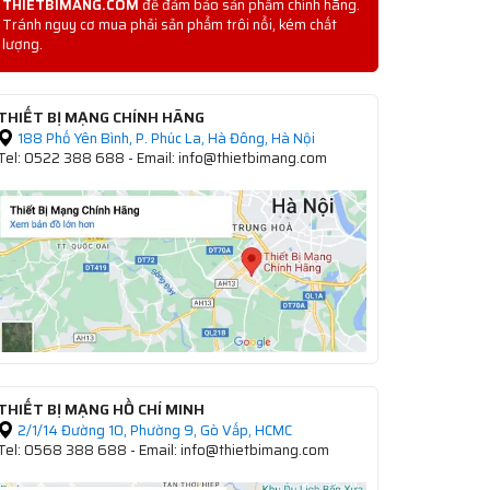
THIETBIMANG.COM
để đảm bảo sản phẩm chính hãng.
Tránh nguy cơ mua phải sản phẩm trôi nổi, kém chất
lượng.
THIẾT BỊ MẠNG CHÍNH HÃNG
188 Phố Yên Bình, P. Phúc La, Hà Đông, Hà Nội
Tel: 0522 388 688 - Email: info@thietbimang.com
THIẾT BỊ MẠNG HỒ CHÍ MINH
2/1/14 Đường 10, Phường 9, Gò Vấp, HCMC
Tel: 0568 388 688 - Email: info@thietbimang.com