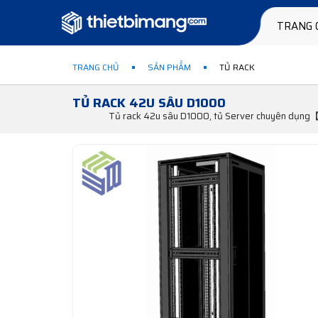
TRANG 
TRANG CHỦ
SẢN PHẨM
TỦ RACK
TỦ RACK 42U SÂU D1000
Tủ rack 42u sâu D1000, tủ Server chuyên dụng【Ch