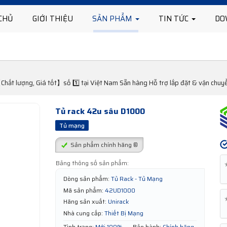
CHỦ
GIỚI THIỆU
SẢN PHẨM
TIN TỨC
DO
ất lượng, Giá tốt】số 1️⃣ tại Việt Nam Sẵn hàng Hỗ trợ lắp đặt & vận chu
Tủ rack 42u sâu D1000
Tủ mạng
Sản phẩm chính hãng ®
Bảng thông số sản phẩm:
Dòng sản phẩm:
Tủ Rack - Tủ Mạng
Mã sản phẩm:
42UD1000
Hãng sản xuất:
Unirack
Nhà cung cấp:
Thiết Bị Mạng
Tình trạng:
Mới 100%
Bảo hành:
Chính hãng