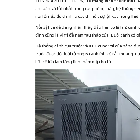
Tủ rack 42U D1000 là loại
tủ mạng kích thước lớn
nhấ
an toàn và tốt nhất trong các phòng máy, hệ thống serv
nói tới nữa đó chính là các chi tiết, sự lột xác trong th
Nổi bật và dễ dàng nhận thấy đầu tiên có lẽ là 2 cánh 
định cũng là vị trí để nắm tay tháo cửa. Dưới cánh có 
Hệ thống cánh cửa trước và sau, cùng với của hông đượ
trước được đột lưới tổ ong 6 cạnh (phi 8) rất thoáng. C
bật cỡ lớn làm tăng tính thẩm mỹ cho tủ.