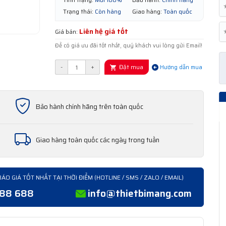
Trạng thái:
Còn hàng
Giao hàng:
Toàn quốc
Liên hệ giá tốt
Giá bán:
Để có giá ưu đãi tốt nhất, quý khách vui lòng gửi Email!
Đặt mua
-
+
Hướng dẫn mua
Bảo hành chính hãng trên toàn quốc
Giao hàng toàn quốc các ngày trong tuần
BÁO GIÁ TỐT NHẤT TẠI THỜI ĐIỂM (HOTLINE / SMS / ZALO / EMAIL)
388 688
info@thietbimang.com