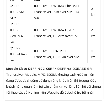
QSFP-
100GBASE CWDM4 Lite QSFP
2
100G-SM-
Transceiver, 2km over SMF, 10-
km
SR=
60C
QSFP-
100G-
100GBASE CWDM4 QSFP
2
CWDM4-
Transceiver, LC, 2km over SMF
km
S=
QSFP-
100GBASE LR4 QSFP
10
100G-LR4-
Transceiver, LC, 10km over SMF
km
S=
Module Cisco QSFP-40G-CSR4
= QSFP 4x10GBASE-SR
Transceiver Module, MPO, 300M, khoảng cách 400 m hiện
đang được ưa chuộng sử dụng rộng khắp trên thị trường. Qúy
khách hàng quan tâm tới sản phẩm xin vui lòng liên hệ với chúng
tôi theo các số Hotline trên Website để được hỗ trợ tốt nhất.