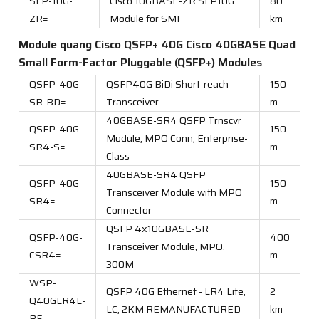
SFP-10G-
Cisco 10GBASE-ZR SFP10G
80
ZR=
Module for SMF
km
Module quang Cisco QSFP+ 40G Cisco 40GBASE Quad
Small Form-Factor Pluggable (QSFP+) Modules
QSFP-40G-
QSFP40G BiDi Short-reach
150
SR-BD=
Transceiver
m
40GBASE-SR4 QSFP Trnscvr
QSFP-40G-
150
Module, MPO Conn, Enterprise-
SR4-S=
m
Class
40GBASE-SR4 QSFP
QSFP-40G-
150
Transceiver Module with MPO
SR4=
m
Connector
QSFP 4x10GBASE-SR
QSFP-40G-
400
Transceiver Module, MPO,
CSR4=
m
300M
WSP-
QSFP 40G Ethernet - LR4 Lite,
2
Q40GLR4L-
LC, 2KM REMANUFACTURED
km
RF