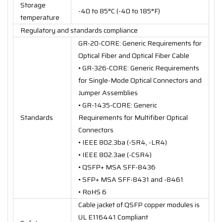
Storage
-40 to 85°C (-40 to 185°F)
temperature
Regulatory and standards compliance
GR-20-CORE: Generic Requirements for
Optical Fiber and Optical Fiber Cable
• GR-326-CORE: Generic Requirements
for Single-Mode Optical Connectors and
Jumper Assemblies
• GR-1435-CORE: Generic
Standards
Requirements for Multifiber Optical
Connectors
• IEEE 802.3ba (-SR4, -LR4)
• IEEE 802.3ae (-CSR4)
• QSFP+ MSA SFF-8436
• SFP+ MSA SFF-8431 and -8461
• RoHS 6
Cable jacket of QSFP copper modules is
UL E116441 Compliant