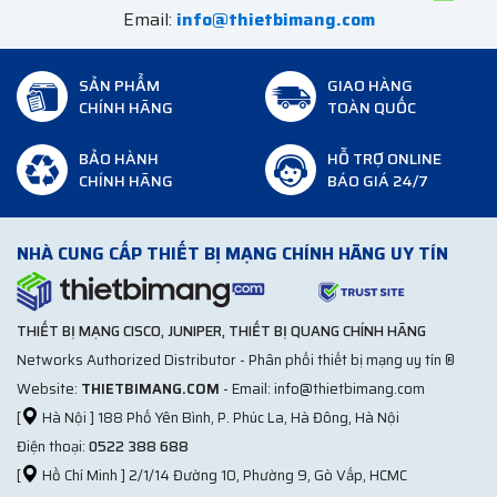
Email:
info@thietbimang.com
SẢN PHẨM
GIAO HÀNG
CHÍNH HÃNG
TOÀN QUỐC
BẢO HÀNH
HỖ TRỢ ONLINE
CHÍNH HÃNG
BÁO GIÁ 24/7
NHÀ CUNG CẤP THIẾT BỊ MẠNG CHÍNH HÃNG UY TÍN
THIẾT BỊ MẠNG CISCO, JUNIPER, THIẾT BỊ QUANG CHÍNH HÃNG
Networks Authorized Distributor - Phân phối thiết bị mạng uy tín ®
Website:
THIETBIMANG.COM
- Email: info@thietbimang.com
[
Hà Nội ] 188 Phố Yên Bình, P. Phúc La, Hà Đông, Hà Nội
Điện thoại:
0522 388 688
[
Hồ Chí Minh ] 2/1/14 Đường 10, Phường 9, Gò Vấp, HCMC