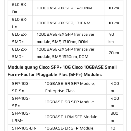
GLC-BX-
1000BASE-BX SFP, 1490NM
10 km
D=
GLC-BX-
1000BASE-BX SFP, 1310NM
10 km
U=
GLC-EX-
1000BASE-EX SFP transceiver
40
SMD=
module, SMF, 1310nm, DOM
km
GLC-ZX-
1000BASE-ZX SFP transceiver
70km
SMD=
module, SMF, 1550nm, DOM
Module quang Cisco SFP+ 10G Cisco 10GBASE Small
Form-Factor Pluggable Plus (SFP+) Modules
SFP-10G-
10GBASE-SR SFP Module,
400
SR-S=
Enterprise-Class
m
SFP-10G-
400
10GBASE-SR SFP Module
SR=
m
SFP-10G-
300
10GBASE-LRM SFP Module
LRM=
m
SFP-10G-LR-
10GBASE-LR SFP Module,
10