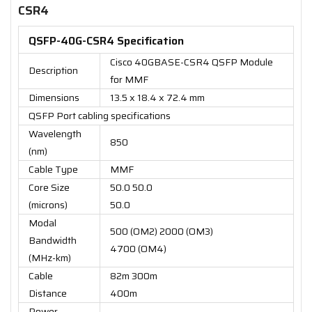
CSR4
QSFP-40G-CSR4 Specification
Cisco 40GBASE-CSR4 QSFP Module
Description
for MMF
Dimensions
13.5 x 18.4 x 72.4 mm
QSFP Port cabling specifications
Wavelength
850
(nm)
Cable Type
MMF
Core Size
50.0 50.0
(microns)
50.0
Modal
500 (OM2) 2000 (OM3)
Bandwidth
4700 (OM4)
(MHz-km)
Cable
82m 300m
Distance
400m
Power