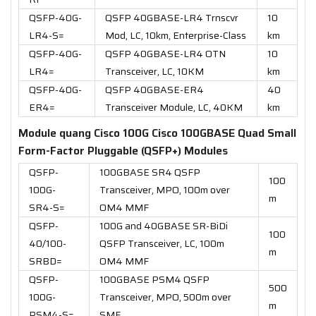
QSFP-40G-
QSFP 40GBASE-LR4 Trnscvr
10
LR4-S=
Mod, LC, 10km, Enterprise-Class
km
QSFP-40G-
QSFP 40GBASE-LR4 OTN
10
LR4=
Transceiver, LC, 10KM
km
QSFP-40G-
QSFP 40GBASE-ER4
40
ER4=
Transceiver Module, LC, 40KM
km
Module quang Cisco 100G Cisco 100GBASE Quad Small
Form-Factor Pluggable (QSFP+) Modules
QSFP-
100GBASE SR4 QSFP
100
100G-
Transceiver, MPO, 100m over
m
SR4-S=
OM4 MMF
QSFP-
100G and 40GBASE SR-BiDi
100
40/100-
QSFP Transceiver, LC, 100m
m
SRBD=
OM4 MMF
QSFP-
100GBASE PSM4 QSFP
500
100G-
Transceiver, MPO, 500m over
m
PSM4-S=
SMF