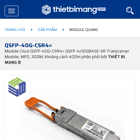
Toggle
navigation
TRANG CHỦ
SẢN PHẨM
MODULE QUANG
QSFP-40G-CSR4=
Module Cisco QSFP-40G-CSR4= QSFP 4x10GBASE-SR Transceiver
Module, MPO, 300M, khoảng cách 400m phân phối bởi
THIẾT BỊ
MẠNG ®