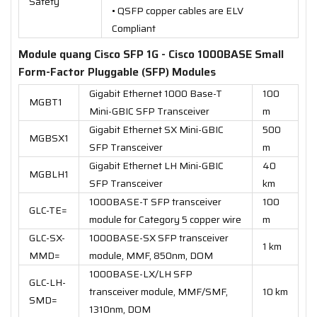
Safety
• QSFP copper cables are ELV
Compliant
Module quang Cisco SFP 1G - Cisco 1000BASE Small
Form-Factor Pluggable (SFP) Modules
Gigabit Ethernet 1000 Base-T
100
MGBT1
Mini-GBIC SFP Transceiver
m
Gigabit Ethernet SX Mini-GBIC
500
MGBSX1
SFP Transceiver
m
Gigabit Ethernet LH Mini-GBIC
40
MGBLH1
SFP Transceiver
km
1000BASE-T SFP transceiver
100
GLC-TE=
module for Category 5 copper wire
m
GLC-SX-
1000BASE-SX SFP transceiver
1 km
MMD=
module, MMF, 850nm, DOM
1000BASE-LX/LH SFP
GLC-LH-
transceiver module, MMF/SMF,
10 km
SMD=
1310nm, DOM