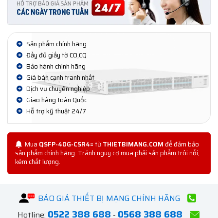
Sản phẩm chính hãng
Đầy đủ giấy tờ CO,CQ
Bảo hành chính hãng
Giá bán cạnh tranh nhất
Dịch vụ chuyên nghiệp
Giao hàng toàn Quốc
Hỗ trợ kỹ thuật 24/7
Mua
QSFP-40G-CSR4=
từ
THIETBIMANG.COM
để đảm bảo
sản phẩm chính hãng. Tránh nguy cơ mua phải sản phẩm trôi nổi,
kém chất lượng.
BÁO GIÁ THIẾT BỊ MẠNG CHÍNH HÃNG
0522 388 688
0568 388 688
Hotline:
-