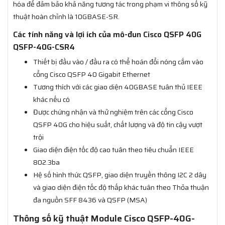
hóa để đảm bảo khả năng tương tác trong phạm vi thông số kỹ
thuật hoàn chỉnh là 10GBASE-SR.
Các tính năng và lợi ích của mô-đun Cisco QSFP 40G
QSFP-40G-CSR4
Thiết bị đầu vào / đầu ra có thể hoán đổi nóng cắm vào
cổng Cisco QSFP 40 Gigabit Ethernet
Tương thích với các giao diện 40GBASE tuân thủ IEEE
khác nếu có
Được chứng nhận và thử nghiệm trên các cổng Cisco
QSFP 40G cho hiệu suất, chất lượng và độ tin cậy vượt
trội
Giao diện điện tốc độ cao tuân theo tiêu chuẩn IEEE
802.3ba
Hệ số hình thức QSFP, giao diện truyền thông I2C 2 dây
và giao diện điện tốc độ thấp khác tuân theo Thỏa thuận
đa nguồn SFF 8436 và QSFP (MSA)
Thông số kỹ thuật Module Cisco QSFP-40G-