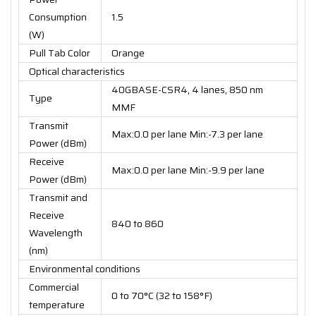
Consumption
1.5
(W)
Pull Tab Color
Orange
Optical characteristics
40GBASE-CSR4, 4 lanes, 850 nm
Type
MMF
Transmit
Max:0.0 per lane Min:-7.3 per lane
Power (dBm)
Receive
Max:0.0 per lane Min:-9.9 per lane
Power (dBm)
Transmit and
Receive
840 to 860
Wavelength
(nm)
Environmental conditions
Commercial
0 to 70°C (32 to 158°F)
temperature