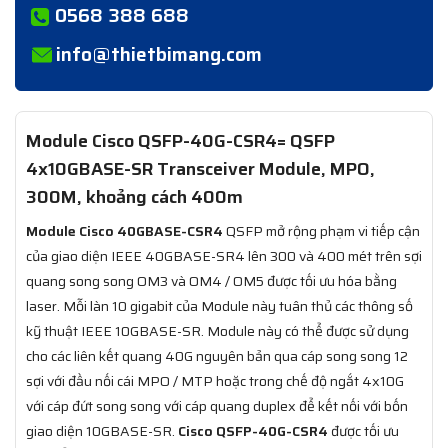
0568 388 688
info@thietbimang.com
Module Cisco QSFP-40G-CSR4= QSFP
4x10GBASE-SR Transceiver Module, MPO,
300M, khoảng cách 400m
Module Cisco 40GBASE-CSR4
QSFP mở rộng phạm vi tiếp cận
của giao diện IEEE 40GBASE-SR4 lên 300 và 400 mét trên sợi
quang song song OM3 và OM4 / OM5 được tối ưu hóa bằng
laser. Mỗi làn 10 gigabit của Module này tuân thủ các thông số
kỹ thuật IEEE 10GBASE-SR. Module này có thể được sử dụng
cho các liên kết quang 40G nguyên bản qua cáp song song 12
sợi với đầu nối cái MPO / MTP hoặc trong chế độ ngắt 4x10G
với cáp đứt song song với cáp quang duplex để kết nối với bốn
giao diện 10GBASE-SR.
Cisco QSFP-40G-CSR4
được tối ưu