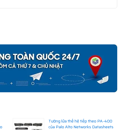
Tường lửa thế hệ tiếp theo PA-400
ho
của Palo Alto Networks Datasheets