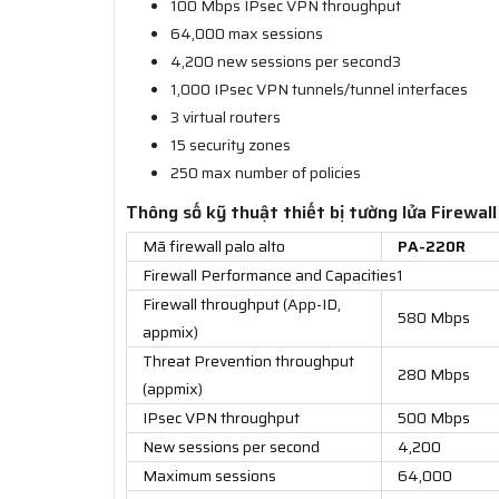
100 Mbps IPsec VPN throughput
64,000 max sessions
4,200 new sessions per second3
1,000 IPsec VPN tunnels/tunnel interfaces
3 virtual routers
15 security zones
250 max number of policies
Thông số kỹ thuật thiết bị tường lửa Firewal
Mã firewall palo alto
PA-220R
Firewall Performance and Capacities1
Firewall throughput (App-ID,
580 Mbps
appmix)
Threat Prevention throughput
280 Mbps
(appmix)
IPsec VPN throughput
500 Mbps
New sessions per second
4,200
Maximum sessions
64,000