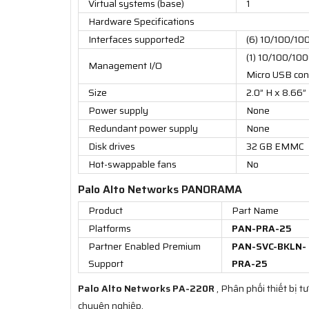
Virtual systems (base)
1
Hardware Specifications
Interfaces supported2
(6) 10/100/10
(1) 10/100/100
Management I/O
Micro USB con
Size
2.0” H x 8.66”
Power supply
None
Redundant power supply
None
Disk drives
32 GB EMMC
Hot-swappable fans
No
Palo Alto Networks PANORAMA
Product
Part Name
Platforms
PAN-PRA-25
Partner Enabled Premium
PAN-SVC-BKLN-
Support
PRA-25
Palo Alto Networks PA-220R
, Phân phối thiết bị t
chuyên nghiệp.