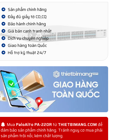
Sản phẩm chính hãng
Đầy đủ giấy tờ CO,CQ
Bảo hành chính hãng
Giá bán cạnh tranh nhất
Dịch vụ chuyên nghiệp
Giao hàng toàn Quốc
Hỗ trợ kỹ thuật 24/7
Mua
PaloAlto PA-220R
từ
THIETBIMANG.COM
để
đảm bảo sản phẩm chính hãng. Tránh nguy cơ mua phải
sản phẩm trôi nổi, kém chất lượng.