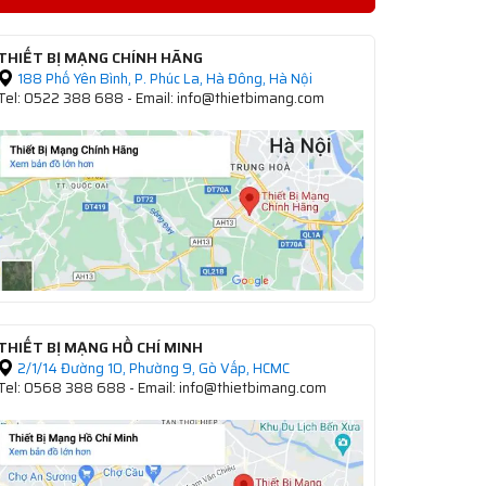
THIẾT BỊ MẠNG CHÍNH HÃNG
188 Phố Yên Bình, P. Phúc La, Hà Đông, Hà Nội
Tel: 0522 388 688 - Email: info@thietbimang.com
THIẾT BỊ MẠNG HỒ CHÍ MINH
2/1/14 Đường 10, Phường 9, Gò Vấp, HCMC
Tel: 0568 388 688 - Email: info@thietbimang.com