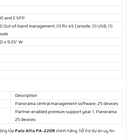
00 and 2 SFP
0 Out-of-band management, (1) RJ-45 Console, (1) USB, (1)
sole
 D x 9.25” W
Description
Panorama central management software, 25 devices
Partner enabled premium support year 1, Panorama
25 devices
ường lửa
Palo Alto PA-220R
chính hãng, hỗ trợ dự án uy tín