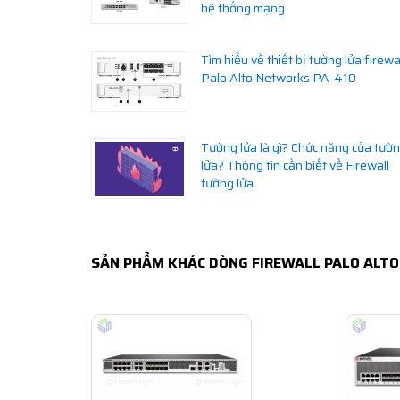
hệ thống mạng
Tìm hiểu về thiết bị tường lửa firewa
Palo Alto Networks PA-410
Tường lửa là gì? Chức năng của tườ
lửa? Thông tin cần biết về Firewall
tường lửa
SẢN PHẨM KHÁC DÒNG FIREWALL PALO ALTO