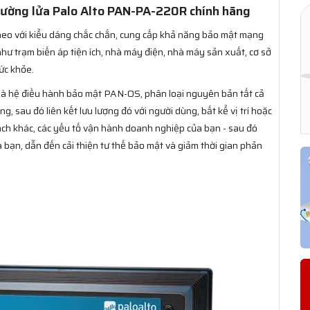
 Tường lửa Palo Alto PAN-PA-220R chính hãng
 theo với kiểu dáng chắc chắn, cung cấp khả năng bảo mật mạng
hư trạm biến áp tiện ích, nhà máy điện, nhà máy sản xuất, cơ sở
ức khỏe.
là hệ điều hành bảo mật PAN-OS, phân loại nguyên bản tất cả
, sau đó liên kết lưu lượng đó với người dùng, bất kể vị trí hoặc
 cách khác, các yếu tố vận hành doanh nghiệp của bạn - sau đó
 bạn, dẫn đến cải thiện tư thế bảo mật và giảm thời gian phản