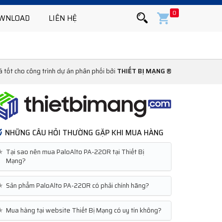
0
WNLOAD
LIÊN HỆ
á tốt cho công trình dự án phân phối bởi
THIẾT BỊ MẠNG ®
NHỮNG CÂU HỎI THƯỜNG GẶP KHI MUA HÀNG
★
Tại sao nên mua PaloAlto PA-220R tại Thiết Bị
Mạng?
★
Sản phẩm PaloAlto PA-220R có phải chính hãng?
★
Mua hàng tại website Thiết Bị Mạng có uy tín không?