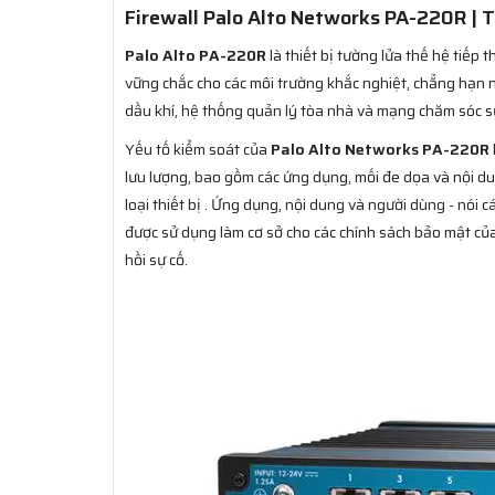
Firewall​ Palo Alto Networks PA-220R |
Palo Alto PA-220R
là thiết bị tường lửa thế hệ tiếp
vững chắc cho các môi trường khắc nghiệt, chẳng hạn n
dầu khí, hệ thống quản lý tòa nhà và mạng chăm sóc s
Yếu tố kiểm soát của
Palo Alto Networks PA-220R
lưu lượng, bao gồm các ứng dụng, mối đe dọa và nội dung
loại thiết bị . Ứng dụng, nội dung và người dùng - nói
được sử dụng làm cơ sở cho các chính sách bảo mật của
hồi sự cố.