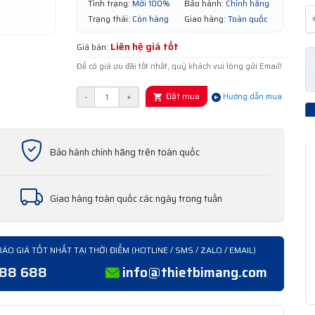
Tình trạng:
Mới 100%
Bảo hành:
Chính hãng
Trạng thái:
Còn hàng
Giao hàng:
Toàn quốc
Liên hệ giá tốt
Giá bán:
Để có giá ưu đãi tốt nhất, quý khách vui lòng gửi Email!
Đặt mua
-
+
Hướng dẫn mua
Bảo hành chính hãng trên toàn quốc
Giao hàng toàn quốc các ngày trong tuần
BÁO GIÁ TỐT NHẤT TẠI THỜI ĐIỂM (HOTLINE / SMS / ZALO / EMAIL)
388 688
info@thietbimang.com