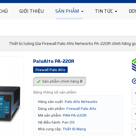
CHỦ
GIỚI THIỆU
SẢN PHẨM
TIN TỨC
DO
Thiết bị tường lửa Firewall​ Palo Alto Networks PA-220R chính hãng gi
PaloAlto PA-220R
Firewall Palo Alto
Sản phẩm chính hãng ®
Bảng thông số sản phẩm:
Hãng sản xuất:
Palo Alto Networks
Dòng sản phẩm:
Firewall Palo Alto
Mã sản phẩm:
PAN-PA-220R
Hệ điều hành:
Pan OS
Nhà cung cấp:
Thiết Bị Mạng