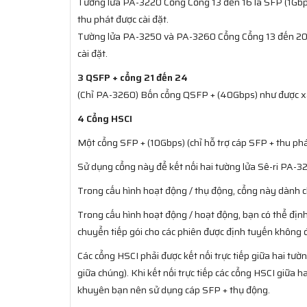
Tường lửa PA-3220 Cổng Cổng 13 đến 16 là SFP (1Gbps
thu phát được cài đặt.
Tường lửa PA-3250 và PA-3260 Cổng Cổng 13 đến 20 l
cài đặt.
3 QSFP + cổng 21 đến 24
(Chỉ PA-3260) Bốn cổng QSFP + (40Gbps) như được xá
4 Cổng HSCI
Một cổng SFP + (10Gbps) (chỉ hỗ trợ cáp SFP + thu ph
Sử dụng cổng này để kết nối hai tường lửa Sê-ri PA-32
Trong cấu hình hoạt động / thụ động, cổng này dành ch
Trong cấu hình hoạt động / hoạt động, bạn có thể đị
chuyển tiếp gói cho các phiên được định tuyến không 
Các cổng HSCI phải được kết nối trực tiếp giữa hai tư
giữa chúng). Khi kết nối trực tiếp các cổng HSCI giữa
khuyên bạn nên sử dụng cáp SFP + thụ động.