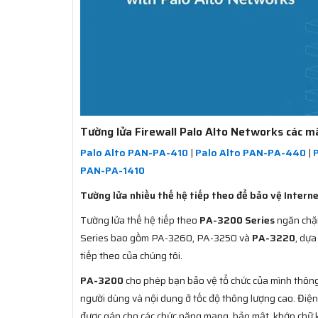
Tường lửa Firewall Palo Alto Networks các m
Palo Alto PAN-PA-410
|
Palo Alto PAN-PA-440
|
PAN-PA-1410
Tường lửa nhiều thế hệ tiếp theo để bảo vệ Intern
Tường lửa thế hệ tiếp theo
PA-3200 Series
ngăn chặn
Series bao gồm PA-3260, PA-3250 và
PA-3220
, dựa
tiếp theo của chúng tôi.
PA-3200
cho phép bạn bảo vệ tổ chức của mình thông
người dùng và nội dung ở tốc độ thông lượng cao. Điệ
được gán cho các chức năng mạng, bảo mật, khớp chữ k