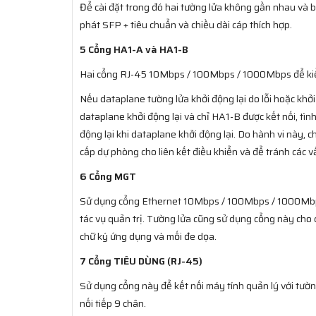
Để cài đặt trong đó hai tường lửa không gần nhau và 
phát SFP + tiêu chuẩn và chiều dài cáp thích hợp.
5 Cổng HA1-A và HA1-B
Hai cổng RJ-45 10Mbps / 100Mbps / 1000Mbps để kiểm
Nếu dataplane tường lửa khởi động lại do lỗi hoặc khởi
dataplane khởi động lại và chỉ HA1-B được kết nối, tìn
động lại khi dataplane khởi động lại. Do hành vi này,
cấp dự phòng cho liên kết điều khiển và để tránh các v
6 Cổng MGT
Sử dụng cổng Ethernet 10Mbps / 100Mbps / 1000Mbps 
tác vụ quản trị. Tường lửa cũng sử dụng cổng này cho 
chữ ký ứng dụng và mối đe dọa.
7 Cổng TIÊU DÙNG (RJ-45)
Sử dụng cổng này để kết nối máy tính quản lý với tườ
nối tiếp 9 chân.