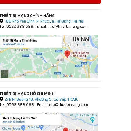
THIẾT BỊ MẠNG CHÍNH HÃNG
188 Phố Yên Bình, P. Phúc La, Hà Đông, Hà Nội
Tel: 0522 388 688 - Email: info@thietbimang.com
THIẾT BỊ MẠNG HỒ CHÍ MINH
2/1/14 Đường 10, Phường 9, Gò Vấp, HCMC
Tel: 0568 388 688 - Email: info@thietbimang.com