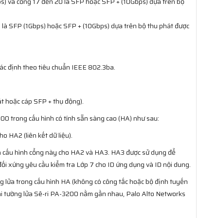
) và cổng 17 đến 20 là SFP hoặc SFP + (10Gbps) dựa trên bộ
à SFP (1Gbps) hoặc SFP + (10Gbps) dựa trên bộ thu phát được
c định theo tiêu chuẩn IEEE 802.3ba.
át hoặc cáp SFP + thụ động).
00 trong cấu hình có tính sẵn sàng cao (HA) như sau:
o HA2 (liên kết dữ liệu).
nh cấu hình cổng này cho HA2 và HA3. HA3 được sử dụng để
đối xứng yêu cầu kiểm tra Lớp 7 cho ID ứng dụng và ID nội dung.
ờng lửa trong cấu hình HA (không có công tắc hoặc bộ định tuyến
 hai tường lửa Sê-ri PA-3200 nằm gần nhau, Palo Alto Networks