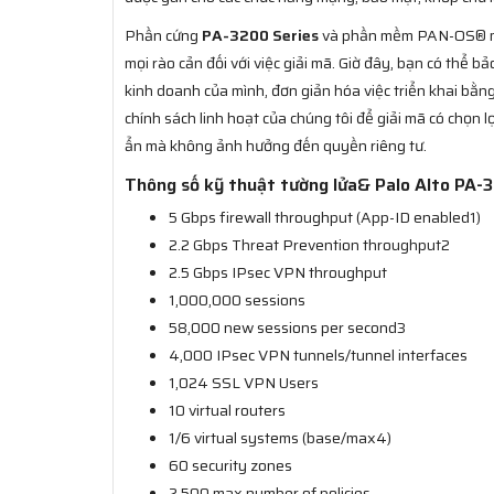
Phần cứng
PA-3200 Series
và phần mềm PAN-OS® man
mọi rào cản đối với việc giải mã. Giờ đây, bạn có thể
kinh doanh của mình, đơn giản hóa việc triển khai bằng
chính sách linh hoạt của chúng tôi để giải mã có chọn 
ẩn mà không ảnh hưởng đến quyền riêng tư.
Thông số kỹ thuật tường lửa& Palo Alto PA-
5 Gbps firewall throughput (App-ID enabled1)
2.2 Gbps Threat Prevention throughput2
2.5 Gbps IPsec VPN throughput
1,000,000 sessions
58,000 new sessions per second3
4,000 IPsec VPN tunnels/tunnel interfaces
1,024 SSL VPN Users
10 virtual routers
1/6 virtual systems (base/max4)
60 security zones
2,500 max number of policies