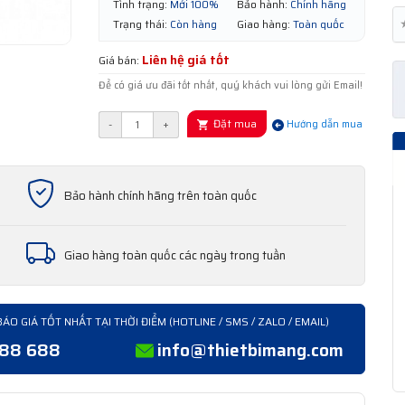
Tình trạng:
Mới 100%
Bảo hành:
Chính hãng
Trạng thái:
Còn hàng
Giao hàng:
Toàn quốc
Liên hệ giá tốt
Giá bán:
Để có giá ưu đãi tốt nhất, quý khách vui lòng gửi Email!
Đặt mua
-
+
Hướng dẫn mua
Bảo hành chính hãng trên toàn quốc
Giao hàng toàn quốc các ngày trong tuần
BÁO GIÁ TỐT NHẤT TẠI THỜI ĐIỂM (HOTLINE / SMS / ZALO / EMAIL)
388 688
info@thietbimang.com