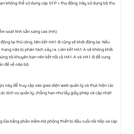
bạn không thể sử dụng cáp SFP + thụ động, hãy sử dụng bộ thu
 soát tính sẵn sàng cao (HA).
 động lại thủ công, liên kết HA1-B cũng sẽ khởi động lại. Nếu
h trạng não bị phân tách xảy ra. Liên kết HA1-A sẽ không khởi
 chúng tôi khuyên bạn nên kết nối cả HA1-A và HA1-B để cung
ấn đề về não bộ.
này để truy cập vào giao diện web quản lý và thực hiện các
các dịch vụ quản lý, chẳng hạn như lấy giấy phép và cập nhật
ng lửa bằng phần mềm mô phỏng thiết bị đầu cuối nối tiếp và cáp