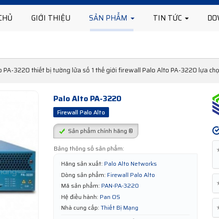
CHỦ
GIỚI THIỆU
SẢN PHẨM
TIN TỨC
DO
o PA-3220 thiết bị tường lửa số 1 thế giới firewall Palo Alto PA-3220 lựa c
Palo Alto PA-3220
Firewall Palo Alto
Sản phẩm chính hãng ®
Bảng thông số sản phẩm:
Hãng sản xuất:
Palo Alto Networks
Dòng sản phẩm:
Firewall Palo Alto
Mã sản phẩm:
PAN-PA-3220
Hệ điều hành:
Pan OS
Nhà cung cấp:
Thiết Bị Mạng