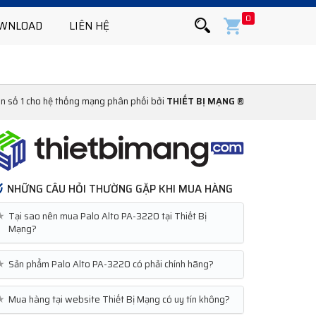
0
WNLOAD
LIÊN HỆ
họn số 1 cho hệ thống mạng phân phối bởi
THIẾT BỊ MẠNG ®
NHỮNG CÂU HỎI THƯỜNG GẶP KHI MUA HÀNG
★
Tại sao nên mua Palo Alto PA-3220 tại Thiết Bị
Mạng?
★
Sản phẩm Palo Alto PA-3220 có phải chính hãng?
★
Mua hàng tại website Thiết Bị Mạng có uy tín không?