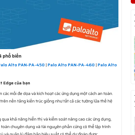
ã phổ biến
Palo Alto PAN-PA-450
|
Palo Alto PAN-PA-460
|
Palo Alto
et Edge của bạn
 các mối đe dọa và kích hoạt các ứng dụng một cách an toàn.
 trên nền tảng kiến ​​trúc giống như tất cả các tường lửa thế hệ
 qua khả năng hiển thị và kiểm soát nâng cao các ứng dụng,
n toán chuyên dụng và tài nguyên phần cứng có thể lập trình
ý và quản lý đảm bảo hiệu suất có thể dự đoán được.