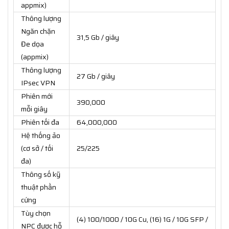
appmix)
Thông lượng
Ngăn chặn
31,5 Gb / giây
Đe dọa
(appmix)
Thông lượng
27 Gb / giây
IPsec VPN
Phiên mới
390,000
mỗi giây
Phiên tối đa
64,000,000
Hệ thống ảo
(cơ sở / tối
25/225
đa)
Thông số kỹ
thuật phần
cứng
Tùy chọn
(4) 100/1000 / 10G Cu, (16) 1G / 10G SFP /
NPC được hỗ