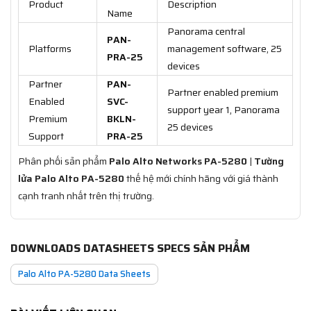
Product
Description
Name
Panorama central
PAN-
Platforms
management software, 25
PRA-25
devices
Partner
PAN-
Partner enabled premium
Enabled
SVC-
support year 1, Panorama
Premium
BKLN-
25 devices
Support
PRA-25
Phân phối sản phẩm
Palo Alto Networks PA-5280
|
Tường
lửa Palo Alto PA-5280
thế hệ mới chính hãng với giá thành
cạnh tranh nhất trên thị trường.
DOWNLOADS DATASHEETS SPECS SẢN PHẨM
Palo Alto PA-5280 Data Sheets