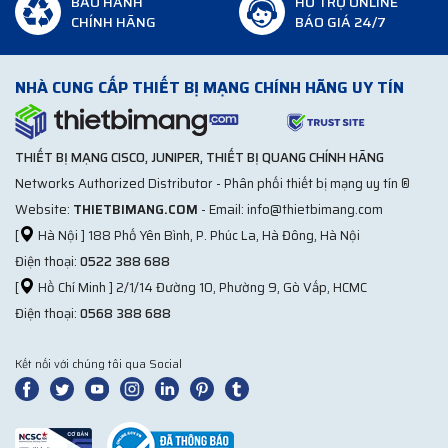
BẢO HÀNH
HỖ TRỢ ONLINE
CHÍNH HÃNG
BÁO GIÁ 24/7
NHÀ CUNG CẤP THIẾT BỊ MẠNG CHÍNH HÃNG UY TÍN
THIẾT BỊ MẠNG CISCO, JUNIPER, THIẾT BỊ QUANG CHÍNH HÃNG
Networks Authorized Distributor - Phân phối thiết bị mạng uy tín ®
Website:
THIETBIMANG.COM
- Email: info@thietbimang.com
[
Hà Nội ] 188 Phố Yên Bình, P. Phúc La, Hà Đông, Hà Nội
Điện thoại:
0522 388 688
[
Hồ Chí Minh ] 2/1/14 Đường 10, Phường 9, Gò Vấp, HCMC
Điện thoại:
0568 388 688
Kết nối với chúng tôi qua Social