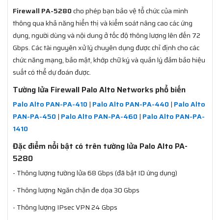
Firewall PA-5280
cho phép bạn bảo vệ tổ chức của mình
thông qua khả năng hiển thị và kiểm soát nâng cao các ứng
dụng, người dùng và nội dung ở tốc độ thông lượng lên đến 72
Gbps. Các tài nguyên xử lý chuyên dụng được chỉ định cho các
chức năng mạng, bảo mật, khớp chữ ký và quản lý đảm bảo hiệu
suất có thể dự đoán được.
Tường lửa Firewall Palo Alto Networks phổ biến
Palo Alto PAN-PA-410
|
Palo Alto PAN-PA-440
|
Palo Alto
PAN-PA-450
|
Palo Alto PAN-PA-460
|
Palo Alto PAN-PA-
1410
Đặc điểm nổi bật có trên tường lửa Palo Alto PA-
5280
- Thông lượng tường lửa 68 Gbps (đã bật ID ứng dụng)
- Thông lượng Ngăn chặn đe dọa 30 Gbps
- Thông lượng IPsec VPN 24 Gbps