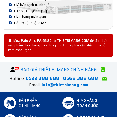
Giá bán cạnh tranh nhất
Dịch vụ chuyên nghiệp
Giao hàng toàn Quốc
Hỗ trợ kỹ thuật 24/7
Mua
Palo Alto PA-5280
từ
THIETBIMANG.COM
để đảm bảo
sản phẩm chính hãng. Tránh nguy cơ mua phải sản phẩm trôi nổi,
kém chất lượng.
BÁO GIÁ THIẾT BỊ MẠNG CHÍNH HÃNG
0522 388 688
0568 388 688
Hotline:
-
Email:
info@thietbimang.com
SẢN PHẨM
GIAO HÀNG
CHÍNH HÃNG
TOÀN QUỐC