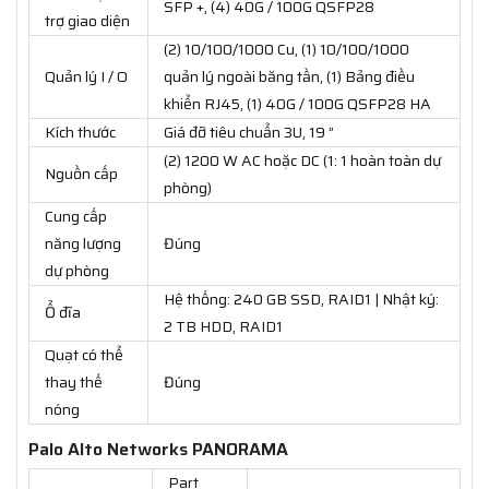
SFP +, (4) 40G / 100G QSFP28
trợ giao diện
(2) 10/100/1000 Cu, (1) 10/100/1000
Quản lý I / O
quản lý ngoài băng tần, (1) Bảng điều
khiển RJ45, (1) 40G / 100G QSFP28 HA
Kích thước
Giá đỡ tiêu chuẩn 3U, 19 ”
(2) 1200 W AC hoặc DC (1: 1 hoàn toàn dự
Nguồn cấp
phòng)
Cung cấp
năng lượng
Đúng
dự phòng
Hệ thống: 240 GB SSD, RAID1 | Nhật ký:
Ổ đĩa
2 TB HDD, RAID1
Quạt có thể
thay thế
Đúng
nóng
Palo Alto Networks PANORAMA
Part