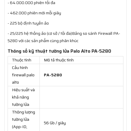
- 64.000.000 phiên tối đa
- 462.000 phiên mới mỗi giây
- 225 bộ định tuyến ảo
- 25/225 hệ thống ảo (cơ sở / tối đa)Bảng so sánh Firewall PA-
5280 với các sản phẩm cùng phân khúc
Thông số kỹ thuật tường lửa Palo Alto PA-5280
Thuộc tính
Mô tả thuộc tính
Cấu hình
firewall palo
PA-5280
alto
Hiệu suất và
khả năng
tường lửa
Thông lượng
tường lửa
56 Gb / giây
(App-ID,