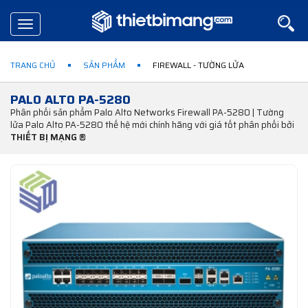
Toggle
navigation
TRANG CHỦ
SẢN PHẨM
FIREWALL - TƯỜNG LỬA
PALO ALTO PA-5280
Phân phối sản phẩm Palo Alto Networks Firewall PA-5280 | Tường
lửa Palo Alto PA-5280 thế hệ mới chính hãng với giá tốt phân phối bởi
THIẾT BỊ MẠNG ®