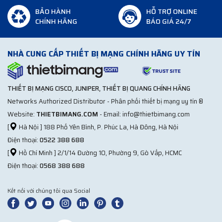
BẢO HÀNH
HỖ TRỢ ONLINE
CHÍNH HÃNG
BÁO GIÁ 24/7
NHÀ CUNG CẤP THIẾT BỊ MẠNG CHÍNH HÃNG UY TÍN
THIẾT BỊ MẠNG CISCO, JUNIPER, THIẾT BỊ QUANG CHÍNH HÃNG
Networks Authorized Distributor - Phân phối thiết bị mạng uy tín ®
Website:
THIETBIMANG.COM
- Email: info@thietbimang.com
[
Hà Nội ] 188 Phố Yên Bình, P. Phúc La, Hà Đông, Hà Nội
Điện thoại:
0522 388 688
[
Hồ Chí Minh ] 2/1/14 Đường 10, Phường 9, Gò Vấp, HCMC
Điện thoại:
0568 388 688
Kết nối với chúng tôi qua Social