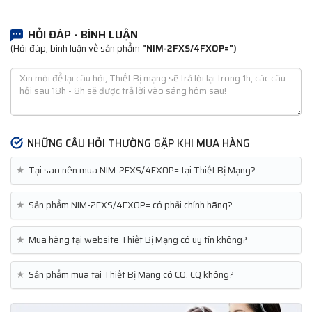
HỎI ĐÁP - BÌNH LUẬN
(Hỏi đáp, bình luận về sản phẩm
"NIM-2FXS/4FXOP=")
NHỮNG CÂU HỎI THƯỜNG GẶP KHI MUA HÀNG
★
Tại sao nên mua NIM-2FXS/4FXOP= tại Thiết Bị Mạng?
★
Sản phẩm NIM-2FXS/4FXOP= có phải chính hãng?
★
Mua hàng tại website Thiết Bị Mạng có uy tín không?
★
Sản phẩm mua tại Thiết Bị Mạng có CO, CQ không?