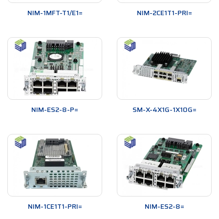
NIM-1MFT-T1/E1=
NIM-2CE1T1-PRI=
NIM-ES2-8-P=
SM-X-4X1G-1X10G=
NIM-1CE1T1-PRI=
NIM-ES2-8=