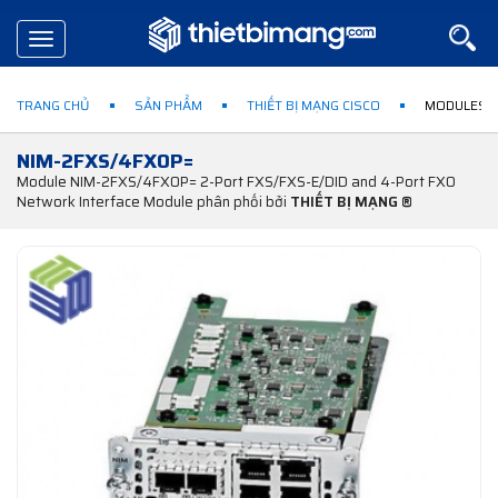
Toggle
navigation
TRANG CHỦ
SẢN PHẨM
THIẾT BỊ MẠNG CISCO
MODULES &
NIM-2FXS/4FXOP=
Module NIM-2FXS/4FXOP= 2-Port FXS/FXS-E/DID and 4-Port FXO
Network Interface Module phân phối bởi
THIẾT BỊ MẠNG ®