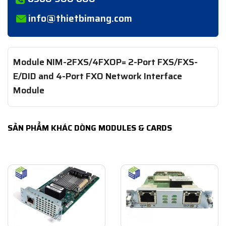
info@thietbimang.com
Module NIM-2FXS/4FXOP= 2-Port FXS/FXS-
E/DID and 4-Port FXO Network Interface
Module
SẢN PHẨM KHÁC DÒNG MODULES & CARDS