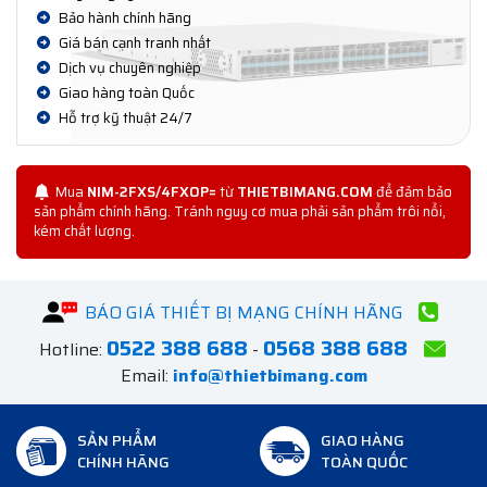
Bảo hành chính hãng
Giá bán cạnh tranh nhất
Dịch vụ chuyên nghiệp
Giao hàng toàn Quốc
Hỗ trợ kỹ thuật 24/7
Mua
NIM-2FXS/4FXOP=
từ
THIETBIMANG.COM
để đảm bảo
sản phẩm chính hãng. Tránh nguy cơ mua phải sản phẩm trôi nổi,
kém chất lượng.
BÁO GIÁ THIẾT BỊ MẠNG CHÍNH HÃNG
0522 388 688
0568 388 688
Hotline:
-
Email:
info@thietbimang.com
SẢN PHẨM
GIAO HÀNG
CHÍNH HÃNG
TOÀN QUỐC