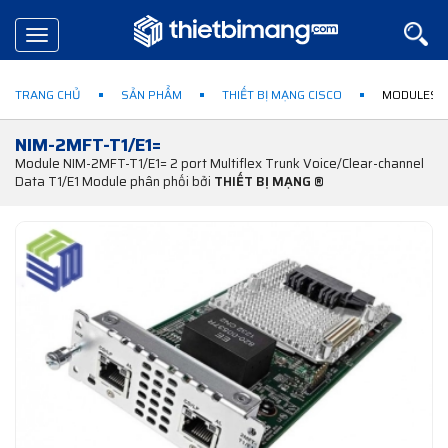
Toggle
navigation
TRANG CHỦ
SẢN PHẨM
THIẾT BỊ MẠNG CISCO
MODULES &
NIM-2MFT-T1/E1=
Module NIM-2MFT-T1/E1= 2 port Multiflex Trunk Voice/Clear-channel
Data T1/E1 Module phân phối bởi
THIẾT BỊ MẠNG ®