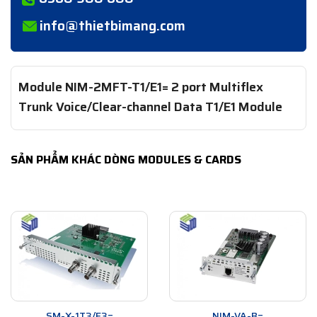
info@thietbimang.com
Module NIM-2MFT-T1/E1= 2 port Multiflex
Trunk Voice/Clear-channel Data T1/E1 Module
SẢN PHẨM KHÁC DÒNG MODULES & CARDS
SM-X-1T3/E3=
NIM-VA-B=