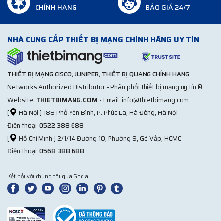
CHÍNH HÃNG
BÁO GIÁ 24/7
NHÀ CUNG CẤP THIẾT BỊ MẠNG CHÍNH HÃNG UY TÍN
THIẾT BỊ MẠNG CISCO, JUNIPER, THIẾT BỊ QUANG CHÍNH HÃNG
Networks Authorized Distributor - Phân phối thiết bị mạng uy tín ®
Website:
THIETBIMANG.COM
- Email: info@thietbimang.com
[
Hà Nội ] 188 Phố Yên Bình, P. Phúc La, Hà Đông, Hà Nội
Điện thoại:
0522 388 688
[
Hồ Chí Minh ] 2/1/14 Đường 10, Phường 9, Gò Vấp, HCMC
Điện thoại:
0568 388 688
Kết nối với chúng tôi qua Social