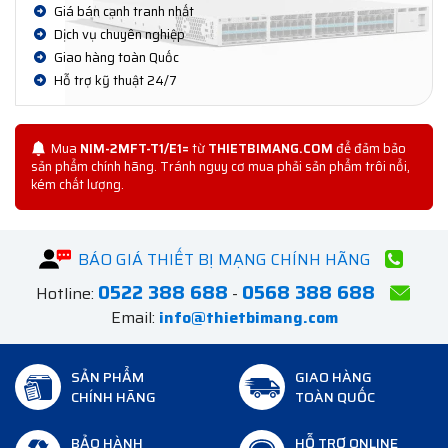
Giá bán cạnh tranh nhất
Dịch vụ chuyên nghiệp
Giao hàng toàn Quốc
Hỗ trợ kỹ thuật 24/7
Mua
NIM-2MFT-T1/E1=
từ
THIETBIMANG.COM
để đảm bảo
sản phẩm chính hãng. Tránh nguy cơ mua phải sản phẩm trôi nổi,
kém chất lượng.
BÁO GIÁ THIẾT BỊ MẠNG CHÍNH HÃNG
0522 388 688
0568 388 688
Hotline:
-
Email:
info@thietbimang.com
SẢN PHẨM
GIAO HÀNG
CHÍNH HÃNG
TOÀN QUỐC
BẢO HÀNH
HỖ TRỢ ONLINE