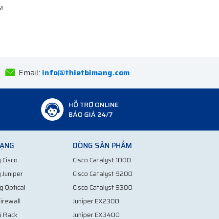
Bắc Ninh
Email:
info@thietbimang.com
HỖ TRỢ ONLINE
BÁO GIÁ 24/7
MẠNG
DÒNG SẢN PHẨM
 Cisco
Cisco Catalyst 1000
 Juniper
Cisco Catalyst 9200
g Optical
Cisco Catalyst 9300
irewall
Juniper EX2300
ủ Rack
Juniper EX3400