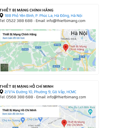
THIẾT BỊ MẠNG CHÍNH HÃNG
188 Phố Yên Bình, P. Phúc La, Hà Đông, Hà Nội
Tel: 0522 388 688 - Email: info@thietbimang.com
THIẾT BỊ MẠNG HỒ CHÍ MINH
2/1/14 Đường 10, Phường 9, Gò Vấp, HCMC
Tel: 0568 388 688 - Email: info@thietbimang.com