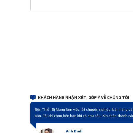
KHÁCH HÀNG NHẬN XÉT, GÓP Ý VỀ CHÚNG TÔI
ách làm chuyên nghiệp. Sản phẩm
Đợt rồi công ty cải tạo nâng cấp hệ 
uyên nghiệp.
nghiệp từ lúc hỏi mua đến giao hàng và
Anh Hà