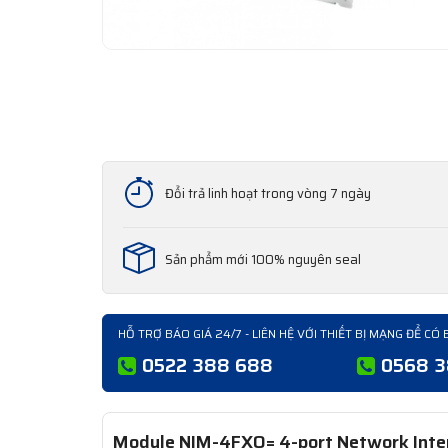
Đổi trả linh hoạt trong vòng 7 ngày
Sản phẩm mới 100% nguyên seal
HỖ TRỢ BÁO GIÁ 24/7 - LIÊN HỆ VỚI THIẾT BỊ MẠNG ĐỂ CÓ 
0522 388 688
0568 
Module NIM-4FXO= 4-port Network Inter