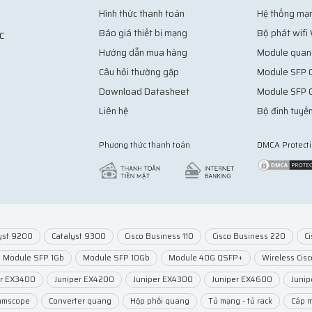
Hình thức thanh toán
Hệ thống mạ
Báo giá thiết bị mạng
Bộ phát wifi
C
Hướng dẫn mua hàng
Module quan
Câu hỏi thường gặp
Module SFP C
Download Datasheet
Module SFP 
Liên hệ
Bộ đinh tuyến
Phương thức thanh toán
DMCA Protect
yst 9200
Catalyst 9300
Cisco Business 110
Cisco Business 220
C
Module SFP 1Gb
Module SFP 10Gb
Module 40G QSFP+
Wireless Cisc
er EX3400
Juniper EX4200
Juniper EX4300
Juniper EX4600
Juni
mmscope
Converter quang
Hộp phối quang
Tủ mạng - tủ rack
Cáp 