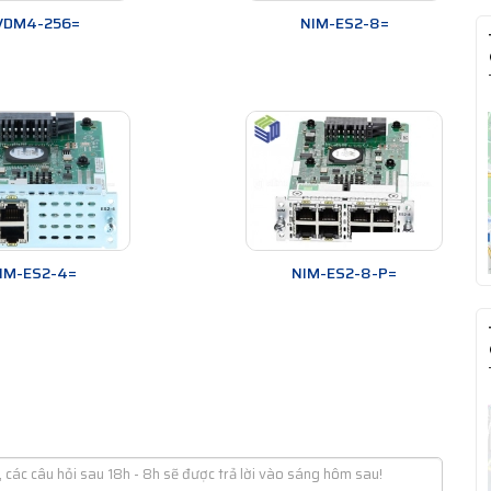
VDM4-256=
NIM-ES2-8=
IM-ES2-4=
NIM-ES2-8-P=