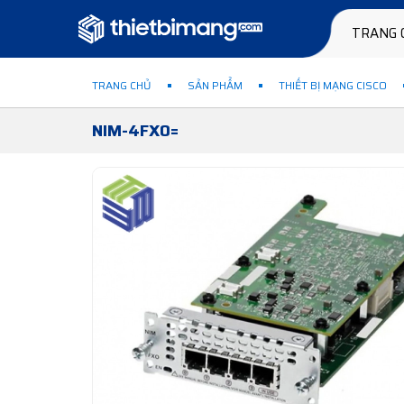
TRANG 
TRANG CHỦ
SẢN PHẨM
THIẾT BỊ MẠNG CISCO
NIM-4FXO=