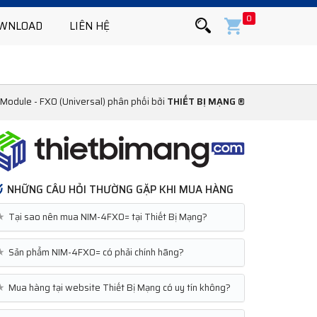
0
WNLOAD
LIÊN HỆ
odule - FXO (Universal) phân phối bởi
THIẾT BỊ MẠNG ®
NHỮNG CÂU HỎI THƯỜNG GẶP KHI MUA HÀNG
★
Tại sao nên mua NIM-4FXO= tại Thiết Bị Mạng?
★
Sản phẩm NIM-4FXO= có phải chính hãng?
★
Mua hàng tại website Thiết Bị Mạng có uy tín không?