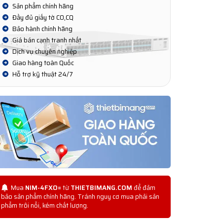
Sản phẩm chính hãng
Đầy đủ giấy tờ CO,CQ
Bảo hành chính hãng
Giá bán cạnh tranh nhất
Dịch vụ chuyên nghiệp
Giao hàng toàn Quốc
Hỗ trợ kỹ thuật 24/7
Mua
NIM-4FXO=
từ
THIETBIMANG.COM
để đảm
bảo sản phẩm chính hãng. Tránh nguy cơ mua phải sản
phẩm trôi nổi, kém chất lượng.