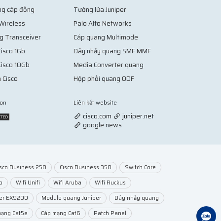
ng cáp đồng
Tường lửa Juniper
 Wireless
Palo Alto Networks
g Transceiver
Cáp quang Multimode
isco 1Gb
Dây nhảy quang SMF MMF
Cisco 10Gb
Media Converter quang
 Cisco
Hộp phối quang ODF
ion
Liên kết website
Vợt Pickleball
cisco.com
juniper.net
google news
isco Business 250
Cisco Business 350
Switch Core
o
Wifi Unifi
Wifi Aruba
Wifi Ruckus
per EX9200
Module quang Juniper
Dây nhảy quang
mạng Cat5e
Cáp mạng Cat6
Patch Panel