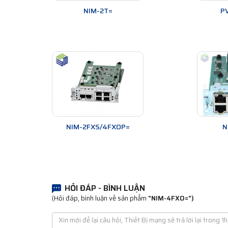
NIM-2T=
P
NIM-2FXS/4FXOP=
N
HỎI ĐÁP - BÌNH LUẬN
(Hỏi đáp, bình luận về sản phẩm
"NIM-4FXO=")