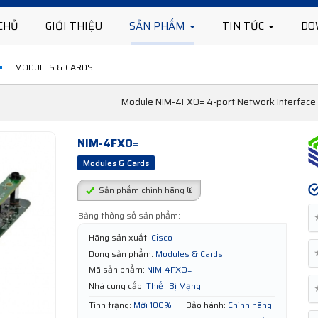
CHỦ
GIỚI THIỆU
SẢN PHẨM
TIN TỨC
DO
MODULES & CARDS
Module NIM-4FXO= 4-port Network Interface M
NIM-4FXO=
Modules & Cards
Sản phẩm chính hãng ®
Bảng thông số sản phẩm:
Hãng sản xuất:
Cisco
Dòng sản phẩm:
Modules & Cards
Mã sản phẩm:
NIM-4FXO=
Nhà cung cấp:
Thiết Bị Mạng
Tình trạng:
Mới 100%
Bảo hành:
Chính hãng