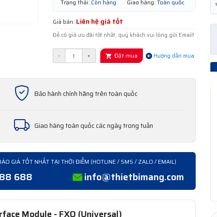
Trạng thái:
Còn hàng
Giao hàng:
Toàn quốc
Liên hệ giá tốt
Giá bán:
Để có giá ưu đãi tốt nhất, quý khách vui lòng gửi Email!
Đặt mua
-
+
Hướng dẫn mua
Bảo hành chính hãng trên toàn quốc
Giao hàng toàn quốc các ngày trong tuần
BÁO GIÁ TỐT NHẤT TẠI THỜI ĐIỂM (HOTLINE / SMS / ZALO / EMAIL)
388 688
info@thietbimang.com
face Module - FXO (Universal)