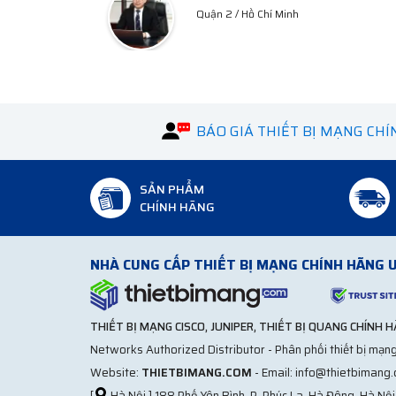
Hà Tây
BÁO GIÁ THIẾT BỊ MẠNG CH
SẢN PHẨM
CHÍNH HÃNG
NHÀ CUNG CẤP THIẾT BỊ MẠNG CHÍNH HÃNG U
THIẾT BỊ MẠNG CISCO, JUNIPER, THIẾT BỊ QUANG CHÍNH 
Networks Authorized Distributor - Phân phối thiết bị mạng
Website:
THIETBIMANG.COM
- Email: info@thietbimang
[
Hà Nội ] 188 Phố Yên Bình, P. Phúc La, Hà Đông, Hà Nội