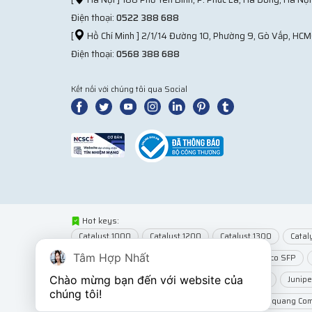
Điện thoại:
0522 388 688
[
Hồ Chí Minh ] 2/1/14 Đường 10, Phường 9, Gò Vấp, HCM
Điện thoại:
0568 388 688
Kết nối với chúng tôi qua Social
Hot keys:
Catalyst 1000
Catalyst 1200
Catalyst 1300
Catal
Tâm Hợp Nhất
Network Modules
Router Cisco
Module Cisco SFP
Chào mừng bạn đến với website của 
Wifi MikroTik
Wifi Juniper
Juniper EX2300
Junip
chúng tôi!
Dây cáp quang
Cáp quang Multimode
Cáp quang Co