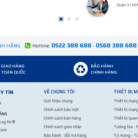
0522 388 688
0568 388 688
ÍNH HÃNG
Hotline:
-
GIAO HÀNG
BẢO HÀNH
TOÀN QUỐC
CHÍNH HÃNG
VỀ CHÚNG TÔI
THIẾT BỊ 
Y TÍN
Giới thiệu chung
Thiết bị mạng
Chính sách bảo mật
Thiết bị mạng
HÃNG
Chính sách bán hàng
Thiết bị quan
 uy tín ®
Chính sách giao nhận
Tường lửa - F
.com
Bảo hành - đổi trả hàng
Tủ mang - T