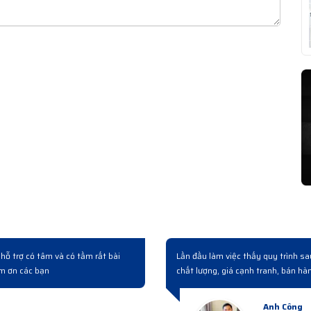
thống có mua mấy bộ switch bên này. Làm việc chuyên
Có người quen 
 bàn giao rất chuyên nghiệp...
hoá, giá cả v