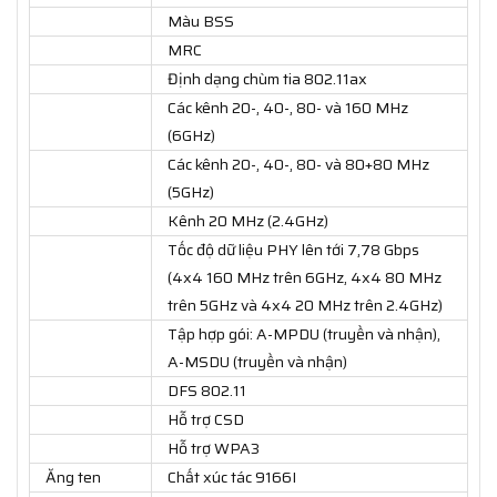
Màu BSS
MRC
Định dạng chùm tia 802.11ax
Các kênh 20-, 40-, 80- và 160 MHz
(6GHz)
Các kênh 20-, 40-, 80- và 80+80 MHz
(5GHz)
Kênh 20 MHz (2.4GHz)
Tốc độ dữ liệu PHY lên tới 7,78 Gbps
(4x4 160 MHz trên 6GHz, 4x4 80 MHz
trên 5GHz và 4x4 20 MHz trên 2.4GHz)
Tập hợp gói: A-MPDU (truyền và nhận),
A-MSDU (truyền và nhận)
DFS 802.11
Hỗ trợ CSD
Hỗ trợ WPA3
Ăng ten
Chất xúc tác 9166I