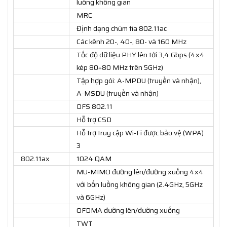
luồng không gian
MRC
Định dạng chùm tia 802.11ac
Các kênh 20-, 40-, 80- và 160 MHz
Tốc độ dữ liệu PHY lên tới 3,4 Gbps (4x4
kép 80+80 MHz trên 5GHz)
Tập hợp gói: A-MPDU (truyền và nhận),
A-MSDU (truyền và nhận)
DFS 802.11
Hỗ trợ CSD
Hỗ trợ truy cập Wi-Fi được bảo vệ (WPA)
3
802.11ax
1024 QAM
MU-MIMO đường lên/đường xuống 4x4
với bốn luồng không gian (2.4GHz, 5GHz
và 6GHz)
OFDMA đường lên/đường xuống
TWT