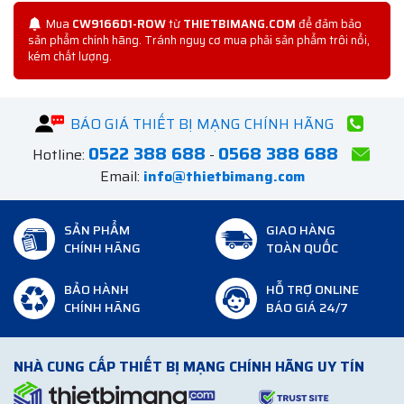
Mua
CW9166D1-ROW
từ
THIETBIMANG.COM
để đảm bảo
sản phẩm chính hãng. Tránh nguy cơ mua phải sản phẩm trôi nổi,
kém chất lượng.
BÁO GIÁ THIẾT BỊ MẠNG CHÍNH HÃNG
0522 388 688
0568 388 688
Hotline:
-
Email:
info@thietbimang.com
SẢN PHẨM
GIAO HÀNG
CHÍNH HÃNG
TOÀN QUỐC
BẢO HÀNH
HỖ TRỢ ONLINE
CHÍNH HÃNG
BÁO GIÁ 24/7
NHÀ CUNG CẤP THIẾT BỊ MẠNG CHÍNH HÃNG UY TÍN