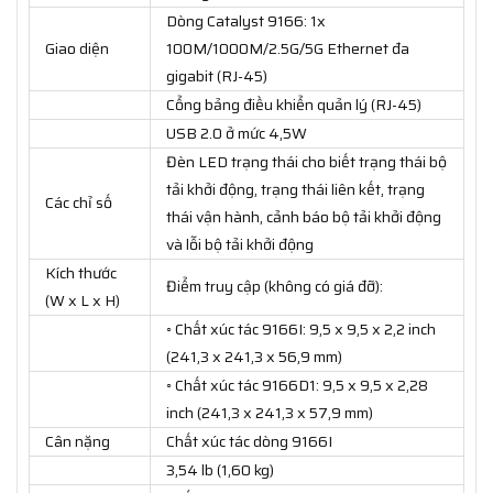
Dòng Catalyst 9166: 1x
Giao diện
100M/1000M/2.5G/5G Ethernet đa
gigabit (RJ-45)
Cổng bảng điều khiển quản lý (RJ-45)
USB 2.0 ở mức 4,5W
Đèn LED trạng thái cho biết trạng thái bộ
tải khởi động, trạng thái liên kết, trạng
Các chỉ số
thái vận hành, cảnh báo bộ tải khởi động
và lỗi bộ tải khởi động
Kích thước
Điểm truy cập (không có giá đỡ):
(W x L x H)
◦ Chất xúc tác 9166I: 9,5 x 9,5 x 2,2 inch
(241,3 x 241,3 x 56,9 mm)
◦ Chất xúc tác 9166D1: 9,5 x 9,5 x 2,28
inch (241,3 x 241,3 x 57,9 mm)
Cân nặng
Chất xúc tác dòng 9166I
3,54 lb (1,60 kg)