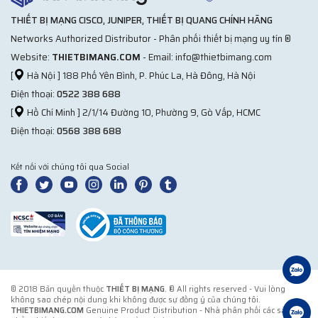
THIẾT BỊ MẠNG CISCO, JUNIPER, THIẾT BỊ QUANG CHÍNH HÃNG
Networks Authorized Distributor - Phân phối thiết bị mạng uy tín ®
Website:
THIETBIMANG.COM
- Email: info@thietbimang.com
[
Hà Nội ] 188 Phố Yên Bình, P. Phúc La, Hà Đông, Hà Nội
Điện thoại:
0522 388 688
[
Hồ Chí Minh ] 2/1/14 Đường 10, Phường 9, Gò Vấp, HCMC
Điện thoại:
0568 388 688
Kết nối với chúng tôi qua Social
© 2018 Bản quyền thuộc
THIẾT BỊ MẠNG
. ® All rights reserved - Vui lòng
không sao chép nội dung khi không được sự đồng ý của chúng tôi.
THIETBIMANG.COM
Genuine Product Distribution - Nhà phân phối các sản