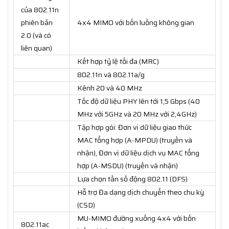
của 802.11n
phiên bản
4x4 MIMO với bốn luồng không gian
2.0 (và có
liên quan)
Kết hợp tỷ lệ tối đa (MRC)
802.11n và 802.11a/g
Kênh 20 và 40 MHz
Tốc độ dữ liệu PHY lên tới 1,5 Gbps (40
MHz với 5GHz và 20 MHz với 2,4GHz)
Tập hợp gói: Đơn vị dữ liệu giao thức
MAC tổng hợp (A-MPDU) (truyền và
nhận), Đơn vị dữ liệu dịch vụ MAC tổng
hợp (A-MSDU) (truyền và nhận)
Lựa chọn tần số động 802.11 (DFS)
Hỗ trợ Đa dạng dịch chuyển theo chu kỳ
(CSD)
MU-MIMO đường xuống 4x4 với bốn
802.11ac