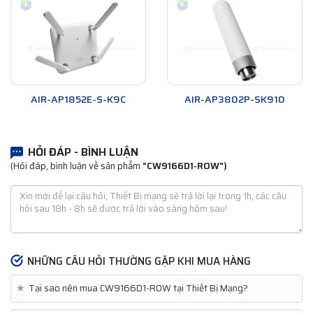
AIR-AP1852E-S-K9C
AIR-AP3802P-SK910
HỎI ĐÁP - BÌNH LUẬN
(Hỏi đáp, bình luận về sản phẩm
"CW9166D1-ROW")
NHỮNG CÂU HỎI THƯỜNG GẶP KHI MUA HÀNG
★
Tại sao nên mua CW9166D1-ROW tại Thiết Bị Mạng?