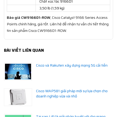
Chất xúc tác 9166D1
3,50 lb (1,59 kg)
Báo giá CW9166D1-ROW
, Cisco Catalyst 9166 Series Access
Points chính hãng, giá tốt. Liên hệ để nhận tư vấn chi tiết thông
tin sản phẩm Cisco CW9166D1-ROW.
BÀI VIẾT LIÊN QUAN
Cisco và Rakuten xây dựng mạng 5G cải tiến
Cisco WAP581 giải pháp mới sự lựa chọn cho
doanh nghiệp vừa và nhỏ
Tại sao LiFi là giải pháp tuyệt vời cho mạng