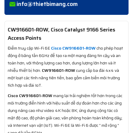
info@thietbimang.com
CW9166D1-ROW, Cisco Catalyst 9166 Series
Access Points
Điểm truy cập Wi-Fi 6E
Cisco CW9166D1-ROW
cho phép hoạt
động ở băng tần 6GHz để tạo ra một mạng đáng tin cậy và an
toàn hơn, với thông lượng cao hơn, dung lượng lớn hơn và ít
nhiễu thiết bị hơn.
CW9166D1-ROW
cung cấp ba đài 4x4 và
một loạt các tính năng tiên tiến, bao gồm cảm biến môi trường
tích hợp và đài IoT.
Cisco CW9166D1-ROW
mang lại trải nghiệm tốt hơn trong các
môi trường điển hình với hiệu suất dễ dự đoán hơn cho các ứng
dụng nâng cao như video 4K hoặc 8K; ứng dụng cộng tác có
mật độ cao, độ phân giải cao; văn phòng hoàn toàn không dây;
và Internet vạn vật (IoT). Wi-Fi 6E là Wi-Fi 6 được “ mở rộng ”
sang dải tần 6GHz.