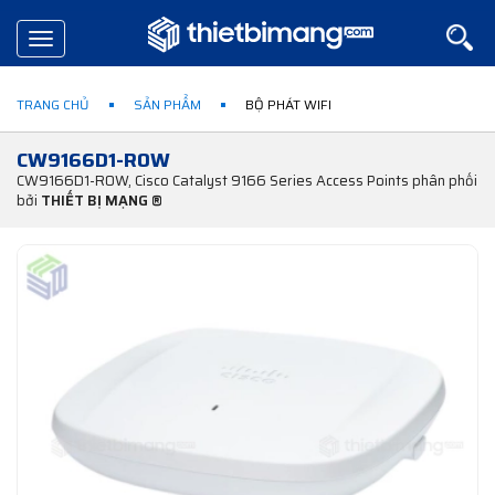
Toggle
navigation
TRANG CHỦ
SẢN PHẨM
BỘ PHÁT WIFI
CW9166D1-ROW
CW9166D1-ROW, Cisco Catalyst 9166 Series Access Points phân phối
bởi
THIẾT BỊ MẠNG ®