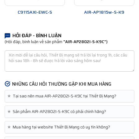
C9115AXI-EWC-S
AIR-AP1815w-S-K9
HỎI ĐÁP - BÌNH LUẬN
(Hỏi đáp, bình luận về sản phẩm
"AIR-AP2802I-S-K9C")
NHỮNG CÂU HỎI THƯỜNG GẶP KHI MUA HÀNG
★
Tại sao nên mua AIR-AP2802I-S-K9C tại Thiết Bị Mạng?
★
Sản phẩm AIR-AP2802I-S-K9C có phải chính hãng?
★
Mua hàng tại website Thiết Bị Mạng có uy tín không?