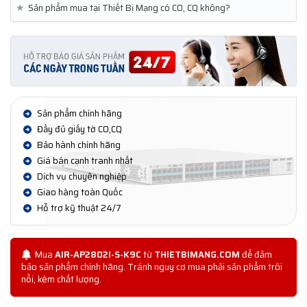
★
Sản phẩm mua tại Thiết Bị Mạng có CO, CQ không?
Sản phẩm chính hãng
Đầy đủ giấy tờ CO,CQ
Bảo hành chính hãng
Giá bán cạnh tranh nhất
Dịch vụ chuyên nghiệp
Giao hàng toàn Quốc
Hỗ trợ kỹ thuật 24/7
Mua
AIR-AP2802I-S-K9C
từ
THIETBIMANG.COM
để đảm
bảo sản phẩm chính hãng. Tránh nguy cơ mua phải sản phẩm trôi
nổi, kém chất lượng.