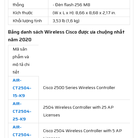
thống
- Đèn flash 256 MB
Kích thước
(W x L x H): 8,66 x 8,68 x 2,17 in.
Khối lượng tịnh
3,53 lb (1,6 kg)
Bảng danh sách Wireless Cisco được ưa chuộng nhất
năm 2020
Mã sản
phẩm và
mô tả chi
tiết
AIR-
Cisco 2500 Series Wireless Controller
CT2504-
15-K9
AIR-
2504 Wireless Controller with 25 AP
CT2504-
Licenses
25-K9
AIR-
Cisco 2504 Wireless Controller with 5 AP
CT2504-