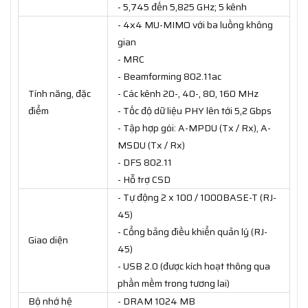
- 5,745 đến 5,825 GHz; 5 kênh
- 4x4 MU-MIMO với ba luồng không
gian
- MRC
- Beamforming 802.11ac
Tính năng, đặc
- Các kênh 20-, 40-, 80, 160 MHz
điểm
- Tốc độ dữ liệu PHY lên tới 5,2 Gbps
- Tập hợp gói: A-MPDU (Tx / Rx), A-
MSDU (Tx / Rx)
- DFS 802.11
- Hỗ trợ CSD
- Tự động 2 x 100 / 1000BASE-T (RJ-
45)
- Cổng bảng điều khiển quản lý (RJ-
Giao diện
45)
- USB 2.0 (được kích hoạt thông qua
phần mềm trong tương lai)
Bộ nhớ hệ
- DRAM 1024 MB