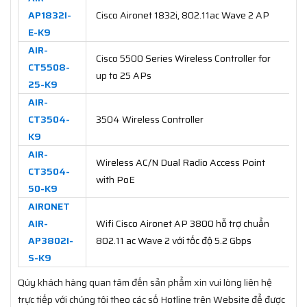
AP1832I-
Cisco Aironet 1832i, 802.11ac Wave 2 AP
E-K9
AIR-
Cisco 5500 Series Wireless Controller for
CT5508-
up to 25 APs
25-K9
AIR-
CT3504-
3504 Wireless Controller
K9
AIR-
Wireless AC/N Dual Radio Access Point
CT3504-
with PoE
50-K9
AIRONET
AIR-
Wifi Cisco Aironet AP 3800 hỗ trợ chuẩn
AP3802I-
802.11 ac Wave 2 với tốc độ 5.2 Gbps
S-K9
Qúy khách hàng quan tâm đến sản phẩm xin vui lòng liên hệ
trực tiếp với chúng tôi theo các số Hotline trên Website để được