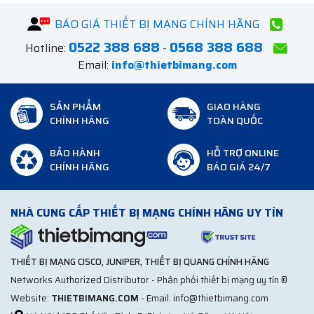
BÁO GIÁ THIẾT BỊ MẠNG CHÍNH HÃNG
0522 388 688
0568 388 688
Hotline:
-
Email:
info@thietbimang.com
SẢN PHẨM
GIAO HÀNG
CHÍNH HÃNG
TOÀN QUỐC
BẢO HÀNH
HỖ TRỢ ONLINE
CHÍNH HÃNG
BÁO GIÁ 24/7
NHÀ CUNG CẤP THIẾT BỊ MẠNG CHÍNH HÃNG UY TÍN
THIẾT BỊ MẠNG CISCO, JUNIPER, THIẾT BỊ QUANG CHÍNH HÃNG
Networks Authorized Distributor - Phân phối thiết bị mạng uy tín ®
Website:
THIETBIMANG.COM
- Email: info@thietbimang.com