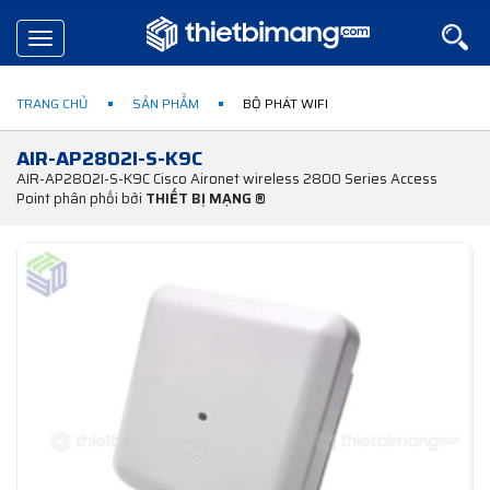
Toggle
navigation
TRANG CHỦ
SẢN PHẨM
BỘ PHÁT WIFI
AIR-AP2802I-S-K9C
AIR-AP2802I-S-K9C Cisco Aironet wireless 2800 Series Access
Point phân phối bởi
THIẾT BỊ MẠNG ®