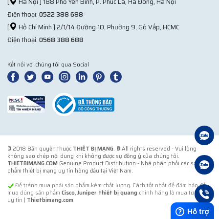
[
Hà Nội ] 188 Phố Yên Bình, P. Phúc La, Hà Đông, Hà Nội
Điện thoại:
0522 388 688
[
Hồ Chí Minh ] 2/1/14 Đường 10, Phường 9, Gò Vấp, HCMC
Điện thoại:
0568 388 688
Kết nối với chúng tôi qua Social
© 2018 Bản quyền thuộc
THIẾT BỊ MẠNG
. ® All rights reserved - Vui lòng
không sao chép nội dung khi không được sự đồng ý của chúng tôi.
THIETBIMANG.COM
Genuine Product Distribution - Nhà phân phối các sản
phẩm thiết bị mạng uy tín hàng đầu tại Việt Nam.
Để tránh mua phải sản phẩm kém chất lượng. Cách tốt nhất để đảm bảo để
mua đúng sản phẩm
Cisco
,
Juniper
,
thiết bị quang
chính hãng là mua từ đơn vị
uy tín |
Thietbimang.com