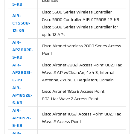
Licenses
5-K9
Cisco 5500 Series Wireless Controller
AIR-
Cisco 5500 Controller AIR-CT5508-12-K9
CT5508-
Cisco 5508 Series Wireless Controller for
12-K9
up to 12 APs
AIR-
Cisco Aironet wireless 2800 Series Access
AP2802E-
Point
S-K9
AIR-
Cisco Aironet 2802i Access Point, 802.11ac
AP2802I-
Wave 2 AP w/CleanAir, 4x4:3, Internal
E-K9
Antenna, 2xGbE E Regulatory Domain
AIR-
Cisco Aironet 1852E Access Point,
AP1852E-
802.11ac Wave 2 Access Point
S-K9
AIR-
Cisco Aironet 1852i Access Point, 802.11ac
AP1852I-
Wave 2 Access Point
S-K9
AIR-