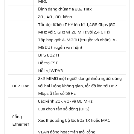
MRC
Định dạng chùm tia 802.11ax
20-, 40-, 80- kênh
Tốc độ dữ liệu PHY lên tới 1,488 Gbps (80
MHz với 5 GHz và 20 MHz với 2,4 GHz)
Tập hợp gói: A-MPDU (truyền và nhận), A-
MSDU (truyền và nhận)
DFS 802.11
Hỗ trợ CSD
Hỗ trợ WPA3
2x2 MIMO một người dùng/nhiều người dùng
802.11ac
với hai luồng không gian, tốc độ lên tới 867
Mbps ở tần số 5GHz
Các kênh 20-, 40- và 80 MHz
Lựa chọn tần số động (DFS)
Cổng
Xác thực bằng bộ lọc 802.1X hoặc MAC
Ethernet
VLAN động hoặc trên mỗi cổng