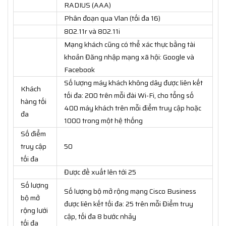
RADIUS (AAA)
Phân đoạn qua Vlan (tối đa 16)
802.11r và 802.11i
Mạng khách cũng có thể xác thực bằng tài
khoản Đăng nhập mạng xã hội: Google và
Facebook
Số lượng máy khách không dây được liên kết
Khách
tối đa: 200 trên mỗi đài Wi-Fi, cho tổng số
hàng tối
400 máy khách trên mỗi điểm truy cập hoặc
đa
1000 trong một hệ thống
Số điểm
truy cập
50
tối đa
Được đề xuất lên tới 25
Số lượng
Số lượng bộ mở rộng mạng Cisco Business
bộ mở
được liên kết tối đa: 25 trên mỗi Điểm truy
rộng lưới
cập, tối đa 8 bước nhảy
tối đa