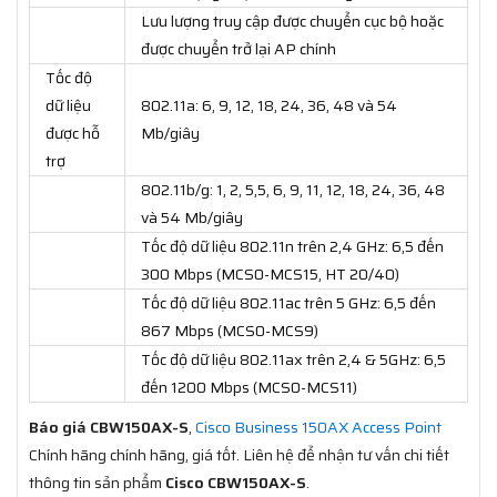
Lưu lượng truy cập được chuyển cục bộ hoặc
được chuyển trở lại AP chính
Tốc độ
dữ liệu
802.11a: 6, 9, 12, 18, 24, 36, 48 và 54
được hỗ
Mb/giây
trợ
802.11b/g: 1, 2, 5,5, 6, 9, 11, 12, 18, 24, 36, 48
và 54 Mb/giây
Tốc độ dữ liệu 802.11n trên 2,4 GHz: 6,5 đến
300 Mbps (MCS0-MCS15, HT 20/40)
Tốc độ dữ liệu 802.11ac trên 5 GHz: 6,5 đến
867 Mbps (MCS0-MCS9)
Tốc độ dữ liệu 802.11ax trên 2,4 & 5GHz: 6,5
đến 1200 Mbps (MCS0-MCS11)
Báo giá CBW150AX-S
,
Cisco Business 150AX Access Point
Chính hãng chính hãng, giá tốt. Liên hệ để nhận tư vấn chi tiết
thông tin sản phẩm
Cisco CBW150AX-S
.