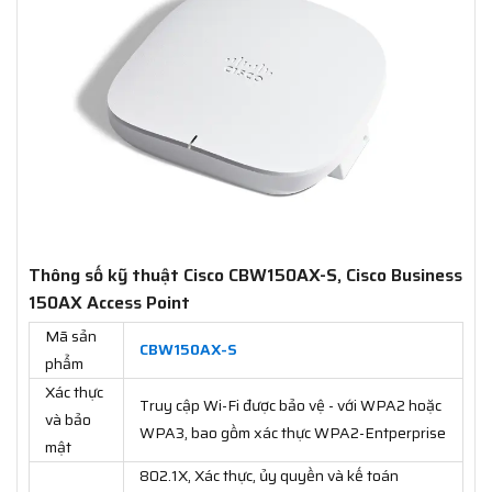
Thông số kỹ thuật Cisco CBW150AX-S, Cisco Business
150AX Access Point
Mã sản
CBW150AX-S
phẩm
Xác thực
Truy cập Wi-Fi được bảo vệ - với WPA2 hoặc
và bảo
WPA3, bao gồm xác thực WPA2-Entperprise
mật
802.1X, Xác thực, ủy quyền và kế toán