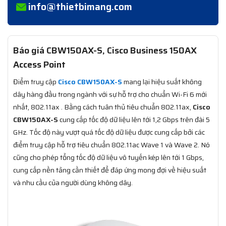
info@thietbimang.com
Báo giá CBW150AX-S, Cisco Business 150AX
Access Point
Điểm truy cập
Cisco CBW150AX-S
mang lại hiệu suất không
dây hàng đầu trong ngành với sự hỗ trợ cho chuẩn Wi-Fi 6 mới
nhất, 802.11ax . Bằng cách tuân thủ tiêu chuẩn 802.11ax,
Cisco
CBW150AX-S
cung cấp tốc độ dữ liệu lên tới 1,2 Gbps trên đài 5
GHz. Tốc độ này vượt quá tốc độ dữ liệu được cung cấp bởi các
điểm truy cập hỗ trợ tiêu chuẩn 802.11ac Wave 1 và Wave 2. Nó
cũng cho phép tổng tốc độ dữ liệu vô tuyến kép lên tới 1 Gbps,
cung cấp nền tảng cần thiết để đáp ứng mong đợi về hiệu suất
và nhu cầu của người dùng không dây.