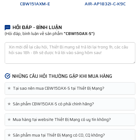
CBW151AXM-E
AIR-AP1832I-C-K9C
HỎI ĐÁP - BÌNH LUẬN
(Hỏi đáp, bình luận về sản phẩm
"CBW150AX-S")
NHỮNG CÂU HỎI THƯỜNG GẶP KHI MUA HÀNG
★
Tại sao nên mua CBW150AX-S tại Thiết Bị Mạng?
★
Sản phẩm CBW150AX-S có phải chính hãng?
★
Mua hàng tại website Thiết Bị Mạng có uy tín không?
★
Sản phẩm mua tại Thiết Bị Mạng có CO, CQ không?