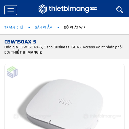
Toggle
navigation
TRANG CHỦ
SẢN PHẨM
BỘ PHÁT WIFI
CBW150AX-S
Báo giá CBW150AX-S, Cisco Business 150AX Access Point phân phối
bởi
THIẾT BỊ MẠNG ®