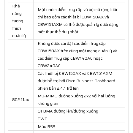
Khả
Một nhóm điểm truy cập và bộ mở rộng lưới
năng
chỉ bao gồm các thiết bị CBW150AX và
tương
CBW151AXM có thể được quản lý dưới dạng
thích
một thực thể duy nhất.
quản lý
Không được cài đặt các điểm truy cập
CBW150AX trên cùng một mạng quản lý và
các điểm truy cập CBW140AC hoặc
CBW240AC.
Các thiết bị CBW150AX và CBW151AXM
được hỗ trợ bởi Cisco Business Dashboard
phiên bản 2.4.1 trở lên.
MU-MIMO đường xuống 2x2 với hai luồng
802.11ax
không gian
OFDMA đường lên/đường xuống
TWT
Màu BSS