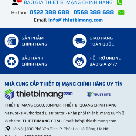
BÁO GIÁ THIẾT BỊ MẠNG CHÍNH HÃNG
0522 388 688
0568 388 688
Hotline:
-
Email:
info@thietbimang.com
SẢN PHẨM
GIAO HÀNG
CHÍNH HÃNG
TOÀN QUỐC
BẢO HÀNH
HỖ TRỢ ONLINE
CHÍNH HÃNG
BÁO GIÁ 24/7
NHÀ CUNG CẤP THIẾT BỊ MẠNG CHÍNH HÃNG UY TÍN
THIẾT BỊ MẠNG CISCO, JUNIPER, THIẾT BỊ QUANG CHÍNH HÃNG
Networks Authorized Distributor - Phân phối thiết bị mạng uy tín ®
Website:
THIETBIMANG.COM
- Email: info@thietbimang.com
[
Hà Nội ] 188 Phố Yên Bình, P. Phúc La, Hà Đông, Hà Nội