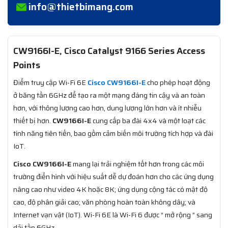
info@thietbimang.com
CW9166I-E, Cisco Catalyst 9166 Series Access
Points
Điểm truy cập Wi-Fi 6E
Cisco CW9166I-E
cho phép hoạt động
ở băng tần 6GHz để tạo ra một mạng đáng tin cậy và an toàn
hơn, với thông lượng cao hơn, dung lượng lớn hơn và ít nhiễu
thiết bị hơn.
CW9166I-E
cung cấp ba đài 4x4 và một loạt các
tính năng tiên tiến, bao gồm cảm biến môi trường tích hợp và đài
IoT.
Cisco CW9166I-E
mang lại trải nghiệm tốt hơn trong các môi
trường điển hình với hiệu suất dễ dự đoán hơn cho các ứng dụng
nâng cao như video 4K hoặc 8K; ứng dụng cộng tác có mật độ
cao, độ phân giải cao; văn phòng hoàn toàn không dây; và
Internet vạn vật (IoT). Wi-Fi 6E là Wi-Fi 6 được “ mở rộng ” sang
dải tần 6GHz.