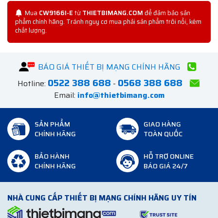
Mua
CW9166I-E
từ
THIETBIMANG.COM
để đảm bảo sản
phẩm chính hãng. Tránh nguy cơ mua phải sản phẩm trôi nổi, kém
chất lượng.
BÁO GIÁ THIẾT BỊ MẠNG CHÍNH HÃNG
0522 388 688
0568 388 688
Hotline:
-
Email:
info@thietbimang.com
SẢN PHẨM
GIAO HÀNG
CHÍNH HÃNG
TOÀN QUỐC
BẢO HÀNH
HỖ TRỢ ONLINE
CHÍNH HÃNG
BÁO GIÁ 24/7
NHÀ CUNG CẤP THIẾT BỊ MẠNG CHÍNH HÃNG UY TÍN