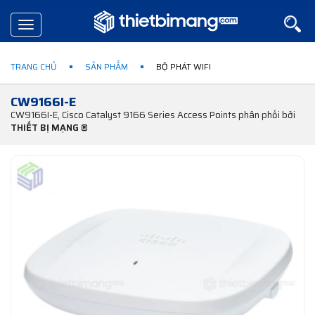
Toggle
navigation
TRANG CHỦ
SẢN PHẨM
BỘ PHÁT WIFI
CW9166I-E
CW9166I-E, Cisco Catalyst 9166 Series Access Points phân phối bởi
THIẾT BỊ MẠNG ®