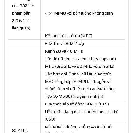
của 802.11n
phiên bản
4x4 MIMO với bốn luồng không gian
2.0 (và có
liên quan)
Kết hợp tỷ lệ tối đa (MRC)
802.11n và 802.11a/g
Kênh 20 và 40 MHz
Tốc độ dữ liệu PHY lên tới 1,5 Gbps (40
MHz với 5GHz và 20 MHz với 2,4GHz)
Tập hợp gói: Đơn vị dữ liệu giao thức
MAC tổng hợp (A-MPDU) (truyền và
nhận), Đơn vị dữ liệu dịch vụ MAC tổng
hợp (A-MSDU) (truyền và nhận)
Lựa chọn tần số động 802.11 (DFS)
Hỗ trợ Đa dạng dịch chuyển theo chu kỳ
(CSD)
MU-MIMO đường xuống 4x4 với bốn
802.11ac