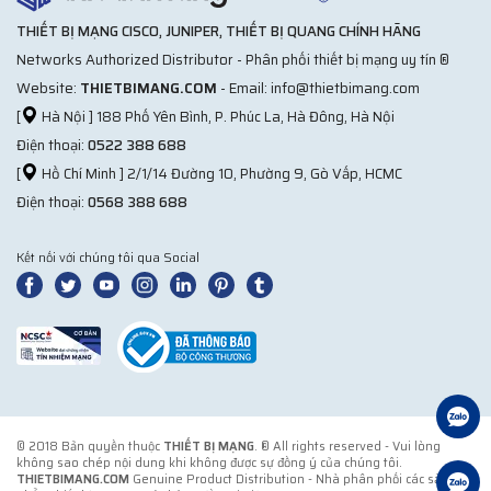
THIẾT BỊ MẠNG CISCO, JUNIPER, THIẾT BỊ QUANG CHÍNH HÃNG
Networks Authorized Distributor - Phân phối thiết bị mạng uy tín ®
Website:
THIETBIMANG.COM
- Email: info@thietbimang.com
[
Hà Nội ] 188 Phố Yên Bình, P. Phúc La, Hà Đông, Hà Nội
Điện thoại:
0522 388 688
[
Hồ Chí Minh ] 2/1/14 Đường 10, Phường 9, Gò Vấp, HCMC
Điện thoại:
0568 388 688
Kết nối với chúng tôi qua Social
© 2018 Bản quyền thuộc
THIẾT BỊ MẠNG
. ® All rights reserved - Vui lòng
không sao chép nội dung khi không được sự đồng ý của chúng tôi.
THIETBIMANG.COM
Genuine Product Distribution - Nhà phân phối các sản