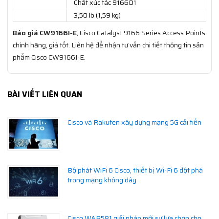
Chất xúc tác 9166D1
3,50 lb (1,59 kg)
Báo giá CW9166I-E
, Cisco Catalyst 9166 Series Access Points
chính hãng, giá tốt. Liên hệ để nhận tư vấn chi tiết thông tin sản
phẩm Cisco CW9166I-E.
BÀI VIẾT LIÊN QUAN
Cisco và Rakuten xây dựng mạng 5G cải tiến
Bộ phát WiFi 6 Cisco, thiết bị Wi-Fi 6 đột phá
trong mạng không dây
Cisco WAP581 giải pháp mới sự lựa chọn cho