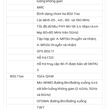
luồng không gian
MRC
Định dạng chùm tia 802.11ac
Các kênh 20-, 40-, 80- và 160 MHz
Tốc độ dữ liệu PHY lên tới 3,4 Gbps (4x4
kép 80+80 MHz trên 5GHz)
Tập hợp gói: A-MPDU (truyền và nhận),
A-MSDU (truyền và nhận)
DFS 802.11
Hỗ trợ CSD
Hỗ trợ truy cập Wi-Fi được bảo vệ (WPA)
3
802.11ax
1024 QAM
MU-MIMO đường lên/đường xuống 4x4
với bốn luồng không gian (2.4GHz, 5GHz
và 6GHz)
OFDMA đường lên/đường xuống
TWT