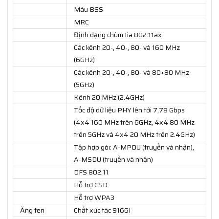
Màu BSS
MRC
Định dạng chùm tia 802.11ax
Các kênh 20-, 40-, 80- và 160 MHz
(6GHz)
Các kênh 20-, 40-, 80- và 80+80 MHz
(5GHz)
Kênh 20 MHz (2.4GHz)
Tốc độ dữ liệu PHY lên tới 7,78 Gbps
(4x4 160 MHz trên 6GHz, 4x4 80 MHz
trên 5GHz và 4x4 20 MHz trên 2.4GHz)
Tập hợp gói: A-MPDU (truyền và nhận),
A-MSDU (truyền và nhận)
DFS 802.11
Hỗ trợ CSD
Hỗ trợ WPA3
Ăng ten
Chất xúc tác 9166I