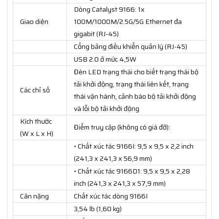
Dòng Catalyst 9166: 1x
Giao diện
100M/1000M/2.5G/5G Ethernet đa
gigabit (RJ-45)
Cổng bảng điều khiển quản lý (RJ-45)
USB 2.0 ở mức 4,5W
Đèn LED trạng thái cho biết trạng thái bộ
tải khởi động, trạng thái liên kết, trạng
Các chỉ số
thái vận hành, cảnh báo bộ tải khởi động
và lỗi bộ tải khởi động
Kích thước
Điểm truy cập (không có giá đỡ):
(W x L x H)
◦ Chất xúc tác 9166I: 9,5 x 9,5 x 2,2 inch
(241,3 x 241,3 x 56,9 mm)
◦ Chất xúc tác 9166D1: 9,5 x 9,5 x 2,28
inch (241,3 x 241,3 x 57,9 mm)
Cân nặng
Chất xúc tác dòng 9166I
3,54 lb (1,60 kg)