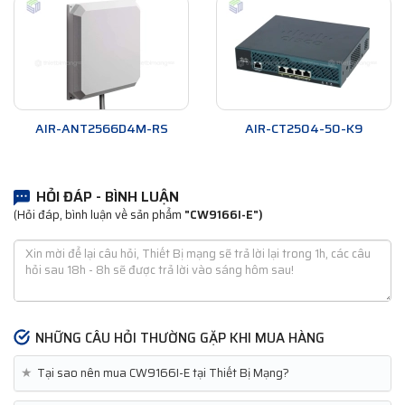
AIR-ANT2566D4M-RS
AIR-CT2504-50-K9
HỎI ĐÁP - BÌNH LUẬN
(Hỏi đáp, bình luận về sản phẩm
"CW9166I-E")
NHỮNG CÂU HỎI THƯỜNG GẶP KHI MUA HÀNG
★
Tại sao nên mua CW9166I-E tại Thiết Bị Mạng?