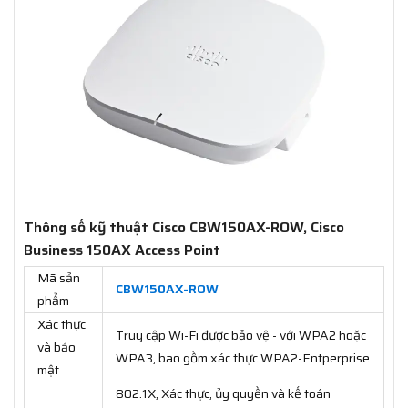
Thông số kỹ thuật Cisco CBW150AX-ROW, Cisco
Business 150AX Access Point
Mã sản
CBW150AX-ROW
phẩm
Xác thực
Truy cập Wi-Fi được bảo vệ - với WPA2 hoặc
và bảo
WPA3, bao gồm xác thực WPA2-Entperprise
mật
802.1X, Xác thực, ủy quyền và kế toán