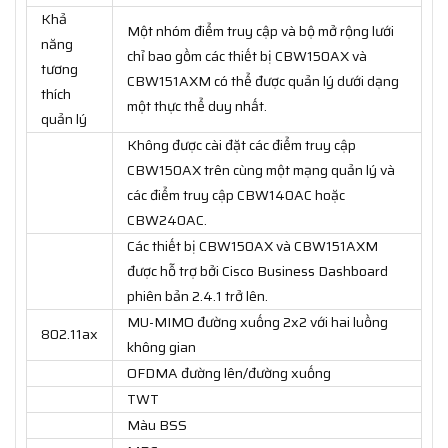
Khả
Một nhóm điểm truy cập và bộ mở rộng lưới
năng
chỉ bao gồm các thiết bị CBW150AX và
tương
CBW151AXM có thể được quản lý dưới dạng
thích
một thực thể duy nhất.
quản lý
Không được cài đặt các điểm truy cập
CBW150AX trên cùng một mạng quản lý và
các điểm truy cập CBW140AC hoặc
CBW240AC.
Các thiết bị CBW150AX và CBW151AXM
được hỗ trợ bởi Cisco Business Dashboard
phiên bản 2.4.1 trở lên.
MU-MIMO đường xuống 2x2 với hai luồng
802.11ax
không gian
OFDMA đường lên/đường xuống
TWT
Màu BSS