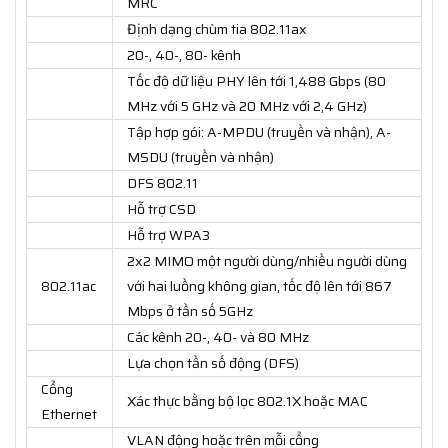
MRC
Định dạng chùm tia 802.11ax
20-, 40-, 80- kênh
Tốc độ dữ liệu PHY lên tới 1,488 Gbps (80
MHz với 5 GHz và 20 MHz với 2,4 GHz)
Tập hợp gói: A-MPDU (truyền và nhận), A-
MSDU (truyền và nhận)
DFS 802.11
Hỗ trợ CSD
Hỗ trợ WPA3
2x2 MIMO một người dùng/nhiều người dùng
802.11ac
với hai luồng không gian, tốc độ lên tới 867
Mbps ở tần số 5GHz
Các kênh 20-, 40- và 80 MHz
Lựa chọn tần số động (DFS)
Cổng
Xác thực bằng bộ lọc 802.1X hoặc MAC
Ethernet
VLAN động hoặc trên mỗi cổng