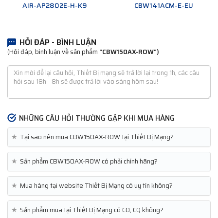
AIR-AP2802E-H-K9
CBW141ACM-E-EU
HỎI ĐÁP - BÌNH LUẬN
(Hỏi đáp, bình luận về sản phẩm
"CBW150AX-ROW")
NHỮNG CÂU HỎI THƯỜNG GẶP KHI MUA HÀNG
★
Tại sao nên mua CBW150AX-ROW tại Thiết Bị Mạng?
★
Sản phẩm CBW150AX-ROW có phải chính hãng?
★
Mua hàng tại website Thiết Bị Mạng có uy tín không?
★
Sản phẩm mua tại Thiết Bị Mạng có CO, CQ không?