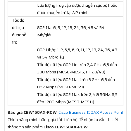
Lưu lượng truy cập được chuyển cục bộ hoặc
được chuyển trở lại AP chính
Tốc độ
dữ liệu
802.11a: 6, 9, 12, 18, 24, 36, 48 và 54
được hỗ
Mb/giây
trợ
802.11b/g: 1, 2, 5,5, 6, 9, 11, 12, 18, 24, 36, 48
và 54 Mb/giây
Tốc độ dữ liệu 802.11n trên 2,4 GHz: 6,5 đến
300 Mbps (MCS0-MCS15, HT 20/40)
Tốc độ dữ liệu 802.11ac trên 5 GHz: 6,5 đến
867 Mbps (MCS0-MCS9)
Tốc độ dữ liệu 802.11ax trên 2,4 & 5GHz: 6,5
đến 1200 Mbps (MCS0-MCS11)
Báo giá CBW150AX-ROW
,
Cisco Business 150AX Access Point
Chính hãng chính hãng, giá tốt. Liên hệ để nhận tư vấn chi tiết
thông tin sản phẩm
Cisco CBW150AX-ROW
.