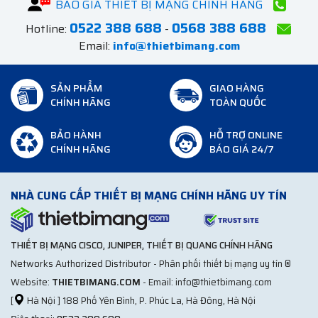
BÁO GIÁ THIẾT BỊ MẠNG CHÍNH HÃNG
0522 388 688
0568 388 688
Hotline:
-
Email:
info@thietbimang.com
SẢN PHẨM
GIAO HÀNG
CHÍNH HÃNG
TOÀN QUỐC
BẢO HÀNH
HỖ TRỢ ONLINE
CHÍNH HÃNG
BÁO GIÁ 24/7
NHÀ CUNG CẤP THIẾT BỊ MẠNG CHÍNH HÃNG UY TÍN
THIẾT BỊ MẠNG CISCO, JUNIPER, THIẾT BỊ QUANG CHÍNH HÃNG
Networks Authorized Distributor - Phân phối thiết bị mạng uy tín ®
Website:
THIETBIMANG.COM
- Email: info@thietbimang.com
[
Hà Nội ] 188 Phố Yên Bình, P. Phúc La, Hà Đông, Hà Nội