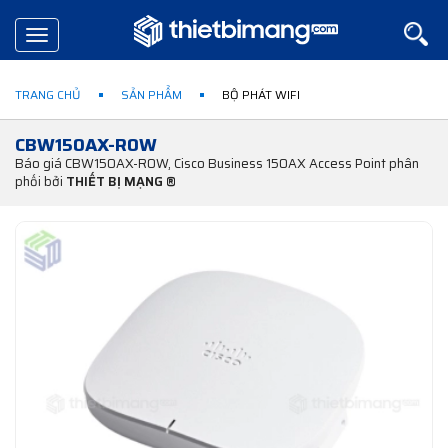
Toggle
navigation
TRANG CHỦ
SẢN PHẨM
BỘ PHÁT WIFI
CBW150AX-ROW
Báo giá CBW150AX-ROW, Cisco Business 150AX Access Point phân
phối bởi
THIẾT BỊ MẠNG ®