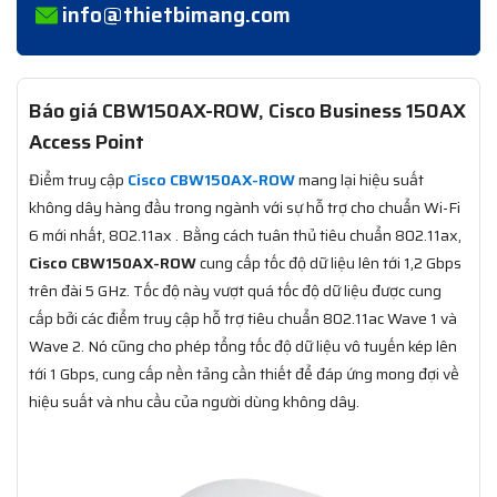
info@thietbimang.com
Báo giá CBW150AX-ROW, Cisco Business 150AX
Access Point
Điểm truy cập
Cisco CBW150AX-ROW
mang lại hiệu suất
không dây hàng đầu trong ngành với sự hỗ trợ cho chuẩn Wi-Fi
6 mới nhất, 802.11ax . Bằng cách tuân thủ tiêu chuẩn 802.11ax,
Cisco CBW150AX-ROW
cung cấp tốc độ dữ liệu lên tới 1,2 Gbps
trên đài 5 GHz. Tốc độ này vượt quá tốc độ dữ liệu được cung
cấp bởi các điểm truy cập hỗ trợ tiêu chuẩn 802.11ac Wave 1 và
Wave 2. Nó cũng cho phép tổng tốc độ dữ liệu vô tuyến kép lên
tới 1 Gbps, cung cấp nền tảng cần thiết để đáp ứng mong đợi về
hiệu suất và nhu cầu của người dùng không dây.