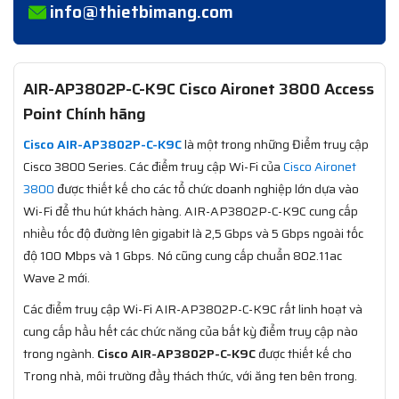
info@thietbimang.com
AIR-AP3802P-C-K9C Cisco Aironet 3800 Access
Point Chính hãng
Cisco AIR-AP3802P-C-K9C
là một trong những Điểm truy cập
Cisco 3800 Series. Các điểm truy cập Wi-Fi của
Cisco Aironet
3800
được thiết kế cho các tổ chức doanh nghiệp lớn dựa vào
Wi-Fi để thu hút khách hàng. AIR-AP3802P-C-K9C cung cấp
nhiều tốc độ đường lên gigabit là 2,5 Gbps và 5 Gbps ngoài tốc
độ 100 Mbps và 1 Gbps. Nó cũng cung cấp chuẩn 802.11ac
Wave 2 mới.
Các điểm truy cập Wi-Fi AIR-AP3802P-C-K9C rất linh hoạt và
cung cấp hầu hết các chức năng của bất kỳ điểm truy cập nào
trong ngành.
Cisco AIR-AP3802P-C-K9C
được thiết kế cho
Trong nhà, môi trường đầy thách thức, với ăng ten bên trong.