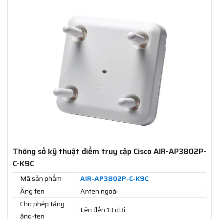
Thông số kỹ thuật điểm truy cập Cisco AIR-AP3802P-
C-K9C
Mã sản phẩm
AIR-AP3802P-C-K9C
Ăng ten
Anten ngoài
Cho phép tăng
Lên đến 13 dBi
ăng-ten