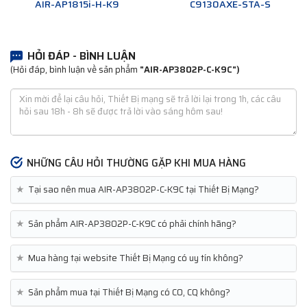
AIR-AP1815i-H-K9
C9130AXE-STA-S
HỎI ĐÁP - BÌNH LUẬN
(Hỏi đáp, bình luận về sản phẩm
"AIR-AP3802P-C-K9C")
NHỮNG CÂU HỎI THƯỜNG GẶP KHI MUA HÀNG
★
Tại sao nên mua AIR-AP3802P-C-K9C tại Thiết Bị Mạng?
★
Sản phẩm AIR-AP3802P-C-K9C có phải chính hãng?
★
Mua hàng tại website Thiết Bị Mạng có uy tín không?
★
Sản phẩm mua tại Thiết Bị Mạng có CO, CQ không?