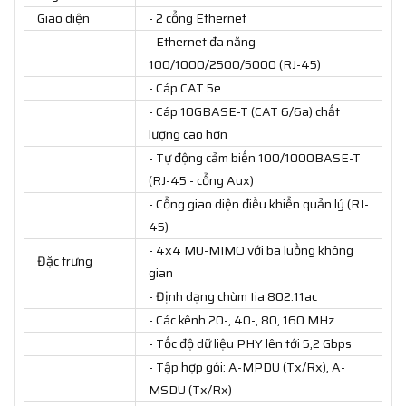
Giao diện
- 2 cổng Ethernet
- Ethernet đa năng
100/1000/2500/5000 (RJ-45)
- Cáp CAT 5e
- Cáp 10GBASE-T (CAT 6/6a) chất
lượng cao hơn
- Tự động cảm biến 100/1000BASE-T
(RJ-45 - cổng Aux)
- Cổng giao diện điều khiển quản lý (RJ-
45)
- 4x4 MU-MIMO với ba luồng không
Đặc trưng
gian
- Định dạng chùm tia 802.11ac
- Các kênh 20-, 40-, 80, 160 MHz
- Tốc độ dữ liệu PHY lên tới 5,2 Gbps
- Tập hợp gói: A-MPDU (Tx/Rx), A-
MSDU (Tx/Rx)