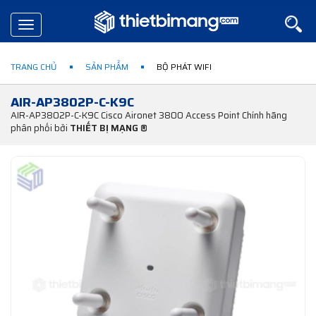
Toggle
navigation
TRANG CHỦ
SẢN PHẨM
BỘ PHÁT WIFI
AIR-AP3802P-C-K9C
AIR-AP3802P-C-K9C Cisco Aironet 3800 Access Point Chính hãng
phân phối bởi
THIẾT BỊ MẠNG ®