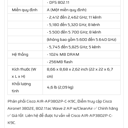
- DFS 802.11
Miền quy định
A (Một miền quy định):
- 2,412 đến 2,462 GHz; 11 kênh
- 5,180 đến 5,320 GHz; 8 kênh
- 5.500 đến 5.700 GHz; 8 kênh
(không bao gồm 5.600 đến 5.640 GHz)
- 5,745 đến 5,825 GHz; 5 kênh
Hệ thống
- 1024 MB DRAM
- 256MB flash
Kích thước (W
8,66 x 8,68 x 2,62 inch (22 x 22 x 6,7
x L x H)
cm)
Khối lượng
4,6 lb (2,09 kg)
tịnh
Phân phối Cisco AIR-AP3802P-C-K9C, Điểm truy cập Cisco
Aironet 3802E, 802.11ac Wave 2 AP w/CleanAir ✅ Chính hãng
✅ Giá tốt. Liên hệ để được tư vấn về Cisco AIR-AP3802P-C-
K9C.