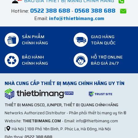
BÁO GIÁ THIẾT BỊ MẠNG CHÍNH HÃNG
0522 388 688
0568 388 688
Hotline:
-
Email:
info@thietbimang.com
SẢN PHẨM
GIAO HÀNG
CHÍNH HÃNG
TOÀN QUỐC
BẢO HÀNH
HỖ TRỢ ONLINE
CHÍNH HÃNG
BÁO GIÁ 24/7
NHÀ CUNG CẤP THIẾT BỊ MẠNG CHÍNH HÃNG UY TÍN
THIẾT BỊ MẠNG CISCO, JUNIPER, THIẾT BỊ QUANG CHÍNH HÃNG
Networks Authorized Distributor - Phân phối thiết bị mạng uy tín ®
Website:
THIETBIMANG.COM
- Email: info@thietbimang.com
[
Hà Nội ] 188 Phố Yên Bình, P. Phúc La, Hà Đông, Hà Nội
Điện thoại:
0522 388 688