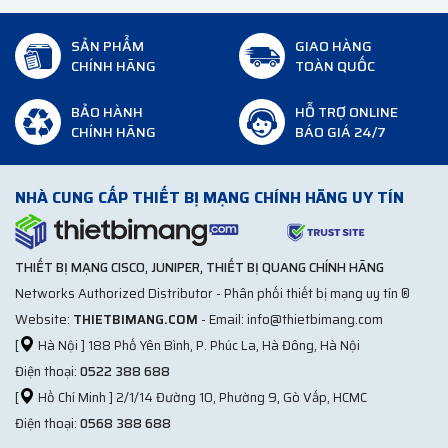
SẢN PHẨM
GIAO HÀNG
CHÍNH HÃNG
TOÀN QUỐC
BẢO HÀNH
HỖ TRỢ ONLINE
CHÍNH HÃNG
BÁO GIÁ 24/7
NHÀ CUNG CẤP THIẾT BỊ MẠNG CHÍNH HÃNG UY TÍN
THIẾT BỊ MẠNG CISCO, JUNIPER, THIẾT BỊ QUANG CHÍNH HÃNG
Networks Authorized Distributor - Phân phối thiết bị mạng uy tín ®
Website:
THIETBIMANG.COM
- Email: info@thietbimang.com
[
Hà Nội ] 188 Phố Yên Bình, P. Phúc La, Hà Đông, Hà Nội
Điện thoại:
0522 388 688
[
Hồ Chí Minh ] 2/1/14 Đường 10, Phường 9, Gò Vấp, HCMC
Điện thoại:
0568 388 688