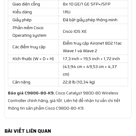
Giao diện cổng
8x 10 GE/1 GE SFP+/SFP
Kiểu dáng
1RU
Giấy phép
Đã bật giấy phép thông minh
Phần mềm Cisco
Cisco IOS XE
Operating system
Điểm truy cập Aironet 802.11ac
Các điểm truy cập
Wave 1 và Wave 2
Kích thước (W × D × H)
17,3 inch × 19,5 inch × 1,72 inch
(43,94 cm × 49,53 cm × 4,37
cm)
Cân nặng
22,8 lb (10,34 kg)
Báo giá C9800-80-K9
, Cisco Catalyst 9800-80 Wireless
Controller chính hãng, giá tốt. Liên hệ để nhận tư vấn chi tiết
thông tin sản phẩm Cisco C9800-80-K9.
BÀI VIẾT LIÊN QUAN