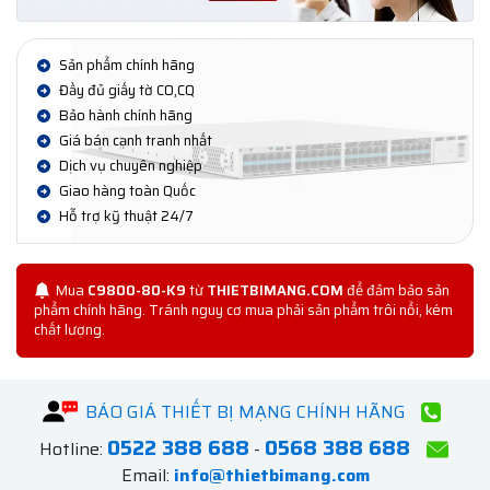
Sản phẩm chính hãng
Đầy đủ giấy tờ CO,CQ
Bảo hành chính hãng
Giá bán cạnh tranh nhất
Dịch vụ chuyên nghiệp
Giao hàng toàn Quốc
Hỗ trợ kỹ thuật 24/7
Mua
C9800-80-K9
từ
THIETBIMANG.COM
để đảm bảo sản
phẩm chính hãng. Tránh nguy cơ mua phải sản phẩm trôi nổi, kém
chất lượng.
BÁO GIÁ THIẾT BỊ MẠNG CHÍNH HÃNG
0522 388 688
0568 388 688
Hotline:
-
Email:
info@thietbimang.com