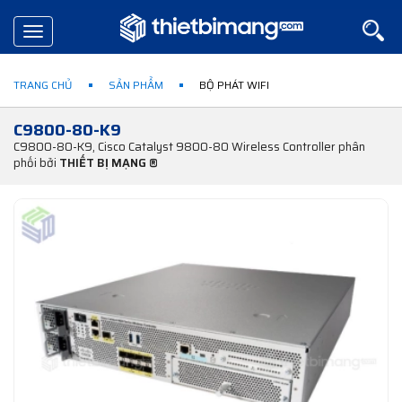
Toggle
navigation
TRANG CHỦ
SẢN PHẨM
BỘ PHÁT WIFI
C9800-80-K9
C9800-80-K9, Cisco Catalyst 9800-80 Wireless Controller phân
phối bởi
THIẾT BỊ MẠNG ®