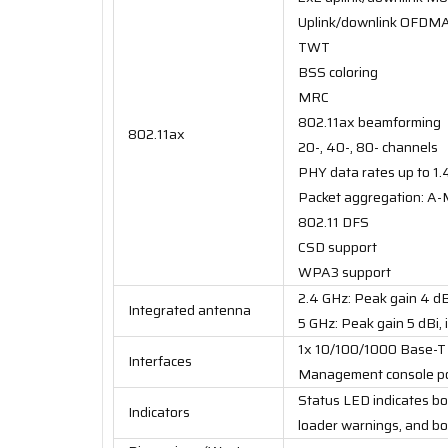
Uplink/downlink OFDM
TWT
BSS coloring
MRC
802.11ax beamforming
802.11ax
20-, 40-, 80- channels
PHY data rates up to 1
Packet aggregation: A-
802.11 DFS
CSD support
WPA3 support
2.4 GHz: Peak gain 4 dBi
Integrated antenna
5 GHz: Peak gain 5 dBi, 
1x 10/100/1000 Base-T (
Interfaces
Management console po
Status LED indicates boo
Indicators
loader warnings, and bo