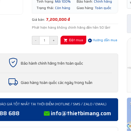
Tình trạng:
Mới 100%
Bảo hành:
Chính hãng
Trạng thái:
Còn hàng
Giao hàng:
Toàn quốc
7,200,000 đ
Giá bán:
Phát hiện hàng không chính hãng đền tiền 50 lần!
Đặt mua
-
+
Hướng dẫn mua
Bảo hành chính hãng trên toàn quốc
Giao hàng toàn quốc các ngày trong tuần
BÁO GIÁ TỐT NHẤT TẠI THỜI ĐIỂM (HOTLINE / SMS / ZALO / EMAIL)
388 688
info@thietbimang.com