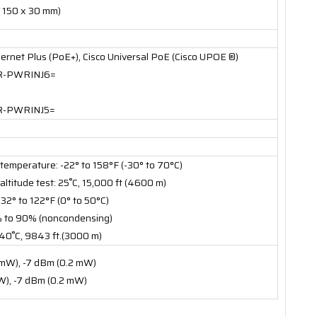
 x 150 x 30 mm)
rnet Plus (PoE+), Cisco Universal PoE (Cisco UPOE ®)
AIR-PWRINJ6=
AIR-PWRINJ5=
temperature: -22° to 158°F (-30° to 70°C)
ltitude test: 25˚C, 15,000 ft (4600 m)
32° to 122°F (0° to 50°C)
% to 90% (noncondensing)
: 40˚C, 9843 ft.(3000 m)
 mW), -7 dBm (0.2 mW)
W), -7 dBm (0.2 mW)