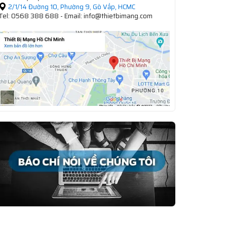
2/1/14 Đường 10, Phường 9, Gò Vấp, HCMC
Tel: 0568 388 688 - Email: info@thietbimang.com