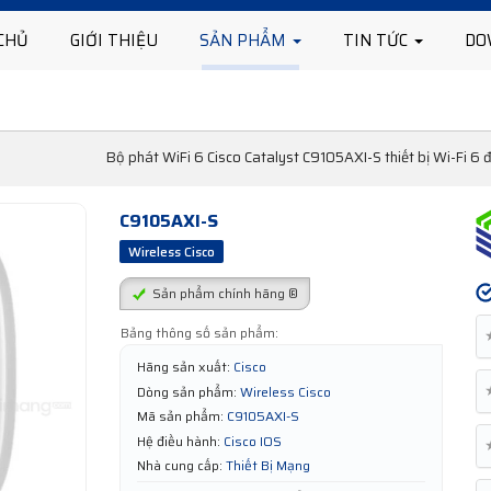
CHỦ
GIỚI THIỆU
SẢN PHẨM
TIN TỨC
DO
Bộ phát WiFi 6 Cisco Catalyst C9105AXI-S thiết bị Wi-Fi 6
C9105AXI-S
Wireless Cisco
Sản phẩm chính hãng ®
Bảng thông số sản phẩm:
Hãng sản xuất:
Cisco
Dòng sản phẩm:
Wireless Cisco
Mã sản phẩm:
C9105AXI-S
Hệ điều hành:
Cisco IOS
Nhà cung cấp:
Thiết Bị Mạng