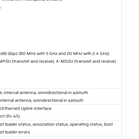
A
.488 Gbps (80 MHz with 5 GHz and 20 MHz with 2.4 GHz)
MPDU (transmit and receive), A-MSDU (transmit and receive)
, internal antenna, omnidirectional in azimuth
internal antenna, omnidirectional in azimuth
Ethernet) Uplink Interface
rt (RJ-45)
t loader status, association status, operating status, boot
ot loader errors