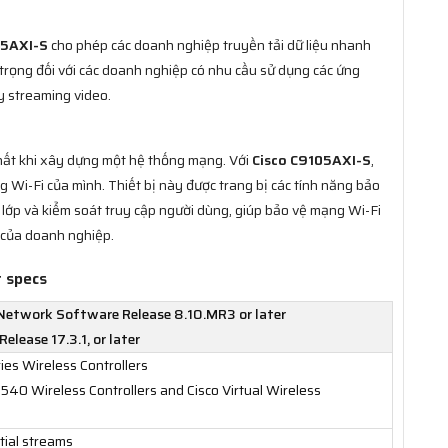
05AXI-S
cho phép các doanh nghiệp truyền tải dữ liệu nhanh
trọng đối với các doanh nghiệp có nhu cầu sử dụng các ứng
y streaming video.
hất khi xây dựng một hệ thống mạng. Với
Cisco C9105AXI-S
,
 Wi-Fi của mình. Thiết bị này được trang bị các tính năng bảo
lớp và kiểm soát truy cập người dùng, giúp bảo vệ mạng Wi-Fi
u của doanh nghiệp.
t specs
 Network Software Release 8.10.MR3 or later
elease 17.3.1, or later
ies Wireless Controllers
540 Wireless Controllers and Cisco Virtual Wireless
ial streams