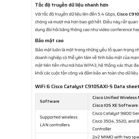
Tốc độ truyền dữ liệu nhanh hơn
Với tốc độ truyền dữ liệu lên đến 5.4 Gbps,
Cisco C91
chóng và mượt mà hơn bao giờ hết. Điều này rất quan 
dụng đòi hỏi băng thông cao như video conference ha
Bảo mật cao
Bảo mật luôn là một trong những yếu tố quan trọng n
doanh nghiệp có thể yên tâm về tính bảo mật của mạng
mật tiên tiến như mã hóa WPA3, hệ thống xác thực đa 
khỏi các cuộc tấn công và đảm bảo an toàn cho dữ liệ
WiFi 6 Cisco Catalyst C9105AXI-S Data shee
Cisco Unified Wireless
Software
Cisco IOS XE Software R
Cisco Catalyst 9800 Ser
Supported wireless
Cisco 3504, 5520, and 8
LAN controllers
Controller
2x2 MIMO with two spat