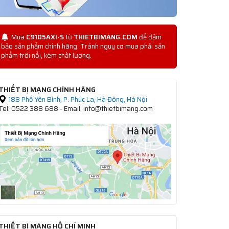
Mua
C9105AXI-S
từ
THIETBIMANG.COM
để đảm
bảo sản phẩm chính hãng. Tránh nguy cơ mua phải sản
phẩm trôi nổi, kém chất lượng.
THIẾT BỊ MẠNG CHÍNH HÃNG
188 Phố Yên Bình, P. Phúc La, Hà Đông, Hà Nội
Tel: 0522 388 688 - Email: info@thietbimang.com
THIẾT BỊ MẠNG HỒ CHÍ MINH