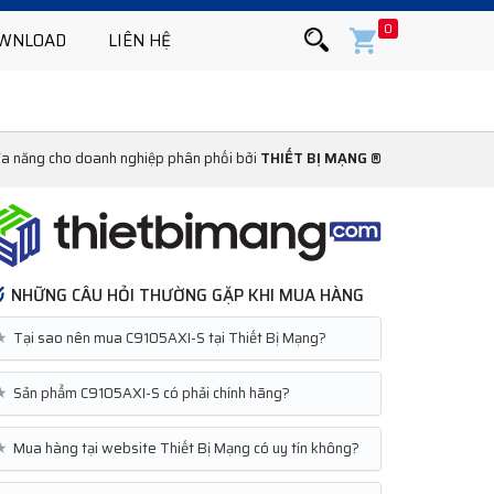
0
WNLOAD
LIÊN HỆ
 đa năng cho doanh nghiệp phân phối bởi
THIẾT BỊ MẠNG ®
NHỮNG CÂU HỎI THƯỜNG GẶP KHI MUA HÀNG
★
Tại sao nên mua C9105AXI-S tại Thiết Bị Mạng?
★
Sản phẩm C9105AXI-S có phải chính hãng?
★
Mua hàng tại website Thiết Bị Mạng có uy tín không?