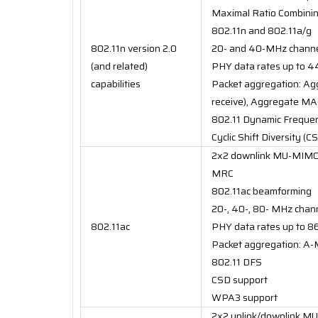
Maximal Ratio Combini
802.11n and 802.11a/g
802.11n version 2.0
20- and 40-MHz chann
(and related)
PHY data rates up to 
capabilities
Packet aggregation: Ag
receive), Aggregate MAC
802.11 Dynamic Frequen
Cyclic Shift Diversity (C
2x2 downlink MU-MIMO 
MRC
802.11ac beamforming
20-, 40-, 80- MHz chan
802.11ac
PHY data rates up to 
Packet aggregation: A-
802.11 DFS
CSD support
WPA3 support
2x2 uplink/downlink MU