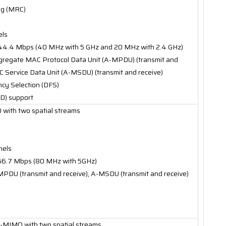
ng (MRC)
els
444.4 Mbps (40 MHz with 5 GHz and 20 MHz with 2.4 GHz)
gregate MAC Protocol Data Unit (A-MPDU) (transmit and
 Service Data Unit (A-MSDU) (transmit and receive)
cy Selection (DFS)
SD) support
with two spatial streams
nels
866.7 Mbps (80 MHz with 5GHz)
MPDU (transmit and receive), A-MSDU (transmit and receive)
-MIMO with two spatial streams