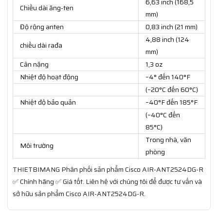
6,63 inch (168,5
Chiều dài ăng-ten
mm)
Độ rộng anten
0,83 inch (21 mm)
4,88 inch (124
chiều dài rađa
mm)
Cân nặng
1,3 oz
Nhiệt độ hoạt động
–4° đến 140°F
(–20°C đến 60°C)
Nhiệt độ bảo quản
–40°F đến 185°F
(–40°C đến
85°C)
Trong nhà, văn
Môi trường
phòng
THIETBIMANG Phân phối sản phẩm Cisco AIR-ANT2524DG-R
✅ Chính hãng ✅ Giá tốt. Liên hệ với chúng tôi để được tư vấn và
sở hữu sản phẩm Cisco AIR-ANT2524DG-R.