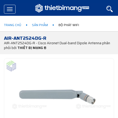
Toggle
navigation
TRANG CHỦ
SẢN PHẨM
BỘ PHÁT WIFI
AIR-ANT2524DG-R
AIR-ANT2524DG-R - Cisco Aironet Dual-band Dipole Antenna phân
phối bởi
THIẾT BỊ MẠNG ®