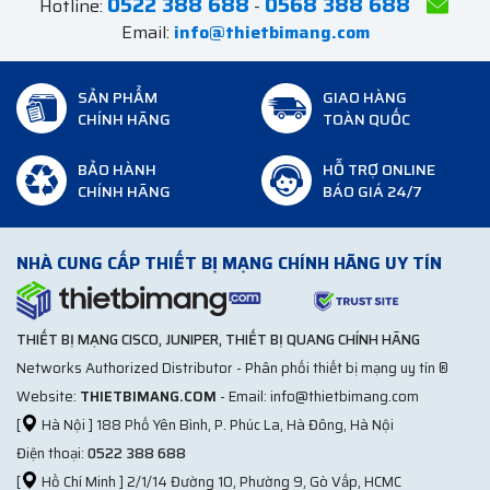
0522 388 688
0568 388 688
Hotline:
-
Email:
info@thietbimang.com
SẢN PHẨM
GIAO HÀNG
CHÍNH HÃNG
TOÀN QUỐC
BẢO HÀNH
HỖ TRỢ ONLINE
CHÍNH HÃNG
BÁO GIÁ 24/7
NHÀ CUNG CẤP THIẾT BỊ MẠNG CHÍNH HÃNG UY TÍN
THIẾT BỊ MẠNG CISCO, JUNIPER, THIẾT BỊ QUANG CHÍNH HÃNG
Networks Authorized Distributor - Phân phối thiết bị mạng uy tín ®
Website:
THIETBIMANG.COM
- Email: info@thietbimang.com
[
Hà Nội ] 188 Phố Yên Bình, P. Phúc La, Hà Đông, Hà Nội
Điện thoại:
0522 388 688
[
Hồ Chí Minh ] 2/1/14 Đường 10, Phường 9, Gò Vấp, HCMC