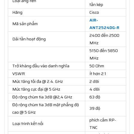
Loại ăng-ten
tần kép
Hãng
Cisco
AIR-
Mã sản phẩm
ANT2524DG-R
2400 đến 2500
Dải tần hoạt động
MHz
5150 đến 5850
MHz
Trở kháng đầu vào danh nghĩa
50 Ohm
VSWR
Ít hơn 2:1
Mức tăng tối đa @ 2.4. GHz
2 dBi
Mức tăng cực đại @ 5 GHz
4 dBi
Độ rộng chùm tia 3dB @2,4 GHz
63 độ
Độ rộng chùm tia 3dB mặt phẳng độ
39 độ
cao @ 5 GHz
phích cắm RP-
Loại trình kết nối
TNC