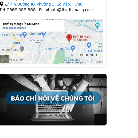
2/1/14 Đường 10, Phường 9, Gò Vấp, HCMC
Tel: 0568 388 688 - Email: info@thietbimang.com