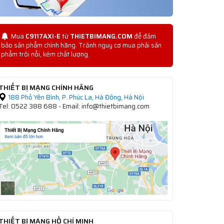
Mua
C9117AXI-E
từ
THIETBIMANG.COM
để đảm
bảo sản phẩm chính hãng. Tránh nguy cơ mua phải sản
phẩm trôi nổi, kém chất lượng.
THIẾT BỊ MẠNG CHÍNH HÃNG
188 Phố Yên Bình, P. Phúc La, Hà Đông, Hà Nội
Tel: 0522 388 688 - Email: info@thietbimang.com
THIẾT BỊ MẠNG HỒ CHÍ MINH