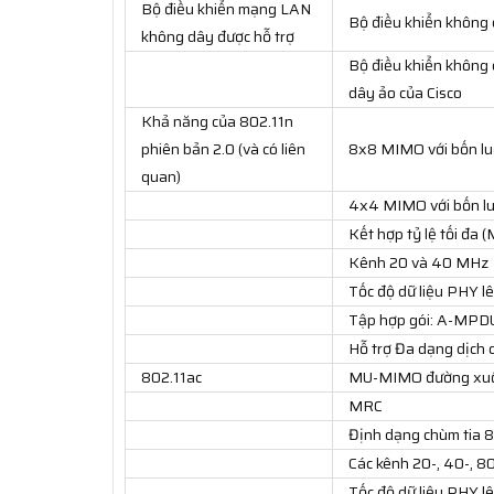
Bộ điều khiển mạng LAN
Bộ điều khiển không
không dây được hỗ trợ
Bộ điều khiển không
dây ảo của Cisco
Khả năng của 802.11n
phiên bản 2.0 (và có liên
8x8 MIMO với bốn lu
quan)
4x4 MIMO với bốn lu
Kết hợp tỷ lệ tối đa 
Kênh 20 và 40 MHz
Tốc độ dữ liệu PHY l
Tập hợp gói: A-MPDU
Hỗ trợ Đa dạng dịch 
802.11ac
MU-MIMO đường xuốn
MRC
Định dạng chùm tia 8
Các kênh 20-, 40-, 
Tốc độ dữ liệu PHY lê