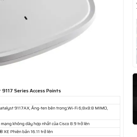
t 9117 Series Access Points
Catalyst 9117AX, Ăng-ten bên trong;Wi-Fi 6;8x8:8 MIMO,
mạng không dây hợp nhất của Cisco 8.9 trở lên
 XE Phiên bản 16.11 trở lên