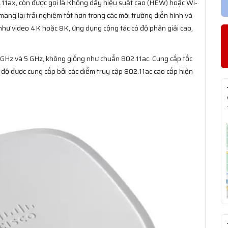
.11ax, còn được gọi là Không dây hiệu suất cao (HEW) hoặc Wi-
mang lại trải nghiệm tốt hơn trong các môi trường điển hình và
hư video 4K hoặc 8K, ứng dụng cộng tác có độ phân giải cao,
4 GHz và 5 GHz, không giống như chuẩn 802.11ac. Cung cấp tốc
c độ được cung cấp bởi các điểm truy cập 802.11ac cao cấp hiện