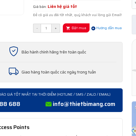
Liên hệ giá tốt
Giá bán:
Để có giá ưu đãi tốt nhất, quý khách vui lòng gửi Email!
Đặt mua
-
+
Hướng dẫn mua
Bảo hành chính hãng trên toàn quốc
Giao hàng toàn quốc các ngày trong tuần
BÁO GIÁ TỐT NHẤT TẠI THỜI ĐIỂM (HOTLINE / SMS / ZALO / EMAIL)
388 688
info@thietbimang.com
ccess Points