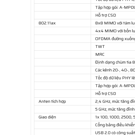
Tập hợp gói: A-MPDU
Hỗ trợ CSD
802.11ax
8x8 MIMO với tám lu
4x4 MIMO với bốn lu
OFDMA đường xuốn
TWT
MRC
Định dạng chùm tia 
Các kênh 20-, 40-, 
Tốc độ dữ liệu PHY lê
Tập hợp gói: A-MPDU
Hỗ trợ CSD
Anten tích hợp
2,4 GHz, mức tăng đỉ
5 GHz, mức tăng đỉnh
Giao diện
1x 100, 1000, 2500, 
Cổng bảng điều khiển
USB 2.0 có công suất