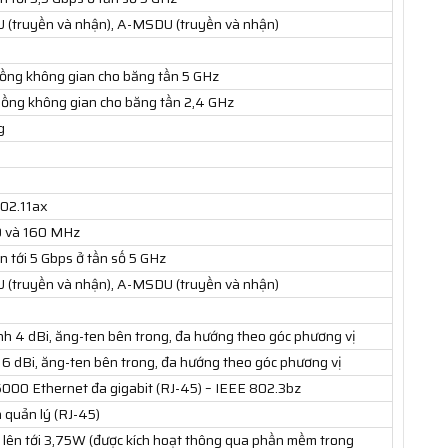
 (truyền và nhận), A-MSDU (truyền và nhận)
ồng không gian cho băng tần 5 GHz
ồng không gian cho băng tần 2,4 GHz
g
802.11ax
80 và 160 MHz
n tới 5 Gbps ở tần số 5 GHz
 (truyền và nhận), A-MSDU (truyền và nhận)
nh 4 dBi, ăng-ten bên trong, đa hướng theo góc phương vị
 6 dBi, ăng-ten bên trong, đa hướng theo góc phương vị
5000 Ethernet đa gigabit (RJ-45) – IEEE 802.3bz
 quản lý (RJ-45)
 lên tới 3,75W (được kích hoạt thông qua phần mềm trong