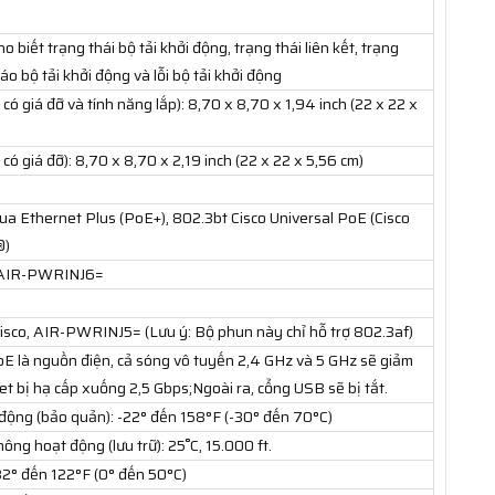
 biết trạng thái bộ tải khởi động, trạng thái liên kết, trạng
áo bộ tải khởi động và lỗi bộ tải khởi động
có giá đỡ và tính năng lắp): 8,70 x 8,70 x 1,94 inch (22 x 22 x
có giá đỡ): 8,70 x 8,70 x 2,19 inch (22 x 22 x 5,56 cm)
a Ethernet Plus (PoE+), 802.3bt Cisco Universal PoE (Cisco
®)
, AIR-PWRINJ6=
sco, AIR-PWRINJ5= (Lưu ý: Bộ phun này chỉ hỗ trợ 802.3af)
oE là nguồn điện, cả sóng vô tuyến 2,4 GHz và 5 GHz sẽ giảm
t bị hạ cấp xuống 2,5 Gbps;Ngoài ra, cổng USB sẽ bị tắt.
động (bảo quản): -22° đến 158°F (-30° đến 70°C)
ông hoạt động (lưu trữ): 25˚C, 15.000 ft.
32° đến 122°F (0° đến 50°C)