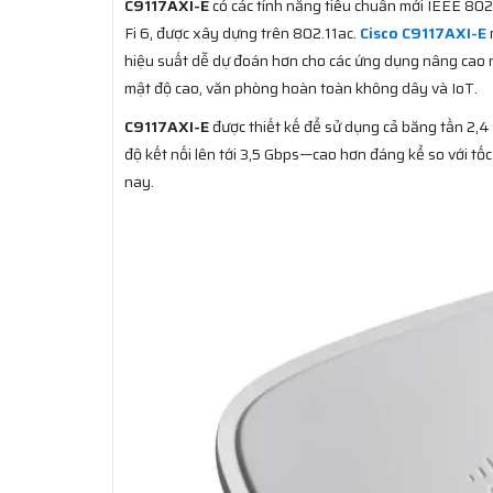
C9117AXI-E
có các tính năng tiêu chuẩn mới IEEE 802
Fi 6, được xây dựng trên 802.11ac.
Cisco C9117AXI-E
hiệu suất dễ dự đoán hơn cho các ứng dụng nâng cao n
mật độ cao, văn phòng hoàn toàn không dây và IoT.
C9117AXI-E
được thiết kế để sử dụng cả băng tần 2,
độ kết nối lên tới 3,5 Gbps—cao hơn đáng kể so với tố
nay.