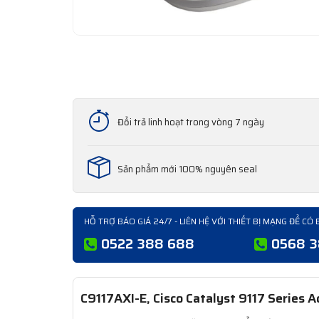
Đổi trả linh hoạt trong vòng 7 ngày
Sản phẩm mới 100% nguyên seal
HỖ TRỢ BÁO GIÁ 24/7 - LIÊN HỆ VỚI THIẾT BỊ MẠNG ĐỂ CÓ 
0522 388 688
0568 
C9117AXI-E, Cisco Catalyst 9117 Series A