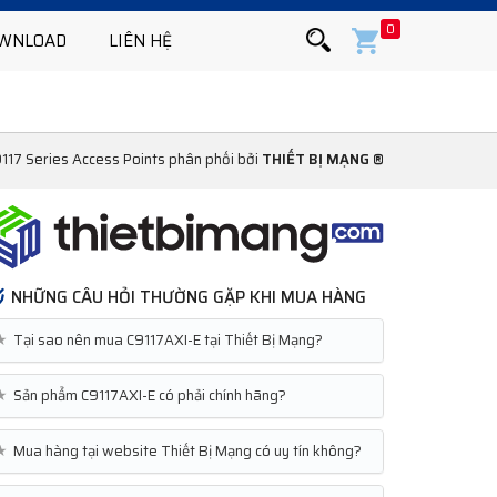
0
WNLOAD
LIÊN HỆ
9117 Series Access Points phân phối bởi
THIẾT BỊ MẠNG ®
NHỮNG CÂU HỎI THƯỜNG GẶP KHI MUA HÀNG
★
Tại sao nên mua C9117AXI-E tại Thiết Bị Mạng?
★
Sản phẩm C9117AXI-E có phải chính hãng?
★
Mua hàng tại website Thiết Bị Mạng có uy tín không?