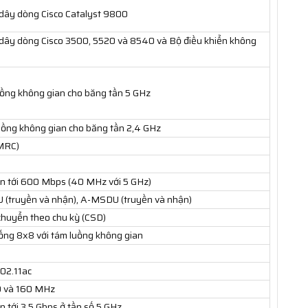
 dây dòng Cisco Catalyst 9800
 dây dòng Cisco 3500, 5520 và 8540 và Bộ điều khiển không
ồng không gian cho băng tần 5 GHz
ồng không gian cho băng tần 2,4 GHz
(MRC)
ên tới 600 Mbps (40 MHz với 5 GHz)
 (truyền và nhận), A-MSDU (truyền và nhận)
chuyển theo chu kỳ (CSD)
g 8x8 với tám luồng không gian
02.11ac
80 và 160 MHz
n tới 3,5 Gbps ở tần số 5 GHz