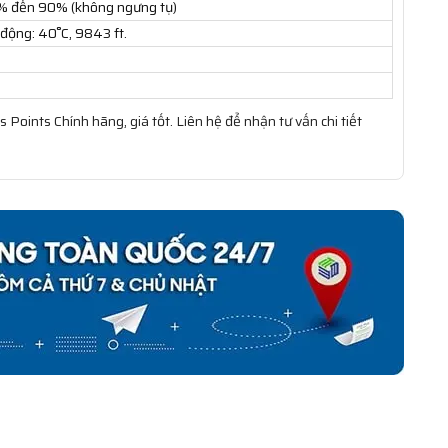
% đến 90% (không ngưng tụ)
 động: 40˚C, 9843 ft.
Points Chính hãng, giá tốt. Liên hệ để nhận tư vấn chi tiết