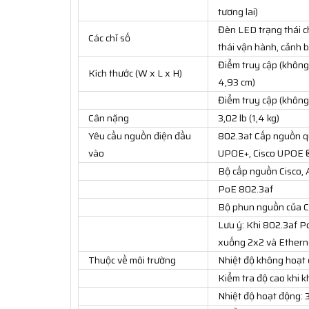
tương lai)
Đèn LED trạng thái cho
Các chỉ số
thái vận hành, cảnh b
Điểm truy cập (không 
Kích thước (W x L x H)
4,93 cm)
Điểm truy cập (không 
Cân nặng
3,02 lb (1,4 kg)
Yêu cầu nguồn điện đầu
802.3at Cấp nguồn qu
vào
UPOE+, Cisco UPOE 
Bộ cấp nguồn Cisco
PoE 802.3af
Bộ phun nguồn của Ci
Lưu ý: Khi 802.3af P
xuống 2x2 và Etherne
Thuộc về môi trường
Nhiệt độ không hoạt 
Kiểm tra độ cao khi kh
Nhiệt độ hoạt động: 