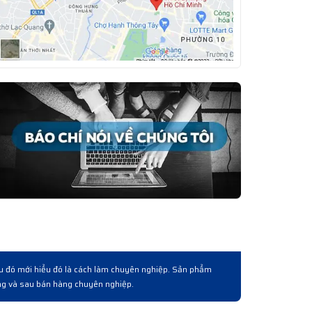
 chuyên
Có người quen giới thiêụ và làm việc qua lấy lô hàng. Về cơ
hoá, giá cả và cách phục vụ khách hàng bài bản chuyên ngh