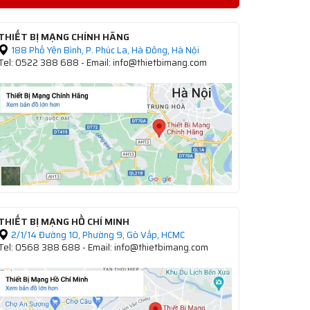
THIẾT BỊ MẠNG CHÍNH HÃNG
188 Phố Yên Bình, P. Phúc La, Hà Đông, Hà Nội
Tel: 0522 388 688 - Email: info@thietbimang.com
THIẾT BỊ MẠNG HỒ CHÍ MINH
2/1/14 Đường 10, Phường 9, Gò Vấp, HCMC
Tel: 0568 388 688 - Email: info@thietbimang.com