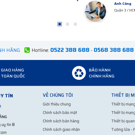
Anh Hà
Hà Tây
0522 388 688
0568 388 688
ÍNH HÃNG
Hotline:
-
GIAO HÀNG
BẢO HÀNH
TOÀN QUỐC
CHÍNH HÃNG
VỀ CHÚNG TÔI
THIẾT BỊ 
Y TÍN
Giới thiệu chung
Thiết bị mạng
Chính sách bảo mật
Thiết bị mạng
HÃNG
Chính sách bán hàng
Thiết bị quan
 uy tín ®
Chính sách giao nhận
Tường lửa - F
.com