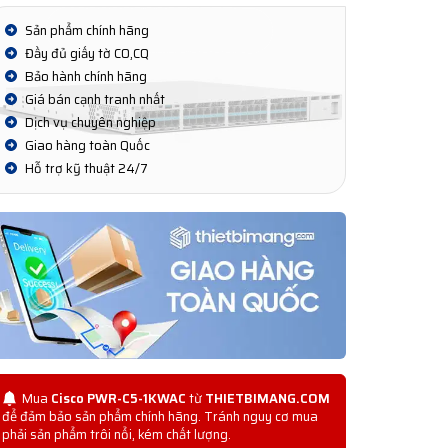
Sản phẩm chính hãng
Đầy đủ giấy tờ CO,CQ
Bảo hành chính hãng
Giá bán cạnh tranh nhất
Dịch vụ chuyên nghiệp
Giao hàng toàn Quốc
Hỗ trợ kỹ thuật 24/7
Mua
Cisco PWR-C5-1KWAC
từ
THIETBIMANG.COM
để đảm bảo sản phẩm chính hãng. Tránh nguy cơ mua
phải sản phẩm trôi nổi, kém chất lượng.