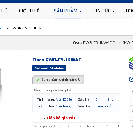
CHỦ
GIỚI THIỆU
SẢN PHẨM
TIN TỨC
DO
NETWORK MODULES
Cisco PWR-C5-1KWAC Cisco 1KW A
Cisco PWR-C5-1KWAC
Network Modules
Sản phẩm chính hãng ®
Bảng thông số sản phẩm:
Tình trạng:
Mới 100%
Bảo hành:
Chính hãng
Trạng thái:
Còn hàng
Giao hàng:
Toàn quốc
Liên hệ giá tốt
Giá bán:
Để có giá ưu đãi tốt nhất, quý khách vui lòng gửi Email!