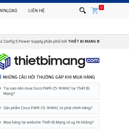
0
WNLOAD
LIÊN HỆ
C Config 5 Power Supply phân phối bởi
THIẾT BỊ MẠNG ®
NHỮNG CÂU HỎI THƯỜNG GẶP KHI MUA HÀNG
★
Tại sao nên mua Cisco PWR-C5-1KWAC tại Thiết Bị
Mạng?
★
Sản phẩm Cisco PWR-C5-1KWAC có phải chính hãng?
★
Mua hàng tại website Thiết Bị Mạng có uy tín không?