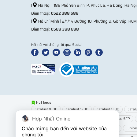
[
Hà Nội ] 188 Phố Yên Bình, P. Phúc La, Hà Đông, Hà Nội
Điện thoại:
0522 388 688
[
Hồ Chí Minh ] 2/1/14 Đường 10, Phường 9, Gò Vấp, HCM
Điện thoại:
0568 388 688
Kết nối với chúng tôi qua Social
Hot keys:
Catalyst 1000
Catalyst 1200
Catalyst 1300
Catal
Hợp Nhất Online
Network Modules
Router Cisco
Module Cisco SFP
Chào mừng bạn đến với website của 
Wifi MikroTik
Wifi Juniper
Juniper EX2300
Junip
chúng tôi!