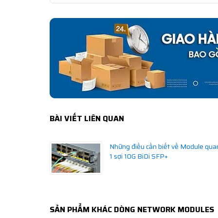
BÀI VIẾT LIÊN QUAN
Những điều cần biết về Module qua
1 sợi 10G BiDi SFP+
SẢN PHẨM KHÁC DÒNG NETWORK MODULES