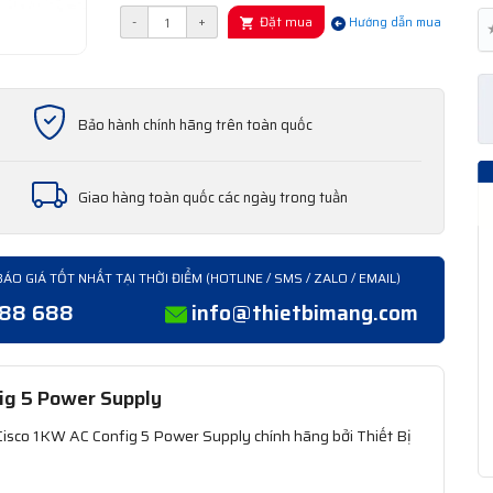
Đặt mua
-
+
Hướng dẫn mua
Bảo hành chính hãng trên toàn quốc
Giao hàng toàn quốc các ngày trong tuần
BÁO GIÁ TỐT NHẤT TẠI THỜI ĐIỂM (HOTLINE / SMS / ZALO / EMAIL)
388 688
info@thietbimang.com
ig 5 Power Supply
sco 1KW AC Config 5 Power Supply chính hãng bởi Thiết Bị