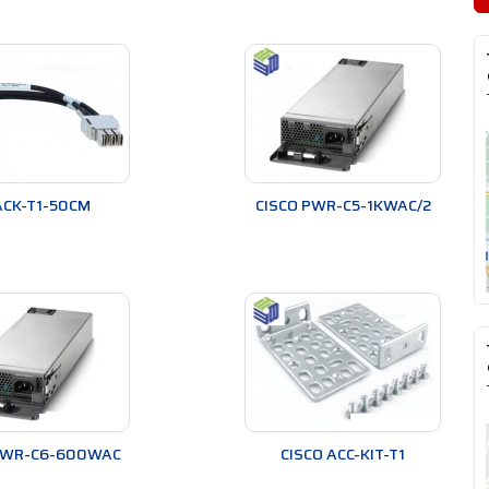
ACK-T1-50CM
CISCO PWR-C5-1KWAC/2
PWR-C6-600WAC
CISCO ACC-KIT-T1