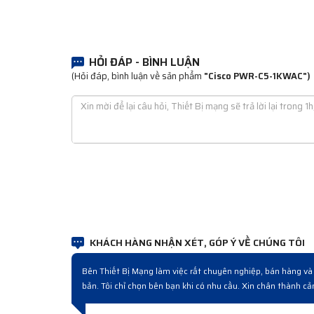
HỎI ĐÁP - BÌNH LUẬN
(Hỏi đáp, bình luận về sản phẩm
"Cisco PWR-C5-1KWAC")
KHÁCH HÀNG NHẬN XÉT, GÓP Ý VỀ CHÚNG TÔI
quy trình sau đó mới hiểu đó là cách làm chuyên nghiệp. Sản phẩm
Đợt
ranh, bán hàng và sau bán hàng chuyên nghiệp.
ngh