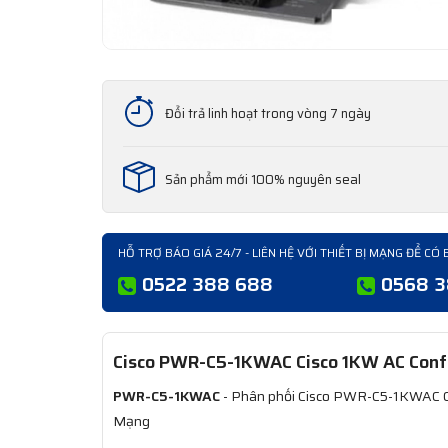
Đổi trả linh hoạt trong vòng 7 ngày
Sản phẩm mới 100% nguyên seal
HỖ TRỢ BÁO GIÁ 24/7 - LIÊN HỆ VỚI THIẾT BỊ MẠNG ĐỂ CÓ 
0522 388 688
0568 
Cisco PWR-C5-1KWAC Cisco 1KW AC Conf
PWR-C5-1KWAC
- Phân phối Cisco PWR-C5-1KWAC Ci
Mạng