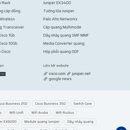
ủ Rack
Juniper EX3400
ng cáp đồng
Tường lửa Juniper
 Wireless
Palo Alto Networks
g Transceiver
Cáp quang Multimode
isco 1Gb
Dây nhảy quang SMF MMF
Cisco 10Gb
Media Converter quang
 Cisco
Hộp phối quang ODF
ion
Liên kết website
Vợt Pickleball
cisco.com
juniper.net
google news
isco Business 250
Cisco Business 350
Switch Core
o
Wifi Unifi
Wifi Aruba
Wifi Ruckus
per EX9200
Module quang Juniper
Dây nhảy quang