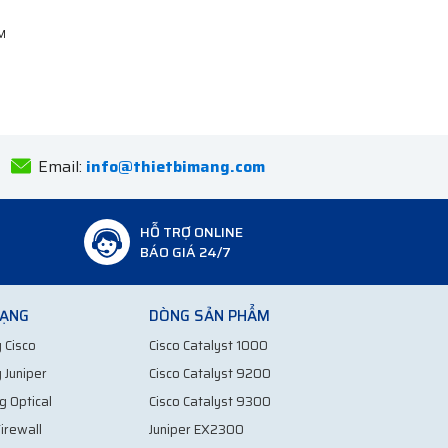
Anh Tuấn
Bắc Ninh
Email:
info@thietbimang.com
HỖ TRỢ ONLINE
BÁO GIÁ 24/7
MẠNG
DÒNG SẢN PHẨM
 Cisco
Cisco Catalyst 1000
 Juniper
Cisco Catalyst 9200
g Optical
Cisco Catalyst 9300
irewall
Juniper EX2300