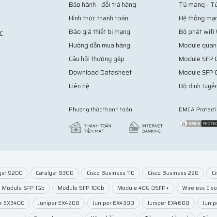
Bảo hành - đổi trả hàng
Tủ mang - T
Hình thức thanh toán
Hệ thống mạ
Báo giá thiết bị mạng
Bộ phát wifi
C
Hướng dẫn mua hàng
Module quan
Câu hỏi thường gặp
Module SFP C
Download Datasheet
Module SFP 
Liên hệ
Bộ đinh tuyến
Phương thức thanh toán
DMCA Protect
yst 9200
Catalyst 9300
Cisco Business 110
Cisco Business 220
C
Module SFP 1Gb
Module SFP 10Gb
Module 40G QSFP+
Wireless Cisc
er EX3400
Juniper EX4200
Juniper EX4300
Juniper EX4600
Juni