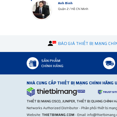
Anh Công
Quận 3 / HCM
BÁO GIÁ THIẾT BỊ MẠNG CH
SẢN PHẨM
CHÍNH HÃNG
NHÀ CUNG CẤP THIẾT BỊ MẠNG CHÍNH HÃNG U
THIẾT BỊ MẠNG CISCO, JUNIPER, THIẾT BỊ QUANG CHÍNH 
Networks Authorized Distributor - Phân phối thiết bị mạng
Website:
THIETBIMANG.COM
- Email: info@thietbimang