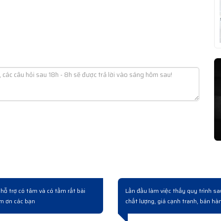
 rồi công ty cải tạo nâng cấp hệ thống có mua mấy bộ switch bên này. Làm việc
iệp từ lúc hỏi mua đến giao hàng và bàn giao rất chuyên nghiệp...