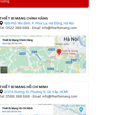
lượng.
THIẾT BỊ MẠNG CHÍNH HÃNG
188 Phố Yên Bình, P. Phúc La, Hà Đông, Hà Nội
Tel: 0522 388 688 - Email: info@thietbimang.com
THIẾT BỊ MẠNG HỒ CHÍ MINH
2/1/14 Đường 10, Phường 9, Gò Vấp, HCMC
Tel: 0568 388 688 - Email: info@thietbimang.com