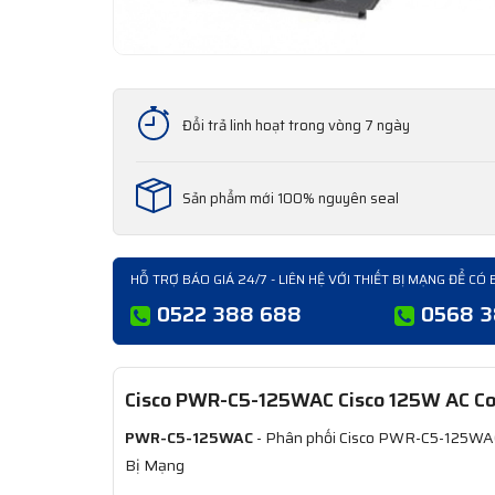
Đổi trả linh hoạt trong vòng 7 ngày
Sản phẩm mới 100% nguyên seal
HỖ TRỢ BÁO GIÁ 24/7 - LIÊN HỆ VỚI THIẾT BỊ MẠNG ĐỂ CÓ 
0522 388 688
0568 
Cisco PWR-C5-125WAC Cisco 125W AC Co
PWR-C5-125WAC
- Phân phối Cisco PWR-C5-125WAC 
Bị Mạng