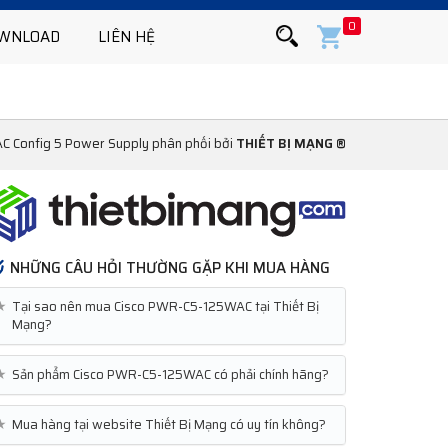
0
WNLOAD
LIÊN HỆ
 Config 5 Power Supply phân phối bởi
THIẾT BỊ MẠNG ®
NHỮNG CÂU HỎI THƯỜNG GẶP KHI MUA HÀNG
★
Tại sao nên mua Cisco PWR-C5-125WAC tại Thiết Bị
Mạng?
★
Sản phẩm Cisco PWR-C5-125WAC có phải chính hãng?
★
Mua hàng tại website Thiết Bị Mạng có uy tín không?