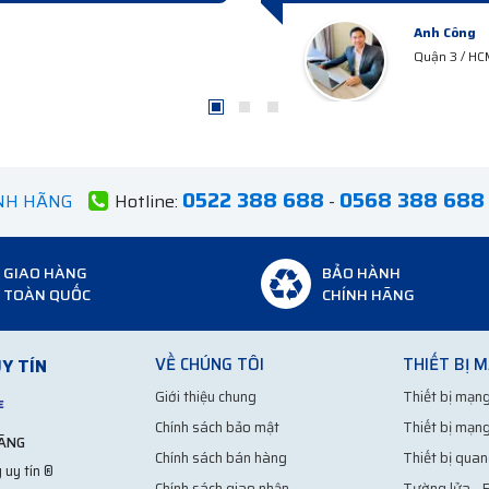
0522 388 688
0568 388 688
ÍNH HÃNG
Hotline:
-
GIAO HÀNG
BẢO HÀNH
TOÀN QUỐC
CHÍNH HÃNG
VỀ CHÚNG TÔI
THIẾT BỊ 
Y TÍN
Giới thiệu chung
Thiết bị mạng
Chính sách bảo mật
Thiết bị mạng
HÃNG
Chính sách bán hàng
Thiết bị quan
 uy tín ®
Chính sách giao nhận
Tường lửa - F