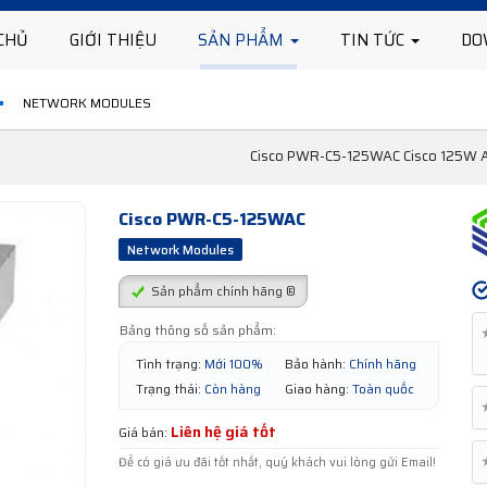
CHỦ
GIỚI THIỆU
SẢN PHẨM
TIN TỨC
DO
NETWORK MODULES
Cisco PWR-C5-125WAC Cisco 125W AC
Cisco PWR-C5-125WAC
Network Modules
Sản phẩm chính hãng ®
Bảng thông số sản phẩm:
Tình trạng:
Mới 100%
Bảo hành:
Chính hãng
Trạng thái:
Còn hàng
Giao hàng:
Toàn quốc
Liên hệ giá tốt
Giá bán:
Để có giá ưu đãi tốt nhất, quý khách vui lòng gửi Email!