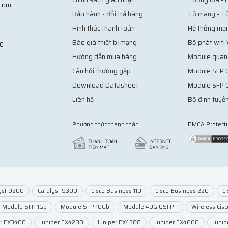
.com
Bảo hành - đổi trả hàng
Tủ mang - T
Hình thức thanh toán
Hệ thống mạ
Báo giá thiết bị mạng
Bộ phát wifi
C
Hướng dẫn mua hàng
Module quan
Câu hỏi thường gặp
Module SFP C
Download Datasheet
Module SFP 
Liên hệ
Bộ đinh tuyến
Phương thức thanh toán
DMCA Protect
yst 9200
Catalyst 9300
Cisco Business 110
Cisco Business 220
C
Module SFP 1Gb
Module SFP 10Gb
Module 40G QSFP+
Wireless Cisc
er EX3400
Juniper EX4200
Juniper EX4300
Juniper EX4600
Juni