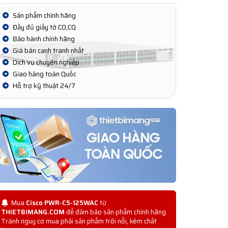
Sản phẩm chính hãng
Đầy đủ giấy tờ CO,CQ
Bảo hành chính hãng
Giá bán cạnh tranh nhất
Dịch vụ chuyên nghiệp
Giao hàng toàn Quốc
Hỗ trợ kỹ thuật 24/7
Mua
Cisco PWR-C5-125WAC
từ
THIETBIMANG.COM
để đảm bảo sản phẩm chính hãng.
Tránh nguy cơ mua phải sản phẩm trôi nổi, kém chất