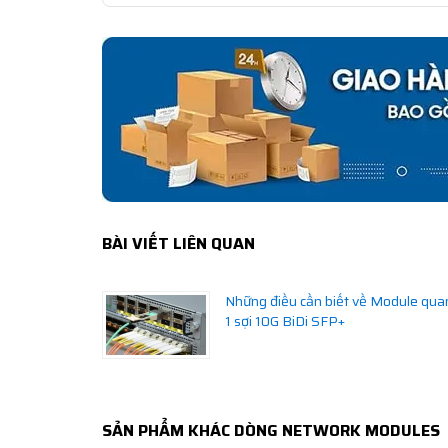
BÀI VIẾT LIÊN QUAN
Những điều cần biết về Module qua
1 sợi 10G BiDi SFP+
SẢN PHẨM KHÁC DÒNG NETWORK MODULES