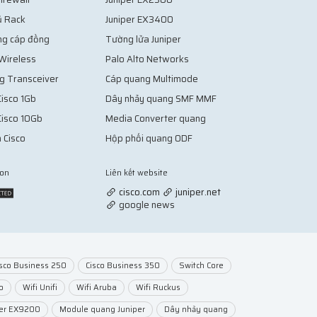
ủ Rack
Juniper EX3400
ng cáp đồng
Tường lửa Juniper
 Wireless
Palo Alto Networks
g Transceiver
Cáp quang Multimode
isco 1Gb
Dây nhảy quang SMF MMF
Cisco 10Gb
Media Converter quang
 Cisco
Hộp phối quang ODF
ion
Liên kết website
Vợt Pickleball
cisco.com
juniper.net
google news
isco Business 250
Cisco Business 350
Switch Core
o
Wifi Unifi
Wifi Aruba
Wifi Ruckus
per EX9200
Module quang Juniper
Dây nhảy quang