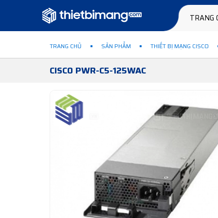
TRANG 
TRANG CHỦ
SẢN PHẨM
THIẾT BỊ MẠNG CISCO
CISCO PWR-C5-125WAC