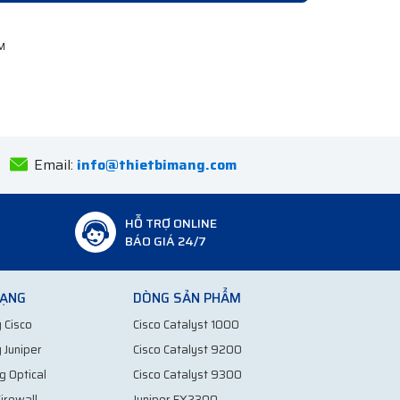
Anh Tuấn
Bắc Ninh
Email:
info@thietbimang.com
HỖ TRỢ ONLINE
BÁO GIÁ 24/7
MẠNG
DÒNG SẢN PHẨM
 Cisco
Cisco Catalyst 1000
 Juniper
Cisco Catalyst 9200
g Optical
Cisco Catalyst 9300
irewall
Juniper EX2300