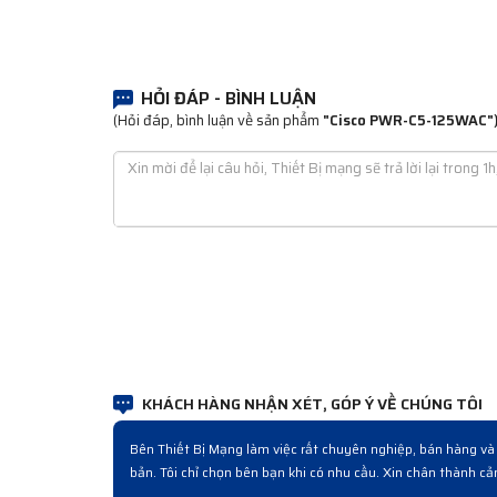
HỎI ĐÁP - BÌNH LUẬN
(Hỏi đáp, bình luận về sản phẩm
"Cisco PWR-C5-125WAC"
KHÁCH HÀNG NHẬN XÉT, GÓP Ý VỀ CHÚNG TÔI
iểu đó là cách làm chuyên nghiệp. Sản phẩm
Đợt rồi công ty cải tạo n
bán hàng chuyên nghiệp.
nghiệp từ lúc hỏi mua đến 