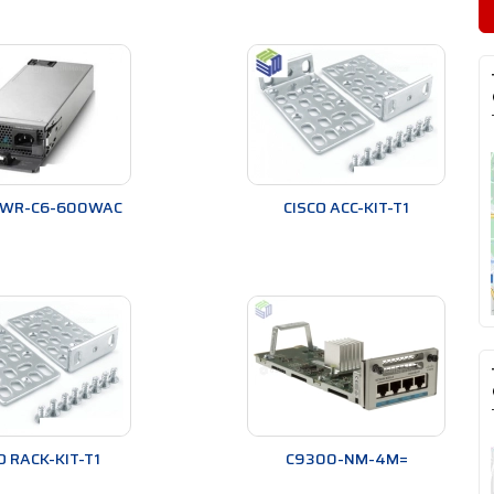
PWR-C6-600WAC
CISCO ACC-KIT-T1
O RACK-KIT-T1
C9300-NM-4M=