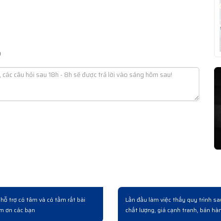
)
âng cấp hệ thống có mua mấy bộ switch bên này. Làm việc chuyên
Có
giao hàng và bàn giao rất chuyên nghiệp...
h