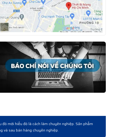
 người quen giới thiêụ và làm việc qua lấy lô hàng. Về cơ bản là được từ chất lư
oá, giá cả và cách phục vụ khách hàng bài bản chuyên nghiệp.