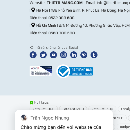
Website:
THIETBIMANG.COM
- Email: info@thietbimang
[
Hà Nội ] 188 Phố Yên Bình, P. Phúc La, Hà Đông, Hà Nội
Điện thoại:
0522 388 688
[
Hồ Chí Minh ] 2/1/14 Đường 10, Phường 9, Gò Vấp, HCM
Điện thoại:
0568 388 688
Kết nối với chúng tôi qua Social
Hot keys:
Catalyst 1000
Catalyst 1200
Catalyst 1300
Catal
Trần Ngọc Nhung
Network Modules
Router Cisco
Module Cisco SFP
Chào mừng bạn đến với website của 
Wifi MikroTik
Wifi Juniper
Juniper EX2300
Junip